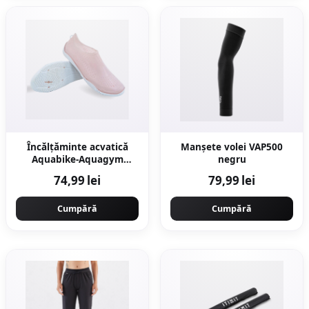
Încălțăminte acvatică
Manșete volei VAP500
Aquabike-Aquagym
negru
Fitshoe Roz
74,99 lei
79,99 lei
Cumpără
Cumpără