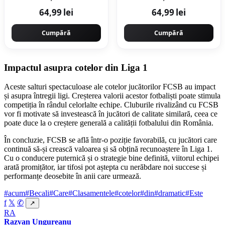
Albastru Copii
Roz Copii
64,99 lei
64,99 lei
Cumpără
Cumpără
Impactul asupra cotelor din Liga 1
Aceste salturi spectaculoase ale cotelor jucătorilor FCSB au impact
și asupra întregii ligi. Creșterea valorii acestor fotbaliști poate stimula
competiția în rândul celorlalte echipe. Cluburile rivalizând cu FCSB
vor fi motivate să investească în jucători de calitate similară, ceea ce
poate duce la o creștere generală a calității fotbalului din România.
În concluzie, FCSB se află într-o poziție favorabilă, cu jucători care
continuă să-și crească valoarea și să obțină recunoaștere în Liga 1.
Cu o conducere puternică și o strategie bine definită, viitorul echipei
arată promițător, iar tifosi pot aștepta cu nerăbdare noi succese și
performanțe deosebite în anii care urmează.
#acum
#Becali
#Care
#Clasamentele
#cotelor
#din
#dramatic
#Este
f
𝕏
✆
↗
RA
Razvan Ungureanu