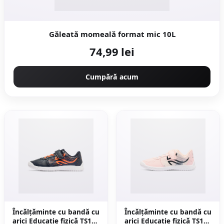
Găleată momeală format mic 10L
74,99 lei
Cumpără acum
Încălțăminte cu bandă cu
Încălţăminte cu bandă cu
arici Educație fizică TS130
arici Educație fizică TS130