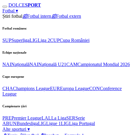
DOLCE
SPORT
Fotbal
▾
Știri fotbal
📰
Fotbal intern
📰
Fotbal extern
Fotbal românesc
SUP
Superliga
LIG
Liga 2
CUP
Cupa României
Echipe naționale
NAI
Națională
NAI
Națională U21
CAM
Campionatul Mondial 2026
Cupe europene
CHA
Champions League
EUR
Europa League
CON
Conference
League
Campionate țări
PRE
Premier League
LAL
La Liga
SER
Serie
A
BUN
Bundesliga
LIG
Ligue 1
LIG
Liga Portugal
Alte sporturi
▾