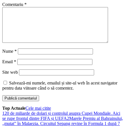
Comentariu
*
Nume
*
Email
*
Site web
Salvează-mi numele, emailul și site-ul web în acest navigator
pentru data viitoare când o să comentez.
Top Actuale
Cele mai citite
1
20 de miliarde de dolari și controlul asupra Cupei Mondiale. Aici
se rupe frontul dintre FIFA și UEFA
2
Marele Premiu al Bahrainului,
„mutat” în Malaezia. Circuitul Sepang revine în Formula 1 după 7