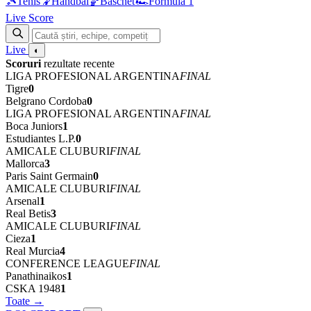
🎾
Tenis
🤾
Handbal
🏀
Baschet
🏎
Formula 1
Live Score
Live
◐
Scoruri
rezultate recente
LIGA PROFESIONAL ARGENTINA
FINAL
Tigre
0
Belgrano Cordoba
0
LIGA PROFESIONAL ARGENTINA
FINAL
Boca Juniors
1
Estudiantes L.P.
0
AMICALE CLUBURI
FINAL
Mallorca
3
Paris Saint Germain
0
AMICALE CLUBURI
FINAL
Arsenal
1
Real Betis
3
AMICALE CLUBURI
FINAL
Cieza
1
Real Murcia
4
CONFERENCE LEAGUE
FINAL
Panathinaikos
1
CSKA 1948
1
Toate →