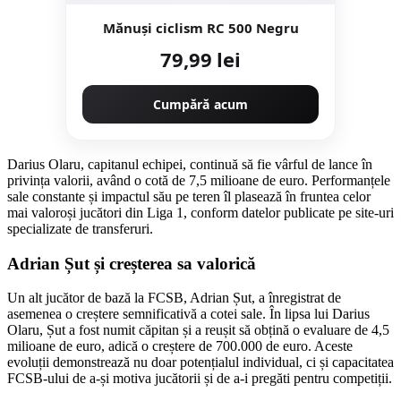
Mănuşi ciclism RC 500 Negru
79,99 lei
Cumpără acum
Darius Olaru, capitanul echipei, continuă să fie vârful de lance în
privința valorii, având o cotă de 7,5 milioane de euro. Performanțele
sale constante și impactul său pe teren îl plasează în fruntea celor
mai valoroși jucători din Liga 1, conform datelor publicate pe site-uri
specializate de transferuri.
Adrian Șut și creșterea sa valorică
Un alt jucător de bază la FCSB, Adrian Șut, a înregistrat de
asemenea o creștere semnificativă a cotei sale. În lipsa lui Darius
Olaru, Șut a fost numit căpitan și a reușit să obțină o evaluare de 4,5
milioane de euro, adică o creștere de 700.000 de euro. Aceste
evoluții demonstrează nu doar potențialul individual, ci și capacitatea
FCSB-ului de a-și motiva jucătorii și de a-i pregăti pentru competiții.