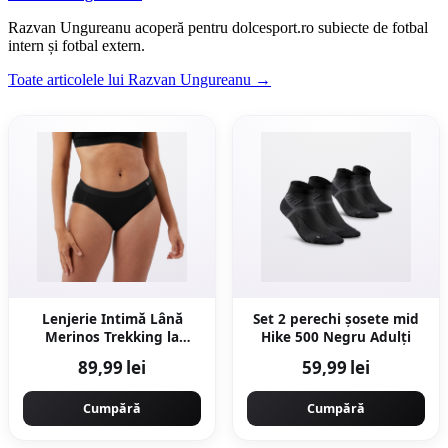
Razvan Ungureanu acoperă pentru dolcesport.ro subiecte de fotbal
intern și fotbal extern.
Toate articolele lui Razvan Ungureanu →
Lenjerie Intimă Lână
Set 2 perechi șosete mid
Merinos Trekking la
Hike 500 Negru Adulți
munte MT500 Negru
89,99 lei
59,99 lei
Damă
Cumpără
Cumpără