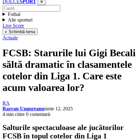
DOLCE
SPORT
✕
Fotbal
Alte sporturi
Live Score
◐ Schimbă tema
Actuale
FCSB: Starurile lui Gigi Becali
săltă dramatic în clasamentele
cotelor din Liga 1. Care este
acum valoarea lor?
RA
Razvan Ungureanu
iunie 12, 2025
4 min citire
0 comentarii
Salturile spectaculoase ale jucătorilor
FCSB în topul cotelor din Liga 1