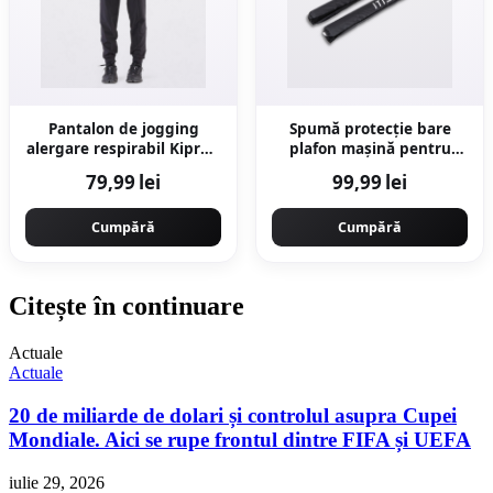
Pantalon de jogging
Spumă protecție bare
alergare respirabil Kiprun
plafon mașină pentru
run 500 dry negru Damă
caiac/SUP/Surf/Windsurf
79,99 lei
99,99 lei
Cumpără
Cumpără
Citește în continuare
Actuale
Actuale
20 de miliarde de dolari și controlul asupra Cupei
Mondiale. Aici se rupe frontul dintre FIFA și UEFA
iulie 29, 2026