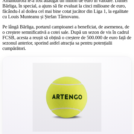
Amândurora le-a fost adăugat un milion de euro în valoare. Daniel
Bărliga, în special, a ajuns să fie evaluat la cinci milioane de euro,
făcându-l al doilea cel mai bine cotat jucător din Liga 1, la egalitate
cu Louis Munteanu și Ștefan Târnovanu.
Pe lângă Bărliga, portarul campioanei a beneficiat, de asemenea, de
o creștere semnificativă a cotei sale. După un sezon de vis în cadrul
FCSB, acesta a reușit să obțină o creștere de 500.000 de euro față de
sezonul anterior, sporind astfel atracția sa pentru potențialii
cumpărători.