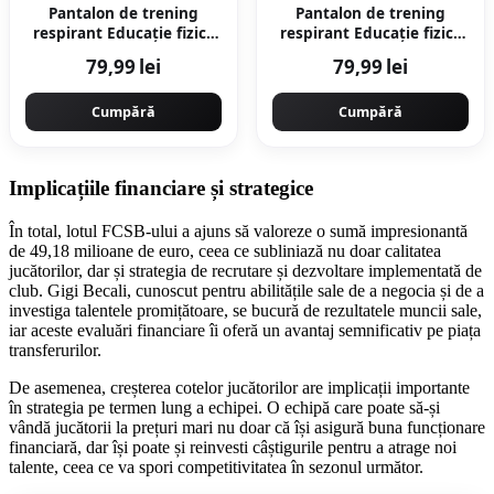
Pantalon de trening
Pantalon de trening
respirant Educație fizică
respirant Educație fizică
Albastru Copii
Negru Copii
79,99 lei
79,99 lei
Cumpără
Cumpără
Implicațiile financiare și strategice
În total, lotul FCSB-ului a ajuns să valoreze o sumă impresionantă
de 49,18 milioane de euro, ceea ce subliniază nu doar calitatea
jucătorilor, dar și strategia de recrutare și dezvoltare implementată de
club. Gigi Becali, cunoscut pentru abilitățile sale de a negocia și de a
investiga talentele promițătoare, se bucură de rezultatele muncii sale,
iar aceste evaluări financiare îi oferă un avantaj semnificativ pe piața
transferurilor.
De asemenea, creșterea cotelor jucătorilor are implicații importante
în strategia pe termen lung a echipei. O echipă care poate să-și
vândă jucătorii la prețuri mari nu doar că își asigură buna funcționare
financiară, dar își poate și reinvesti câștigurile pentru a atrage noi
talente, ceea ce va spori competitivitatea în sezonul următor.