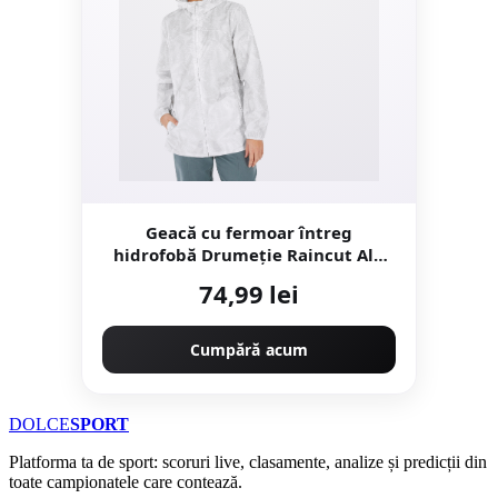
Geacă cu fermoar întreg
hidrofobă Drumeție Raincut Alb
Damă
74,99 lei
Cumpără acum
DOLCE
SPORT
Platforma ta de sport: scoruri live, clasamente, analize și predicții din
toate campionatele care contează.