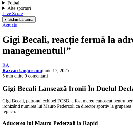
Fotbal
Alte sporturi
Live Score
◐ Schimbă tema
Actuale
Gigi Becali, reacție fermă la a
managementul!”
RA
Razvan Ungureanu
iunie 17, 2025
5 min citire
0 comentarii
Gigi Becali Lansează Ironii În Duelul Decl
Gigi Becali, patronul echipei FCSB, a fost mereu cunoscut pentru person
ironizând numirea lui Mauro Pederzoli ca director sportiv la gruparea 
replica.
Aducerea lui Mauro Pederzoli la Rapid