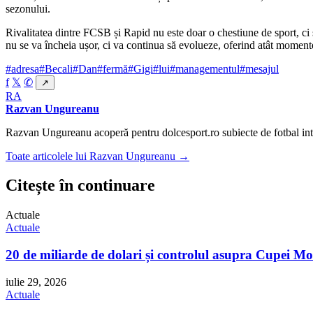
sezonului.
Rivalitatea dintre FCSB și Rapid nu este doar o chestiune de sport, ci 
nu se va încheia ușor, ci va continua să evolueze, oferind atât momente
#adresa
#Becali
#Dan
#fermă
#Gigi
#lui
#managementul
#mesajul
f
𝕏
✆
↗
RA
Razvan Ungureanu
Razvan Ungureanu acoperă pentru dolcesport.ro subiecte de fotbal inte
Toate articolele lui Razvan Ungureanu →
Citește în continuare
Actuale
Actuale
20 de miliarde de dolari și controlul asupra Cupei Mo
iulie 29, 2026
Actuale