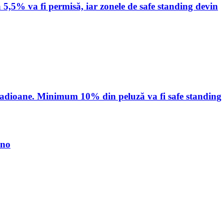
 5,5% va fi permisă, iar zonele de safe standing devin
stadioane. Minimum 10% din peluză va fi safe standing
ino