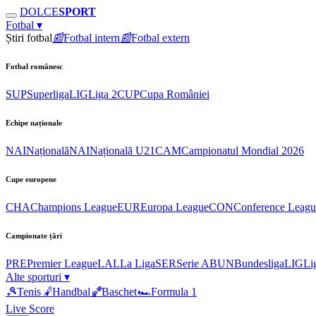
DOLCE
SPORT
Fotbal
▾
Știri fotbal
📰
Fotbal intern
📰
Fotbal extern
Fotbal românesc
SUP
Superliga
LIG
Liga 2
CUP
Cupa României
Echipe naționale
NAI
Națională
NAI
Națională U21
CAM
Campionatul Mondial 2026
Cupe europene
CHA
Champions League
EUR
Europa League
CON
Conference Leagu
Campionate țări
PRE
Premier League
LAL
La Liga
SER
Serie A
BUN
Bundesliga
LIG
Li
Alte sporturi
▾
🎾
Tenis
🤾
Handbal
🏀
Baschet
🏎
Formula 1
Live Score