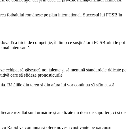
zarea fotbalului românesc pe plan internațional. Succesul lui FCSB în
 dovadă a fricii de competiție, în timp ce susținătorii FCSB-ului le pot
ie mai interesantă.
ze echipa, să găsească noi talente și să mențină standardele ridicate pe
itivă care să sfideze pronosticurile.
. Bătăliile din teren și din afara lui vor continua să stârnească
iecare rezultat sunt urmărire și analizate nu doar de suporteri, ci și de
ea cu Rapid va continua să ofere povești captivante pe parcursul