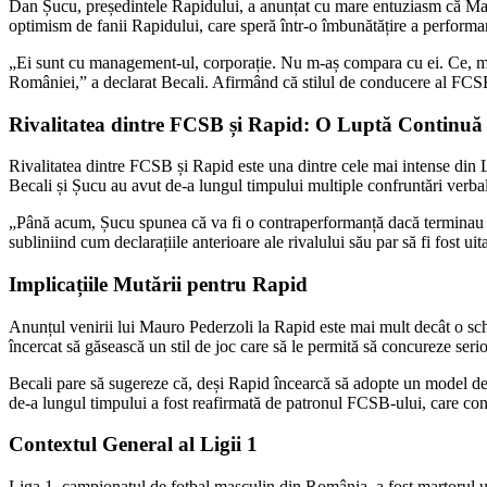
Dan Șucu, președintele Rapidului, a anunțat cu mare entuziasm că Mauro
optimism de fanii Rapidului, care speră într-o îmbunătățire a performanț
„Ei sunt cu management-ul, corporație. Nu m-aș compara cu ei. Ce, m-
României,” a declarat Becali. Afirmând că stilul de conducere al FCSB
Rivalitatea dintre FCSB și Rapid: O Luptă Continuă
Rivalitatea dintre FCSB și Rapid este una dintre cele mai intense din Li
Becali și Șucu au avut de-a lungul timpului multiple confruntări verbal
„Până acum, Șucu spunea că va fi o contraperformanță dacă terminau în
subliniind cum declarațiile anterioare ale rivalului său par să fi fost ui
Implicațiile Mutării pentru Rapid
Anunțul venirii lui Mauro Pederzoli la Rapid este mai mult decât o schim
încercat să găsească un stil de joc care să le permită să concureze seri
Becali pare să sugereze că, deși Rapid încearcă să adopte un model de
de-a lungul timpului a fost reafirmată de patronul FCSB-ului, care consi
Contextul General al Ligii 1
Liga 1, campionatul de fotbal masculin din România, a fost martorul une