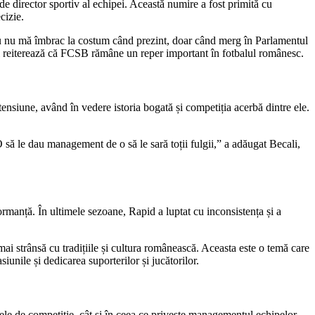
e director sportiv al echipei. Această numire a fost primită cu
cizie.
u nu mă îmbrac la costum când prezint, doar când merg în Parlamentul
l reiterează că FCSB rămâne un reper important în fotbalul românesc.
tensiune, având în vedere istoria bogată și competiția acerbă dintre ele.
ă le dau management de o să le sară toții fulgii,” a adăugat Becali,
ormanță. În ultimele sezoane, Rapid a luptat cu inconsistența și a
 strânsă cu tradițiile și cultura românească. Aceasta este o temă care
unile și dedicarea suporterilor și jucătorilor.
dele de competiție, cât și în ceea ce privește managementul echipelor.