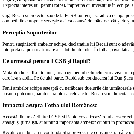
Explozia interesului pentru fotbal, împreună cu investițiile în echipe, a d
Gigi Becali și proiectul său de la FCSB au reușit să aducă echipa pe c
competițiile europene servește atât ca o sursă de mândrie, cât și de și
Percepția Suporterilor
Pentru susținătorii ambelor echipe, declarațiile lui Becali sunt o adevă
interpreta ca pe o reafirmare a statutului de lider. În fotbal, rivalitatea 
Ce urmează pentru FCSB și Rapid?
Mutările din staff-ul tehnic și managementul echipelor vor avea un impa
care le-a stabilit. Pe de altă parte, Rapid sub conducerea lui Dan Șucu
Fanii ambelor echipe așteaptă cu nerăbdare duelurile din următoarele se
pasiuni puternice, iar declarațiile ca cele ale lui Becali vor alimenta ace
Impactul asupra Fotbalului Românesc
Această dinamică dintre FCSB și Rapid cristalizează rolul acestor echipe 
analiști și jurnaliști, subliniind importanța ambelor cluburi în promova
Becali, cu stilul său inconfundabil și provocările constante, rămâne o 