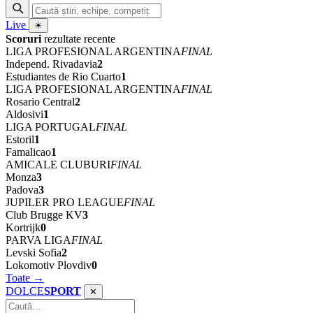
Live
☀
Scoruri
rezultate recente
LIGA PROFESIONAL ARGENTINA
FINAL
Independ. Rivadavia
2
Estudiantes de Rio Cuarto
1
LIGA PROFESIONAL ARGENTINA
FINAL
Rosario Central
2
Aldosivi
1
LIGA PORTUGAL
FINAL
Estoril
1
Famalicao
1
AMICALE CLUBURI
FINAL
Monza
3
Padova
3
JUPILER PRO LEAGUE
FINAL
Club Brugge KV
3
Kortrijk
0
PARVA LIGA
FINAL
Levski Sofia
2
Lokomotiv Plovdiv
0
Toate →
DOLCE
SPORT
✕