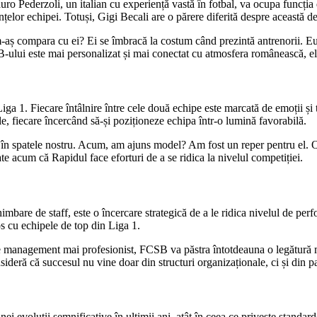
 Pederzoli, un italian cu experiență vastă în fotbal, va ocupa funcția d
elor echipei. Totuși, Gigi Becali are o părere diferită despre această de
aș compara cu ei? Ei se îmbracă la costum când prezintă antrenorii. E
-ului este mai personalizat și mai conectat cu atmosfera românească, e
ga 1. Fiecare întâlnire între cele două echipe este marcată de emoții și 
e, fiecare încercând să-și poziționeze echipa într-o lumină favorabilă.
 spatele nostru. Acum, am ajuns model? Am fost un reper pentru el. O s
tate acum că Rapidul face eforturi de a se ridica la nivelul competiției.
bare de staff, este o încercare strategică de a le ridica nivelul de perf
os cu echipele de top din Liga 1.
 management mai profesionist, FCSB va păstra întotdeauna o legătură mai
deră că succesul nu vine doar din structuri organizaționale, ci și din pasi
i evoluții semnificative în ultimii ani, atât în ceea ce privește standar