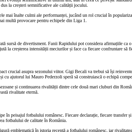
us la creșteri semnificative ale calității jocului.
ele mai înalte culmi ale performanței, jucând un rol crucial în populari
 mai multă provocare pentru echipele din Liga 1.
rată sursă de divertisment. Fanii Rapidului pot considera afirmațiile ca o
ajută la creșterea intensității meciurilor și face ca fiecare confruntare să f
ct crucial asupra sezonului viitor. Gigi Becali va trebui să își reinvente
 și cu ajutorul lui Mauro Pederzoli speră să construiască o echipă compet
zoane și continuarea rivalității dintre cele două mari cluburi din România
astă rivalitate eternă.
în peisajul fotbalului românesc. Fiecare declarație, fiecare transfer și f
rea fotbalului de calitate în România.
figură emblematică în istoria recentă a fotbalului românesc, iar rivalitat