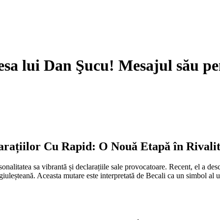
dresa lui Dan Şucu! Mesajul său p
arațiilor Cu Rapid: O Nouă Etapă în Rivali
alitatea sa vibrantă și declarațiile sale provocatoare. Recent, el a des
giuleșteană. Aceasta mutare este interpretată de Becali ca un simbol al u