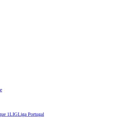
e
gue 1
LIG
Liga Portugal