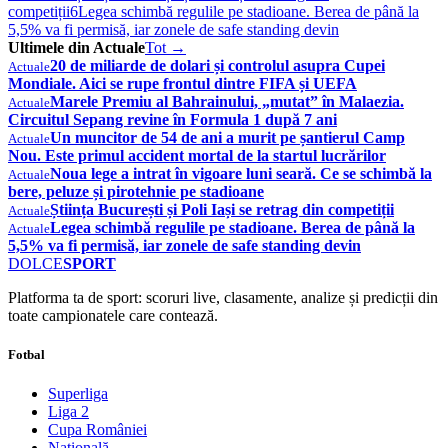
competiții
6
Legea schimbă regulile pe stadioane. Berea de până la
5,5% va fi permisă, iar zonele de safe standing devin
Ultimele din Actuale
Tot →
20 de miliarde de dolari și controlul asupra Cupei
Actuale
Mondiale. Aici se rupe frontul dintre FIFA și UEFA
Marele Premiu al Bahrainului, „mutat” în Malaezia.
Actuale
Circuitul Sepang revine în Formula 1 după 7 ani
Un muncitor de 54 de ani a murit pe șantierul Camp
Actuale
Nou. Este primul accident mortal de la startul lucrărilor
Noua lege a intrat în vigoare luni seară. Ce se schimbă la
Actuale
bere, peluze și pirotehnie pe stadioane
Știința București și Poli Iași se retrag din competiții
Actuale
Legea schimbă regulile pe stadioane. Berea de până la
Actuale
5,5% va fi permisă, iar zonele de safe standing devin
DOLCE
SPORT
Platforma ta de sport: scoruri live, clasamente, analize și predicții din
toate campionatele care contează.
Fotbal
Superliga
Liga 2
Cupa României
Națională