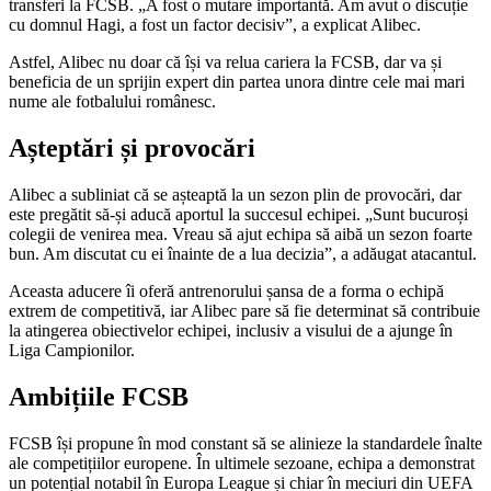
transferi la FCSB. „A fost o mutare importantă. Am avut o discuție
cu domnul Hagi, a fost un factor decisiv”, a explicat Alibec.
Astfel, Alibec nu doar că își va relua cariera la FCSB, dar va și
beneficia de un sprijin expert din partea unora dintre cele mai mari
nume ale fotbalului românesc.
Așteptări și provocări
Alibec a subliniat că se așteaptă la un sezon plin de provocări, dar
este pregătit să-și aducă aportul la succesul echipei. „Sunt bucuroși
colegii de venirea mea. Vreau să ajut echipa să aibă un sezon foarte
bun. Am discutat cu ei înainte de a lua decizia”, a adăugat atacantul.
Aceasta aducere îi oferă antrenorului șansa de a forma o echipă
extrem de competitivă, iar Alibec pare să fie determinat să contribuie
la atingerea obiectivelor echipei, inclusiv a visului de a ajunge în
Liga Campionilor.
Ambițiile FCSB
FCSB își propune în mod constant să se alinieze la standardele înalte
ale competițiilor europene. În ultimele sezoane, echipa a demonstrat
un potențial notabil în Europa League și chiar în meciuri din UEFA