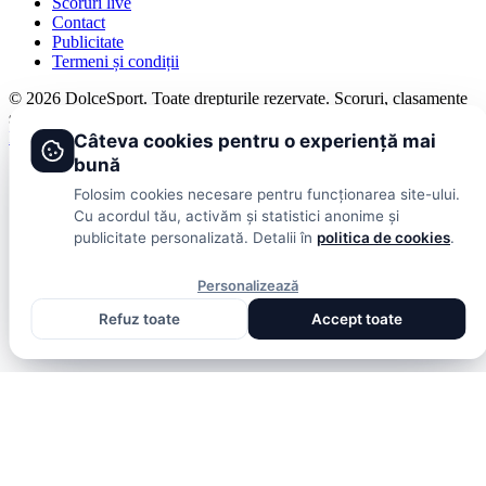
Scoruri live
Contact
Publicitate
Termeni și condiții
© 2026 DolceSport. Toate drepturile rezervate.
Scoruri, clasamente
și analize din toate competițiile
Fotbal intern
Fotbal extern
Scoruri live
Câteva cookies pentru o experiență mai
bună
Folosim cookies necesare pentru funcționarea site-ului.
Cu acordul tău, activăm și statistici anonime și
publicitate personalizată. Detalii în
politica de cookies
.
Personalizează
Refuz toate
Accept toate