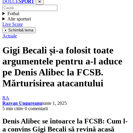
DOLCE
SPORT
✕
Fotbal
Alte sporturi
Live Score
◐ Schimbă tema
Actuale
Gigi Becali și-a folosit toate
argumentele pentru a-l aduce
pe Denis Alibec la FCSB.
Mărturisirea atacantului
RA
Razvan Ungureanu
iunie 1, 2025
5 min citire
0 comentarii
Denis Alibec se întoarce la FCSB: Cum l-
a convins Gigi Becali să revină acasă