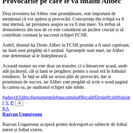
Provocările pe care le va întâlni Alibec
Deși revenirea lui Alibec este promițătoare, este important de
menționat că vor apărea și provocări. Concurența din echipă va fi
mai intensă, iar presiunea asupra sa va fi mai mare. Va trebui să
demonstreze din nou de ce este considerat un jucător crucial și să
contribuie constant la succesul echipei FCSB.
Astfel, drumul lui Denis Alibec la FCSB promite a fi unul captivant,
iar fanii sunt pregătiți să-l susțină. Speranțele sunt mari, iar Alibec
este determinat să le îndeplinească.
Această mutare nu este doar un transfer, ci o întoarcere acasă, unde
atât jucătorul, cât și fanii se pregătesc pentru o nouă eră în fotbalul
românesc. În față se află un sezon plin de provocări, dar și
promisiuni de succes, iar Alibec este pregătit să scrie o nouă pagină
în cariera sa, pe stadionul echipei sale iubite.
#aduce
#Alibec
#argumentele
#atacantului
#Becali
#Denis
#fcsb
#folosit
f
𝕏
✆
↗
RA
Razvan Ungureanu
Razvan Ungureanu acoperă pentru dolcesport.ro subiecte de fotbal
intern și fotbal extern.