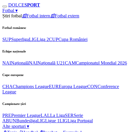
DOLCE
SPORT
Fotbal
▾
Știri fotbal
📰
Fotbal intern
📰
Fotbal extern
Fotbal românesc
SUP
Superliga
LIG
Liga 2
CUP
Cupa României
Echipe naționale
NAI
Națională
NAI
Națională U21
CAM
Campionatul Mondial 2026
Cupe europene
CHA
Champions League
EUR
Europa League
CON
Conference
League
Campionate țări
PRE
Premier League
LAL
La Liga
SER
Serie
A
BUN
Bundesliga
LIG
Ligue 1
LIG
Liga Portugal
Alte sporturi
▾