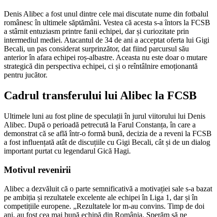
Denis Alibec a fost unul dintre cele mai discutate nume din fotbalul
românesc în ultimele săptămâni. Vestea că acesta s-a întors la FCSB
a stârnit entuziasm printre fanii echipei, dar și curiozitate prin
intermediul mediei. Atacantul de 34 de ani a acceptat oferta lui Gigi
Becali, un pas considerat surprinzător, dat fiind parcursul său
anterior în afara echipei roș-albastre. Aceasta nu este doar o mutare
strategică din perspectiva echipei, ci și o reîntâlnire emoționantă
pentru jucător.
Cadrul transferului lui Alibec la FCSB
Ultimele luni au fost pline de speculații în jurul viitorului lui Denis
Alibec. După o perioadă petrecută la Farul Constanța, în care a
demonstrat că se află într-o formă bună, decizia de a reveni la FCSB
a fost influențată atât de discuțiile cu Gigi Becali, cât și de un dialog
important purtat cu legendarul Gică Hagi.
Motivul revenirii
Alibec a dezvăluit că o parte semnificativă a motivației sale s-a bazat
pe ambiția și rezultatele excelente ale echipei în Liga 1, dar și în
competițiile europene. „Rezultatele lor m-au convins. Timp de doi
ani, au fost cea mai bună echipă din România. Sperăm să ne