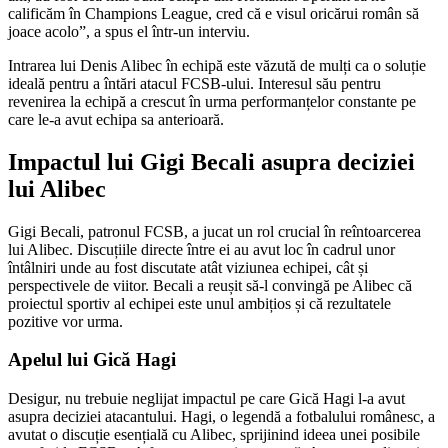
calificăm în Champions League, cred că e visul oricărui român să
joace acolo”, a spus el într-un interviu.
Intrarea lui Denis Alibec în echipă este văzută de mulți ca o soluție
ideală pentru a întări atacul FCSB-ului. Interesul său pentru
revenirea la echipă a crescut în urma performanțelor constante pe
care le-a avut echipa sa anterioară.
Impactul lui Gigi Becali asupra deciziei
lui Alibec
Gigi Becali, patronul FCSB, a jucat un rol crucial în reîntoarcerea
lui Alibec. Discuțiile directe între ei au avut loc în cadrul unor
întâlniri unde au fost discutate atât viziunea echipei, cât și
perspectivele de viitor. Becali a reușit să-l convingă pe Alibec că
proiectul sportiv al echipei este unul ambițios și că rezultatele
pozitive vor urma.
Apelul lui Gică Hagi
Desigur, nu trebuie neglijat impactul pe care Gică Hagi l-a avut
asupra deciziei atacantului. Hagi, o legendă a fotbalului românesc, a
avutat o discuție esențială cu Alibec, sprijinind ideea unei posibile