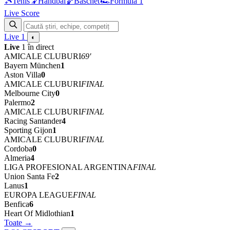
🎾
Tenis
🤾
Handbal
🏀
Baschet
🏎
Formula 1
Live Score
Live
1
◐
Live
1 în direct
AMICALE CLUBURI
69'
Bayern München
1
Aston Villa
0
AMICALE CLUBURI
FINAL
Melbourne City
0
Palermo
2
AMICALE CLUBURI
FINAL
Racing Santander
4
Sporting Gijon
1
AMICALE CLUBURI
FINAL
Cordoba
0
Almeria
4
LIGA PROFESIONAL ARGENTINA
FINAL
Union Santa Fe
2
Lanus
1
EUROPA LEAGUE
FINAL
Benfica
6
Heart Of Midlothian
1
Toate →