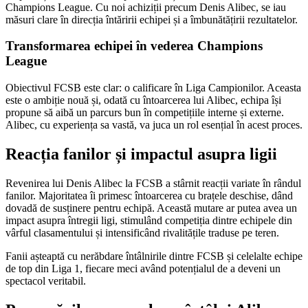
Champions League. Cu noi achiziții precum Denis Alibec, se iau
măsuri clare în direcția întăririi echipei și a îmbunătățirii rezultatelor.
Transformarea echipei în vederea Champions
League
Obiectivul FCSB este clar: o calificare în Liga Campionilor. Aceasta
este o ambiție nouă și, odată cu întoarcerea lui Alibec, echipa își
propune să aibă un parcurs bun în competițiile interne și externe.
Alibec, cu experiența sa vastă, va juca un rol esențial în acest proces.
Reacția fanilor și impactul asupra ligii
Revenirea lui Denis Alibec la FCSB a stârnit reacții variate în rândul
fanilor. Majoritatea îi primesc întoarcerea cu brațele deschise, dând
dovadă de susținere pentru echipă. Această mutare ar putea avea un
impact asupra întregii ligi, stimulând competiția dintre echipele din
vârful clasamentului și intensificând rivalitățile traduse pe teren.
Fanii așteaptă cu nerăbdare întâlnirile dintre FCSB și celelalte echipe
de top din Liga 1, fiecare meci având potențialul de a deveni un
spectacol veritabil.