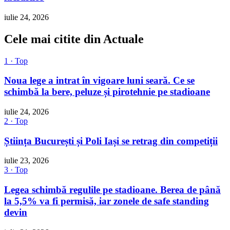
iulie 24, 2026
Cele mai citite din Actuale
1 · Top
Noua lege a intrat în vigoare luni seară. Ce se
schimbă la bere, peluze și pirotehnie pe stadioane
iulie 24, 2026
2 · Top
Știința București și Poli Iași se retrag din competiții
iulie 23, 2026
3 · Top
Legea schimbă regulile pe stadioane. Berea de până
la 5,5% va fi permisă, iar zonele de safe standing
devin