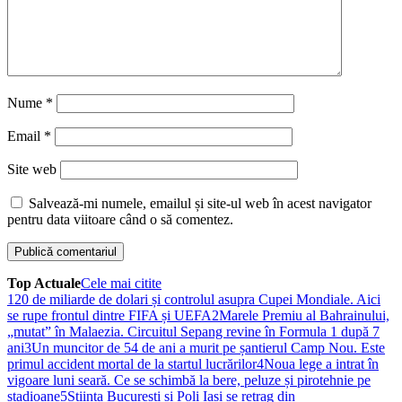
Nume
*
Email
*
Site web
Salvează-mi numele, emailul și site-ul web în acest navigator
pentru data viitoare când o să comentez.
Top Actuale
Cele mai citite
1
20 de miliarde de dolari și controlul asupra Cupei Mondiale. Aici
se rupe frontul dintre FIFA și UEFA
2
Marele Premiu al Bahrainului,
„mutat” în Malaezia. Circuitul Sepang revine în Formula 1 după 7
ani
3
Un muncitor de 54 de ani a murit pe șantierul Camp Nou. Este
primul accident mortal de la startul lucrărilor
4
Noua lege a intrat în
vigoare luni seară. Ce se schimbă la bere, peluze și pirotehnie pe
stadioane
5
Știința București și Poli Iași se retrag din