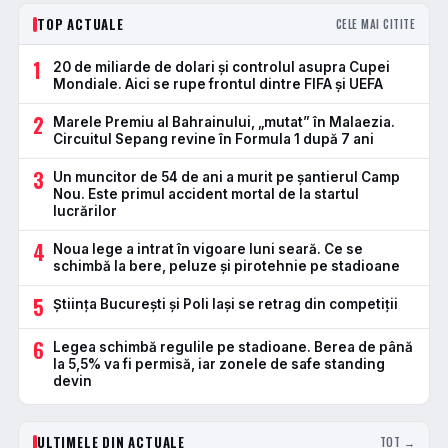
TOP ACTUALE
CELE MAI CITITE
1
20 de miliarde de dolari și controlul asupra Cupei
Mondiale. Aici se rupe frontul dintre FIFA și UEFA
2
Marele Premiu al Bahrainului, „mutat” în Malaezia.
Circuitul Sepang revine în Formula 1 după 7 ani
3
Un muncitor de 54 de ani a murit pe șantierul Camp
Nou. Este primul accident mortal de la startul
lucrărilor
4
Noua lege a intrat în vigoare luni seară. Ce se
schimbă la bere, peluze și pirotehnie pe stadioane
5
Știința București și Poli Iași se retrag din competiții
6
Legea schimbă regulile pe stadioane. Berea de până
la 5,5% va fi permisă, iar zonele de safe standing
devin
ULTIMELE DIN ACTUALE
TOT →