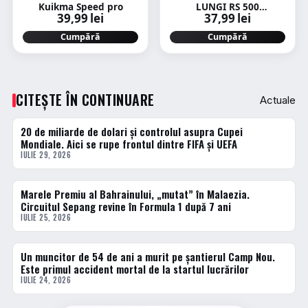
Kuikma Speed pro
LUNGI RS 500
39,99 lei
37,99 lei
BLEUMARIN
Cumpără
Cumpără
CITEȘTE ÎN CONTINUARE
Actuale
20 de miliarde de dolari și controlul asupra Cupei
ACTUALE
Mondiale. Aici se rupe frontul dintre FIFA și UEFA
IULIE 29, 2026
Marele Premiu al Bahrainului, „mutat” în Malaezia.
ACTUALE
Circuitul Sepang revine în Formula 1 după 7 ani
IULIE 25, 2026
Un muncitor de 54 de ani a murit pe șantierul Camp Nou.
ACTUALE
Este primul accident mortal de la startul lucrărilor
IULIE 24, 2026