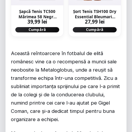
Șapcă Tenis TC500
Şort Tenis TSH100 Dry
Mărimea 58 Negru
Essential Bleumarin
39,99 lei
27,99 lei
Adulți
Bărbaţi
Cumpără
Cumpără
Această reîntoarcere în fotbalul de elită
românesc vine ca o recompensă a muncii sale
neobosite la Metaloglobus, unde a reușit să
transforme echipa într-una competitivă. Zicu a
subliniat importanța sprijinului pe care l-a primit
de la colegi și de la conducerea clubului,
numind printre cei care l-au ajutat pe Gigel
Coman, care și-a dedicat timpul pentru buna
organizare a echipei.