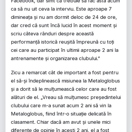
Facebook, dar simt că trebuie să fac asta acum
ca să nu uit ceva la interviu. Este aproape 7
dimineața și nu am dormit deloc de 24 de ore,
dar cred că sunt încă lucid în acest moment și
scriu câteva rânduri despre această
performanță istorică reușită împreună cu toți
cei care au participat în ultimii aproape 2 ani la
antrenamente și organizarea clubului.”
Zicu a remarcat cât de important a fost pentru
el să-și îndeplinească misiunea la Metaloglobus
și a dorit să le mulțumească celor care au fost
alături de el. „Vreau să mulțumesc președintelui
clubului care m-a sunat acum 2 ani să vin la
Metaloglobus, fiind într-o situație delicată în
clasament. Chiar dacă am avut și unele mici
diferențe de opinie în acești 2 ani, el a fost