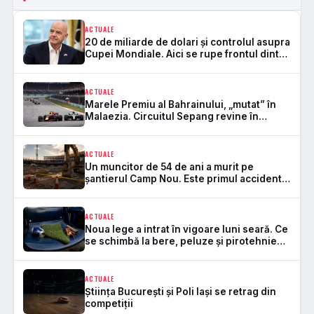
ACTUALE
20 de miliarde de dolari și controlul asupra
Cupei Mondiale. Aici se rupe frontul dintre
FIFA și UEFA
ACTUALE
Marele Premiu al Bahrainului, „mutat” în
Malaezia. Circuitul Sepang revine în
Formula 1 după 7 ani
ACTUALE
Un muncitor de 54 de ani a murit pe
șantierul Camp Nou. Este primul accident
mortal de la startul lucrărilor
ACTUALE
Noua lege a intrat în vigoare luni seară. Ce
se schimbă la bere, peluze și pirotehnie
pe stadioane
ACTUALE
Știința București și Poli Iași se retrag din
competiții