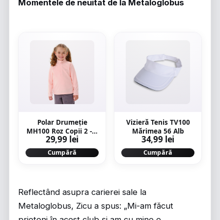
Momentele de neuitat de la Metaloglobus
Polar Drumeție
Vizieră Tenis TV100
MH100 Roz Copii 2 - 6
Mărimea 56 Alb
29,99 lei
34,99 lei
ani
Cumpără
Cumpără
Reflectând asupra carierei sale la
Metaloglobus, Zicu a spus: „Mi-am făcut
prieteni în acest club și am cu mine o