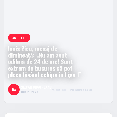
ACTUALE
Ianis Zicu, mesaj de
dimineață: „Nu am avut
odihnă de 24 de ore! Sunt
extrem de bucuros că pot
pleca lăsând echipa în Liga 1”
RAZVAN UNGUREANU
RA
4 MIN CITIRE
0 COMENTARII
iunie 2, 2025