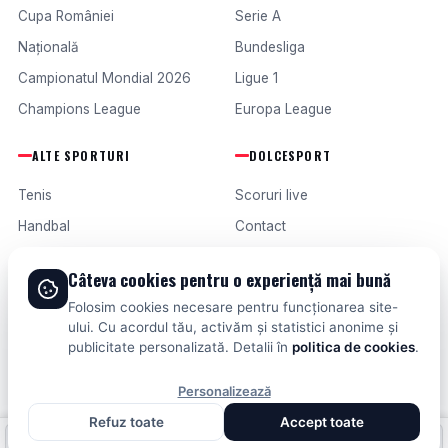
Cupa României
Serie A
Națională
Bundesliga
Campionatul Mondial 2026
Ligue 1
Champions League
Europa League
ALTE SPORTURI
DOLCESPORT
Tenis
Scoruri live
Handbal
Contact
Baschet
Publicitate
Câteva cookies pentru o experiență mai bună
Formula 1
Termeni și condiții
Folosim cookies necesare pentru funcționarea site-
Fotbal intern
ului. Cu acordul tău, activăm și statistici anonime și
publicitate personalizată. Detalii în
politica de cookies
.
Fotbal extern
Personalizează
Refuz toate
Accept toate
© 2026 DOLCESPORT. TOATE DREPTURILE REZERVATE.
Fotbal intern
Fotbal extern
Scoruri live
SCORURI, CLASAMENTE ȘI ANALIZE DIN TOATE COMPETIȚIILE