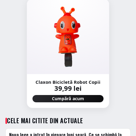
Claxon Bicicletă Robot Copii
39,99 lei
Cumpără acum
CELE MAI CITITE DIN ACTUALE
Noua lege a intrat în vigoare luni seară. Ce se schimbă la
1 · TOP