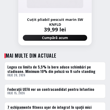
Cuțit pliabil pescuit marin SW
KNFLD
39,99 lei
Cumpără acum
MAI MULTE DIN ACTUALE
Legea cu limita de 5,5% la bere aduce schimbări pe
ACTUALE
stadioane. Minimum 10% din peluză va fi safe standing
IULIE 20, 2026
Federații UEFA vor un contracandidat pentru Infantino
ACTUALE
IULIE 15, 2026
7 echipamente fitness ușor de integrat în spații mici
ACTUALE