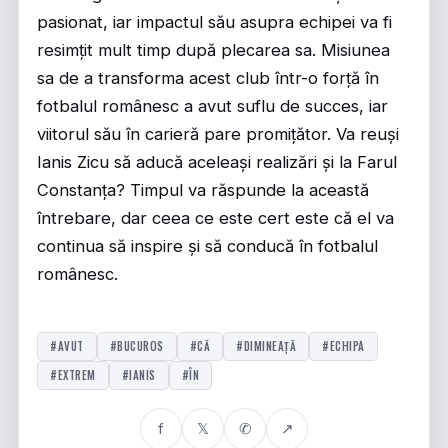
pasionat, iar impactul său asupra echipei va fi
resimțit mult timp după plecarea sa. Misiunea
sa de a transforma acest club într-o forță în
fotbalul românesc a avut suflu de succes, iar
viitorul său în carieră pare promițător. Va reuși
Ianis Zicu să aducă aceleași realizări și la Farul
Constanța? Timpul va răspunde la această
întrebare, dar ceea ce este cert este că el va
continua să inspire și să conducă în fotbalul
românesc.
#AVUT
#BUCUROS
#CĂ
#DIMINEAȚĂ
#ECHIPA
#EXTREM
#IANIS
#ÎN
f
𝕏
✆
↗