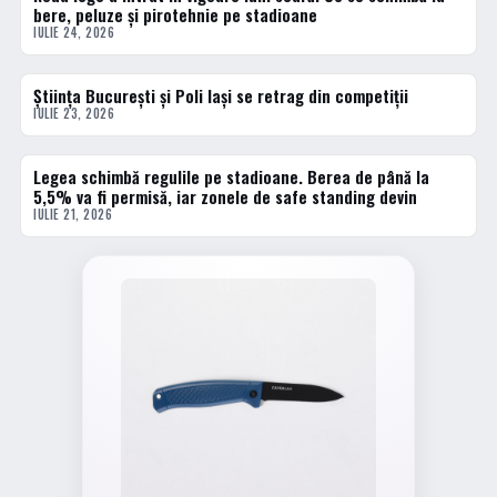
bere, peluze și pirotehnie pe stadioane
IULIE 24, 2026
Știința București și Poli Iași se retrag din competiții
2 · TOP
IULIE 23, 2026
Legea schimbă regulile pe stadioane. Berea de până la
3 · TOP
5,5% va fi permisă, iar zonele de safe standing devin
IULIE 21, 2026