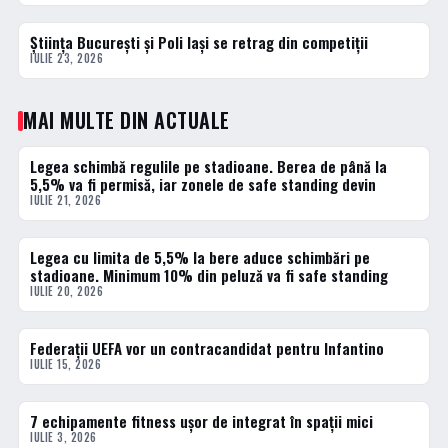
Știința București și Poli Iași se retrag din competiții
3 · TOP
IULIE 23, 2026
MAI MULTE DIN ACTUALE
Legea schimbă regulile pe stadioane. Berea de până la
ACTUALE
5,5% va fi permisă, iar zonele de safe standing devin
IULIE 21, 2026
Legea cu limita de 5,5% la bere aduce schimbări pe
ACTUALE
stadioane. Minimum 10% din peluză va fi safe standing
IULIE 20, 2026
Federații UEFA vor un contracandidat pentru Infantino
ACTUALE
IULIE 15, 2026
7 echipamente fitness ușor de integrat în spații mici
ACTUALE
IULIE 3, 2026