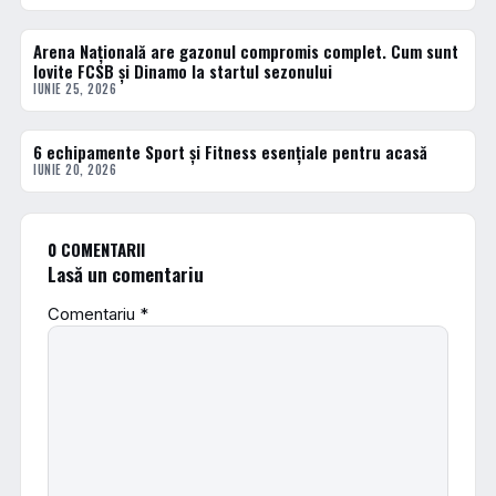
Arena Națională are gazonul compromis complet. Cum sunt
ACTUALE
lovite FCSB și Dinamo la startul sezonului
IUNIE 25, 2026
6 echipamente Sport și Fitness esențiale pentru acasă
ACTUALE
IUNIE 20, 2026
0 COMENTARII
Lasă un comentariu
Comentariu
*