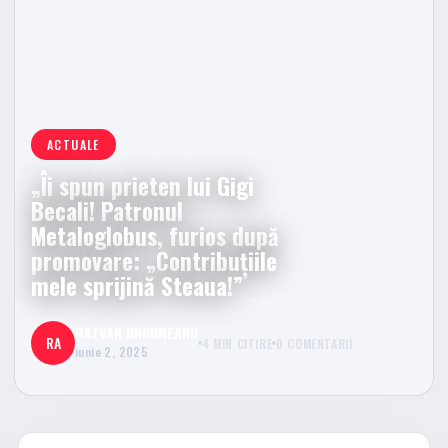
ACTUALE
„Îi spun prieten lui Gigi
Becali! Patronul
Metaloglobus, furios după
promovare: „Contribuțiile
mele sprijină Steaua!”
RAZVAN UNGUREANU
RA
4 MIN CITIRE
0 COMENTARII
iunie 2, 2025