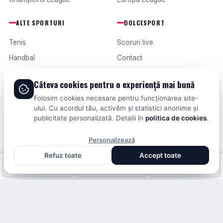
ALTE SPORTURI
DOLCESPORT
Tenis
Scoruri live
Handbal
Contact
Baschet
Publicitate
Câteva cookies pentru o experiență mai bună
Formula 1
Termeni și condiții
Folosim cookies necesare pentru funcționarea site-
Fotbal intern
ului. Cu acordul tău, activăm și statistici anonime și
publicitate personalizată. Detalii în
politica de cookies
.
Fotbal extern
Personalizează
Refuz toate
Accept toate
© 2026 DOLCESPORT. TOATE DREPTURILE REZERVATE.
Fotbal intern
Fotbal extern
Scoruri live
SCORURI, CLASAMENTE ȘI ANALIZE DIN TOATE COMPETIȚIILE