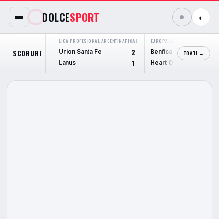
DOLCE
SPORT
◐
LIGA PROFESIONAL ARGENTINA
FINAL
EUROPA LEAGUE
FINAL
Union Santa Fe
Benfica
SCORURI
2
6
TOATE →
Lanus
Heart Of Midlothian
1
1