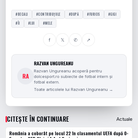
#BECALI
#CONTRIBUȚIILE
#DUPĂ
#FURIOS
#GIGI
#ÎI
#LUI
#MELE
f
𝕏
✆
↗
RAZVAN UNGUREANU
Razvan Ungureanu acoperă pentru
RA
dolcesport.ro subiecte de fotbal intern și
fotbal extern.
Toate articolele lui Razvan Ungureanu →
CITEȘTE ÎN CONTINUARE
Actuale
România a coborât pe locul 22 în clasamentul UEFA după 0-
ACTUALE