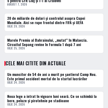
5 pentru CFR Cluj și 1-1 al Craiovei
AUGUST 7, 2026
20 de miliarde de dolari și controlul asupra Cupei
ACTUALE
Mondiale. Aici se rupe frontul dintre FIFA și UEFA
IULIE 29, 2026
Marele Premiu al Bahrainului, „mutat” în Malaezia.
ACTUALE
Circuitul Sepang revine în Formula 1 după 7 ani
IULIE 25, 2026
CELE MAI CITITE DIN ACTUALE
Un muncitor de 54 de ani a murit pe șantierul Camp Nou.
1 · TOP
Este primul accident mortal de la startul lucrărilor
IULIE 24, 2026
Noua lege a intrat în vigoare luni seară. Ce se schimbă la
2 · TOP
bere, peluze și pirotehnie pe stadioane
IULIE 24, 2026