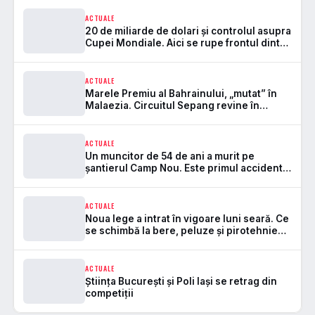
ACTUALE
20 de miliarde de dolari și controlul asupra
Cupei Mondiale. Aici se rupe frontul dintre
FIFA și UEFA
ACTUALE
Marele Premiu al Bahrainului, „mutat” în
Malaezia. Circuitul Sepang revine în
Formula 1 după 7 ani
ACTUALE
Un muncitor de 54 de ani a murit pe
șantierul Camp Nou. Este primul accident
mortal de la startul lucrărilor
ACTUALE
Noua lege a intrat în vigoare luni seară. Ce
se schimbă la bere, peluze și pirotehnie
pe stadioane
ACTUALE
Știința București și Poli Iași se retrag din
competiții