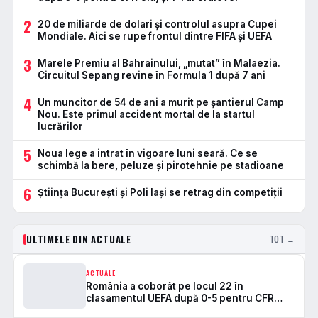
2
20 de miliarde de dolari și controlul asupra Cupei
Mondiale. Aici se rupe frontul dintre FIFA și UEFA
3
Marele Premiu al Bahrainului, „mutat” în Malaezia.
Circuitul Sepang revine în Formula 1 după 7 ani
4
Un muncitor de 54 de ani a murit pe șantierul Camp
Nou. Este primul accident mortal de la startul
lucrărilor
5
Noua lege a intrat în vigoare luni seară. Ce se
schimbă la bere, peluze și pirotehnie pe stadioane
6
Știința București și Poli Iași se retrag din competiții
ULTIMELE DIN ACTUALE
TOT →
ACTUALE
România a coborât pe locul 22 în
clasamentul UEFA după 0-5 pentru CFR
Cluj și 1-1 al Craiovei