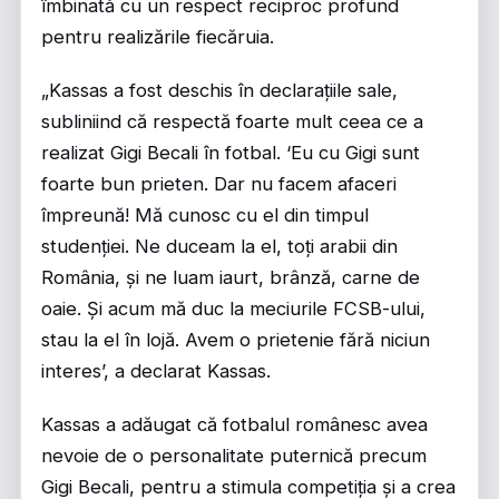
îmbinată cu un respect reciproc profund
pentru realizările fiecăruia.
„Kassas a fost deschis în declarațiile sale,
subliniind că respectă foarte mult ceea ce a
realizat Gigi Becali în fotbal. ‘Eu cu Gigi sunt
foarte bun prieten. Dar nu facem afaceri
împreună! Mă cunosc cu el din timpul
studenției. Ne duceam la el, toți arabii din
România, și ne luam iaurt, brânză, carne de
oaie. Și acum mă duc la meciurile FCSB-ului,
stau la el în lojă. Avem o prietenie fără niciun
interes’, a declarat Kassas.
Kassas a adăugat că fotbalul românesc avea
nevoie de o personalitate puternică precum
Gigi Becali, pentru a stimula competiția și a crea