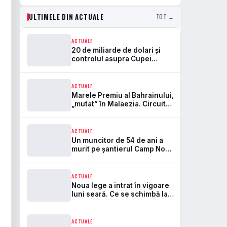
ULTIMELE DIN ACTUALE
TOT →
ACTUALE
20 de miliarde de dolari și
controlul asupra Cupei
Mondiale. Aici se rupe
frontul dintre FIFA și UEFA
ACTUALE
Marele Premiu al Bahrainului,
„mutat” în Malaezia. Circuitul
Sepang revine în Formula 1
după 7 ani
ACTUALE
Un muncitor de 54 de ani a
murit pe șantierul Camp Nou.
Este primul accident mortal
de la startul lucrărilor
ACTUALE
Noua lege a intrat în vigoare
luni seară. Ce se schimbă la
bere, peluze și pirotehnie pe
stadioane
ACTUALE