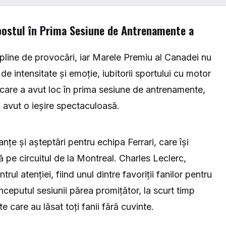
postul în Prima Sesiune de Antrenamente a
t pline de provocări, iar Marele Premiu al Canadei nu
e intensitate și emoție, iubitorii sportului cu motor
it care a avut loc în prima sesiune de antrenamente,
a avut o ieșire spectaculoasă.
nțe și așteptări pentru echipa Ferrari, care își
 pe circuitul de la Montreal. Charles Leclerc,
rul atenției, fiind unul dintre favoriții fanilor pentru
nceputul sesiunii părea promițător, la scurt timp
 care au lăsat toți fanii fără cuvinte.