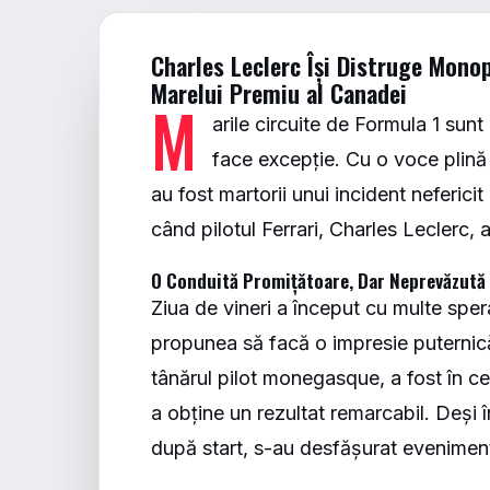
Charles Leclerc Își Distruge Mono
Marelui Premiu al Canadei
M
arile circuite de Formula 1 sun
face excepție. Cu o voce plină d
au fost martorii unui incident neferic
când pilotul Ferrari, Charles Leclerc, 
O Conduită Promițătoare, Dar Neprevăzută
Ziua de vineri a început cu multe spera
propunea să facă o impresie puternică
tânărul pilot monegasque, a fost în cent
a obține un rezultat remarcabil. Deși î
după start, s-au desfășurat evenimente