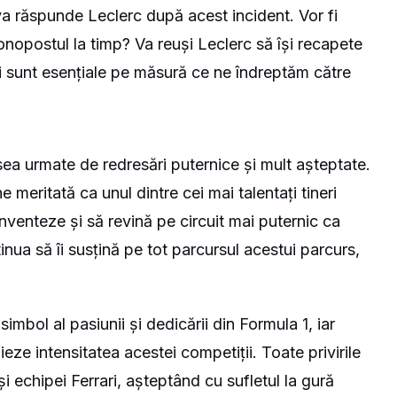
 răspunde Leclerc după acest incident. Vor fi
onopostul la timp? Va reuși Leclerc să își recapete
ri sunt esențiale pe măsură ce ne îndreptăm către
ea urmate de redresări puternice și mult așteptate.
 meritată ca unul dintre cei mai talentați tineri
einventeze și să revină pe circuit mai puternic ca
inua să îi susțină pe tot parcursul acestui parcurs,
.
mbol al pasiunii și dedicării din Formula 1, iar
eze intensitatea acestei competiții. Toate privirile
i echipei Ferrari, așteptând cu sufletul la gură