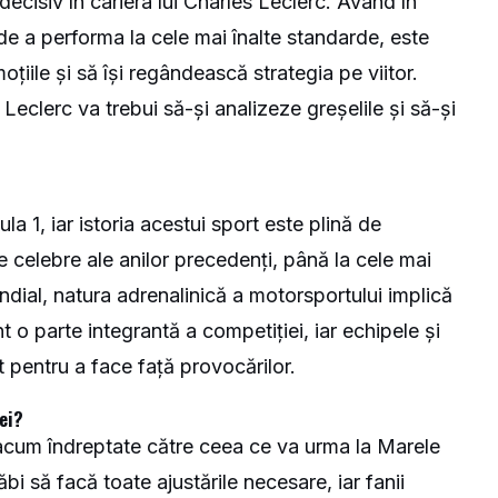
ecisiv în cariera lui Charles Leclerc. Având în
de a performa la cele mai înalte standarde, este
oțiile și să își regândească strategia pe viitor.
r Leclerc va trebui să-și analizeze greșelile și să-și
a 1, iar istoria acestui sport este plină de
celebre ale anilor precedenți, până la cele mai
dial, natura adrenalinică a motorsportului implică
nt o parte integrantă a competiției, iar echipele și
t pentru a face față provocărilor.
ei?
t acum îndreptate către ceea ce va urma la Marele
i să facă toate ajustările necesare, iar fanii