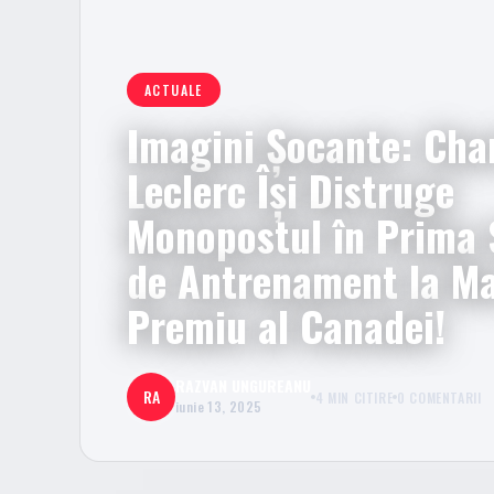
ACTUALE
Imagini Șocante: Cha
Leclerc Își Distruge
Monopostul în Prima 
de Antrenament la Ma
Premiu al Canadei!
RAZVAN UNGUREANU
RA
4 MIN CITIRE
0 COMENTARII
iunie 13, 2025