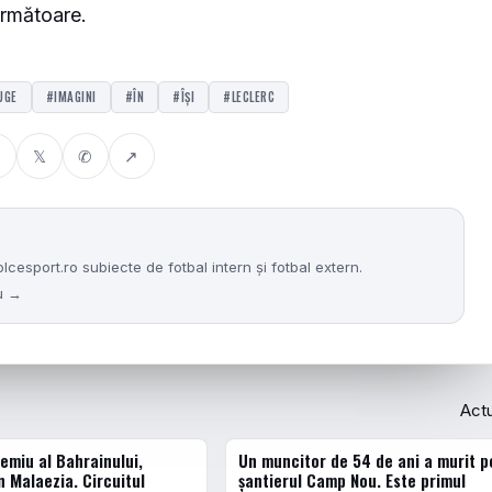
 următoare.
UGE
#IMAGINI
#ÎN
#ÎȘI
#LECLERC
𝕏
✆
↗
sport.ro subiecte de fotbal intern și fotbal extern.
nu →
Act
emiu al Bahrainului,
Un muncitor de 54 de ani a murit p
ACTUALE
n Malaezia. Circuitul
șantierul Camp Nou. Este primul