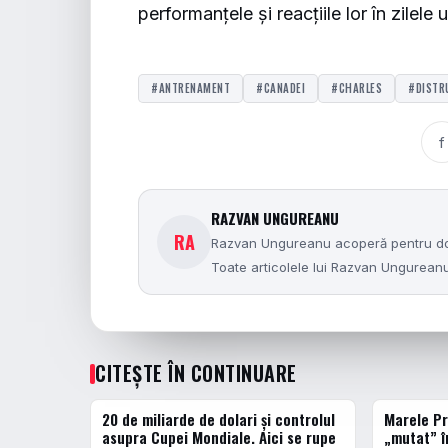
performanțele și reacțiile lor în zilele
#ANTRENAMENT
#CANADEI
#CHARLES
#DISTR
f
RAZVAN UNGUREANU
RA
Razvan Ungureanu acoperă pentru dolce
Toate articolele lui Razvan Ungurea
CITEȘTE ÎN CONTINUARE
20 de miliarde de dolari și controlul
Marele Pr
ACTUALE
ACTUALE
asupra Cupei Mondiale. Aici se rupe
„mutat” î