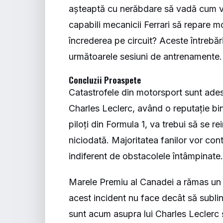
așteaptă cu nerăbdare să vadă cum va
capabili mecanicii Ferrari să repare m
încrederea pe circuit? Aceste întrebă
următoarele sesiuni de antrenamente.
Concluzii Proaspete
Catastrofele din motorsport sunt ades
Charles Leclerc, având o reputație bine
piloți din Formula 1, va trebui să se r
niciodată. Majoritatea fanilor vor cont
indiferent de obstacolele întâmpinate
Marele Premiu al Canadei a rămas un si
acest incident nu face decât să sublini
sunt acum asupra lui Charles Leclerc ș