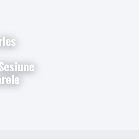
rles
Sesiune
rele