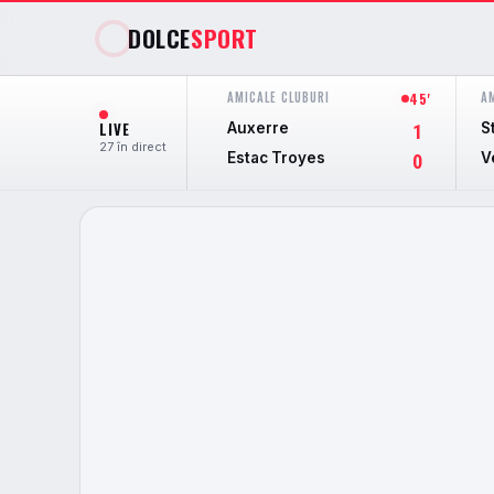
DOLCE
SPORT
AMICALE CLUBURI
A
45'
LIVE
Auxerre
S
1
27 în direct
Estac Troyes
V
0