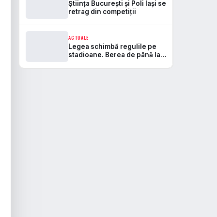
Știința București și Poli Iași se
retrag din competiții
ACTUALE
Legea schimbă regulile pe
stadioane. Berea de până la
5,5% va fi permisă, iar zonele
de safe standing devin