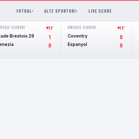
FOTBAL
ALTE SPORTURI
LIVE SCORE
▾
▾
MICALE CLUBURI
AMICALE CLUBURI
12'
12'
tade Brestois 29
Coventry
1
0
enezia
Espanyol
0
0