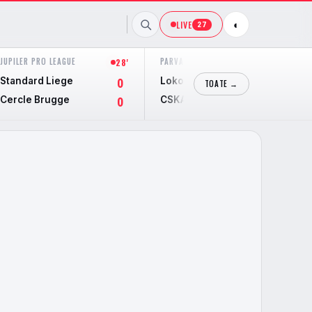
LIVE
◐
27
JUPILER PRO LEAGUE
PARVA LIGA
28'
45'
Standard Liege
Lokomotiv Sofia
0
0
TOATE →
Cercle Brugge
CSKA 1948
0
0