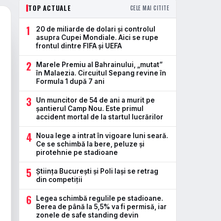
TOP ACTUALE
CELE MAI CITITE
1
20 de miliarde de dolari și controlul
asupra Cupei Mondiale. Aici se rupe
frontul dintre FIFA și UEFA
2
Marele Premiu al Bahrainului, „mutat”
în Malaezia. Circuitul Sepang revine în
Formula 1 după 7 ani
3
Un muncitor de 54 de ani a murit pe
șantierul Camp Nou. Este primul
accident mortal de la startul lucrărilor
4
Noua lege a intrat în vigoare luni seară.
Ce se schimbă la bere, peluze și
pirotehnie pe stadioane
5
Știința București și Poli Iași se retrag
din competiții
6
Legea schimbă regulile pe stadioane.
Berea de până la 5,5% va fi permisă, iar
zonele de safe standing devin