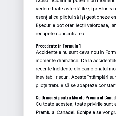
Acest incident ar putea fi un moment d
vedere toate așteptările și presiunea 
esențial ca pilotul să își gestioneze em
Eșecurile pot oferi lecții valoroase, ia
recapete concentrarea.
Precedente în Formula 1
Accidentele nu sunt ceva nou în Formul
momente dramatice. De la accidentele 
recente incidente din campionatul mon
inevitabil riscuri. Aceste întâmplări su
piloții trebuie să se adapteze constan
Ce Urmează pentru Marele Premiu al Canad
Cu toate acestea, toate privirile sun
Premiu al Canadei. Echipele se vor grăb