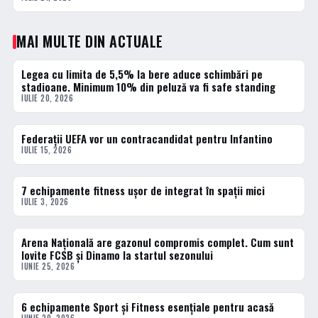
MAI MULTE DIN ACTUALE
Legea cu limita de 5,5% la bere aduce schimbări pe
ACTUALE
stadioane. Minimum 10% din peluză va fi safe standing
IULIE 20, 2026
Federații UEFA vor un contracandidat pentru Infantino
ACTUALE
IULIE 15, 2026
7 echipamente fitness ușor de integrat în spații mici
ACTUALE
IULIE 3, 2026
Arena Națională are gazonul compromis complet. Cum sunt
ACTUALE
lovite FCSB și Dinamo la startul sezonului
IUNIE 25, 2026
6 echipamente Sport și Fitness esențiale pentru acasă
ACTUALE