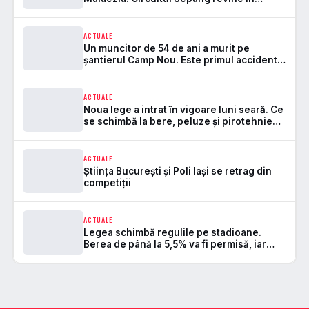
Formula 1 după 7 ani
ACTUALE
Un muncitor de 54 de ani a murit pe
șantierul Camp Nou. Este primul accident
mortal de la startul lucrărilor
ACTUALE
Noua lege a intrat în vigoare luni seară. Ce
se schimbă la bere, peluze și pirotehnie
pe stadioane
ACTUALE
Știința București și Poli Iași se retrag din
competiții
ACTUALE
Legea schimbă regulile pe stadioane.
Berea de până la 5,5% va fi permisă, iar
zonele de safe standing devin