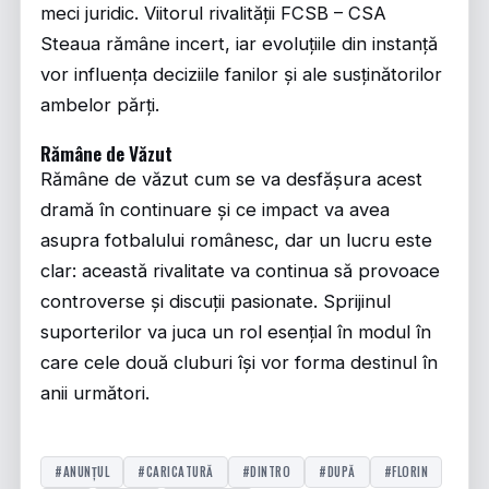
meci juridic. Viitorul rivalității FCSB – CSA
Steaua rămâne incert, iar evoluțiile din instanță
vor influența deciziile fanilor și ale susținătorilor
ambelor părți.
Rămâne de Văzut
Rămâne de văzut cum se va desfășura acest
dramă în continuare și ce impact va avea
asupra fotbalului românesc, dar un lucru este
clar: această rivalitate va continua să provoace
controverse și discuții pasionate. Sprijinul
suporterilor va juca un rol esențial în modul în
care cele două cluburi își vor forma destinul în
anii următori.
#ANUNȚUL
#CARICATURĂ
#DINTRO
#DUPĂ
#FLORIN