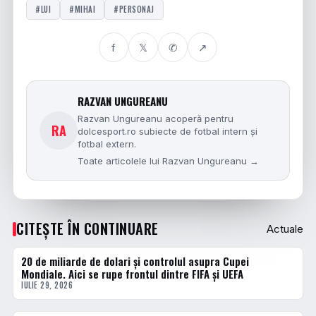
#LUI
#MIHAI
#PERSONAJ
f
𝕏
✆
↗
RAZVAN UNGUREANU
Razvan Ungureanu acoperă pentru
RA
dolcesport.ro subiecte de fotbal intern și
fotbal extern.
Toate articolele lui Razvan Ungureanu →
CITEȘTE ÎN CONTINUARE
Actuale
20 de miliarde de dolari și controlul asupra Cupei
ACTUALE
Mondiale. Aici se rupe frontul dintre FIFA și UEFA
IULIE 29, 2026