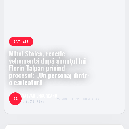
ACTUALE
Mihai Stoica, reacție
vehementă după anunțul lui
Florin Talpan privind
procesul: „Un personaj dintr-
o caricatură
RAZVAN UNGUREANU
RA
5 MIN CITIRE
0 COMENTARII
iunie 20, 2025