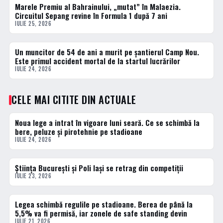
Marele Premiu al Bahrainului, „mutat” în Malaezia.
ACTUALE
Circuitul Sepang revine în Formula 1 după 7 ani
IULIE 25, 2026
Un muncitor de 54 de ani a murit pe șantierul Camp Nou.
ACTUALE
Este primul accident mortal de la startul lucrărilor
IULIE 24, 2026
CELE MAI CITITE DIN ACTUALE
Noua lege a intrat în vigoare luni seară. Ce se schimbă la
1 · TOP
bere, peluze și pirotehnie pe stadioane
IULIE 24, 2026
Știința București și Poli Iași se retrag din competiții
2 · TOP
IULIE 23, 2026
Legea schimbă regulile pe stadioane. Berea de până la
3 · TOP
5,5% va fi permisă, iar zonele de safe standing devin
IULIE 21, 2026