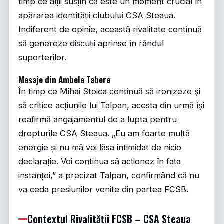
timp ce alții susțin că este un moment crucial în
apărarea identității clubului CSA Steaua.
Indiferent de opinie, această rivalitate continuă
să genereze discuții aprinse în rândul
suporterilor.
Mesaje din Ambele Tabere
În timp ce Mihai Stoica continuă să ironizeze și
să critice acțiunile lui Talpan, acesta din urmă își
reafirmă angajamentul de a lupta pentru
drepturile CSA Steaua. „Eu am foarte multă
energie și nu mă voi lăsa intimidat de nicio
declarație. Voi continua să acționez în fața
instanței,” a precizat Talpan, confirmând că nu
va ceda presiunilor venite din partea FCSB.
Contextul Rivalității FCSB – CSA Steaua