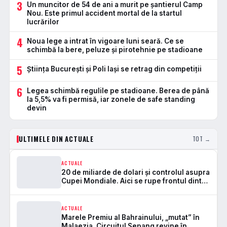
3
Un muncitor de 54 de ani a murit pe șantierul Camp
Nou. Este primul accident mortal de la startul
lucrărilor
4
Noua lege a intrat în vigoare luni seară. Ce se
schimbă la bere, peluze și pirotehnie pe stadioane
5
Știința București și Poli Iași se retrag din competiții
6
Legea schimbă regulile pe stadioane. Berea de până
la 5,5% va fi permisă, iar zonele de safe standing
devin
ULTIMELE DIN ACTUALE
TOT →
ACTUALE
20 de miliarde de dolari și controlul asupra
Cupei Mondiale. Aici se rupe frontul dintre
FIFA și UEFA
ACTUALE
Marele Premiu al Bahrainului, „mutat” în
Malaezia. Circuitul Sepang revine în