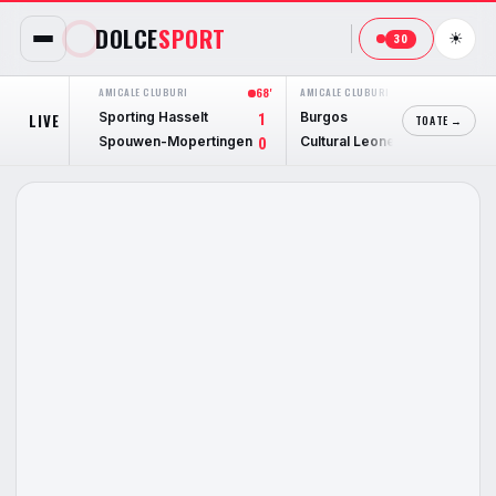
DOLCE
SPORT
☀
30
AMICALE CLUBURI
68'
AMICALE CLUBURI
15'
AMI
Sporting Hasselt
Burgos
Le
LIVE
1
0
TOATE →
Spouwen-Mopertingen
Cultural Leonesa
Te
0
0