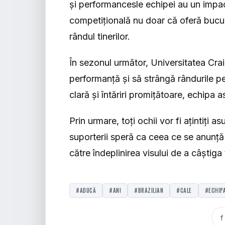
și performancesle echipei au un impact
competițională nu doar că oferă bucurie
rândul tinerilor.
În sezonul următor, Universitatea Cra
performanță și să strângă rândurile pe
clară și întăriri promițătoare, echipa a
Prin urmare, toți ochii vor fi ațintiți a
suporterii speră ca ceea ce se anunță
către îndeplinirea visului de a câștiga 
#ADUCĂ
#ANI
#BRAZILIAN
#CALE
#ECHIP
f