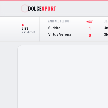
DOLCE
SPORT
AMICALE CLUBURI
LIG
68'
LIVE
Sudtirol
Un
1
2 în direct
Virtus Verona
Gl
0