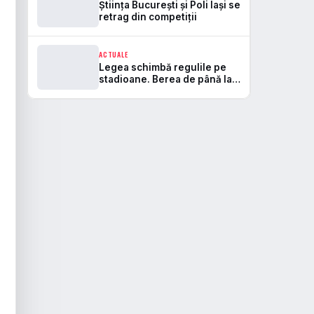
Știința București și Poli Iași se
retrag din competiții
ACTUALE
Legea schimbă regulile pe
stadioane. Berea de până la
5,5% va fi permisă, iar zonele
de safe standing devin