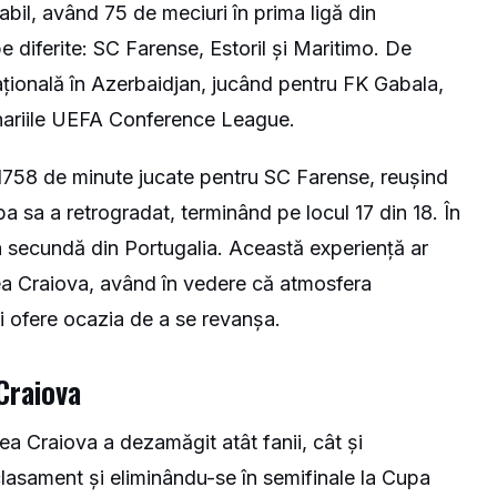
bil, având 75 de meciuri în prima ligă din
e diferite: SC Farense, Estoril și Maritimo. De
țională în Azerbaidjan, jucând pentru FK Gabala,
minariile UEFA Conference League.
t 1758 de minute jucate pentru SC Farense, reușind
 sa a retrogradat, terminând pe locul 17 din 18. În
ga secundă din Portugalia. Această experiență ar
ea Craiova, având în vedere că atmosfera
-i ofere ocazia de a se revanșa.
 Craiova
tea Craiova a dezamăgit atât fanii, cât și
lasament și eliminându-se în semifinale la Cupa