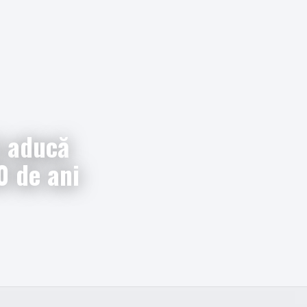
ă aducă
0 de ani