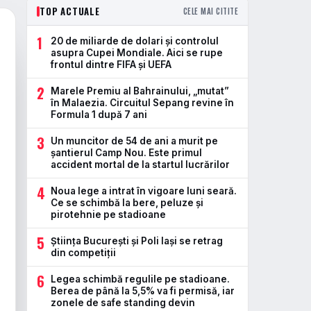
TOP ACTUALE
CELE MAI CITITE
1
20 de miliarde de dolari și controlul
asupra Cupei Mondiale. Aici se rupe
frontul dintre FIFA și UEFA
2
Marele Premiu al Bahrainului, „mutat”
în Malaezia. Circuitul Sepang revine în
Formula 1 după 7 ani
3
Un muncitor de 54 de ani a murit pe
șantierul Camp Nou. Este primul
accident mortal de la startul lucrărilor
4
Noua lege a intrat în vigoare luni seară.
Ce se schimbă la bere, peluze și
pirotehnie pe stadioane
5
Știința București și Poli Iași se retrag
din competiții
6
Legea schimbă regulile pe stadioane.
Berea de până la 5,5% va fi permisă, iar
zonele de safe standing devin