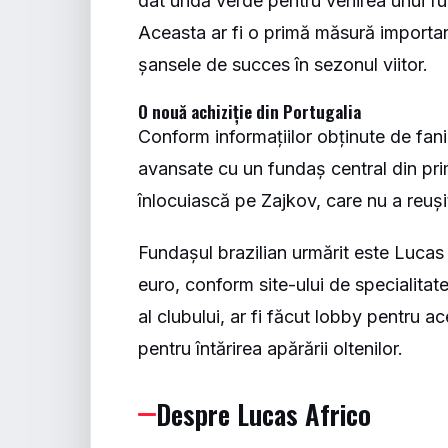
dat undă verde pentru venirea unui fun
Aceasta ar fi o primă măsură important
șansele de succes în sezonul viitor.
O nouă achiziție din Portugalia
Conform informațiilor obținute de fanii
avansate cu un fundaș central din pri
înlocuiască pe Zajkov, care nu a reușit
Fundașul brazilian urmărit este Lucas
euro, conform site-ului de specialitat
al clubului, ar fi făcut lobby pentru a
pentru întărirea apărării oltenilor.
Despre Lucas Africo