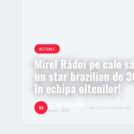
ACTUALE
Mirel Rădoi pe cale s
un star brazilian de 3
în echipa oltenilor!
RAZVAN UNGUREANU
RA
4 MIN CITIRE
0 COMENTARII
iunie 5, 2025