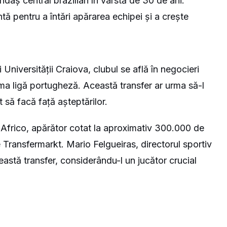
daș central brazilian în vârstă de 30 de ani.
ă pentru a întări apărarea echipei și a crește
 Universității Craiova, clubul se află în negocieri
ma ligă portugheză. Această transfer ar urma să-l
 să facă față așteptărilor.
 Africo, apărător cotat la aproximativ 300.000 de
e Transfermarkt. Mario Felgueiras, directorul sportiv
ceastă transfer, considerându-l un jucător crucial