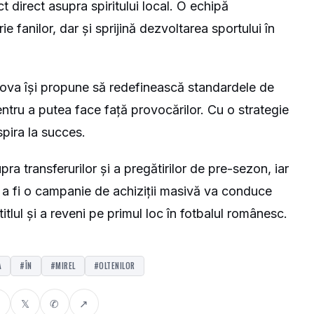
 direct asupra spiritului local. O echipă
 fanilor, dar și sprijină dezvoltarea sportului în
iova își propune să redefinească standardele de
ntru a putea face față provocărilor. Cu o strategie
spira la succes.
supra transferurilor și a pregătirilor de pre-sezon, iar
 a fi o campanie de achiziții masivă va conduce
titlul și a reveni pe primul loc în fotbalul românesc.
A
#ÎN
#MIREL
#OLTENILOR
𝕏
✆
↗