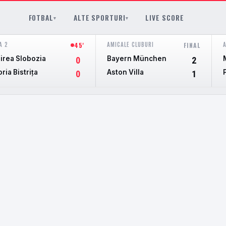
FOTBAL
ALTE SPORTURI
LIVE SCORE
▾
▾
A 2
AMICALE CLUBURI
45'
FINAL
irea Slobozia
Bayern München
0
2
oria Bistriţa
Aston Villa
0
1