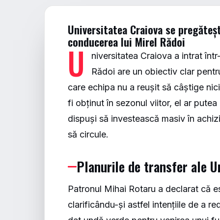
Universitatea Craiova se pregăteș
conducerea lui Mirel Rădoi
U
niversitatea Craiova a intrat înt
Rădoi are un obiectiv clar pen
care echipa nu a reușit să câștige nici
fi obținut în sezonul viitor, el ar put
dispuși să investească masiv în achiziț
să circule.
Planurile de transfer ale Un
Patronul Mihai Rotaru a declarat că e
clarificându-și astfel intențiile de a 