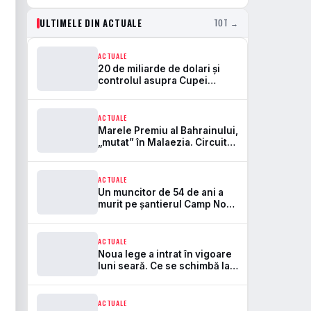
ULTIMELE DIN ACTUALE
TOT →
ACTUALE
20 de miliarde de dolari și
controlul asupra Cupei
Mondiale. Aici se rupe
frontul dintre FIFA și UEFA
ACTUALE
Marele Premiu al Bahrainului,
„mutat” în Malaezia. Circuitul
Sepang revine în Formula 1
după 7 ani
ACTUALE
Un muncitor de 54 de ani a
murit pe șantierul Camp Nou.
Este primul accident mortal
de la startul lucrărilor
ACTUALE
Noua lege a intrat în vigoare
luni seară. Ce se schimbă la
bere, peluze și pirotehnie pe
stadioane
ACTUALE