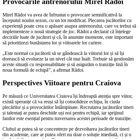
Provocările antrenorului Mirel Rădoi
Mirel Rădoi va avea de înfruntat o provocare semnificativă la
începutul noului sezon, cu un lot modificat. Plecarea jucătorilor cu
experiență poate crea o apăsare asupra antrenorului, care va trebui să
implementeze o nouă strategie de joc. Rădoi a declarat că înțelege
deciziile luate de jucători și că, în anumite momente, este important
să prioritizezi bunăstarea lor și viitoarele lor cariere.
„Este normal ca jucătorii să se gândească la viitorul lor și să își
dorească să evolueze la un nivel cât mai înalt. Trebuie să gestionăm
aceste situații cu responsabilitate și să asigurăm o tranziție lină în
noua formulă de echipă”, a afirmat Rădoi.
Perspectives Viitoare pentru Craiova
Pe măsură ce Universitatea Craiova își îndreaptă atenția spre viitor,
există speranțe că va reuși să își consolideze echipa, în ciuda
plecărilor și a provocărilor întâmpinate. Recrutarea jucătorilor tineri
și talentați ar putea deschide uși noi pentru echipă, iar sprijinul
fanilor este esențial pentru traversarea acestei perioade de tranziție.
Clubul ar putea să se concentreze pe dezvoltarea jucătorilor tineri
din academie, care ar putea oferi nu doar o soluție imediată, ci și o