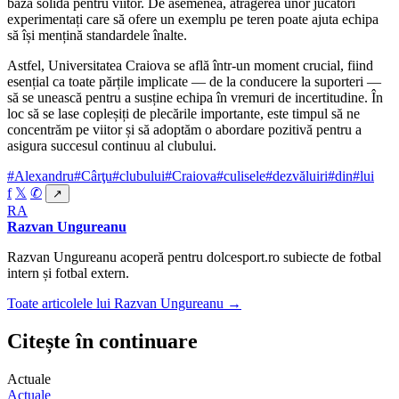
bază solidă pentru viitor. De asemenea, atragerea unor jucători
experimentați care să ofere un exemplu pe teren poate ajuta echipa
să își mențină standardele înalte.
Astfel, Universitatea Craiova se află într-un moment crucial, fiind
esențial ca toate părțile implicate — de la conducere la suporteri —
să se unească pentru a susține echipa în vremuri de incertitudine. În
loc să se lase copleșiți de plecările importante, este timpul să ne
concentrăm pe viitor și să adoptăm o abordare pozitivă pentru a
asigura succesul continuu al clubului.
#Alexandru
#Cârţu
#clubului
#Craiova
#culisele
#dezvăluiri
#din
#lui
f
𝕏
✆
↗
RA
Razvan Ungureanu
Razvan Ungureanu acoperă pentru dolcesport.ro subiecte de fotbal
intern și fotbal extern.
Toate articolele lui Razvan Ungureanu →
Citește în continuare
Actuale
Actuale