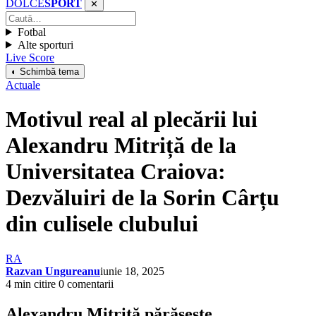
DOLCE
SPORT
✕
Fotbal
Alte sporturi
Live Score
◐ Schimbă tema
Actuale
Motivul real al plecării lui
Alexandru Mitriță de la
Universitatea Craiova:
Dezvăluiri de la Sorin Cârțu
din culisele clubului
RA
Razvan Ungureanu
iunie 18, 2025
4 min citire
0 comentarii
Alexandru Mitriță părăsește