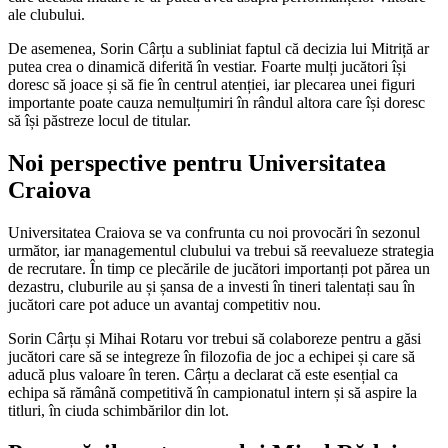
ale clubului.
De asemenea, Sorin Cârțu a subliniat faptul că decizia lui Mitriță ar
putea crea o dinamică diferită în vestiar. Foarte mulți jucători își
doresc să joace și să fie în centrul atenției, iar plecarea unei figuri
importante poate cauza nemulțumiri în rândul altora care își doresc
să își păstreze locul de titular.
Noi perspective pentru Universitatea
Craiova
Universitatea Craiova se va confrunta cu noi provocări în sezonul
următor, iar managementul clubului va trebui să reevalueze strategia
de recrutare. În timp ce plecările de jucători importanți pot părea un
dezastru, cluburile au și șansa de a investi în tineri talentați sau în
jucători care pot aduce un avantaj competitiv nou.
Sorin Cârțu și Mihai Rotaru vor trebui să colaboreze pentru a găsi
jucători care să se integreze în filozofia de joc a echipei și care să
aducă plus valoare în teren. Cârțu a declarat că este esențial ca
echipa să rămână competitivă în campionatul intern și să aspire la
titluri, în ciuda schimbărilor din lot.