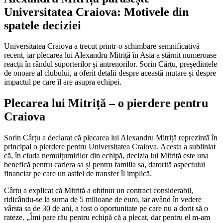
Universitatea Craiova: Motivele din
spatele deciziei
Universitatea Craiova a trecut printr-o schimbare semnificativă
recent, iar plecarea lui Alexandru Mitriță în Asia a stârnit numeroase
reacții în rândul suporterilor și antrenorilor. Sorin Cârțu, președintele
de onoare al clubului, a oferit detalii despre această mutare și despre
impactul pe care îl are asupra echipei.
Plecarea lui Mitriță – o pierdere pentru
Craiova
Sorin Cârțu a declarat că plecarea lui Alexandru Mitriță reprezintă în
principal o pierdere pentru Universitatea Craiova. Acesta a subliniat
că, în ciuda nemulțumirilor din echipă, decizia lui Mitriță este una
benefică pentru cariera sa și pentru familia sa, datorită aspectului
financiar pe care un astfel de transfer îl implică.
Cârțu a explicat că Mitriță a obținut un contract considerabil,
ridicându-se la suma de 5 milioane de euro, iar având în vedere
vârsta sa de 30 de ani, a fost o oportunitate pe care nu a dorit să o
rateze. „Îmi pare rău pentru echipă că a plecat, dar pentru el m-am