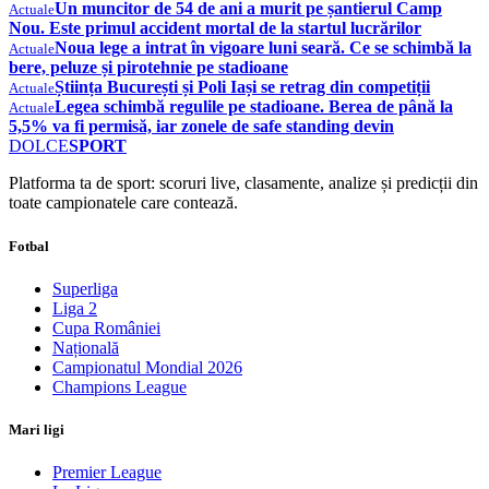
Un muncitor de 54 de ani a murit pe șantierul Camp
Actuale
Nou. Este primul accident mortal de la startul lucrărilor
Noua lege a intrat în vigoare luni seară. Ce se schimbă la
Actuale
bere, peluze și pirotehnie pe stadioane
Știința București și Poli Iași se retrag din competiții
Actuale
Legea schimbă regulile pe stadioane. Berea de până la
Actuale
5,5% va fi permisă, iar zonele de safe standing devin
DOLCE
SPORT
Platforma ta de sport: scoruri live, clasamente, analize și predicții din
toate campionatele care contează.
Fotbal
Superliga
Liga 2
Cupa României
Națională
Campionatul Mondial 2026
Champions League
Mari ligi
Premier League