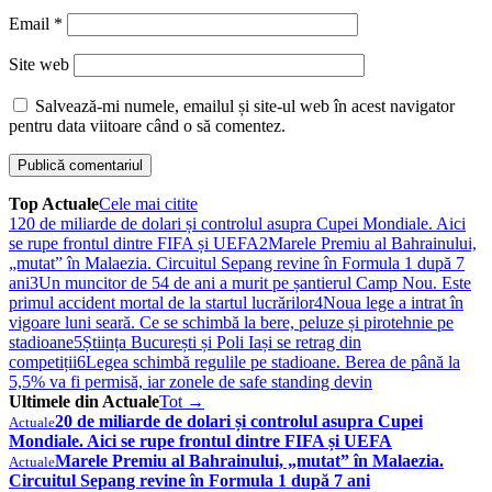
Email
*
Site web
Salvează-mi numele, emailul și site-ul web în acest navigator
pentru data viitoare când o să comentez.
Top Actuale
Cele mai citite
1
20 de miliarde de dolari și controlul asupra Cupei Mondiale. Aici
se rupe frontul dintre FIFA și UEFA
2
Marele Premiu al Bahrainului,
„mutat” în Malaezia. Circuitul Sepang revine în Formula 1 după 7
ani
3
Un muncitor de 54 de ani a murit pe șantierul Camp Nou. Este
primul accident mortal de la startul lucrărilor
4
Noua lege a intrat în
vigoare luni seară. Ce se schimbă la bere, peluze și pirotehnie pe
stadioane
5
Știința București și Poli Iași se retrag din
competiții
6
Legea schimbă regulile pe stadioane. Berea de până la
5,5% va fi permisă, iar zonele de safe standing devin
Ultimele din Actuale
Tot →
20 de miliarde de dolari și controlul asupra Cupei
Actuale
Mondiale. Aici se rupe frontul dintre FIFA și UEFA
Marele Premiu al Bahrainului, „mutat” în Malaezia.
Actuale
Circuitul Sepang revine în Formula 1 după 7 ani