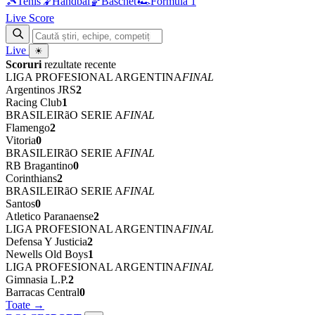
🎾
Tenis
🤾
Handbal
🏀
Baschet
🏎
Formula 1
Live Score
Live
☀
Scoruri
rezultate recente
LIGA PROFESIONAL ARGENTINA
FINAL
Argentinos JRS
2
Racing Club
1
BRASILEIRãO SERIE A
FINAL
Flamengo
2
Vitoria
0
BRASILEIRãO SERIE A
FINAL
RB Bragantino
0
Corinthians
2
BRASILEIRãO SERIE A
FINAL
Santos
0
Atletico Paranaense
2
LIGA PROFESIONAL ARGENTINA
FINAL
Defensa Y Justicia
2
Newells Old Boys
1
LIGA PROFESIONAL ARGENTINA
FINAL
Gimnasia L.P.
2
Barracas Central
0
Toate →