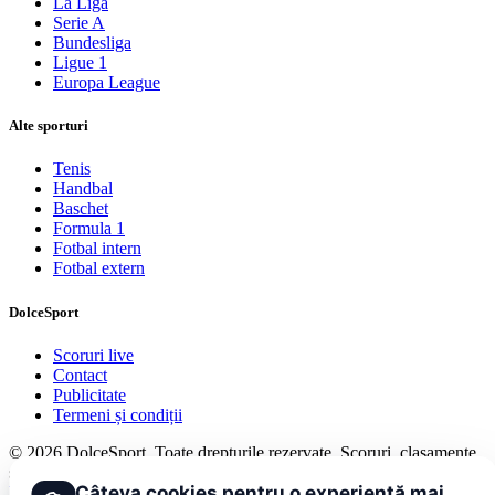
La Liga
Serie A
Bundesliga
Ligue 1
Europa League
Alte sporturi
Tenis
Handbal
Baschet
Formula 1
Fotbal intern
Fotbal extern
DolceSport
Scoruri live
Contact
Publicitate
Termeni și condiții
© 2026 DolceSport. Toate drepturile rezervate.
Scoruri, clasamente
și analize din toate competițiile
Câteva cookies pentru o experiență mai
Fotbal intern
Fotbal extern
Scoruri live