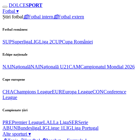
DOLCE
SPORT
Fotbal
▾
Știri fotbal
📰
Fotbal intern
📰
Fotbal extern
Fotbal românesc
SUP
Superliga
LIG
Liga 2
CUP
Cupa României
Echipe naționale
NAI
Națională
NAI
Națională U21
CAM
Campionatul Mondial 2026
Cupe europene
CHA
Champions League
EUR
Europa League
CON
Conference
League
Campionate țări
PRE
Premier League
LAL
La Liga
SER
Serie
A
BUN
Bundesliga
LIG
Ligue 1
LIG
Liga Portugal
Alte sporturi
▾