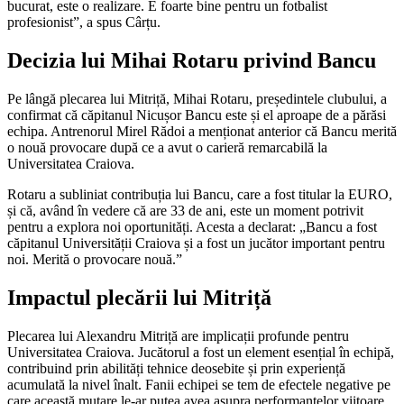
bucurat, este o realizare. E foarte bine pentru un fotbalist
profesionist”, a spus Cârțu.
Decizia lui Mihai Rotaru privind Bancu
Pe lângă plecarea lui Mitriță, Mihai Rotaru, președintele clubului, a
confirmat că căpitanul Nicușor Bancu este și el aproape de a părăsi
echipa. Antrenorul Mirel Rădoi a menționat anterior că Bancu merită
o nouă provocare după ce a avut o carieră remarcabilă la
Universitatea Craiova.
Rotaru a subliniat contribuția lui Bancu, care a fost titular la EURO,
și că, având în vedere că are 33 de ani, este un moment potrivit
pentru a explora noi oportunități. Acesta a declarat: „Bancu a fost
căpitanul Universității Craiova și a fost un jucător important pentru
noi. Merită o provocare nouă.”
Impactul plecării lui Mitriță
Plecarea lui Alexandru Mitriță are implicații profunde pentru
Universitatea Craiova. Jucătorul a fost un element esențial în echipă,
contribuind prin abilități tehnice deosebite și prin experiență
acumulată la nivel înalt. Fanii echipei se tem de efectele negative pe
care această mutare le-ar putea avea asupra performanțelor viitoare