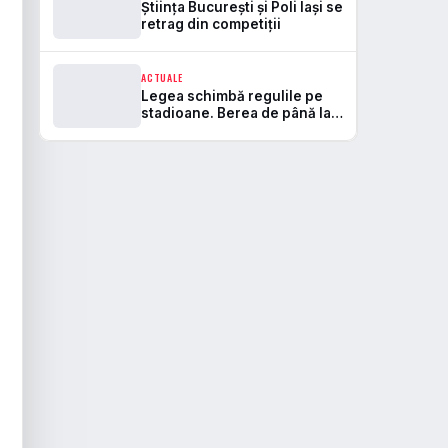
Știința București și Poli Iași se
retrag din competiții
ACTUALE
Legea schimbă regulile pe
stadioane. Berea de până la
5,5% va fi permisă, iar zonele
de safe standing devin