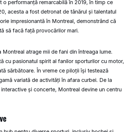
șit o performanță remarcabilă în 2019, în timp ce
, acesta a fost detronat de tânărul și talentatul
torie impresionantă în Montreal, demonstrând că
tă să facă față provocărilor mari.
la Montreal atrage mii de fani din întreaga lume.
 cu pasionatul spirit al fanilor sporturilor cu motor,
ă sărbătoare. În vreme ce piloții își testează
 gamă variată de activități în afara curbei. De la
 interactive și concerte, Montreal devine un centru
ive
 hub pentru diverse sporturi, inclusiv hochei și