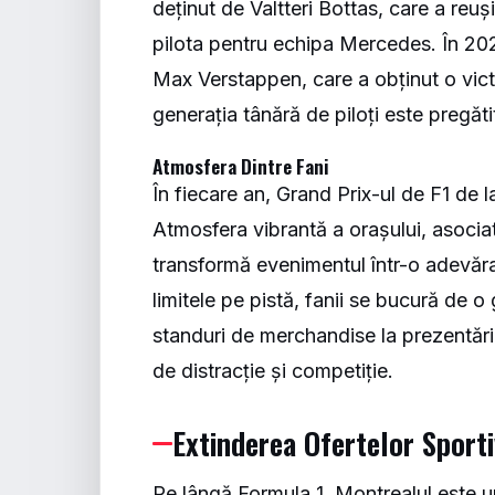
deținut de Valtteri Bottas, care a reu
pilota pentru echipa Mercedes. În 2020
Max Verstappen, care a obținut o vic
generația tânără de piloți este pregăti
Atmosfera Dintre Fani
În fiecare an, Grand Prix-ul de F1 de 
Atmosfera vibrantă a orașului, asociată
transformă evenimentul într-o adevărat
limitele pe pistă, fanii se bucură de o
standuri de merchandise la prezentări
de distracție și competiție.
Extinderea Ofertelor Sport
Pe lângă Formula 1, Montrealul este un