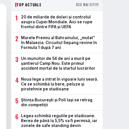
TOP ACTUALE
CELE MAI CITITE
1
20 de miliarde de dolari și controlul
asupra Cupei Mondiale. Aici se rupe
frontul dintre FIFA și UEFA
2
Marele Premiu al Bahrainului, „mutat”
în Malaezia. Circuitul Sepang revine în
Formula 1 după 7 ani
3
Un muncitor de 54 de ani a murit pe
șantierul Camp Nou. Este primul
accident mortal de la startul lucrărilor
4
Noua lege a intrat în vigoare luni seară.
Ce se schimbă la bere, peluze și
pirotehnie pe stadioane
5
Știința București și Poli Iași se retrag
din competiții
6
Legea schimbă regulile pe stadioane.
Berea de până la 5,5% va fi permisă, iar
zonele de safe standing devin