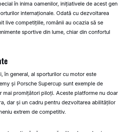
pecial în inima oamenilor, inițiativele de acest gen
porturilor internaționale. Odată cu dezvoltarea
t live competițiile, românii au ocazia să se
imente sportive din lume, chiar din confortul
nte
, în general, al sporturilor cu motor este
ademy și Porsche Supercup sunt exemple de
or mai promițători piloți. Aceste platforme nu doar
a, dar și un cadru pentru dezvoltarea abilităților
meniu extrem de competitiv.