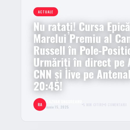
ACTUALE
Nu ratați! Cursa Epică
Marelui Premiu al Ca
Russell în Pole-Positi
Urmăriți în direct pe
CNN și live pe Antena
20:45!
RAZVAN UNGUREANU
RA
5 MIN CITIRE
0 COMENTARII
iunie 15, 2025