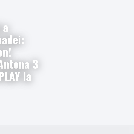
 a
nadei:
on!
 Antena 3
PLAY la