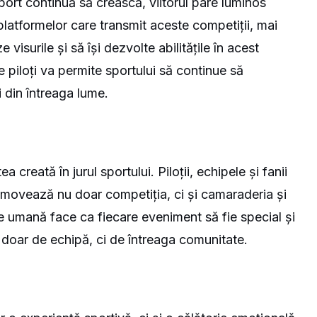
ort continuă să crească, viitorul pare luminos
l platformelor care transmit aceste competiții, mai
ze visurile și să își dezvolte abilitățile în acest
 piloți va permite sportului să continue să
i din întreaga lume.
 creată în jurul sportului. Piloții, echipele și fanii
movează nu doar competiția, ci și camaraderia și
 umană face ca fiecare eveniment să fie special și
 doar de echipă, ci de întreaga comunitate.