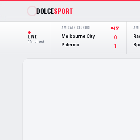
DOLCE
SPORT
AMICALE CLUBURI
AMI
45'
LIVE
Melbourne City
Ra
0
1 în direct
Palermo
Sp
1