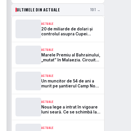
ULTIMELE DIN ACTUALE
TOT →
ACTUALE
20 de miliarde de dolari și
controlul asupra Cupei
Mondiale. Aici se rupe
frontul dintre FIFA și UEFA
ACTUALE
Marele Premiu al Bahrainului,
„mutat” în Malaezia. Circuitul
Sepang revine în Formula 1
după 7 ani
ACTUALE
Un muncitor de 54 de ani a
murit pe șantierul Camp Nou.
Este primul accident mortal
de la startul lucrărilor
ACTUALE
Noua lege a intrat în vigoare
luni seară. Ce se schimbă la
bere, peluze și pirotehnie pe
stadioane
ACTUALE