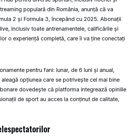
treaming populară din România, anunță că va
rmula 2 și Formula 3, începând cu 2025. Abonații
ve, inclusiv toate antrenamentele, calificările și
lor o experiență completă, care îi va ține conectați
namente pentru fani: lunar, de 6 luni și anual,
ă aleagă opțiunea care se potrivește cel mai bine
n abonare dovedește că platforma integrează opiniile
sionații de sport au acces la conținut de calitate,
elespectatorilor