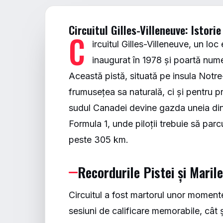
Circuitul Gilles-Villeneuve: Istori
C
ircuitul Gilles-Villeneuve, un lo
inaugurat în 1978 și poartă nume
Această pistă, situată pe insula Not
frumusețea sa naturală, ci și pentru pro
sudul Canadei devine gazda uneia din
Formula 1, unde piloții trebuie să parc
peste 305 km.
Recordurile Pistei și Maril
Circuitul a fost martorul unor moment
sesiuni de calificare memorabile, cât 