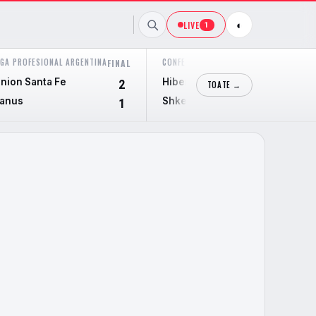
LIVE
◐
1
IGA PROFESIONAL ARGENTINA
CONFERENCE LEAGUE
FINAL
FINAL
nion Santa Fe
Hibernian
2
2
TOATE →
anus
Shkendija
1
1