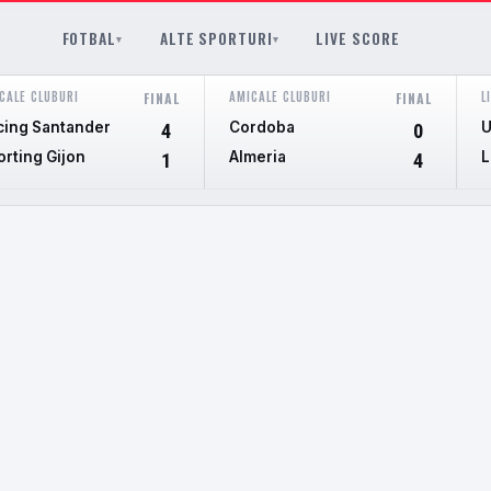
FOTBAL
ALTE SPORTURI
LIVE SCORE
▾
▾
CALE CLUBURI
AMICALE CLUBURI
L
FINAL
FINAL
cing Santander
Cordoba
U
4
0
orting Gijon
Almeria
L
1
4