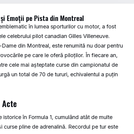
e și Emoții pe Pista din Montreal
c emblematic în lumea sporturilor cu motor, a fost
le celebrului pilot canadian Gilles Villeneuve.
re-Dame din Montreal, este renumită nu doar pentru
vocările pe care le oferă piloților. În fiecare an,
tre cele mai așteptate curse din campionatul de
urgă un total de 70 de tururi, echivalentul a puțin
e Acte
e istorice în Formula 1, cumulând atât de multe
și curse pline de adrenalină. Recordul pe tur este