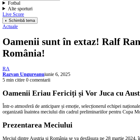
Fotbal
Alte sporturi
Live Score
◐ Schimbă tema
Actuale
Oamenii sunt în extaz! Ralf Rang
România!
RA
Razvan Ungureanu
iunie 6, 2025
5 min citire
0 comentarii
Oamenii Eriau Fericiți și Vor Juca cu Aus
Într-o atmosferă de anticipare și emoție, selecționerul echipei naționa
organizată înaintea meciului din cadrul preliminariilor pentru Cupa Mon
Prezentarea Meciului
Meciul dintre Austria și România se va desfășura pe 28 martie 2024, î