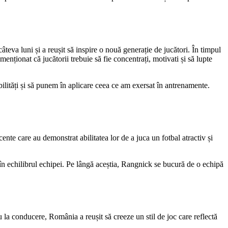
teva luni și a reușit să inspire o nouă generație de jucători. În timpul
enționat că jucătorii trebuie să fie concentrați, motivati și să lupte
bilități și să punem în aplicare ceea ce am exersat în antrenamente.
ente care au demonstrat abilitatea lor de a juca un fotbal atractiv și
 în echilibrul echipei. Pe lângă aceștia, Rangnick se bucură de o echipă
u la conducere, România a reușit să creeze un stil de joc care reflectă