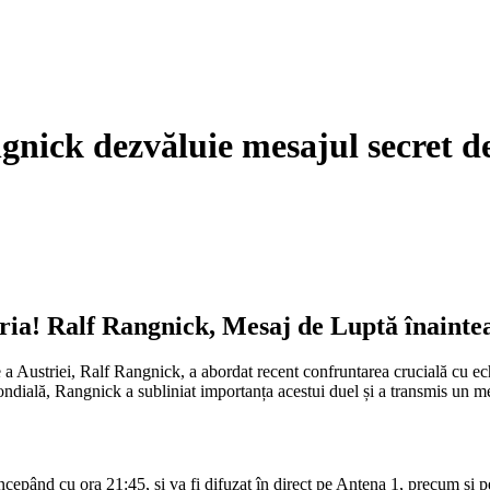
nick dezvăluie mesajul secret de
tria! Ralf Rangnick, Mesaj de Luptă înaint
le a Austriei, Ralf Rangnick, a abordat recent confruntarea crucială cu e
dială, Rangnick a subliniat importanța acestui duel și a transmis un mes
ncepând cu ora 21:45, și va fi difuzat în direct pe Antena 1, precum și 