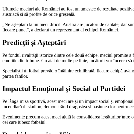
Ultimele meciuri ale României au fost un amestec de rezultate pozitiv
austriacă și să profite de orice greșeală.
„Ne așteptăm la un meci dificil. Austria are jucători de calitate, dar 
fiecare punct”, a declarat un reprezentant al echipei României.
Predicții și Așteptări
Pe fondul rivalității istorice dintre cele două echipe, meciul promite a 
emoțiile din tribune. Cu atât de multe pe linie, jucătorii vor încerca să 
Specialiștii în fotbal prevăd o întâlnire echilibrată, fiecare echipă avân
partea fanilor.
Impactul Emoțional și Social al Partidei
Pe lângă miza sportivă, acest meci are și un impact social și emoționa
incendiară în stadion, demonstrând dragostea și pasiunea lor pentru ec
Evenimente precum acest meci ajută la consolidarea legăturilor între oame
cei care iubesc fotbalul.