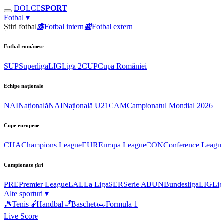
DOLCE
SPORT
Fotbal
▾
Știri fotbal
📰
Fotbal intern
📰
Fotbal extern
Fotbal românesc
SUP
Superliga
LIG
Liga 2
CUP
Cupa României
Echipe naționale
NAI
Națională
NAI
Națională U21
CAM
Campionatul Mondial 2026
Cupe europene
CHA
Champions League
EUR
Europa League
CON
Conference Leagu
Campionate țări
PRE
Premier League
LAL
La Liga
SER
Serie A
BUN
Bundesliga
LIG
Li
Alte sporturi
▾
🎾
Tenis
🤾
Handbal
🏀
Baschet
🏎
Formula 1
Live Score