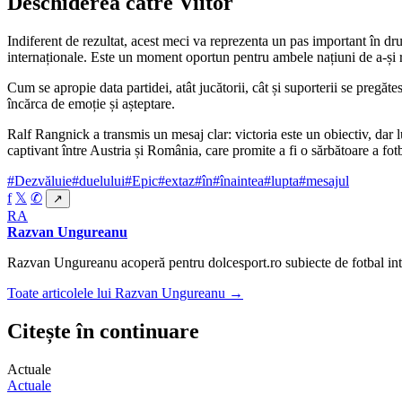
Deschiderea către Viitor
Indiferent de rezultat, acest meci va reprezenta un pas important în d
internaționale. Este un moment oportun pentru ambele națiuni de a-și re
Cum se apropie data partidei, atât jucătorii, cât și suporterii se pregă
încărca de emoție și așteptare.
Ralf Rangnick a transmis un mesaj clar: victoria este un obiectiv, dar
captivant între Austria și România, care promite a fi o sărbătoare a fotb
#Dezvăluie
#duelului
#Epic
#extaz
#în
#înaintea
#lupta
#mesajul
f
𝕏
✆
↗
RA
Razvan Ungureanu
Razvan Ungureanu acoperă pentru dolcesport.ro subiecte de fotbal inte
Toate articolele lui Razvan Ungureanu →
Citește în continuare
Actuale
Actuale