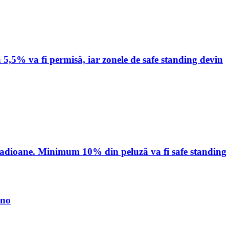
 5,5% va fi permisă, iar zonele de safe standing devin
stadioane. Minimum 10% din peluză va fi safe standing
ino