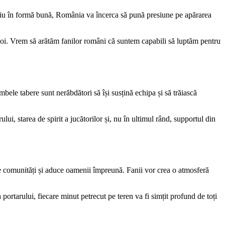
ațiu în formă bună, România va încerca să pună presiune pe apărarea
n noi. Vrem să arătăm fanilor români că suntem capabili să luptăm pentru
mbele tabere sunt nerăbdători să își susțină echipa și să trăiască
lui, starea de spirit a jucătorilor și, nu în ultimul rând, supportul din
te comunități și aduce oamenii împreună. Fanii vor crea o atmosferă
 portarului, fiecare minut petrecut pe teren va fi simțit profund de toți