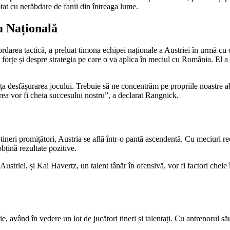
ptat cu nerăbdare de fanii din întreaga lume.
a Națională
darea tactică, a preluat timona echipei naționale a Austriei în urmă cu câ
forțe și despre strategia pe care o va aplica în meciul cu România. El a m
nța desfășurarea jocului. Trebuie să ne concentrăm pe propriile noastre a
rea vor fi cheia succesului nostru”, a declarat Rangnick.
ineri promițători, Austria se află într-o pantă ascendentă. Cu meciuri rec
bțină rezultate pozitive.
ustriei, și Kai Havertz, un talent tânăr în ofensivă, vor fi factori cheie
e, având în vedere un lot de jucători tineri și talentați. Cu antrenorul să