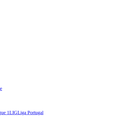
e
gue 1
LIG
Liga Portugal