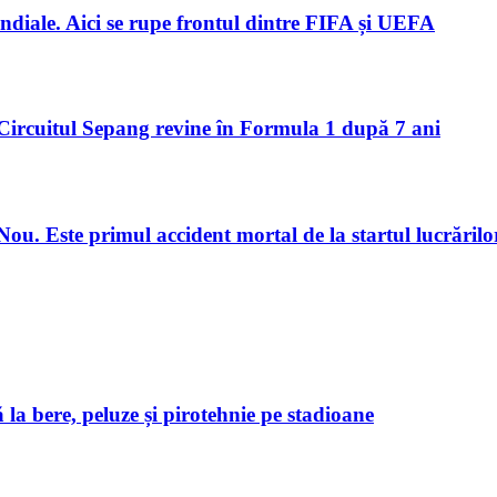
ndiale. Aici se rupe frontul dintre FIFA și UEFA
Circuitul Sepang revine în Formula 1 după 7 ani
u. Este primul accident mortal de la startul lucrărilo
 la bere, peluze și pirotehnie pe stadioane