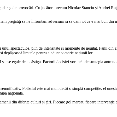
e, dar și de provocări. Cu jucători precum Nicolae Stanciu și Andrei R
suntem pregătiți să ne înfruntăm adversarii și să dăm tot ce e mai bun di
fi unul spectaculos, plin de intensitate și momente de neuitat. Fanii din a
își depășească limitele pentru a aduce victorie națiunii lor.
d șanse egale de a câștiga. Factorii decisivi vor include strategia antrenoru
l semnificativ. Fotbalul este mai mult decât o simplă competiție; el uneș
hipa națională.
nii din diferite culturi și țări. Fiecare gol marcat, fiecare intervenție a