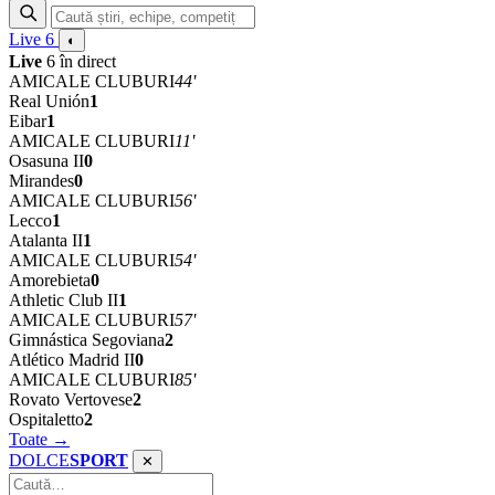
Live
6
◐
Live
6 în direct
AMICALE CLUBURI
44'
Real Unión
1
Eibar
1
AMICALE CLUBURI
11'
Osasuna II
0
Mirandes
0
AMICALE CLUBURI
56'
Lecco
1
Atalanta II
1
AMICALE CLUBURI
54'
Amorebieta
0
Athletic Club II
1
AMICALE CLUBURI
57'
Gimnástica Segoviana
2
Atlético Madrid II
0
AMICALE CLUBURI
85'
Rovato Vertovese
2
Ospitaletto
2
Toate →
DOLCE
SPORT
✕