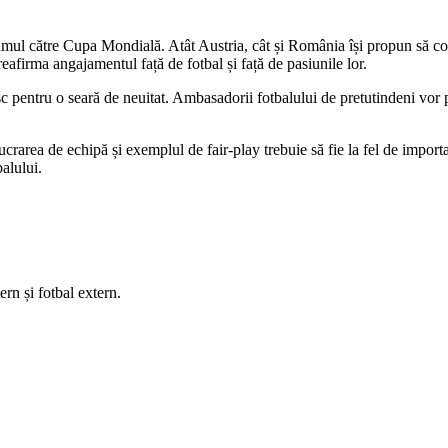
rumul către Cupa Mondială. Atât Austria, cât și România își propun să co
afirma angajamentul față de fotbal și față de pasiunile lor.
tesc pentru o seară de neuitat. Ambasadorii fotbalului de pretutindeni vor 
 lucrarea de echipă și exemplul de fair-play trebuie să fie la fel de im
alului.
rn și fotbal extern.