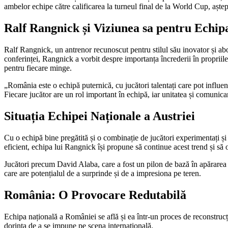
ambelor echipe către calificarea la turneul final de la World Cup, aște
Ralf Rangnick și Viziunea sa pentru Echip
Ralf Rangnick, un antrenor recunoscut pentru stilul său inovator și abor
conferinței, Rangnick a vorbit despre importanța încrederii în propriile 
pentru fiecare minge.
„România este o echipă puternică, cu jucători talentați care pot influe
Fiecare jucător are un rol important în echipă, iar unitatea și comunica
Situația Echipei Naționale a Austriei
Cu o echipă bine pregătită și o combinație de jucători experimentați și t
eficient, echipa lui Rangnick își propune să continue acest trend și să o
Jucători precum David Alaba, care a fost un pilon de bază în apărarea A
care are potențialul de a surprinde și de a impresiona pe teren.
România: O Provocare Redutabilă
Echipa națională a României se află și ea într-un proces de reconstrucți
dorința de a se impune pe scena internațională.