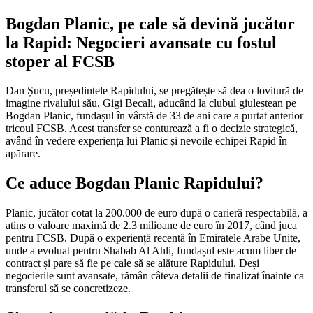
Bogdan Planic, pe cale să devină jucător
la Rapid: Negocieri avansate cu fostul
stoper al FCSB
Dan Șucu, președintele Rapidului, se pregătește să dea o lovitură de
imagine rivalului său, Gigi Becali, aducând la clubul giuleștean pe
Bogdan Planic, fundașul în vârstă de 33 de ani care a purtat anterior
tricoul FCSB. Acest transfer se conturează a fi o decizie strategică,
având în vedere experiența lui Planic și nevoile echipei Rapid în
apărare.
Ce aduce Bogdan Planic Rapidului?
Planic, jucător cotat la 200.000 de euro după o carieră respectabilă, a
atins o valoare maximă de 2.3 milioane de euro în 2017, când juca
pentru FCSB. După o experiență recentă în Emiratele Arabe Unite,
unde a evoluat pentru Shabab Al Ahli, fundașul este acum liber de
contract și pare să fie pe cale să se alăture Rapidului. Deși
negocierile sunt avansate, rămân câteva detalii de finalizat înainte ca
transferul să se concretizeze.