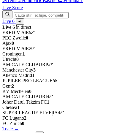
🎾
Tenis
🤾
Handbal
🏀
Baschet
🏎
Formula 1
Live Score
Live
6
☀
Live
6 în direct
EREDIVISIE
68'
PEC Zwolle
0
Ajax
0
EREDIVISIE
29'
Groningen
1
Utrecht
0
AMICALE CLUBURI
90'
Manchester City
3
Atletico Madrid
1
JUPILER PRO LEAGUE
68'
Gent
2
KV Mechelen
0
AMICALE CLUBURI
45'
Johor Darul Takzim FC
1
Chelsea
1
SUPER LEAGUE ELVEțIA
45'
FC Lugano
2
FC Zurich
0
Toate →