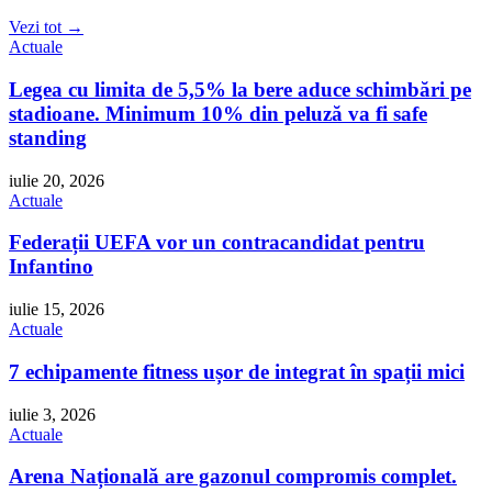
Vezi tot →
Actuale
Legea cu limita de 5,5% la bere aduce schimbări pe
stadioane. Minimum 10% din peluză va fi safe
standing
iulie 20, 2026
Actuale
Federații UEFA vor un contracandidat pentru
Infantino
iulie 15, 2026
Actuale
7 echipamente fitness ușor de integrat în spații mici
iulie 3, 2026
Actuale
Arena Națională are gazonul compromis complet.