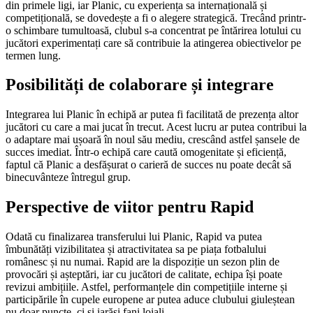
din primele ligi, iar Planic, cu experiența sa internațională și
competițională, se dovedește a fi o alegere strategică. Trecând printr-
o schimbare tumultoasă, clubul s-a concentrat pe întărirea lotului cu
jucători experimentați care să contribuie la atingerea obiectivelor pe
termen lung.
Posibilități de colaborare și integrare
Integrarea lui Planic în echipă ar putea fi facilitată de prezența altor
jucători cu care a mai jucat în trecut. Acest lucru ar putea contribui la
o adaptare mai ușoară în noul său mediu, crescând astfel șansele de
succes imediat. Într-o echipă care caută omogenitate și eficiență,
faptul că Planic a desfășurat o carieră de succes nu poate decât să
binecuvânteze întregul grup.
Perspective de viitor pentru Rapid
Odată cu finalizarea transferului lui Planic, Rapid va putea
îmbunătăți vizibilitatea și atractivitatea sa pe piața fotbalului
românesc și nu numai. Rapid are la dispoziție un sezon plin de
provocări și așteptări, iar cu jucători de calitate, echipa își poate
revizui ambițiile. Astfel, performanțele din competițiile interne și
participările în cupele europene ar putea aduce clubului giuleștean
nu doar puncte, ci și iarăși fani loiali.