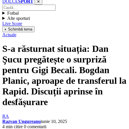
DOLCE
SPORT
✕
Fotbal
Alte sporturi
Live Score
◐ Schimbă tema
Actuale
S-a răsturnat situația: Dan
Şucu pregătește o surpriză
pentru Gigi Becali. Bogdan
Planic, aproape de transferul la
Rapid. Discuții aprinse în
desfășurare
RA
Razvan Ungureanu
iunie 10, 2025
4 min citire
0 comentarii