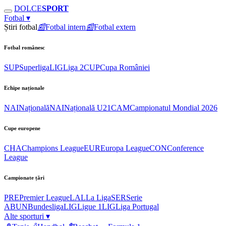
DOLCE
SPORT
Fotbal
▾
Știri fotbal
📰
Fotbal intern
📰
Fotbal extern
Fotbal românesc
SUP
Superliga
LIG
Liga 2
CUP
Cupa României
Echipe naționale
NAI
Națională
NAI
Națională U21
CAM
Campionatul Mondial 2026
Cupe europene
CHA
Champions League
EUR
Europa League
CON
Conference
League
Campionate țări
PRE
Premier League
LAL
La Liga
SER
Serie
A
BUN
Bundesliga
LIG
Ligue 1
LIG
Liga Portugal
Alte sporturi
▾