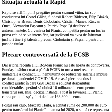
Situația actuală la Rapid
Rapid se află în plină pregătire pentru sezonul viitor, iar sub
conducerea lui Costel Gălcă, fundașii Robert Bădescu, Filip Blažek,
Christopher Braun, Denis Ciobotariu, Cristian Manea, Răzvan
Onea, Alexandru Pașcanu și Patrick Popa își desfășoară
antrenamentele. Cu venirea lui Planic, competiția pentru un loc în
prima echipă se va intensifica, iar jucătorul va avea de înfruntat
jucători tineri și talentați precum Ciobotariu și Pașcanu pentru un
post de titular.
Plecare controversată de la FCSB
Dar istoria recentă a lui Bogdan Planic nu este lipsită de controversă.
Fundașul sârbo-croat a părăsit FCSB în urma unei rezilieri
unilaterale a contractului, nemulțumit de reducerile salariale impuse
pe durata pandemiei COVID-19. Această plecare a dus la un
conflict juridic în care Gigi Becali a solicitat despăgubiri
considerabile, sperând să obțină 10 milioane de euro pentru
transferul său. Însă, decizia instanței a fost în favoarea lui Planic,
care a primit despăgubiri de doar 168.800 de euro.
Fostul său club, Maccabi Haifa, a achitat suma de 200.000 de euro
pentru transferul lui Planic în toamna lui 2020, o sumă ce reprezenta