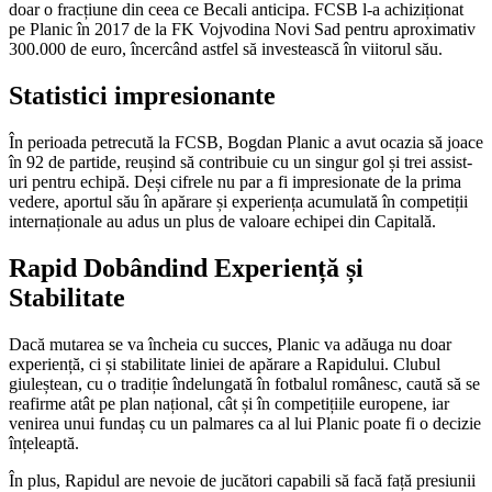
doar o fracțiune din ceea ce Becali anticipa. FCSB l-a achiziționat
pe Planic în 2017 de la FK Vojvodina Novi Sad pentru aproximativ
300.000 de euro, încercând astfel să investească în viitorul său.
Statistici impresionante
În perioada petrecută la FCSB, Bogdan Planic a avut ocazia să joace
în 92 de partide, reușind să contribuie cu un singur gol și trei assist-
uri pentru echipă. Deși cifrele nu par a fi impresionate de la prima
vedere, aportul său în apărare și experiența acumulată în competiții
internaționale au adus un plus de valoare echipei din Capitală.
Rapid Dobândind Experiență și
Stabilitate
Dacă mutarea se va încheia cu succes, Planic va adăuga nu doar
experiență, ci și stabilitate liniei de apărare a Rapidului. Clubul
giuleștean, cu o tradiție îndelungată în fotbalul românesc, caută să se
reafirme atât pe plan național, cât și în competițiile europene, iar
venirea unui fundaș cu un palmares ca al lui Planic poate fi o decizie
înțeleaptă.
În plus, Rapidul are nevoie de jucători capabili să facă față presiunii