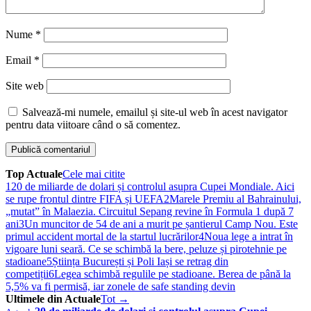
Nume
*
Email
*
Site web
Salvează-mi numele, emailul și site-ul web în acest navigator
pentru data viitoare când o să comentez.
Top Actuale
Cele mai citite
1
20 de miliarde de dolari și controlul asupra Cupei Mondiale. Aici
se rupe frontul dintre FIFA și UEFA
2
Marele Premiu al Bahrainului,
„mutat” în Malaezia. Circuitul Sepang revine în Formula 1 după 7
ani
3
Un muncitor de 54 de ani a murit pe șantierul Camp Nou. Este
primul accident mortal de la startul lucrărilor
4
Noua lege a intrat în
vigoare luni seară. Ce se schimbă la bere, peluze și pirotehnie pe
stadioane
5
Știința București și Poli Iași se retrag din
competiții
6
Legea schimbă regulile pe stadioane. Berea de până la
5,5% va fi permisă, iar zonele de safe standing devin
Ultimele din Actuale
Tot →