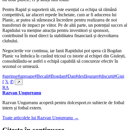
Pentru Rapid și suporterii săi, este esențial ca echipa să rămână
competitivă, iar afaceri repede încheiate, cum ar fi aducerea lui
Planic, ar putea să stârnească încredere pentru realizarea de noi
transferuri de impact pe viitor. Pe de altă parte, un potențial succes al
Rapidului va menține atracția pentru investitori și sponsori,
contribuind în mod direct la stabilitatea financiară și dezvoltarea
clubului.
Negocierile vor continua, iar fanii Rapidului pot spera că Bogdan
Planic va îmbrăca în curând tricoul cu istorie al echipei din Giulești,
consolidându-se astfel o echipă capabilă să concureze efectiv în
sezonul ce urmează.
#aprinse
#aproape
#Becali
#Bogdan
#Dan
#desfășurare
#discuții
#Gigi
f
𝕏
✆
↗
RA
Razvan Ungureanu
Razvan Ungureanu acoperă pentru dolcesport.ro subiecte de fotbal
intern și fotbal extern.
Toate articolele lui Razvan Ungureanu →