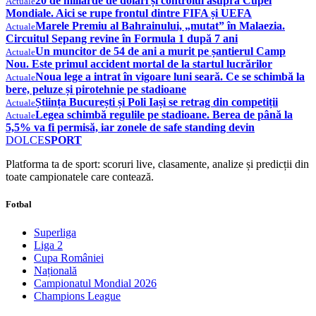
20 de miliarde de dolari și controlul asupra Cupei
Actuale
Mondiale. Aici se rupe frontul dintre FIFA și UEFA
Marele Premiu al Bahrainului, „mutat” în Malaezia.
Actuale
Circuitul Sepang revine în Formula 1 după 7 ani
Un muncitor de 54 de ani a murit pe șantierul Camp
Actuale
Nou. Este primul accident mortal de la startul lucrărilor
Noua lege a intrat în vigoare luni seară. Ce se schimbă la
Actuale
bere, peluze și pirotehnie pe stadioane
Știința București și Poli Iași se retrag din competiții
Actuale
Legea schimbă regulile pe stadioane. Berea de până la
Actuale
5,5% va fi permisă, iar zonele de safe standing devin
DOLCE
SPORT
Platforma ta de sport: scoruri live, clasamente, analize și predicții din
toate campionatele care contează.
Fotbal
Superliga
Liga 2
Cupa României
Națională
Campionatul Mondial 2026
Champions League