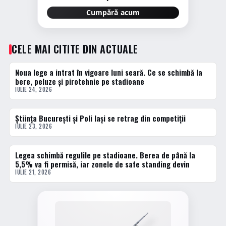
Cumpără acum
CELE MAI CITITE DIN ACTUALE
Noua lege a intrat în vigoare luni seară. Ce se schimbă la
1 · TOP
bere, peluze și pirotehnie pe stadioane
IULIE 24, 2026
Știința București și Poli Iași se retrag din competiții
2 · TOP
IULIE 23, 2026
Legea schimbă regulile pe stadioane. Berea de până la
3 · TOP
5,5% va fi permisă, iar zonele de safe standing devin
IULIE 21, 2026