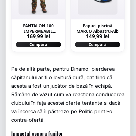
PANTALON 100
Papuci piscină
IMPERMEABIL
MARCO Albastru-Alb
169,99 lei
149,99 lei
CĂLDUROS Verde
Bărbați
Cumpără
Cumpără
Pe de altă parte, pentru Dinamo, pierderea
căpitanului ar fi o lovitură dură, dat fiind că
acesta a fost un jucător de bază în echipă.
Rămâne de văzut cum va reacționa conducerea
clubului în fața acestei oferte tentante și dacă
va încerca să îl păstreze pe Politic printr-o
contra-ofertă.
Impactul asupra fanilor