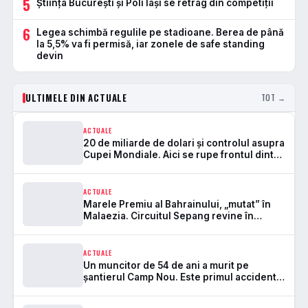
5
Știința București și Poli Iași se retrag din competiții
6
Legea schimbă regulile pe stadioane. Berea de până
la 5,5% va fi permisă, iar zonele de safe standing
devin
ULTIMELE DIN ACTUALE
TOT →
ACTUALE
20 de miliarde de dolari și controlul asupra
Cupei Mondiale. Aici se rupe frontul dintre
FIFA și UEFA
ACTUALE
Marele Premiu al Bahrainului, „mutat” în
Malaezia. Circuitul Sepang revine în
Formula 1 după 7 ani
ACTUALE
Un muncitor de 54 de ani a murit pe
șantierul Camp Nou. Este primul accident
mortal de la startul lucrărilor