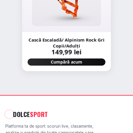
Cască Escaladă/ Alpinism Rock Gri
Copii/Adulți
149,99 lei
Cumpără acum
DOLCE
SPORT
Platforma ta de sport: scoruri live, clasamente,
analize și predicții din toate campionatele care