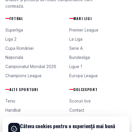
contează.
FOTBAL
MARI LIGI
Superliga
Premier League
Liga 2
La Liga
Cupa României
Serie A
Națională
Bundesliga
Campionatul Mondial 2026
Ligue 1
Champions League
Europa League
ALTE SPORTURI
DOLCESPORT
Tenis
Scoruri live
Handbal
Contact
Baschet
Publicitate
Câteva cookies pentru o experiență mai bună
Formula 1
Termeni și condiții