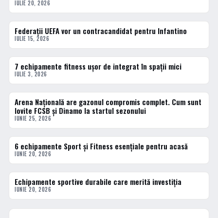
IULIE 20, 2026
Federații UEFA vor un contracandidat pentru Infantino
ACTUALE
IULIE 15, 2026
7 echipamente fitness ușor de integrat în spații mici
ACTUALE
IULIE 3, 2026
Arena Națională are gazonul compromis complet. Cum sunt
ACTUALE
lovite FCSB și Dinamo la startul sezonului
IUNIE 25, 2026
6 echipamente Sport și Fitness esențiale pentru acasă
ACTUALE
IUNIE 20, 2026
Echipamente sportive durabile care merită investiția
ACTUALE
IUNIE 20, 2026