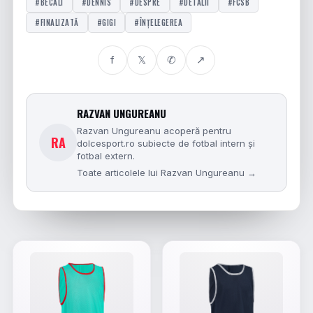
#BECALI
#DENNIS
#DESPRE
#DETALII
#FCSB
#FINALIZATĂ
#GIGI
#ÎNȚELEGEREA
f
𝕏
✆
↗
RAZVAN UNGUREANU
Razvan Ungureanu acoperă pentru
RA
dolcesport.ro subiecte de fotbal intern și
fotbal extern.
Toate articolele lui Razvan Ungureanu →