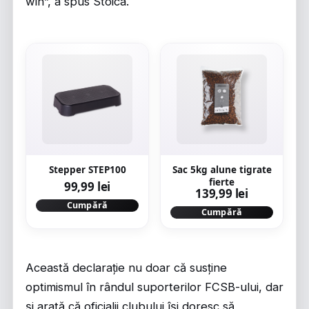
win”, a spus Stoica.
Stepper STEP100
Sac 5kg alune tigrate
fierte
99,99 lei
139,99 lei
Cumpără
Cumpără
Această declarație nu doar că susține
optimismul în rândul suporterilor FCSB-ului, dar
și arată că oficialii clubului își doresc să