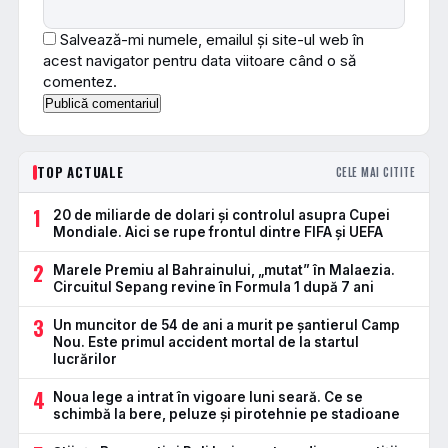
Salvează-mi numele, emailul și site-ul web în
acest navigator pentru data viitoare când o să
comentez.
TOP ACTUALE
CELE MAI CITITE
1
20 de miliarde de dolari și controlul asupra Cupei
Mondiale. Aici se rupe frontul dintre FIFA și UEFA
2
Marele Premiu al Bahrainului, „mutat” în Malaezia.
Circuitul Sepang revine în Formula 1 după 7 ani
3
Un muncitor de 54 de ani a murit pe șantierul Camp
Nou. Este primul accident mortal de la startul
lucrărilor
4
Noua lege a intrat în vigoare luni seară. Ce se
schimbă la bere, peluze și pirotehnie pe stadioane