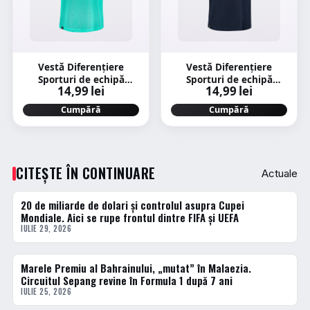
Vestă Diferențiere
Vestă Diferențiere
Sporturi de echipă
Sporturi de echipă
14,99 lei
14,99 lei
Turcoaz Copii
Albastru Copii
Cumpără
Cumpără
CITEȘTE ÎN CONTINUARE
Actuale
20 de miliarde de dolari și controlul asupra Cupei
ACTUALE
Mondiale. Aici se rupe frontul dintre FIFA și UEFA
IULIE 29, 2026
Marele Premiu al Bahrainului, „mutat” în Malaezia.
ACTUALE
Circuitul Sepang revine în Formula 1 după 7 ani
IULIE 25, 2026