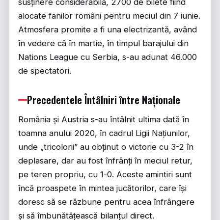
susținere considerabilă, 2700 de bilete fiind
alocate fanilor români pentru meciul din 7 iunie.
Atmosfera promite a fi una electrizantă, având
în vedere că în martie, în timpul barajului din
Nations League cu Serbia, s-au adunat 46.000
de spectatori.
Precedentele Întâlniri între Naționale
România și Austria s-au întâlnit ultima dată în
toamna anului 2020, în cadrul Ligii Națiunilor,
unde „tricolorii” au obținut o victorie cu 3-2 în
deplasare, dar au fost înfrânți în meciul retur,
pe teren propriu, cu 1-0. Aceste amintiri sunt
încă proaspete în mintea jucătorilor, care își
doresc să se răzbune pentru acea înfrângere
și să îmbunătățească bilanțul direct.