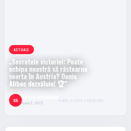
ACTUALE
„Secretele victoriei: Poate
echipa noastră să răstoarne
soarta în Austria? Denis
Alibec dezvăluie! 🏆”
RAZVAN UNGUREANU
RA
4 MIN CITIRE
0 COMENTARII
iunie 2, 2025