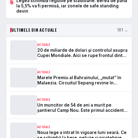
6
Legea schimbă regulile pe stadioane. Berea de până
la 5,5% va fi permisă, iar zonele de safe standing
devin
ULTIMELE DIN ACTUALE
TOT →
ACTUALE
20 de miliarde de dolari și controlul asupra
Cupei Mondiale. Aici se rupe frontul dintre
FIFA și UEFA
ACTUALE
Marele Premiu al Bahrainului, „mutat” în
Malaezia. Circuitul Sepang revine în
Formula 1 după 7 ani
ACTUALE
Un muncitor de 54 de ani a murit pe
șantierul Camp Nou. Este primul accident
mortal de la startul lucrărilor
ACTUALE
Noua lege a intrat în vigoare luni seară. Ce
se schimbă la bere, peluze și pirotehnie