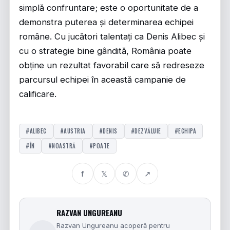
simplă confruntare; este o oportunitate de a
demonstra puterea și determinarea echipei
române. Cu jucători talentați ca Denis Alibec și
cu o strategie bine gândită, România poate
obține un rezultat favorabil care să redreseze
parcursul echipei în această campanie de
calificare.
#ALIBEC
#AUSTRIA
#DENIS
#DEZVĂLUIE
#ECHIPA
#ÎN
#NOASTRĂ
#POATE
f
𝕏
✆
↗
RAZVAN UNGUREANU
Razvan Ungureanu acoperă pentru