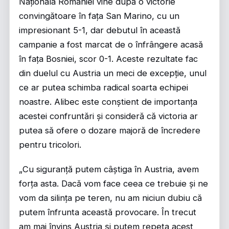
Naționala României vine după o victorie
convingătoare în fața San Marino, cu un
impresionant 5-1, dar debutul în această
campanie a fost marcat de o înfrângere acasă
în fața Bosniei, scor 0-1. Aceste rezultate fac
din duelul cu Austria un meci de excepție, unul
ce ar putea schimba radical soarta echipei
noastre. Alibec este conștient de importanța
acestei confruntări și consideră că victoria ar
putea să ofere o dozare majoră de încredere
pentru tricolori.
„Cu siguranță putem câștiga în Austria, avem
forța asta. Dacă vom face ceea ce trebuie și ne
vom da silința pe teren, nu am niciun dubiu că
putem înfrunta această provocare. În trecut
am mai învins Austria și putem repeta acest