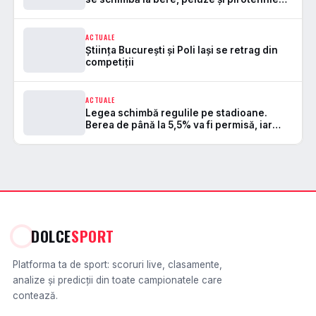
pe stadioane
ACTUALE
Știința București și Poli Iași se retrag din
competiții
ACTUALE
Legea schimbă regulile pe stadioane.
Berea de până la 5,5% va fi permisă, iar
zonele de safe standing devin
DOLCE
SPORT
Platforma ta de sport: scoruri live, clasamente,
analize și predicții din toate campionatele care
contează.