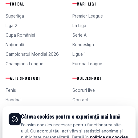
FOTBAL
MARI LIGI
Superliga
Premier League
Liga 2
La Liga
Cupa României
Serie A
Națională
Bundesliga
Campionatul Mondial 2026
Ligue 1
Champions League
Europa League
ALTE SPORTURI
DOLCESPORT
Tenis
Scoruri live
Handbal
Contact
Baschet
Publicitate
Câteva cookies pentru o experiență mai bună
Formula 1
Termeni și condiții
Folosim cookies necesare pentru funcționarea site-
Fotbal intern
ului. Cu acordul tău, activăm și statistici anonime și
publicitate personalizată. Detalii în
politica de cookies
.