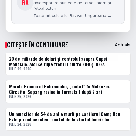
RA
dolcesport.ro subiecte de fotbal intern și
fotbal extern.
Toate articolele lui Razvan Ungureanu →
CITEȘTE ÎN CONTINUARE
Actuale
20 de miliarde de dolari și controlul asupra Cupei
ACTUALE
Mondiale. Aici se rupe frontul dintre FIFA și UEFA
IULIE 29, 2026
Marele Premiu al Bahrainului, „mutat” în Malaezia.
ACTUALE
Circuitul Sepang revine în Formula 1 după 7 ani
IULIE 25, 2026
Un muncitor de 54 de ani a murit pe șantierul Camp Nou.
ACTUALE
Este primul accident mortal de la startul lucrărilor
IULIE 24, 2026