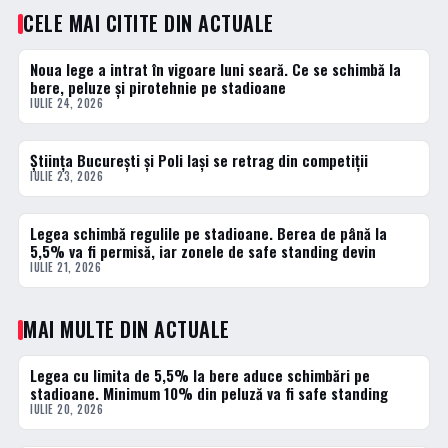
CELE MAI CITITE DIN ACTUALE
Noua lege a intrat în vigoare luni seară. Ce se schimbă la
1 · TOP
bere, peluze și pirotehnie pe stadioane
IULIE 24, 2026
Știința București și Poli Iași se retrag din competiții
2 · TOP
IULIE 23, 2026
Legea schimbă regulile pe stadioane. Berea de până la
3 · TOP
5,5% va fi permisă, iar zonele de safe standing devin
IULIE 21, 2026
MAI MULTE DIN ACTUALE
Legea cu limita de 5,5% la bere aduce schimbări pe
ACTUALE
stadioane. Minimum 10% din peluză va fi safe standing
IULIE 20, 2026