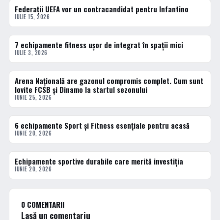
Federații UEFA vor un contracandidat pentru Infantino
ACTUALE
IULIE 15, 2026
7 echipamente fitness ușor de integrat în spații mici
ACTUALE
IULIE 3, 2026
Arena Națională are gazonul compromis complet. Cum sunt
ACTUALE
lovite FCSB și Dinamo la startul sezonului
IUNIE 25, 2026
6 echipamente Sport și Fitness esențiale pentru acasă
ACTUALE
IUNIE 20, 2026
Echipamente sportive durabile care merită investiția
ACTUALE
IUNIE 20, 2026
0 COMENTARII
Lasă un comentariu