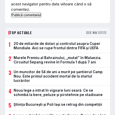
acest navigator pentru data viitoare când o să
comentez.
TOP ACTUALE
CELE MAI CITITE
1
20 de miliarde de dolari și controlul asupra Cupei
Mondiale. Aici se rupe frontul dintre FIFA și UEFA
2
Marele Premiu al Bahrainului, „mutat” în Malaezia.
Circuitul Sepang revine în Formula 1 după 7 ani
3
Un muncitor de 54 de ani a murit pe șantierul Camp
Nou. Este primul accident mortal de la startul
lucrărilor
4
Noua lege a intrat în vigoare luni seară. Ce se
schimbă la bere, peluze și pirotehnie pe stadioane
5
Știința București și Poli Iași se retrag din competiții