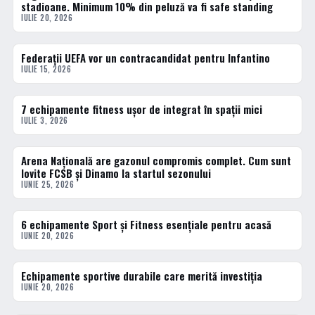
stadioane. Minimum 10% din peluză va fi safe standing
IULIE 20, 2026
Federații UEFA vor un contracandidat pentru Infantino
ACTUALE
IULIE 15, 2026
7 echipamente fitness ușor de integrat în spații mici
ACTUALE
IULIE 3, 2026
Arena Națională are gazonul compromis complet. Cum sunt
ACTUALE
lovite FCSB și Dinamo la startul sezonului
IUNIE 25, 2026
6 echipamente Sport și Fitness esențiale pentru acasă
ACTUALE
IUNIE 20, 2026
Echipamente sportive durabile care merită investiția
ACTUALE
IUNIE 20, 2026