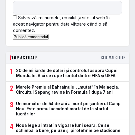
Salvează-mi numele, emailul și site-ul web în
acest navigator pentru data viitoare când o să
comentez.
TOP ACTUALE
CELE MAI CITITE
1
20 de miliarde de dolari și controlul asupra Cupei
Mondiale. Aici se rupe frontul dintre FIFA și UEFA
2
Marele Premiu al Bahrainului, „mutat” în Malaezia.
Circuitul Sepang revine în Formula 1 după 7 ani
3
Un muncitor de 54 de ani a murit pe șantierul Camp
Nou. Este primul accident mortal de la startul
lucrărilor
4
Noua lege a intrat în vigoare luni seară. Ce se
schimbă la bere, peluze și pirotehnie pe stadioane