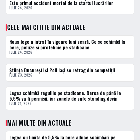
Este primul accident mortal de la startul lucrărilor
IULIE 24, 2026
CELE MAI CITITE DIN ACTUALE
Noua lege a intrat în vigoare luni seară. Ce se schimbă la
1 · TOP
bere, peluze și pirotehnie pe stadioane
IULIE 24, 2026
Știința București și Poli Iași se retrag din competiții
2 · TOP
IULIE 23, 2026
Legea schimbă regulile pe stadioane. Berea de până la
3 · TOP
5,5% va fi permisă, iar zonele de safe standing devin
IULIE 21, 2026
MAI MULTE DIN ACTUALE
Legea cu limita de 5,5% la bere aduce schimbări pe
ACTUALE