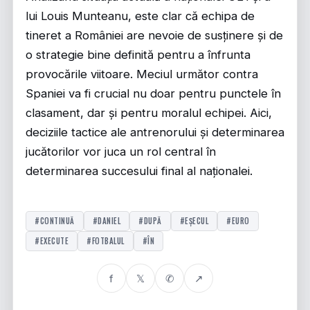
lui Louis Munteanu, este clar că echipa de
tineret a României are nevoie de susținere și de
o strategie bine definită pentru a înfrunta
provocările viitoare. Meciul următor contra
Spaniei va fi crucial nu doar pentru punctele în
clasament, dar și pentru moralul echipei. Aici,
deciziile tactice ale antrenorului și determinarea
jucătorilor vor juca un rol central în
determinarea succesului final al naționalei.
#CONTINUĂ
#DANIEL
#DUPĂ
#EȘECUL
#EURO
#EXECUTE
#FOTBALUL
#ÎN
f
𝕏
✆
↗