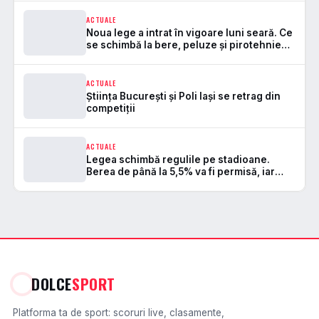
ACTUALE
Noua lege a intrat în vigoare luni seară. Ce
se schimbă la bere, peluze și pirotehnie
pe stadioane
ACTUALE
Știința București și Poli Iași se retrag din
competiții
ACTUALE
Legea schimbă regulile pe stadioane.
Berea de până la 5,5% va fi permisă, iar
zonele de safe standing devin
DOLCE
SPORT
Platforma ta de sport: scoruri live, clasamente,