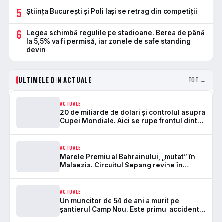
5
Știința București și Poli Iași se retrag din competiții
6
Legea schimbă regulile pe stadioane. Berea de până
la 5,5% va fi permisă, iar zonele de safe standing
devin
ULTIMELE DIN ACTUALE
TOT →
ACTUALE
20 de miliarde de dolari și controlul asupra
Cupei Mondiale. Aici se rupe frontul dintre
FIFA și UEFA
ACTUALE
Marele Premiu al Bahrainului, „mutat” în
Malaezia. Circuitul Sepang revine în
Formula 1 după 7 ani
ACTUALE
Un muncitor de 54 de ani a murit pe
șantierul Camp Nou. Este primul accident
mortal de la startul lucrărilor