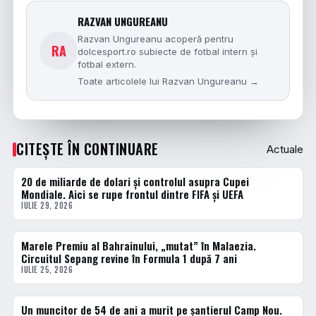
RAZVAN UNGUREANU
Razvan Ungureanu acoperă pentru
RA
dolcesport.ro subiecte de fotbal intern și
fotbal extern.
Toate articolele lui Razvan Ungureanu →
CITEȘTE ÎN CONTINUARE
Actuale
20 de miliarde de dolari și controlul asupra Cupei
ACTUALE
Mondiale. Aici se rupe frontul dintre FIFA și UEFA
IULIE 29, 2026
Marele Premiu al Bahrainului, „mutat” în Malaezia.
ACTUALE
Circuitul Sepang revine în Formula 1 după 7 ani
IULIE 25, 2026
Un muncitor de 54 de ani a murit pe șantierul Camp Nou.
ACTUALE