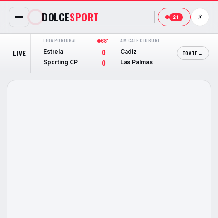
DOLCE
SPORT
☀
21
LIGA PORTUGAL
68'
AMICALE CLUBURI
27'
AMICALE 
Estrela
Cadiz
Genoa
LIVE
0
1
TOATE →
Sporting CP
Las Palmas
Deport
0
1