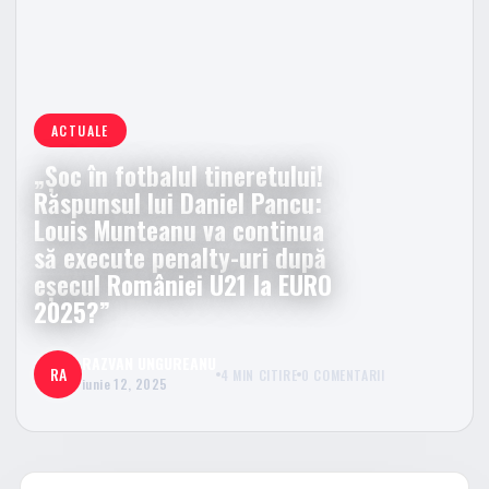
ACTUALE
„Șoc în fotbalul tineretului!
Răspunsul lui Daniel Pancu:
Louis Munteanu va continua
să execute penalty-uri după
eșecul României U21 la EURO
2025?”
RAZVAN UNGUREANU
RA
4 MIN CITIRE
0 COMENTARII
iunie 12, 2025