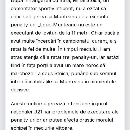
După înfrângerea cu Italia, Mihai Stoica, un
comentator sportiv influent, nu a ezitat să
critice alegerea lui Munteanu de a executa
penalty-uri. „Louis Munteanu nu este un
executant de lovituri de la 11 metri. Chiar dacă a
avut multe încercări în campionatul curent, a și
ratat la fel de multe. În timpul meciului, i-am
atras atenția că a ratat trei penalty-uri, iar astăzi
fiind în fața porții a avut un mare noroc să
marcheze,” a spus Stoica, punând sub semnul
întrebării abilitățile lui Munteanu în momentele
decisive.
Aceste critici sugerează o tensiune în jurul
naționalei U21, iar problemele de executare ale
penalty-urilor ar putea afecta drastic moralul
echipei în meciurile viitoare.