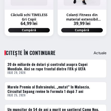
Căciulă schi TIMELESS
Colanţi Fitness din
Gri Copii
material extensibil
64,99 lei
39,99 lei
Negru Damă
Cumpără
Cumpără
CITEȘTE ÎN CONTINUARE
Actuale
20 de miliarde de dolari și controlul asupra Cupei
ACTUALE
Mondiale. Aici se rupe frontul dintre FIFA și UEFA
IULIE 29, 2026
Marele Premiu al Bahrainului, „mutat” în Malaezia.
ACTUALE
Circuitul Sepang revine în Formula 1 după 7 ani
IULIE 25, 2026
Un muncitor de 54 de ani a murit pe șantierul Camp Nou.
ACTUALE