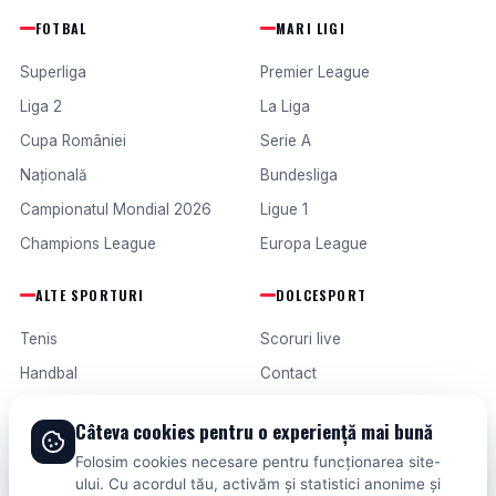
FOTBAL
MARI LIGI
Superliga
Premier League
Liga 2
La Liga
Cupa României
Serie A
Națională
Bundesliga
Campionatul Mondial 2026
Ligue 1
Champions League
Europa League
ALTE SPORTURI
DOLCESPORT
Tenis
Scoruri live
Handbal
Contact
Baschet
Publicitate
Câteva cookies pentru o experiență mai bună
Formula 1
Termeni și condiții
Folosim cookies necesare pentru funcționarea site-
Fotbal intern
ului. Cu acordul tău, activăm și statistici anonime și