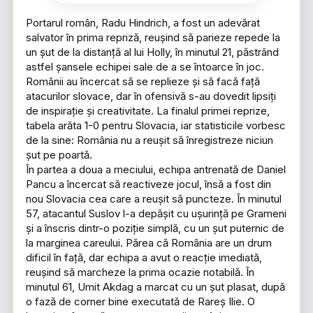
Portarul român, Radu Hindrich, a fost un adevărat
salvator în prima repriză, reușind să parieze repede la
un șut de la distanță al lui Holly, în minutul 21, păstrând
astfel șansele echipei sale de a se întoarce în joc.
Românii au încercat să se replieze și să facă față
atacurilor slovace, dar în ofensivă s-au dovedit lipsiți
de inspirație și creativitate. La finalul primei reprize,
tabela arăta 1-0 pentru Slovacia, iar statisticile vorbesc
de la sine: România nu a reușit să înregistreze niciun
șut pe poartă.
În partea a doua a meciului, echipa antrenată de Daniel
Pancu a încercat să reactiveze jocul, însă a fost din
nou Slovacia cea care a reușit să puncteze. În minutul
57, atacantul Suslov l-a depășit cu ușurință pe Grameni
și a înscris dintr-o poziție simplă, cu un șut puternic de
la marginea careului. Părea că România are un drum
dificil în față, dar echipa a avut o reacție imediată,
reușind să marcheze la prima ocazie notabilă. În
minutul 61, Umit Akdag a marcat cu un șut plasat, după
o fază de corner bine executată de Rareș Ilie. O