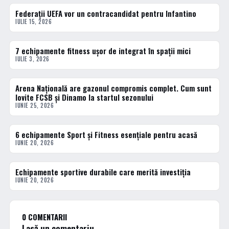
Federații UEFA vor un contracandidat pentru Infantino
ACTUALE
IULIE 15, 2026
7 echipamente fitness ușor de integrat în spații mici
ACTUALE
IULIE 3, 2026
Arena Națională are gazonul compromis complet. Cum sunt
ACTUALE
lovite FCSB și Dinamo la startul sezonului
IUNIE 25, 2026
6 echipamente Sport și Fitness esențiale pentru acasă
ACTUALE
IUNIE 20, 2026
Echipamente sportive durabile care merită investiția
ACTUALE
IUNIE 20, 2026
0 COMENTARII
Lasă un comentariu