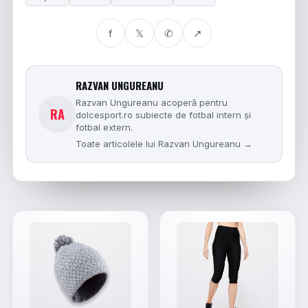
f
𝕏
✆
↗
RAZVAN UNGUREANU
Razvan Ungureanu acoperă pentru
RA
dolcesport.ro subiecte de fotbal intern și
fotbal extern.
Toate articolele lui Razvan Ungureanu →