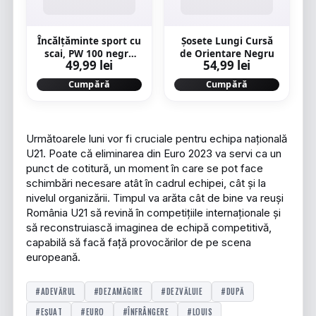
Încălțăminte sport cu
Șosete Lungi Cursă
scai, PW 100 negru
de Orientare Negru
49,99 lei
54,99 lei
Copii
Cumpără
Cumpără
Următoarele luni vor fi cruciale pentru echipa națională
U21. Poate că eliminarea din Euro 2023 va servi ca un
punct de cotitură, un moment în care se pot face
schimbări necesare atât în cadrul echipei, cât și la
nivelul organizării. Timpul va arăta cât de bine va reuși
România U21 să revină în competițiile internaționale și
să reconstruiască imaginea de echipă competitivă,
capabilă să facă față provocărilor de pe scena
europeană.
#ADEVĂRUL
#DEZAMĂGIRE
#DEZVĂLUIE
#DUPĂ
#EȘUAT
#EURO
#ÎNFRÂNGERE
#LOUIS