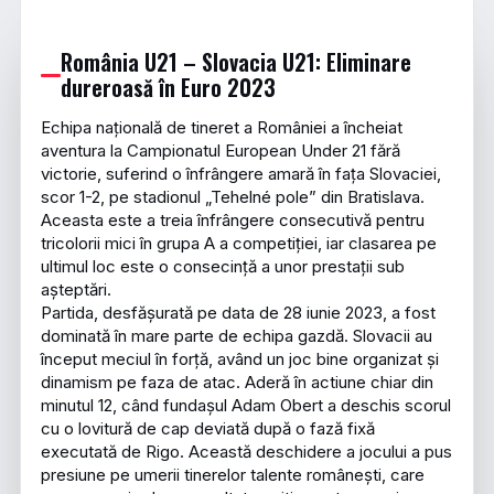
România U21 – Slovacia U21: Eliminare
dureroasă în Euro 2023
Echipa națională de tineret a României a încheiat
aventura la Campionatul European Under 21 fără
victorie, suferind o înfrângere amară în fața Slovaciei,
scor 1-2, pe stadionul „Tehelné pole” din Bratislava.
Aceasta este a treia înfrângere consecutivă pentru
tricolorii mici în grupa A a competiției, iar clasarea pe
ultimul loc este o consecință a unor prestații sub
așteptări.
Partida, desfășurată pe data de 28 iunie 2023, a fost
dominată în mare parte de echipa gazdă. Slovacii au
început meciul în forță, având un joc bine organizat și
dinamism pe faza de atac. Aderă în actiune chiar din
minutul 12, când fundașul Adam Obert a deschis scorul
cu o lovitură de cap deviată după o fază fixă
executată de Rigo. Această deschidere a jocului a pus
presiune pe umerii tinerelor talente românești, care