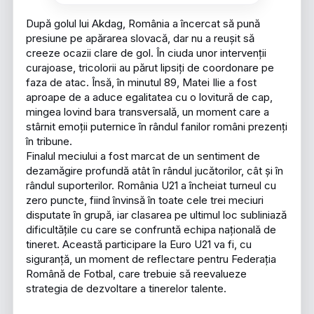
După golul lui Akdag, România a încercat să pună
presiune pe apărarea slovacă, dar nu a reușit să
creeze ocazii clare de gol. În ciuda unor intervenții
curajoase, tricolorii au părut lipsiți de coordonare pe
faza de atac. Însă, în minutul 89, Matei Ilie a fost
aproape de a aduce egalitatea cu o lovitură de cap,
mingea lovind bara transversală, un moment care a
stârnit emoții puternice în rândul fanilor români prezenți
în tribune.
Finalul meciului a fost marcat de un sentiment de
dezamăgire profundă atât în rândul jucătorilor, cât și în
rândul suporterilor. România U21 a încheiat turneul cu
zero puncte, fiind învinsă în toate cele trei meciuri
disputate în grupă, iar clasarea pe ultimul loc subliniază
dificultățile cu care se confruntă echipa națională de
tineret. Această participare la Euro U21 va fi, cu
siguranță, un moment de reflectare pentru Federația
Română de Fotbal, care trebuie să reevalueze
strategia de dezvoltare a tinerelor talente.