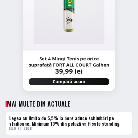
Set 4 Mingi Tenis pe orice
suprafață FORT ALL COURT Galben
39,99 lei
Cumpără acum
MAI MULTE DIN ACTUALE
Legea cu limita de 5,5% la bere aduce schimbări pe
ACTUALE
stadioane. Minimum 10% din peluză va fi safe standing
IULIE 20, 2026