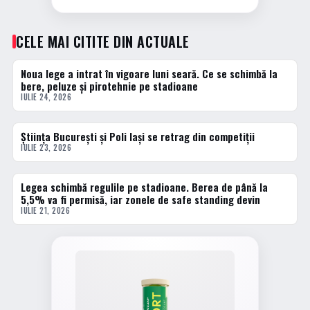
CELE MAI CITITE DIN ACTUALE
Noua lege a intrat în vigoare luni seară. Ce se schimbă la
1 · TOP
bere, peluze și pirotehnie pe stadioane
IULIE 24, 2026
Știința București și Poli Iași se retrag din competiții
2 · TOP
IULIE 23, 2026
Legea schimbă regulile pe stadioane. Berea de până la
3 · TOP
5,5% va fi permisă, iar zonele de safe standing devin
IULIE 21, 2026