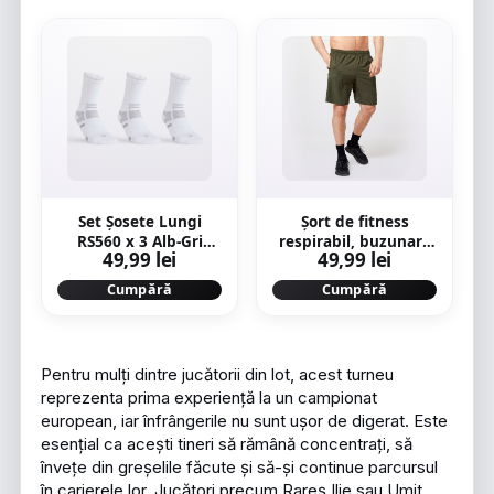
Set Şosete Lungi
Șort de fitness
RS560 x 3 Alb-Gri
respirabil, buzunare
49,99 lei
49,99 lei
Adulţi
cu fermoar, kaki,
bărbați
Cumpără
Cumpără
Pentru mulți dintre jucătorii din lot, acest turneu
reprezenta prima experiență la un campionat
european, iar înfrângerile nu sunt ușor de digerat. Este
esențial ca acești tineri să rămână concentrați, să
învețe din greșelile făcute și să-și continue parcursul
în carierele lor. Jucători precum Rareș Ilie sau Umit