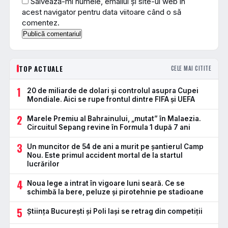
Salvează-mi numele, emailul și site-ul web în
acest navigator pentru data viitoare când o să
comentez.
TOP ACTUALE
CELE MAI CITITE
1
20 de miliarde de dolari și controlul asupra Cupei
Mondiale. Aici se rupe frontul dintre FIFA și UEFA
2
Marele Premiu al Bahrainului, „mutat” în Malaezia.
Circuitul Sepang revine în Formula 1 după 7 ani
3
Un muncitor de 54 de ani a murit pe șantierul Camp
Nou. Este primul accident mortal de la startul
lucrărilor
4
Noua lege a intrat în vigoare luni seară. Ce se
schimbă la bere, peluze și pirotehnie pe stadioane
5
Știința București și Poli Iași se retrag din competiții