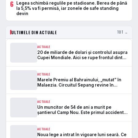
6
Legea schimbă regulile pe stadioane. Berea de până
la 5,5% va fi permisă, iar zonele de safe standing
devin
ULTIMELE DIN ACTUALE
TOT →
ACTUALE
20 de miliarde de dolari și controlul asupra
Cupei Mondiale. Aici se rupe frontul dintre
FIFA și UEFA
ACTUALE
Marele Premiu al Bahrainului, „mutat” în
Malaezia. Circuitul Sepang revine în
Formula 1 după 7 ani
ACTUALE
Un muncitor de 54 de ani a murit pe
șantierul Camp Nou. Este primul accident
mortal de la startul lucrărilor
ACTUALE
Noua lege a intrat în vigoare luni seară. Ce