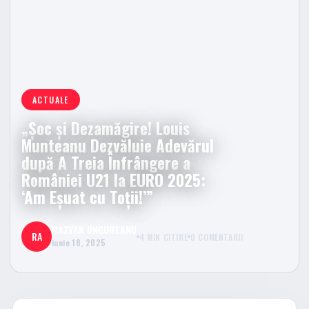
ACTUALE
„Șoc și Dezamăgire! Louis
Munteanu Dezvăluie Adevărul
după A Treia Înfrângere a
României U21 la EURO 2025:
‘Am Eșuat cu Toții!’”
RAZVAN UNGUREANU
RA
4 MIN CITIRE
0 COMENTARII
iunie 18, 2025