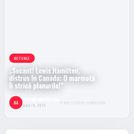
ACTUALE
„Șocant! Lewis Hamilton,
distrus în Canada: O marmotă
îi strică planurile!”
RAZVAN UNGUREANU
RA
5 MIN CITIRE
0 COMENTARII
iunie 16, 2025