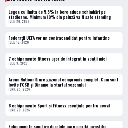
Legea cu limita de 5,5% la bere aduce schimbări pe
ACTUALE
stadioane. Minimum 10% din peluză va fi safe standing
IULIE 20, 2026
Federații UEFA vor un contracandidat pentru Infantino
ACTUALE
IULIE 15, 2026
7 echipamente fitness ușor de integrat în spații mici
ACTUALE
IULIE 3, 2026
Arena Națională are gazonul compromis complet. Cum sunt
ACTUALE
lovite FCSB și Dinamo la startul sezonului
IUNIE 25, 2026
6 echipamente Sport și Fitness esențiale pentru acasă
ACTUALE
IUNIE 20, 2026
Echipamente sportive durabile care merită investiția
ACTUALE