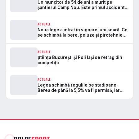
Un muncitor de 54 de ani a murit pe
șantierul Camp Nou. Este primul accident
mortal de la startul lucrărilor
ACTUALE
Noua lege a intrat în vigoare luni seară. Ce
se schimbă la bere, peluze și pirotehnie
pe stadioane
ACTUALE
Știința București și Poli Iași se retrag din
competiții
ACTUALE
Legea schimbă regulile pe stadioane.
Berea de până la 5,5% va fi permisă, iar
zonele de safe standing devin