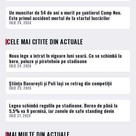
Un muncitor de 54 de ani a murit pe șantierul Camp Nou.
ACTUALE
Este primul accident mortal de la startul lucrărilor
IULIE 24, 2026
CELE MAI CITITE DIN ACTUALE
Noua lege a intrat în vigoare luni seară. Ce se schimbă la
1 · TOP
bere, peluze și pirotehnie pe stadioane
IULIE 24, 2026
Știința București și Poli Iași se retrag din competiții
2 · TOP
IULIE 23, 2026
Legea schimbă regulile pe stadioane. Berea de până la
3 · TOP
5,5% va fi permisă, iar zonele de safe standing devin
IULIE 21, 2026
MAI MULTE DIN ACTUALE