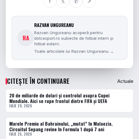
f
𝕏
✆
↗
RAZVAN UNGUREANU
Razvan Ungureanu acoperă pentru
RA
dolcesport.ro subiecte de fotbal intern și
fotbal extern.
Toate articolele lui Razvan Ungureanu →
CITEȘTE ÎN CONTINUARE
Actuale
20 de miliarde de dolari și controlul asupra Cupei
ACTUALE
Mondiale. Aici se rupe frontul dintre FIFA și UEFA
IULIE 29, 2026
Marele Premiu al Bahrainului, „mutat” în Malaezia.
ACTUALE
Circuitul Sepang revine în Formula 1 după 7 ani
IULIE 25, 2026