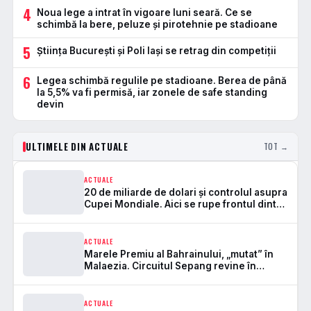
4
Noua lege a intrat în vigoare luni seară. Ce se
schimbă la bere, peluze și pirotehnie pe stadioane
5
Știința București și Poli Iași se retrag din competiții
6
Legea schimbă regulile pe stadioane. Berea de până
la 5,5% va fi permisă, iar zonele de safe standing
devin
ULTIMELE DIN ACTUALE
TOT →
ACTUALE
20 de miliarde de dolari și controlul asupra
Cupei Mondiale. Aici se rupe frontul dintre
FIFA și UEFA
ACTUALE
Marele Premiu al Bahrainului, „mutat” în
Malaezia. Circuitul Sepang revine în
Formula 1 după 7 ani
ACTUALE