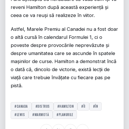
reveni Hamilton după această experiență și
ceea ce va reuși să realizeze în viitor.
Astfel, Marele Premiu al Canadei nu a fost doar
o altă cursă în calendarul Formulei 1, ci o
poveste despre provocările neprevăzute și
despre umanitatea care se ascunde în spatele
mașinilor de curse. Hamilton a demonstrat încă
o dată că, dincolo de victorie, există lecții de
viață care trebuie învățate cu fiecare pas pe
pistă.
#CANADA
#DISTRUS
#HAMILTON
#ÎI
#ÎN
#LEWIS
#MARMOTĂ
#PLANURILE