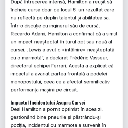
După întrecerea intensă, Hamilton a reușit să
încheie cursa doar pe locul 6, un rezultat care
nu reflectă pe deplin talentul și abilitatea sa.
Într-o discuție cu inginerul său de cursă,
Riccardo Adami, Hamilton a confirmat că a simțit
un impact neașteptat în turul opt sau nouă al
cursei. „Lewis a avut o «întâlnire» neașteptată
cu o marmotă”, a declarat Frédéric Vasseur,
directorul echipei Ferrari. Acesta a explicat că
impactul a avariat partea frontală a podelei
monopostului, ceea ce a afectat semnificativ
performanța mașinii pe circuit.
Impactul Incidentului Asupra Cursei
Deși Hamilton a pornit optimist în acea zi,
gestionând bine pneurile și păstrându-și
poziția, incidentul cu marmota a survenit în