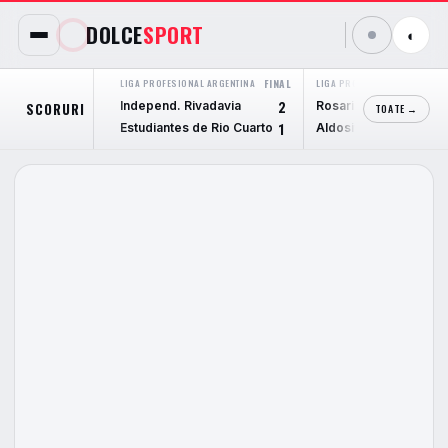
DOLCE
SPORT
◐
LIGA PROFESIONAL ARGENTINA
FINAL
LIGA PROFESIONAL ARGENTIN
Independ. Rivadavia
Rosario Central
SCORURI
2
TOATE →
Estudiantes de Rio Cuarto
Aldosivi
1