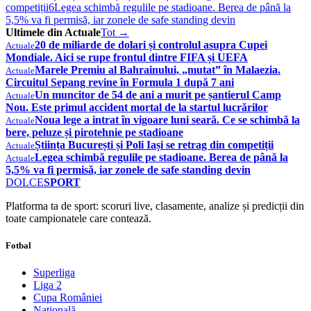
competiții
6
Legea schimbă regulile pe stadioane. Berea de până la
5,5% va fi permisă, iar zonele de safe standing devin
Ultimele din Actuale
Tot →
20 de miliarde de dolari și controlul asupra Cupei
Actuale
Mondiale. Aici se rupe frontul dintre FIFA și UEFA
Marele Premiu al Bahrainului, „mutat” în Malaezia.
Actuale
Circuitul Sepang revine în Formula 1 după 7 ani
Un muncitor de 54 de ani a murit pe șantierul Camp
Actuale
Nou. Este primul accident mortal de la startul lucrărilor
Noua lege a intrat în vigoare luni seară. Ce se schimbă la
Actuale
bere, peluze și pirotehnie pe stadioane
Știința București și Poli Iași se retrag din competiții
Actuale
Legea schimbă regulile pe stadioane. Berea de până la
Actuale
5,5% va fi permisă, iar zonele de safe standing devin
DOLCE
SPORT
Platforma ta de sport: scoruri live, clasamente, analize și predicții din
toate campionatele care contează.
Fotbal
Superliga
Liga 2
Cupa României
Națională