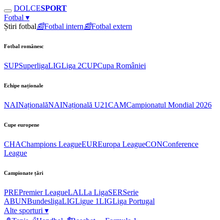
DOLCE
SPORT
Fotbal
▾
Știri fotbal
📰
Fotbal intern
📰
Fotbal extern
Fotbal românesc
SUP
Superliga
LIG
Liga 2
CUP
Cupa României
Echipe naționale
NAI
Națională
NAI
Națională U21
CAM
Campionatul Mondial 2026
Cupe europene
CHA
Champions League
EUR
Europa League
CON
Conference
League
Campionate țări
PRE
Premier League
LAL
La Liga
SER
Serie
A
BUN
Bundesliga
LIG
Ligue 1
LIG
Liga Portugal
Alte sporturi
▾