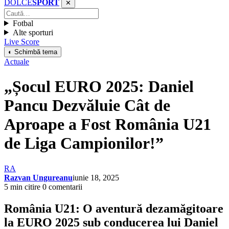
DOLCE
SPORT
✕
Fotbal
Alte sporturi
Live Score
◐ Schimbă tema
Actuale
„Șocul EURO 2025: Daniel
Pancu Dezvăluie Cât de
Aproape a Fost România U21
de Liga Campionilor!”
RA
Razvan Ungureanu
iunie 18, 2025
5 min citire
0 comentarii
România U21: O aventură dezamăgitoare
la EURO 2025 sub conducerea lui Daniel