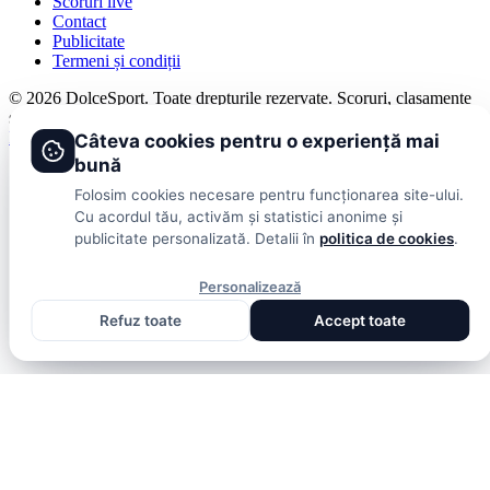
Scoruri live
Contact
Publicitate
Termeni și condiții
© 2026 DolceSport. Toate drepturile rezervate.
Scoruri, clasamente
și analize din toate competițiile
Fotbal intern
Fotbal extern
Scoruri live
Câteva cookies pentru o experiență mai
bună
Folosim cookies necesare pentru funcționarea site-ului.
Cu acordul tău, activăm și statistici anonime și
publicitate personalizată. Detalii în
politica de cookies
.
Personalizează
Refuz toate
Accept toate