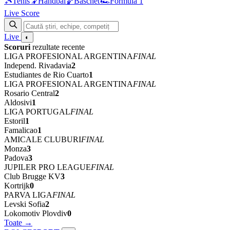
🎾
Tenis
🤾
Handbal
🏀
Baschet
🏎
Formula 1
Live Score
Live
◐
Scoruri
rezultate recente
LIGA PROFESIONAL ARGENTINA
FINAL
Independ. Rivadavia
2
Estudiantes de Rio Cuarto
1
LIGA PROFESIONAL ARGENTINA
FINAL
Rosario Central
2
Aldosivi
1
LIGA PORTUGAL
FINAL
Estoril
1
Famalicao
1
AMICALE CLUBURI
FINAL
Monza
3
Padova
3
JUPILER PRO LEAGUE
FINAL
Club Brugge KV
3
Kortrijk
0
PARVA LIGA
FINAL
Levski Sofia
2
Lokomotiv Plovdiv
0
Toate →