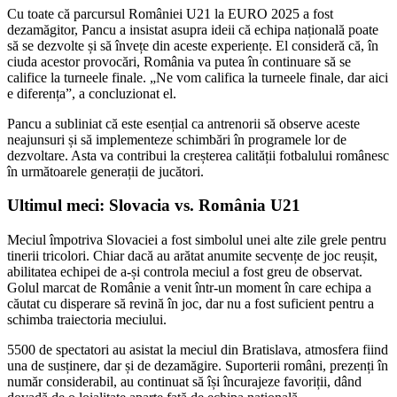
Cu toate că parcursul României U21 la EURO 2025 a fost
dezamăgitor, Pancu a insistat asupra ideii că echipa națională poate
să se dezvolte și să învețe din aceste experiențe. El consideră că, în
ciuda acestor provocări, România va putea în continuare să se
califice la turneele finale. „Ne vom califica la turneele finale, dar aici
e diferența”, a concluzionat el.
Pancu a subliniat că este esențial ca antrenorii să observe aceste
neajunsuri și să implementeze schimbări în programele lor de
dezvoltare. Asta va contribui la creșterea calității fotbalului românesc
în următoarele generații de jucători.
Ultimul meci: Slovacia vs. România U21
Meciul împotriva Slovaciei a fost simbolul unei alte zile grele pentru
tinerii tricolori. Chiar dacă au arătat anumite secvențe de joc reușit,
abilitatea echipei de a-și controla meciul a fost greu de observat.
Golul marcat de Românie a venit într-un moment în care echipa a
căutat cu disperare să revină în joc, dar nu a fost suficient pentru a
schimba traiectoria meciului.
5500 de spectatori au asistat la meciul din Bratislava, atmosfera fiind
una de susținere, dar și de dezamăgire. Suporterii români, prezenți în
număr considerabil, au continuat să își încurajeze favoriții, dând