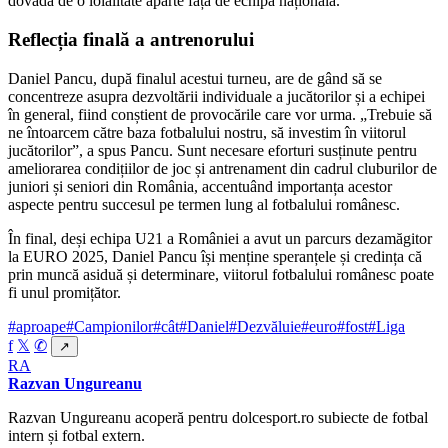
dovadă de o loialitate aparte față de echipa națională.
Reflecția finală a antrenorului
Daniel Pancu, după finalul acestui turneu, are de gând să se
concentreze asupra dezvoltării individuale a jucătorilor și a echipei
în general, fiind conștient de provocările care vor urma. „Trebuie să
ne întoarcem către baza fotbalului nostru, să investim în viitorul
jucătorilor”, a spus Pancu. Sunt necesare eforturi susținute pentru
ameliorarea condițiilor de joc și antrenament din cadrul cluburilor de
juniori și seniori din România, accentuând importanța acestor
aspecte pentru succesul pe termen lung al fotbalului românesc.
În final, deși echipa U21 a României a avut un parcurs dezamăgitor
la EURO 2025, Daniel Pancu își menține speranțele și credința că
prin muncă asiduă și determinare, viitorul fotbalului românesc poate
fi unul promițător.
#aproape
#Campionilor
#cât
#Daniel
#Dezvăluie
#euro
#fost
#Liga
f
𝕏
✆
↗
RA
Razvan Ungureanu
Razvan Ungureanu acoperă pentru dolcesport.ro subiecte de fotbal
intern și fotbal extern.