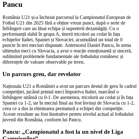
Pancu
România U21 și-a încheiat parcursul la Campionatul European de
Fotbal U21 din 2025 fără a obține vreun punct, după o serie de
înfrângeri care au lăsat echipa și suporterii dezamăgiți. Cu o
performanță slabă în grupa A, tinerii tricolori au cedat în fața
echipelor Italiei, Spaniei și Slovaciei, acumulând un total de 0
puncte în trei meciuri disputate. Antrenorul Daniel Pancu, în urma
ultimului meci cu Slovacia, a avut o reacție emoționantă și sinceră,
subliniind problemele fundamentale ale fotbalului românesc și
diferențele de valoare observable pe teren.
Un parcurs greu, dar revelator
Naționala U21 a României a avut un parcurs destul de greu în cadrul
competiției, jucând primul meci împotriva Italiei, marcând o
înfrângere strânsă cu 0-1. De asemenea, tricolorii au cedat și în fața
Spaniei cu 1-2, iar în meciul final au fost învinși de Slovacia cu 1-2,
ceea ce a dus la eliminarea prematură a echipei din competiție.
Aceste rezultate au fost ilustrative pentru nivelul actual al fotbalului
juvenil din România, conform lui Pancu.
Pancu: „Campionatul a fost la un nivel de Liga
Campionilor”