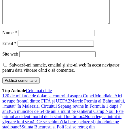
Nume
*
Email
*
Site web
Salvează-mi numele, emailul și site-ul web în acest navigator
pentru data viitoare când o să comentez.
Top Actuale
Cele mai citite
1
20 de miliarde de dolari și controlul asupra Cupei Mondiale. Aici
se rupe frontul dintre FIFA și UEFA
2
Marele Premiu al Bahrainului,
„mutat” în Malaezia. Circuitul Sepang revine în Formula 1 după 7
ani
3
Un muncitor de 54 de ani a murit pe șantierul Camp Nou. Este
primul accident mortal de la startul lucrărilor
4
Noua lege a intrat în
vigoare luni seară. Ce se schimbă la bere, peluze și pirotehnie pe
stadioane
5
Știința București și Poli Iași se retrag din