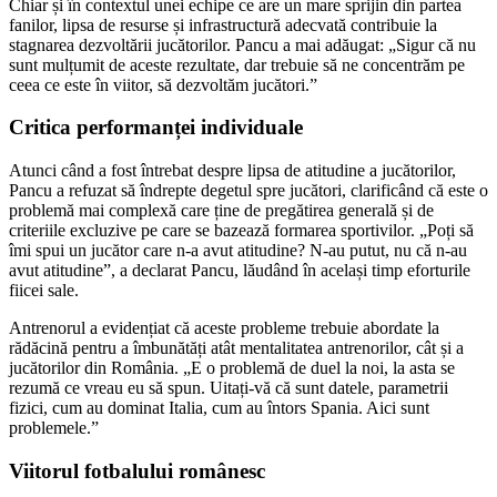
Chiar și în contextul unei echipe ce are un mare sprijin din partea
fanilor, lipsa de resurse și infrastructură adecvată contribuie la
stagnarea dezvoltării jucătorilor. Pancu a mai adăugat: „Sigur că nu
sunt mulțumit de aceste rezultate, dar trebuie să ne concentrăm pe
ceea ce este în viitor, să dezvoltăm jucători.”
Critica performanței individuale
Atunci când a fost întrebat despre lipsa de atitudine a jucătorilor,
Pancu a refuzat să îndrepte degetul spre jucători, clarificând că este o
problemă mai complexă care ține de pregătirea generală și de
criteriile excluzive pe care se bazează formarea sportivilor. „Poți să
îmi spui un jucător care n-a avut atitudine? N-au putut, nu că n-au
avut atitudine”, a declarat Pancu, lăudând în același timp eforturile
fiicei sale.
Antrenorul a evidențiat că aceste probleme trebuie abordate la
rădăcină pentru a îmbunătăți atât mentalitatea antrenorilor, cât și a
jucătorilor din România. „E o problemă de duel la noi, la asta se
rezumă ce vreau eu să spun. Uitați-vă că sunt datele, parametrii
fizici, cum au dominat Italia, cum au întors Spania. Aici sunt
problemele.”
Viitorul fotbalului românesc