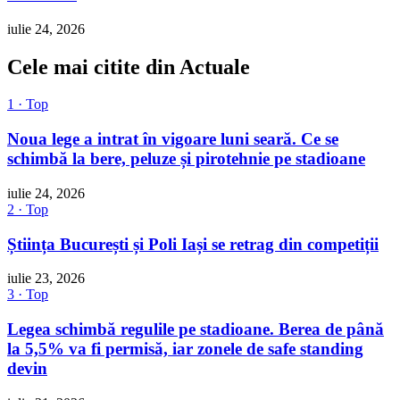
iulie 24, 2026
Cele mai citite din Actuale
1 · Top
Noua lege a intrat în vigoare luni seară. Ce se
schimbă la bere, peluze și pirotehnie pe stadioane
iulie 24, 2026
2 · Top
Știința București și Poli Iași se retrag din competiții
iulie 23, 2026
3 · Top
Legea schimbă regulile pe stadioane. Berea de până
la 5,5% va fi permisă, iar zonele de safe standing
devin