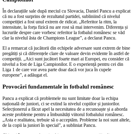
În declarațiile sale după meciul cu Slovacia, Daniel Pancu a explicat
că nu a fost surprins de rezultatul partidei, subliniind că nivelul
competiției a fost unul extrem de ridicat. „Referitor la ritm, la
intensitate, la forța fizică nu are rost să mai intervenim. Diferența și
lucrurile despre care vorbesc referitor la fotbalul românesc se văd
clar la nivelul ăsta de Champions League”, a declarat Pancu.
El a remarcat că jucătorii din echipele adversare sunt extrem de bine
pregătiți și că diferențele clare de valoare devin evidente în astfel de
competiții. „Aici sunt jucători foarte mari ai Europei, eu consider că
nivelul a fost de Liga Campionilor. E o experiență pentru cei din
Liga 1 de care vor avea parte doar dacă vor juca în cupele
europene”, a adăugat el.
Provocări fundamentale în fotbalul românesc
Pancu a explicat că problemele nu sunt limitate doar la echipa
națională de juniori, ci se extind la nivelul copiilor și juniorilor.
Selecționerul a făcut apel la necesitatea de a recunoaște și a aborda
aceste probleme pentru a îmbunătăți viitorul fotbalului românesc.
„Asta e realitatea, trebuie să o acceptăm. Probleme la noi sunt altele,
de la copii la juniori în special”, a subliniat Pancu.