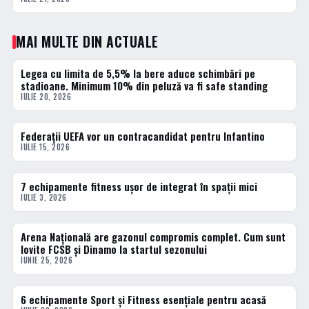
MAI MULTE DIN ACTUALE
Legea cu limita de 5,5% la bere aduce schimbări pe
ACTUALE
stadioane. Minimum 10% din peluză va fi safe standing
IULIE 20, 2026
Federații UEFA vor un contracandidat pentru Infantino
ACTUALE
IULIE 15, 2026
7 echipamente fitness ușor de integrat în spații mici
ACTUALE
IULIE 3, 2026
Arena Națională are gazonul compromis complet. Cum sunt
ACTUALE
lovite FCSB și Dinamo la startul sezonului
IUNIE 25, 2026
6 echipamente Sport și Fitness esențiale pentru acasă
ACTUALE