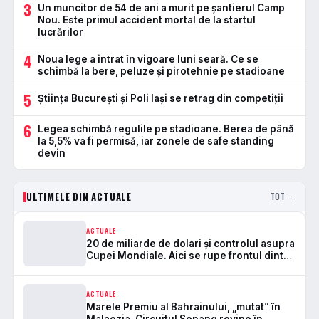
3
Un muncitor de 54 de ani a murit pe șantierul Camp
Nou. Este primul accident mortal de la startul
lucrărilor
4
Noua lege a intrat în vigoare luni seară. Ce se
schimbă la bere, peluze și pirotehnie pe stadioane
5
Știința București și Poli Iași se retrag din competiții
6
Legea schimbă regulile pe stadioane. Berea de până
la 5,5% va fi permisă, iar zonele de safe standing
devin
ULTIMELE DIN ACTUALE
TOT →
ACTUALE
20 de miliarde de dolari și controlul asupra
Cupei Mondiale. Aici se rupe frontul dintre
FIFA și UEFA
ACTUALE
Marele Premiu al Bahrainului, „mutat” în
Malaezia. Circuitul Sepang revine în