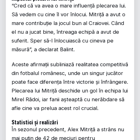
“Cred că va avea o mare influență plecarea lui.
Să vedem cu cine îl vor înlocui. Mitriță a avut o
mare contribuție la jocul bun al Craiovei. Când
el nu a jucat bine, întreaga echipă a avut de
suferit. Sper să-l înlocuiască cu cineva pe
măsură”, a declarat Balint.
Aceste afirmații subliniază realitatea competitivă
din fotbalul românesc, unde un singur jucător
poate face diferența între victorie și înfrângere.
Plecarea lui Mitriță deschide un gol în echipa lui
Mirel Rădoi, iar fanii așteaptă cu nerăbdare să
afle cine va prelua acest rol crucial.
Statistici și realizări
În sezonul precedent, Alex Mitriță a strâns nu
mai puțin de 42 de meciuri pentru