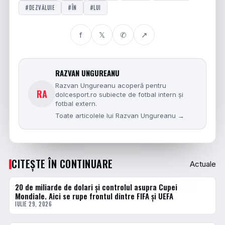
#DEZVĂLUIE
#ÎN
#LUI
f
𝕏
✆
↗
RAZVAN UNGUREANU
Razvan Ungureanu acoperă pentru
RA
dolcesport.ro subiecte de fotbal intern și
fotbal extern.
Toate articolele lui Razvan Ungureanu →
CITEȘTE ÎN CONTINUARE
Actuale
20 de miliarde de dolari și controlul asupra Cupei
ACTUALE
Mondiale. Aici se rupe frontul dintre FIFA și UEFA
IULIE 29, 2026