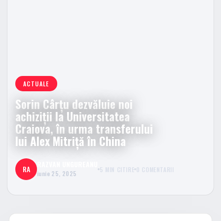
ACTUALE
Sorin Cârțu dezvăluie noi
achiziții la Universitatea
Craiova, în urma transferului
lui Alex Mitriță în China
RAZVAN UNGUREANU
RA
5 MIN CITIRE
0 COMENTARII
iunie 25, 2025