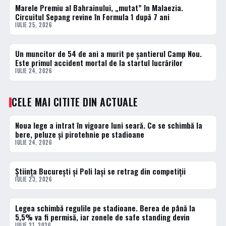
Marele Premiu al Bahrainului, „mutat” în Malaezia.
ACTUALE
Circuitul Sepang revine în Formula 1 după 7 ani
IULIE 25, 2026
Un muncitor de 54 de ani a murit pe șantierul Camp Nou.
ACTUALE
Este primul accident mortal de la startul lucrărilor
IULIE 24, 2026
CELE MAI CITITE DIN ACTUALE
Noua lege a intrat în vigoare luni seară. Ce se schimbă la
1 · TOP
bere, peluze și pirotehnie pe stadioane
IULIE 24, 2026
Știința București și Poli Iași se retrag din competiții
2 · TOP
IULIE 23, 2026
Legea schimbă regulile pe stadioane. Berea de până la
3 · TOP
5,5% va fi permisă, iar zonele de safe standing devin
IULIE 21, 2026