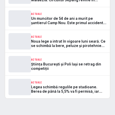
Formula 1 după 7 ani
ACTUALE
Un muncitor de 54 de ani a murit pe
șantierul Camp Nou. Este primul accident
mortal de la startul lucrărilor
ACTUALE
Noua lege a intrat în vigoare luni seară. Ce
se schimbă la bere, peluze și pirotehnie
pe stadioane
ACTUALE
Știința București și Poli Iași se retrag din
competiții
ACTUALE
Legea schimbă regulile pe stadioane.
Berea de până la 5,5% va fi permisă, iar
zonele de safe standing devin