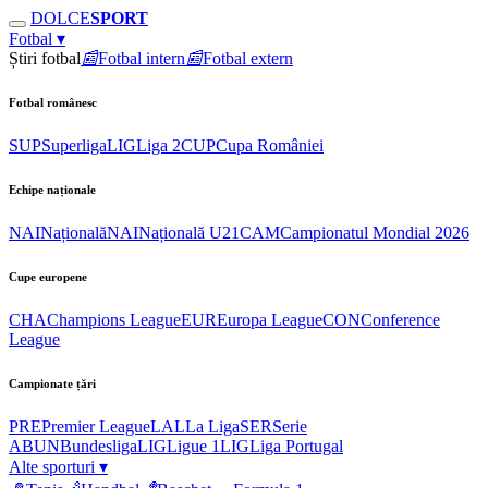
DOLCE
SPORT
Fotbal
▾
Știri fotbal
📰
Fotbal intern
📰
Fotbal extern
Fotbal românesc
SUP
Superliga
LIG
Liga 2
CUP
Cupa României
Echipe naționale
NAI
Națională
NAI
Națională U21
CAM
Campionatul Mondial 2026
Cupe europene
CHA
Champions League
EUR
Europa League
CON
Conference
League
Campionate țări
PRE
Premier League
LAL
La Liga
SER
Serie
A
BUN
Bundesliga
LIG
Ligue 1
LIG
Liga Portugal
Alte sporturi
▾