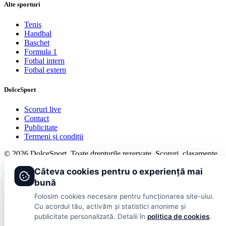
Alte sporturi
Tenis
Handbal
Baschet
Formula 1
Fotbal intern
Fotbal extern
DolceSport
Scoruri live
Contact
Publicitate
Termeni și condiții
© 2026 DolceSport. Toate drepturile rezervate.
Scoruri, clasamente
și analize din toate competițiile
Câteva cookies pentru o experiență mai
Fotbal intern
Fotbal extern
Scoruri live
bună
Folosim cookies necesare pentru funcționarea site-ului.
Cu acordul tău, activăm și statistici anonime și
publicitate personalizată. Detalii în
politica de cookies
.