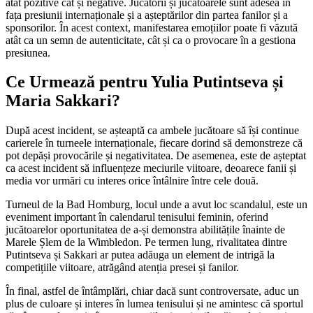
atât pozitive cât și negative. Jucătorii și jucătoarele sunt adesea în
fața presiunii internaționale și a așteptărilor din partea fanilor și a
sponsorilor. În acest context, manifestarea emoțiilor poate fi văzută
atât ca un semn de autenticitate, cât și ca o provocare în a gestiona
presiunea.
Ce Urmează pentru Yulia Putintseva și
Maria Sakkari?
După acest incident, se așteaptă ca ambele jucătoare să își continue
carierele în turneele internaționale, fiecare dorind să demonstreze că
pot depăși provocările și negativitatea. De asemenea, este de așteptat
ca acest incident să influențeze meciurile viitoare, deoarece fanii și
media vor urmări cu interes orice întâlnire între cele două.
Turneul de la Bad Homburg, locul unde a avut loc scandalul, este un
eveniment important în calendarul tenisului feminin, oferind
jucătoarelor oportunitatea de a-și demonstra abilitățile înainte de
Marele Șlem de la Wimbledon. Pe termen lung, rivalitatea dintre
Putintseva și Sakkari ar putea adăuga un element de intrigă la
competițiile viitoare, atrăgând atenția presei și fanilor.
În final, astfel de întâmplări, chiar dacă sunt controversate, aduc un
plus de culoare și interes în lumea tenisului și ne amintesc că sportul