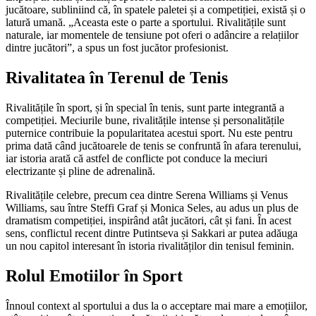
jucătoare, subliniind că, în spatele paletei și a competiției, există și o
latură umană. „Aceasta este o parte a sportului. Rivalitățile sunt
naturale, iar momentele de tensiune pot oferi o adâncire a relațiilor
dintre jucători”, a spus un fost jucător profesionist.
Rivalitatea în Terenul de Tenis
Rivalitățile în sport, și în special în tenis, sunt parte integrantă a
competiției. Meciurile bune, rivalitățile intense și personalitățile
puternice contribuie la popularitatea acestui sport. Nu este pentru
prima dată când jucătoarele de tenis se confruntă în afara terenului,
iar istoria arată că astfel de conflicte pot conduce la meciuri
electrizante și pline de adrenalină.
Rivalitățile celebre, precum cea dintre Serena Williams și Venus
Williams, sau între Steffi Graf și Monica Seles, au adus un plus de
dramatism competiției, inspirând atât jucători, cât și fani. În acest
sens, conflictul recent dintre Putintseva și Sakkari ar putea adăuga
un nou capitol interesant în istoria rivalităților din tenisul feminin.
Rolul Emotiilor în Sport
Înnoul context al sportului a dus la o acceptare mai mare a emoțiilor,