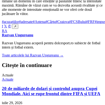
rămâne un domeniu în care emoțiile și pasiunile trăiesc la intensitate
maximă. Rămâne de văzut cum se va dezvolta această rivalitate și ce
alte momente de intensitate emoțională ne vor oferi cele două
jucătoare în viitor.
#acuzațiilor
#adresate
#Antena
#Cârţu
#Craiova
#FCSBului
#FRF
#impu
f
𝕏
✆
↗
RA
Razvan Ungureanu
Razvan Ungureanu acoperă pentru dolcesport.ro subiecte de fotbal
intern și fotbal extern.
Toate articolele lui Razvan Ungureanu →
Citește în continuare
Actuale
Actuale
20 de miliarde de dolari și controlul asupra Cupei
Mondiale. Aici se rupe frontul dintre FIFA și UEFA
iulie 29, 2026