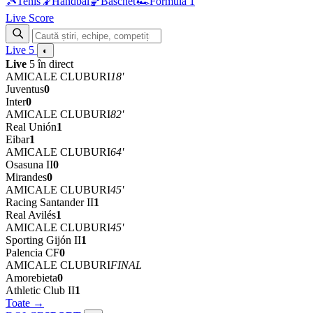
🎾
Tenis
🤾
Handbal
🏀
Baschet
🏎
Formula 1
Live Score
Live
5
◐
Live
5 în direct
AMICALE CLUBURI
18'
Juventus
0
Inter
0
AMICALE CLUBURI
82'
Real Unión
1
Eibar
1
AMICALE CLUBURI
64'
Osasuna II
0
Mirandes
0
AMICALE CLUBURI
45'
Racing Santander II
1
Real Avilés
1
AMICALE CLUBURI
45'
Sporting Gijón II
1
Palencia CF
0
AMICALE CLUBURI
FINAL
Amorebieta
0
Athletic Club II
1
Toate →