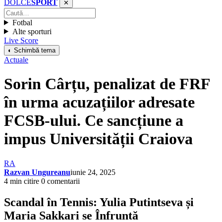
DOLCE
SPORT
✕
Fotbal
Alte sporturi
Live Score
◐ Schimbă tema
Actuale
Sorin Cârțu, penalizat de FRF
în urma acuzațiilor adresate
FCSB-ului. Ce sancțiune a
impus Universității Craiova
RA
Razvan Ungureanu
iunie 24, 2025
4 min citire
0 comentarii
Scandal în Tennis: Yulia Putintseva și
Maria Sakkari se Înfruntă