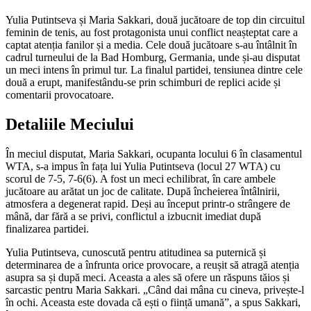
Yulia Putintseva și Maria Sakkari, două jucătoare de top din circuitul
feminin de tenis, au fost protagonista unui conflict neașteptat care a
captat atenția fanilor și a media. Cele două jucătoare s-au întâlnit în
cadrul turneului de la Bad Homburg, Germania, unde și-au disputat
un meci intens în primul tur. La finalul partidei, tensiunea dintre cele
două a erupt, manifestându-se prin schimburi de replici acide și
comentarii provocatoare.
Detaliile Meciului
În meciul disputat, Maria Sakkari, ocupanta locului 6 în clasamentul
WTA, s-a impus în fața lui Yulia Putintseva (locul 27 WTA) cu
scorul de 7-5, 7-6(6). A fost un meci echilibrat, în care ambele
jucătoare au arătat un joc de calitate. După încheierea întâlnirii,
atmosfera a degenerat rapid. Deși au început printr-o strângere de
mână, dar fără a se privi, conflictul a izbucnit imediat după
finalizarea partidei.
Yulia Putintseva, cunoscută pentru atitudinea sa puternică și
determinarea de a înfrunta orice provocare, a reușit să atragă atenția
asupra sa și după meci. Aceasta a ales să ofere un răspuns tăios și
sarcastic pentru Maria Sakkari. „Când dai mâna cu cineva, privește-l
în ochi. Aceasta este dovada că ești o ființă umană”, a spus Sakkari,