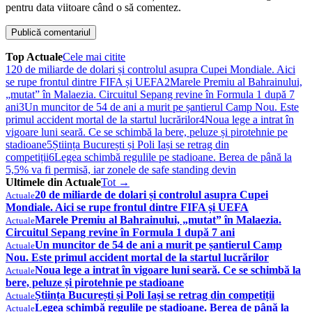
pentru data viitoare când o să comentez.
Top Actuale
Cele mai citite
1
20 de miliarde de dolari și controlul asupra Cupei Mondiale. Aici
se rupe frontul dintre FIFA și UEFA
2
Marele Premiu al Bahrainului,
„mutat” în Malaezia. Circuitul Sepang revine în Formula 1 după 7
ani
3
Un muncitor de 54 de ani a murit pe șantierul Camp Nou. Este
primul accident mortal de la startul lucrărilor
4
Noua lege a intrat în
vigoare luni seară. Ce se schimbă la bere, peluze și pirotehnie pe
stadioane
5
Știința București și Poli Iași se retrag din
competiții
6
Legea schimbă regulile pe stadioane. Berea de până la
5,5% va fi permisă, iar zonele de safe standing devin
Ultimele din Actuale
Tot →
20 de miliarde de dolari și controlul asupra Cupei
Actuale
Mondiale. Aici se rupe frontul dintre FIFA și UEFA
Marele Premiu al Bahrainului, „mutat” în Malaezia.
Actuale
Circuitul Sepang revine în Formula 1 după 7 ani
Un muncitor de 54 de ani a murit pe șantierul Camp
Actuale
Nou. Este primul accident mortal de la startul lucrărilor
Noua lege a intrat în vigoare luni seară. Ce se schimbă la
Actuale
bere, peluze și pirotehnie pe stadioane
Știința București și Poli Iași se retrag din competiții
Actuale
Legea schimbă regulile pe stadioane. Berea de până la
Actuale