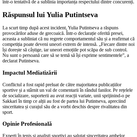
într-o tentativă de a sublinia importanța respectului dintre concurenți.
Răspunsul lui Yulia Putintseva
La scurt timp după acest incident, Yulia Putintseva a răspuns
provocărilor aduse de grecoaică. Într-o declarație oferită presei,
aceasta a subliniat că nu regrete comportamentul său și a reafirmat că
competiția poate deveni uneori extrem de intensă. „Fiecare dintre noi
își dorește să câștige, iar uneori emoțiile pot scăpa de sub control.
Nu sunt o persoană care să se temă să își exprime sentimentele”, a
declarat Putintseva.
Impactul Mediatizării
Conflictul a fost rapid preluat de către majoritatea publicațiilor
sportive și a stârnit un val de comentarii în rândul fanilor. Pe rețelele
de socializare, suporterii au avut reacții variate, unii sprijinind-o pe
Sakkari în timp ce alții au fost de partea lui Putintseva, apreciind
sinceritatea și curajul său de a vorbi deschis despre rivalitatea din
sport.
Opinie Profesională
Experți în tenis și analiști sportivi au salutat sinceritatea ambelor