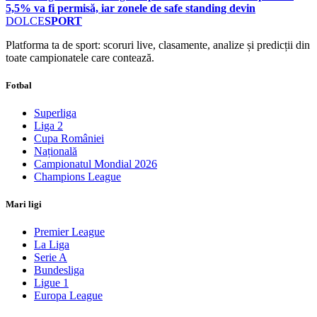
5,5% va fi permisă, iar zonele de safe standing devin
DOLCE
SPORT
Platforma ta de sport: scoruri live, clasamente, analize și predicții din
toate campionatele care contează.
Fotbal
Superliga
Liga 2
Cupa României
Națională
Campionatul Mondial 2026
Champions League
Mari ligi
Premier League
La Liga
Serie A
Bundesliga
Ligue 1
Europa League