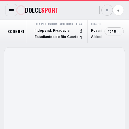
DOLCE
SPORT
◐
LIGA PROFESIONAL ARGENTINA
FINAL
LIGA PROFESIONAL ARGENTIN
Independ. Rivadavia
Rosario Central
SCORURI
2
TOATE →
Estudiantes de Rio Cuarto
Aldosivi
1