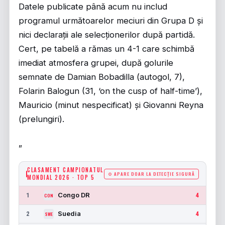
Datele publicate până acum nu includ
programul următoarelor meciuri din Grupa D și
nici declarații ale selecționerilor după partidă.
Cert, pe tabelă a rămas un 4-1 care schimbă
imediat atmosfera grupei, după golurile
semnate de Damian Bobadilla (autogol, 7),
Folarin Balogun (31, ‘on the cusp of half-time’),
Mauricio (minut nespecificat) și Giovanni Reyna
(prelungiri).
„
CLASAMENT CAMPIONATUL
⚙ APARE DOAR LA DETECȚIE SIGURĂ
MONDIAL 2026 · TOP 5
Congo DR
1
4
CON
Suedia
2
4
SWE