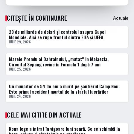
CITEȘTE ÎN CONTINUARE
Actuale
20 de miliarde de dolari și controlul asupra Cupei
ACTUALE
Mondiale. Aici se rupe frontul dintre FIFA și UEFA
IULIE 29, 2026
Marele Premiu al Bahrainului, „mutat” în Malaezia.
ACTUALE
Circuitul Sepang revine în Formula 1 după 7 ani
IULIE 25, 2026
Un muncitor de 54 de ani a murit pe șantierul Camp Nou.
ACTUALE
Este primul accident mortal de la startul lucrărilor
IULIE 24, 2026
CELE MAI CITITE DIN ACTUALE
Noua lege a intrat în vigoare luni seară. Ce se schimbă la
1 · TOP