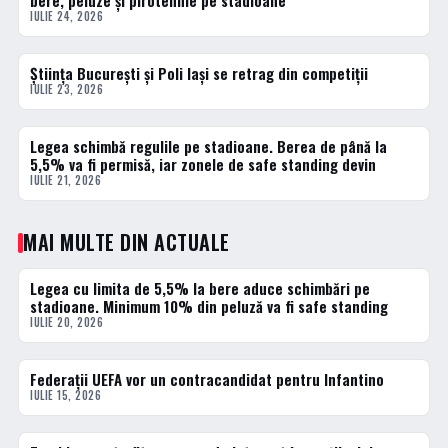
bere, peluze și pirotehnie pe stadioane
IULIE 24, 2026
Știința București și Poli Iași se retrag din competiții
2 · TOP
IULIE 23, 2026
Legea schimbă regulile pe stadioane. Berea de până la
3 · TOP
5,5% va fi permisă, iar zonele de safe standing devin
IULIE 21, 2026
MAI MULTE DIN ACTUALE
Legea cu limita de 5,5% la bere aduce schimbări pe
ACTUALE
stadioane. Minimum 10% din peluză va fi safe standing
IULIE 20, 2026
Federații UEFA vor un contracandidat pentru Infantino
ACTUALE
IULIE 15, 2026