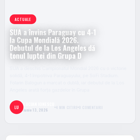
ACTUALE
SUA a învins Paraguay cu 4-1
la Cupa Mondială 2026.
Debutul de la Los Angeles dă
tonul luptei din Grupa D
SUA a deschis Campionatul Mondial 2026 cu o victorie
solidă, 4-1 împotriva Paraguayului, pe SoFi Stadium.
Folarin Balogun a marcat o dublă, iar debutul de la Los
Angeles arată forța gazdelor în Grupa
LUCIAN IONESCU
LU
4 MIN CITIRE
0 COMENTARII
iunie 13, 2026