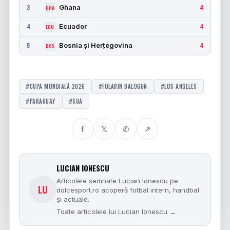
Ghana
3
4
GHA
Ecuador
4
4
ECU
Bosnia și Herțegovina
5
4
BOS
#CUPA MONDIALĂ 2026
#FOLARIN BALOGUN
#LOS ANGELES
#PARAGUAY
#SUA
f
𝕏
✆
↗
LUCIAN IONESCU
Articolele semnate Lucian Ionescu pe
LU
dolcesport.ro acoperă fotbal intern, handbal
și actuale.
Toate articolele lui Lucian Ionescu →