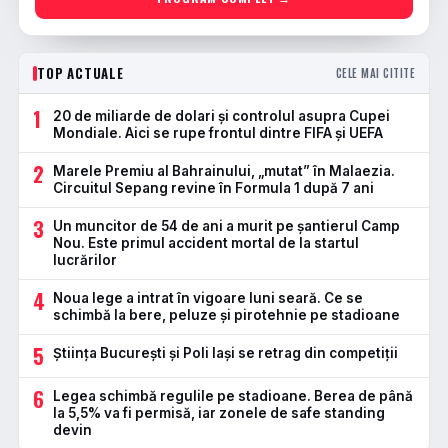
TOP ACTUALE
CELE MAI CITITE
1
20 de miliarde de dolari și controlul asupra Cupei
Mondiale. Aici se rupe frontul dintre FIFA și UEFA
2
Marele Premiu al Bahrainului, „mutat” în Malaezia.
Circuitul Sepang revine în Formula 1 după 7 ani
3
Un muncitor de 54 de ani a murit pe șantierul Camp
Nou. Este primul accident mortal de la startul
lucrărilor
4
Noua lege a intrat în vigoare luni seară. Ce se
schimbă la bere, peluze și pirotehnie pe stadioane
5
Știința București și Poli Iași se retrag din competiții
6
Legea schimbă regulile pe stadioane. Berea de până
la 5,5% va fi permisă, iar zonele de safe standing
devin