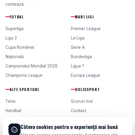
contează.
FOTBAL
MARI LIGI
Superliga
Premier League
Liga 2
La Liga
Cupa României
Serie A
Națională
Bundesliga
Campionatul Mondial 2026
Ligue 1
Champions League
Europa League
ALTE SPORTURI
DOLCESPORT
Tenis
Scoruri live
Handbal
Contact
Baschet
Publicitate
Câteva cookies pentru o experiență mai bună
Formula 1
Termeni și condiții