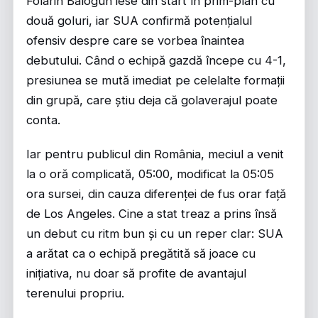
Folarin Balogun iese din start în prim-plan cu
două goluri, iar SUA confirmă potențialul
ofensiv despre care se vorbea înaintea
debutului. Când o echipă gazdă începe cu 4-1,
presiunea se mută imediat pe celelalte formații
din grupă, care știu deja că golaverajul poate
conta.
Iar pentru publicul din România, meciul a venit
la o oră complicată, 05:00, modificat la 05:05
ora sursei, din cauza diferenței de fus orar față
de Los Angeles. Cine a stat treaz a prins însă
un debut cu ritm bun și cu un reper clar: SUA
a arătat ca o echipă pregătită să joace cu
inițiativa, nu doar să profite de avantajul
terenului propriu.