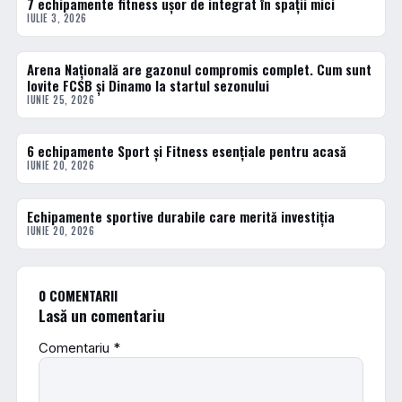
7 echipamente fitness ușor de integrat în spații mici
ACTUALE
IULIE 3, 2026
Arena Națională are gazonul compromis complet. Cum sunt
ACTUALE
lovite FCSB și Dinamo la startul sezonului
IUNIE 25, 2026
6 echipamente Sport și Fitness esențiale pentru acasă
ACTUALE
IUNIE 20, 2026
Echipamente sportive durabile care merită investiția
ACTUALE
IUNIE 20, 2026
0 COMENTARII
Lasă un comentariu
Comentariu
*