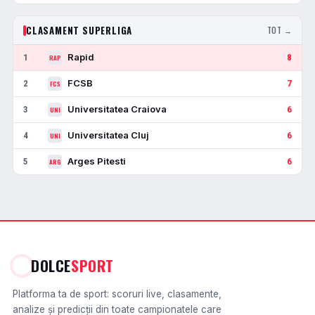
CLASAMENT SUPERLIGA
TOT →
Rapid
1
8
RAP
FCSB
2
7
FCS
Universitatea Craiova
3
6
UNI
Universitatea Cluj
4
6
UNI
Arges Pitesti
5
6
ARG
DOLCE
SPORT
Platforma ta de sport: scoruri live, clasamente,
analize și predicții din toate campionatele care