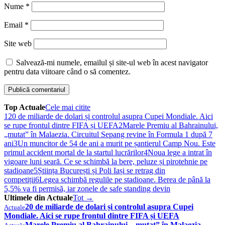
Nume
*
Email
*
Site web
Salvează-mi numele, emailul și site-ul web în acest navigator
pentru data viitoare când o să comentez.
Top Actuale
Cele mai citite
1
20 de miliarde de dolari și controlul asupra Cupei Mondiale. Aici
se rupe frontul dintre FIFA și UEFA
2
Marele Premiu al Bahrainului,
„mutat” în Malaezia. Circuitul Sepang revine în Formula 1 după 7
ani
3
Un muncitor de 54 de ani a murit pe șantierul Camp Nou. Este
primul accident mortal de la startul lucrărilor
4
Noua lege a intrat în
vigoare luni seară. Ce se schimbă la bere, peluze și pirotehnie pe
stadioane
5
Știința București și Poli Iași se retrag din
competiții
6
Legea schimbă regulile pe stadioane. Berea de până la
5,5% va fi permisă, iar zonele de safe standing devin
Ultimele din Actuale
Tot →
20 de miliarde de dolari și controlul asupra Cupei
Actuale
Mondiale. Aici se rupe frontul dintre FIFA și UEFA
Marele Premiu al Bahrainului, „mutat” în Malaezia.