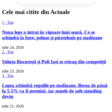
Cele mai citite din Actuale
1 · Top
Noua lege a intrat în vigoare luni seară. Ce se
schimbă la bere, peluze și pirotehnie pe stadioane
iulie 24, 2026
2 · Top
Știința București și Poli Iași se retrag din competiții
iulie 23, 2026
3 · Top
Legea schimbă regulile pe stadioane. Berea de până
la 5,5% va fi permisă, iar zonele de safe standing
devin
iulie 21, 2026