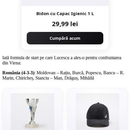
Bidon cu Capac Igienic 1 L
29,99 lei
Cumpără acum
Iată formula de start pe care Lucescu a ales-o pentru confruntarea
din Viena:
România (4-3-3)
: Moldovan – Rațiu, Burcă, Popescu, Bancu – R.
Marin, Chiricheș, Stanciu – Man, Drăguș, Mihăilă