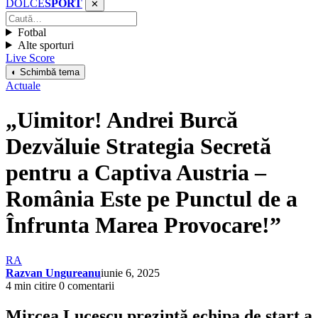
DOLCE
SPORT
✕
Fotbal
Alte sporturi
Live Score
◐ Schimbă tema
Actuale
„Uimitor! Andrei Burcă
Dezvăluie Strategia Secretă
pentru a Captiva Austria –
România Este pe Punctul de a
Înfrunta Marea Provocare!”
RA
Razvan Ungureanu
iunie 6, 2025
4 min citire
0 comentarii
Mircea Lucescu prezintă echipa de start a