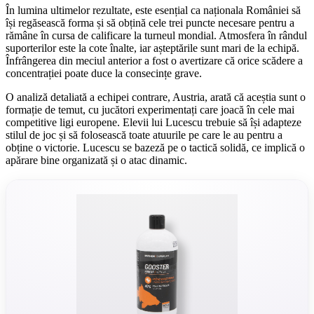
În lumina ultimelor rezultate, este esențial ca naționala României să
își regăsească forma și să obțină cele trei puncte necesare pentru a
rămâne în cursa de calificare la turneul mondial. Atmosfera în rândul
suporterilor este la cote înalte, iar așteptările sunt mari de la echipă.
Înfrângerea din meciul anterior a fost o avertizare că orice scădere a
concentrației poate duce la consecințe grave.
O analiză detaliată a echipei contrare, Austria, arată că aceștia sunt o
formație de temut, cu jucători experimentați care joacă în cele mai
competitive ligi europene. Elevii lui Lucescu trebuie să își adapteze
stilul de joc și să folosească toate atuurile pe care le au pentru a
obține o victorie. Lucescu se bazeză pe o tactică solidă, ce implică o
apărare bine organizată și o atac dinamic.