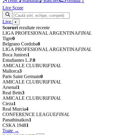
🎾
Tenis
🤾
Handbal
🏀
Baschet
🏎
Formula 1
Live Score
Live
◐
Scoruri
rezultate recente
LIGA PROFESIONAL ARGENTINA
FINAL
Tigre
0
Belgrano Cordoba
0
LIGA PROFESIONAL ARGENTINA
FINAL
Boca Juniors
1
Estudiantes L.P.
0
AMICALE CLUBURI
FINAL
Mallorca
3
Paris Saint Germain
0
AMICALE CLUBURI
FINAL
Arsenal
1
Real Betis
3
AMICALE CLUBURI
FINAL
Cieza
1
Real Murcia
4
CONFERENCE LEAGUE
FINAL
Panathinaikos
1
CSKA 1948
1
Toate →