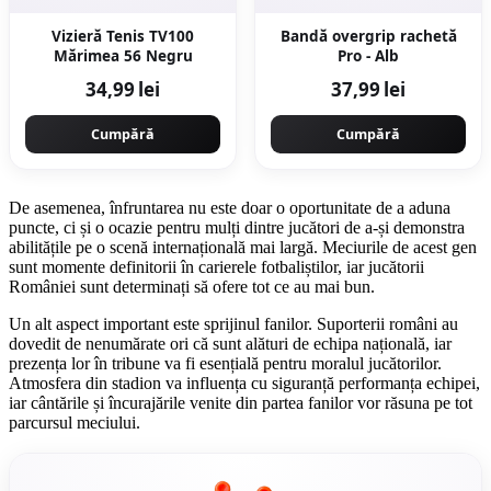
Vizieră Tenis TV100
Bandă overgrip rachetă
Mărimea 56 Negru
Pro - Alb
34,99 lei
37,99 lei
Cumpără
Cumpără
De asemenea, înfruntarea nu este doar o oportunitate de a aduna
puncte, ci și o ocazie pentru mulți dintre jucători de a-și demonstra
abilitățile pe o scenă internațională mai largă. Meciurile de acest gen
sunt momente definitorii în carierele fotbaliștilor, iar jucătorii
României sunt determinați să ofere tot ce au mai bun.
Un alt aspect important este sprijinul fanilor. Suporterii români au
dovedit de nenumărate ori că sunt alături de echipa națională, iar
prezența lor în tribune va fi esențială pentru moralul jucătorilor.
Atmosfera din stadion va influența cu siguranță performanța echipei,
iar cântările și încurajările venite din partea fanilor vor răsuna pe tot
parcursul meciului.