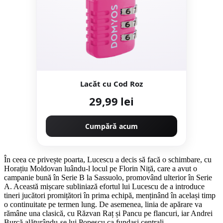
Lacăt cu Cod Roz
29,99 lei
Cumpără acum
În ceea ce privește poarta, Lucescu a decis să facă o schimbare, cu
Horațiu Moldovan luându-l locul pe Florin Niță, care a avut o
campanie bună în Serie B la Sassuolo, promovând ulterior în Serie
A. Această mișcare subliniază efortul lui Lucescu de a introduce
tineri jucători promițători în prima echipă, menținând în același timp
o continuitate pe termen lung. De asemenea, linia de apărare va
rămâne una clasică, cu Răzvan Raț și Pancu pe flancuri, iar Andrei
Burcă alăturându-se lui Popescu ca fundași centrali.