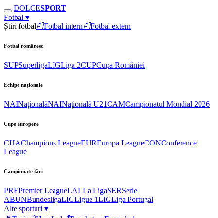
DOLCE
SPORT
Fotbal
▾
Știri fotbal
📰
Fotbal intern
📰
Fotbal extern
Fotbal românesc
SUP
Superliga
LIG
Liga 2
CUP
Cupa României
Echipe naționale
NAI
Națională
NAI
Națională U21
CAM
Campionatul Mondial 2026
Cupe europene
CHA
Champions League
EUR
Europa League
CON
Conference
League
Campionate țări
PRE
Premier League
LAL
La Liga
SER
Serie
A
BUN
Bundesliga
LIG
Ligue 1
LIG
Liga Portugal
Alte sporturi
▾