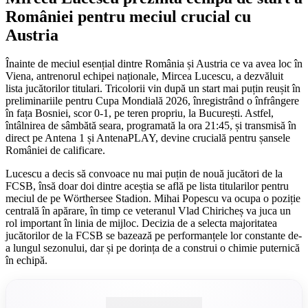
României pentru meciul crucial cu
Austria
Înainte de meciul esențial dintre România și Austria ce va avea loc în
Viena, antrenorul echipei naționale, Mircea Lucescu, a dezvăluit
lista jucătorilor titulari. Tricolorii vin după un start mai puțin reușit în
preliminariile pentru Cupa Mondială 2026, înregistrând o înfrângere
în fața Bosniei, scor 0-1, pe teren propriu, la București. Astfel,
întâlnirea de sâmbătă seara, programată la ora 21:45, și transmisă în
direct pe Antena 1 și AntenaPLAY, devine crucială pentru șansele
României de calificare.
Lucescu a decis să convoace nu mai puțin de nouă jucători de la
FCSB, însă doar doi dintre aceștia se află pe lista titularilor pentru
meciul de pe Wörthersee Stadion. Mihai Popescu va ocupa o poziție
centrală în apărare, în timp ce veteranul Vlad Chiricheș va juca un
rol important în linia de mijloc. Decizia de a selecta majoritatea
jucătorilor de la FCSB se bazează pe performanțele lor constante de-
a lungul sezonului, dar și pe dorința de a construi o chimie puternică
în echipă.