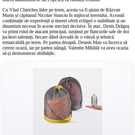
Cu Vlad Chiricheș lider pe teren, acesta va fi ajutat de Răzvan
Marin și căpitanul Nicolae Stanciu în mijlocul terenului. Această
combinație de experiență și tineret oferă echipei o stabilitate și un
dinamism necesar în aceste meciuri decisive. În atac, Denis Drăguș
va primi rolul de atacant principal, susținut pe flancurile sale de doi
jucători talentați, fiecare dând dovadă de o viteză și tehnică
remarcabilă pe teren. Pe partea dreaptă, Dennis Man va încerca să
creeze ocazii, iar pe partea stângă, Valentin Mihăilă va avea ocazia
să-și demonstreze abilitățile.