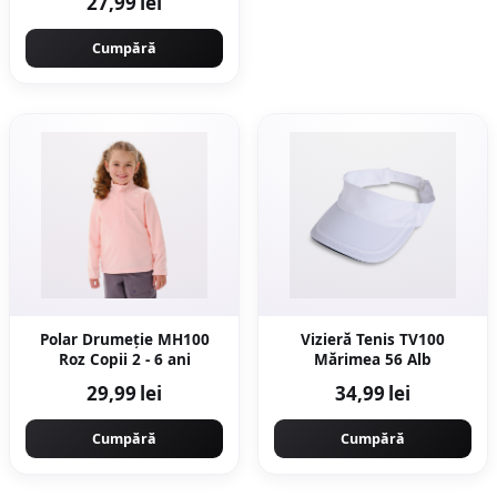
27,99 lei
Cumpără
Polar Drumeție MH100
Vizieră Tenis TV100
Roz Copii 2 - 6 ani
Mărimea 56 Alb
29,99 lei
34,99 lei
Cumpără
Cumpără