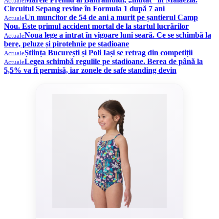
Actuale
Circuitul Sepang revine în Formula 1 după 7 ani
Un muncitor de 54 de ani a murit pe șantierul Camp
Actuale
Nou. Este primul accident mortal de la startul lucrărilor
Noua lege a intrat în vigoare luni seară. Ce se schimbă la
Actuale
bere, peluze și pirotehnie pe stadioane
Știința București și Poli Iași se retrag din competiții
Actuale
Legea schimbă regulile pe stadioane. Berea de până la
Actuale
5,5% va fi permisă, iar zonele de safe standing devin