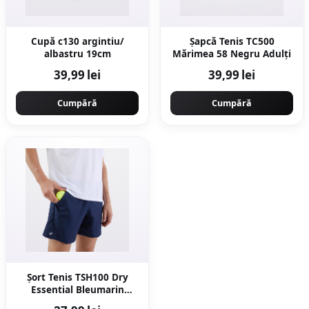
Cupă c130 argintiu/
Șapcă Tenis TC500
albastru 19cm
Mărimea 58 Negru Adulți
39,99 lei
39,99 lei
Cumpără
Cumpără
Şort Tenis TSH100 Dry
Essential Bleumarin
Bărbaţi