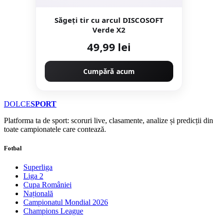
Săgeți tir cu arcul DISCOSOFT
Verde X2
49,99 lei
Cumpără acum
DOLCE
SPORT
Platforma ta de sport: scoruri live, clasamente, analize și predicții din
toate campionatele care contează.
Fotbal
Superliga
Liga 2
Cupa României
Națională
Campionatul Mondial 2026
Champions League