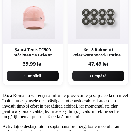
Șapcă Tenis TC500
Set 8 Rulmenţi
Mărimea 54 Gri-Roz
Role/Skateboard/Trotinetă
ABEC 5
39,99 lei
47,49 lei
Cumpără
Cumpără
Dacă România va reuși să înfrunte provocările și să joace la un nivel
înalt, atunci șansele de a câștiga sunt considerabile. Lucescu a
investit timp și efort în pregătirea echipei, iar momentul ste clar
pentru a-și arăta calitățile. În același timp, jucătorii trebuie să fie
pregătiți mental pentru a face față presiunii.
Activitățile desfășurate în săptămâna premergătoare meciului au