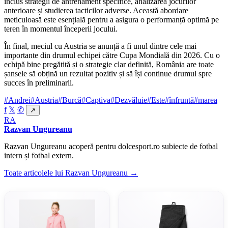
inclus strategii de antrenament specifice, analizarea jocurilor
anterioare și studierea tacticilor adverse. Această abordare
meticuloasă este esențială pentru a asigura o performanță optimă pe
teren în momentul începerii jocului.
În final, meciul cu Austria se anunță a fi unul dintre cele mai
importante din drumul echipei către Cupa Mondială din 2026. Cu o
echipă bine pregătită și o strategie clar definită, România are toate
șansele să obțină un rezultat pozitiv și să își continue drumul spre
succes în preliminarii.
#Andrei
#Austria
#Burcă
#Captiva
#Dezvăluie
#Este
#înfruntă
#marea
f
𝕏
✆
↗
RA
Razvan Ungureanu
Razvan Ungureanu acoperă pentru dolcesport.ro subiecte de fotbal
intern și fotbal extern.
Toate articolele lui Razvan Ungureanu →