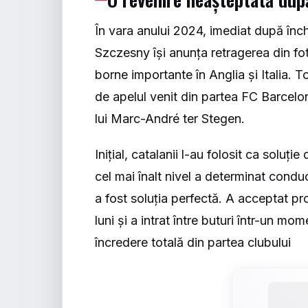
În vara anului 2024, imediat după în
Szczesny își anunța retragerea din fot
borne importante în Anglia și Italia. T
de apelul venit din partea FC Barcelon
lui Marc-André ter Stegen.
Inițial, catalanii l-au folosit ca soluț
cel mai înalt nivel a determinat cond
a fost soluția perfectă. A acceptat p
luni și a intrat între buturi într-un m
încredere totală din partea clubului