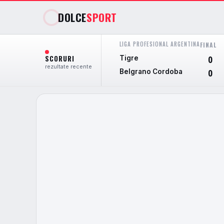
DOLCE
SPORT
LIGA PROFESIONAL ARGENTINA
FINAL
SCORURI
Tigre
0
rezultate recente
Belgrano Cordoba
0