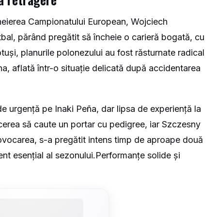
cheierea Campionatului European, Wojciech
bal, părând pregătit să încheie o carieră bogată, cu
otuși, planurile polonezului au fost răsturnate radical
a, aflată într-o situație delicată după accidentarea
ie de urgență pe Inaki Peña, dar lipsa de experiență la
ucerea să caute un portar cu pedigree, iar Szczesny
rovocarea, s-a pregătit intens timp de aproape două
oment esențial al sezonului.Performanțe solide și