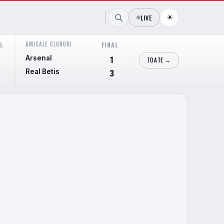
☀
LIVE
AMICALE CLUBURI
AMICALE CLUBURI
L
FINAL
FI
Arsenal
Cieza
1
TOATE →
Real Betis
Real Murcia
3