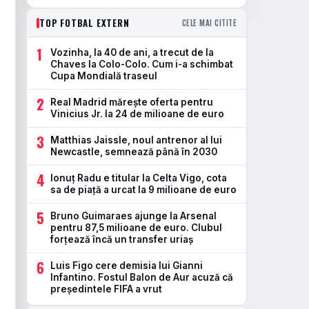
TOP FOTBAL EXTERN
CELE MAI CITITE
1
Vozinha, la 40 de ani, a trecut de la
Chaves la Colo-Colo. Cum i-a schimbat
Cupa Mondială traseul
2
Real Madrid mărește oferta pentru
Vinicius Jr. la 24 de milioane de euro
3
Matthias Jaissle, noul antrenor al lui
Newcastle, semnează până în 2030
4
Ionuț Radu e titular la Celta Vigo, cota
sa de piață a urcat la 9 milioane de euro
5
Bruno Guimaraes ajunge la Arsenal
pentru 87,5 milioane de euro. Clubul
forțează încă un transfer uriaș
6
Luis Figo cere demisia lui Gianni
Infantino. Fostul Balon de Aur acuză că
președintele FIFA a vrut