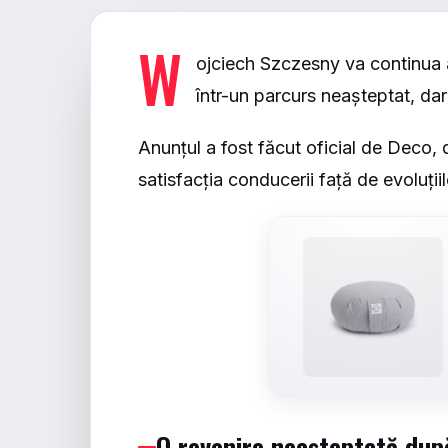
W
ojciech Szczesny va continua 
într-un parcurs neașteptat, da
Anunțul a fost făcut oficial de Deco, d
satisfacția conducerii față de evoluții
O revenire neașteptată dup