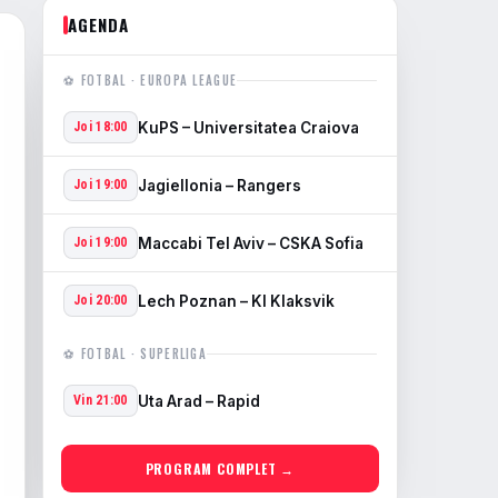
AGENDA
⚽ FOTBAL · EUROPA LEAGUE
KuPS – Universitatea Craiova
Joi 18:00
Jagiellonia – Rangers
Joi 19:00
Maccabi Tel Aviv – CSKA Sofia
Joi 19:00
Lech Poznan – KI Klaksvik
Joi 20:00
⚽ FOTBAL · SUPERLIGA
Uta Arad – Rapid
Vin 21:00
PROGRAM COMPLET →