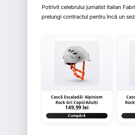
Potrivit celebrului jurnalist italian F
prelungi contractul pentru încă un se
Cască Escaladă/ Alpinism
Casc
Rock Gri Copii/Adulți
Rock
149,99 lei
Cumpără