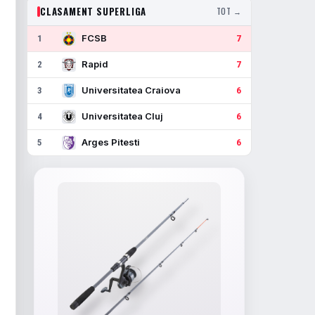
CLASAMENT SUPERLIGA
TOT →
FCSB
1
7
Rapid
2
7
Universitatea Craiova
3
6
Universitatea Cluj
4
6
Arges Pitesti
5
6