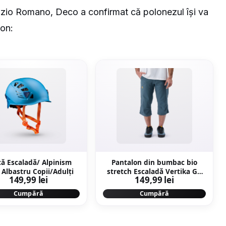
abrizio Romano, Deco a confirmat că polonezul își va
zon:
ă Escaladă/ Alpinism
Pantalon din bumbac bio
 Albastru Copii/Adulți
stretch Escaladă Vertika Gri
149,99 lei
149,99 lei
Bărbaţi
Cumpără
Cumpără