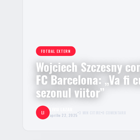
FOTBAL EXTERN
Wojciech Szczesny con
FC Barcelona: „Va fi c
sezonul viitor”
LIVIU LAZAR
LI
3 MIN CITIRE
0 COMENTARII
aprilie 22, 2025