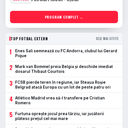
PROGRAM COMPLET →
TOP FOTBAL EXTERN
CELE MAI CITITE
1
Enes Sali semnează cu FC Andorra, clubul lui Gerard
Pique
2
Mark van Bommel preia Belgia și deschide imediat
dosarul Thibaut Courtois
3
FCSB pierde teren în regiune, iar Steaua Roșie
Belgrad atacă Europa cu un lot de peste patru ori
4
Atlético Madrid vrea să-l transfere pe Cristian
Romero
5
Furtuna oprește jocul prea târziu, iar jucătorii
plătesc prețul cel mai mare