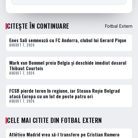
CITEȘTE ÎN CONTINUARE
Fotbal Extern
Enes Sali semnează cu FC Andorra, clubul lui Gerard Pique
FOTBAL EXTERN
AUGUST 7, 2026
Mark van Bommel preia Belgia și deschide imediat dosarul
FOTBAL EXTERN
Thibaut Courtois
AUGUST 7, 2026
FCSB pierde teren în regiune, iar Steaua Roșie Belgrad
FOTBAL EXTERN
atacă Europa cu un lot de peste patru ori
AUGUST 7, 2026
CELE MAI CITITE DIN FOTBAL EXTERN
Atlético Madrid vrea să-l transfere pe Cristian Romero
1 · TOP