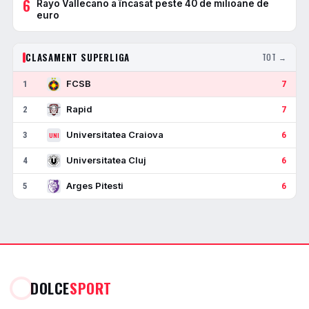
6
Rayo Vallecano a încasat peste 40 de milioane de
euro
CLASAMENT SUPERLIGA
TOT →
FCSB
1
7
Rapid
2
7
Universitatea Craiova
3
6
UNI
Universitatea Cluj
4
6
Arges Pitesti
5
6
DOLCE
SPORT