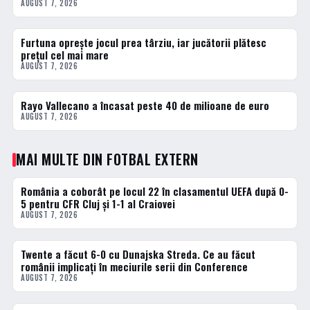
AUGUST 7, 2026
Furtuna oprește jocul prea târziu, iar jucătorii plătesc
2 · TOP
prețul cel mai mare
AUGUST 7, 2026
Rayo Vallecano a încasat peste 40 de milioane de euro
3 · TOP
AUGUST 7, 2026
MAI MULTE DIN FOTBAL EXTERN
România a coborât pe locul 22 în clasamentul UEFA după 0-
FOTBAL EXTERN
5 pentru CFR Cluj și 1-1 al Craiovei
AUGUST 7, 2026
Twente a făcut 6-0 cu Dunajska Streda. Ce au făcut
FOTBAL EXTERN
românii implicați în meciurile serii din Conference
AUGUST 7, 2026