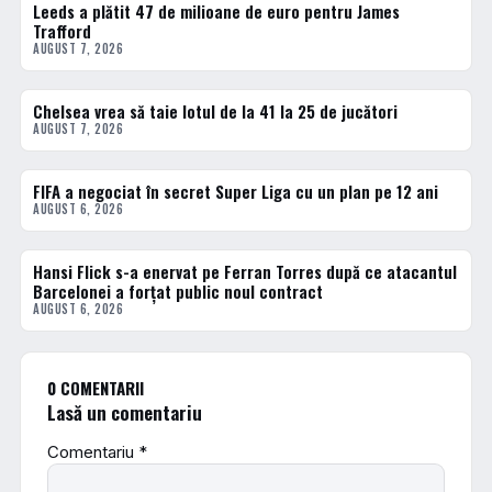
Leeds a plătit 47 de milioane de euro pentru James
FOTBAL EXTERN
Trafford
AUGUST 7, 2026
Chelsea vrea să taie lotul de la 41 la 25 de jucători
FOTBAL EXTERN
AUGUST 7, 2026
FIFA a negociat în secret Super Liga cu un plan pe 12 ani
FOTBAL EXTERN
AUGUST 6, 2026
Hansi Flick s-a enervat pe Ferran Torres după ce atacantul
FOTBAL EXTERN
Barcelonei a forțat public noul contract
AUGUST 6, 2026
0 COMENTARII
Lasă un comentariu
Comentariu
*