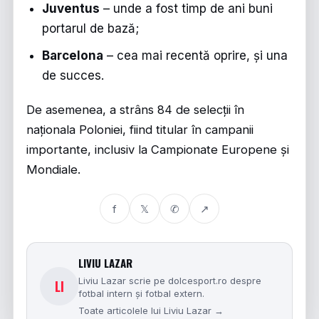
Juventus
– unde a fost timp de ani buni
portarul de bază;
Barcelona
– cea mai recentă oprire, și una
de succes.
De asemenea, a strâns 84 de selecții în
naționala Poloniei, fiind titular în campanii
importante, inclusiv la Campionate Europene și
Mondiale.
f
𝕏
✆
↗
LIVIU LAZAR
Liviu Lazar scrie pe dolcesport.ro despre
LI
fotbal intern și fotbal extern.
Toate articolele lui Liviu Lazar →