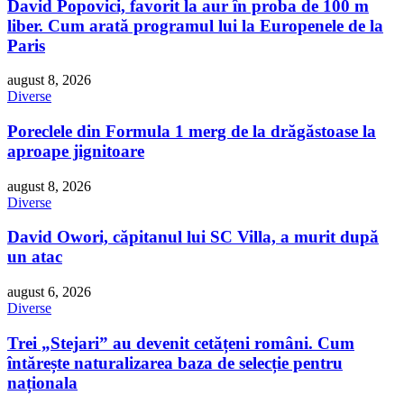
David Popovici, favorit la aur în proba de 100 m
liber. Cum arată programul lui la Europenele de la
Paris
august 8, 2026
Diverse
Poreclele din Formula 1 merg de la drăgăstoase la
aproape jignitoare
august 8, 2026
Diverse
David Owori, căpitanul lui SC Villa, a murit după
un atac
august 6, 2026
Diverse
Trei „Stejari” au devenit cetățeni români. Cum
întărește naturalizarea baza de selecție pentru
naționala