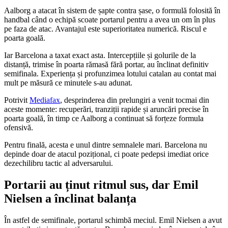
Aalborg a atacat în sistem de șapte contra șase, o formulă folosită în
handbal când o echipă scoate portarul pentru a avea un om în plus
pe faza de atac. Avantajul este superioritatea numerică. Riscul e
poarta goală.
Iar Barcelona a taxat exact asta. Intercepțiile și golurile de la
distanță, trimise în poarta rămasă fără portar, au înclinat definitiv
semifinala. Experiența și profunzimea lotului catalan au contat mai
mult pe măsură ce minutele s-au adunat.
Potrivit
Mediafax
, desprinderea din prelungiri a venit tocmai din
aceste momente: recuperări, tranziții rapide și aruncări precise în
poarta goală, în timp ce Aalborg a continuat să forțeze formula
ofensivă.
Pentru finală, acesta e unul dintre semnalele mari. Barcelona nu
depinde doar de atacul pozițional, ci poate pedepsi imediat orice
dezechilibru tactic al adversarului.
Portarii au ținut ritmul sus, dar Emil
Nielsen a înclinat balanța
În astfel de semifinale, portarul schimbă meciul. Emil Nielsen a avut