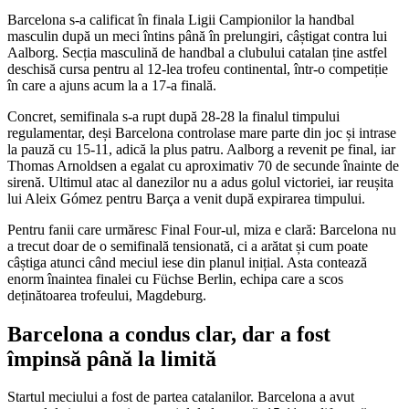
Barcelona s-a calificat în finala Ligii Campionilor la handbal
masculin după un meci întins până în prelungiri, câștigat contra lui
Aalborg. Secția masculină de handbal a clubului catalan ține astfel
deschisă cursa pentru al 12-lea trofeu continental, într-o competiție
în care a ajuns acum la a 17-a finală.
Concret, semifinala s-a rupt după 28-28 la finalul timpului
regulamentar, deși Barcelona controlase mare parte din joc și intrase
la pauză cu 15-11, adică la plus patru. Aalborg a revenit pe final, iar
Thomas Arnoldsen a egalat cu aproximativ 70 de secunde înainte de
sirenă. Ultimul atac al danezilor nu a adus golul victoriei, iar reușita
lui Aleix Gómez pentru Barça a venit după expirarea timpului.
Pentru fanii care urmăresc Final Four-ul, miza e clară: Barcelona nu
a trecut doar de o semifinală tensionată, ci a arătat și cum poate
câștiga atunci când meciul iese din planul inițial. Asta contează
enorm înaintea finalei cu Füchse Berlin, echipa care a scos
deținătoarea trofeului, Magdeburg.
Barcelona a condus clar, dar a fost
împinsă până la limită
Startul meciului a fost de partea catalanilor. Barcelona a avut