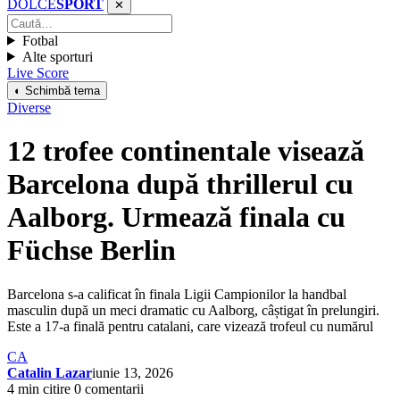
DOLCE
SPORT
✕
Fotbal
Alte sporturi
Live Score
◐ Schimbă tema
Diverse
12 trofee continentale visează
Barcelona după thrillerul cu
Aalborg. Urmează finala cu
Füchse Berlin
Barcelona s-a calificat în finala Ligii Campionilor la handbal
masculin după un meci dramatic cu Aalborg, câștigat în prelungiri.
Este a 17-a finală pentru catalani, care vizează trofeul cu numărul
CA
Catalin Lazar
iunie 13, 2026
4 min citire
0 comentarii