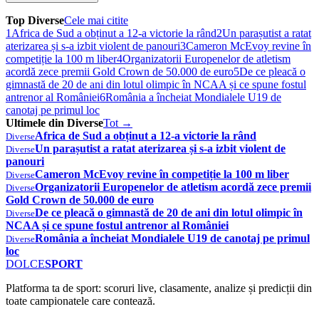
Top Diverse
Cele mai citite
1
Africa de Sud a obținut a 12-a victorie la rând
2
Un parașutist a ratat
aterizarea și s-a izbit violent de panouri
3
Cameron McEvoy revine în
competiție la 100 m liber
4
Organizatorii Europenelor de atletism
acordă zece premii Gold Crown de 50.000 de euro
5
De ce pleacă o
gimnastă de 20 de ani din lotul olimpic în NCAA și ce spune fostul
antrenor al României
6
România a încheiat Mondialele U19 de
canotaj pe primul loc
Ultimele din Diverse
Tot →
Africa de Sud a obținut a 12-a victorie la rând
Diverse
Un parașutist a ratat aterizarea și s-a izbit violent de
Diverse
panouri
Cameron McEvoy revine în competiție la 100 m liber
Diverse
Organizatorii Europenelor de atletism acordă zece premii
Diverse
Gold Crown de 50.000 de euro
De ce pleacă o gimnastă de 20 de ani din lotul olimpic în
Diverse
NCAA și ce spune fostul antrenor al României
România a încheiat Mondialele U19 de canotaj pe primul
Diverse
loc
DOLCE
SPORT
Platforma ta de sport: scoruri live, clasamente, analize și predicții din
toate campionatele care contează.