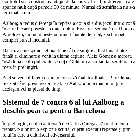
controlul și a construit avantajul de la pauză, 15-11, o diferență care
spunea mult după primele 30 de minute. Numai că semifinala nu s-a
terminat acolo.
Aalborg a redus diferența în repriza a doua și a dus jocul într-o zonă
în care fiecare posesie a contat dublu. Egalarea semnată de Thomas
Arnoldsen, cu puțin peste un minut înainte de final, a schimbat
complet pulsul meciului.
Dar faza care spune cel mai bine cât de subțire a fost linia dintre
finală și eliminare a venit la ultima acțiune: Aleix Gómez a marcat,
însă după ce timpul expirase deja. Golul nu a contat, iar semifinala a
mers în prelungiri.
Aici se vede diferența care interesează înaintea finalei. Barcelona a
rezistat când presiunea a urcat, iar Aalborg nu a mai putut ține
același nivel în plusul de timp.
Sistemul de 7 contra 6 al lui Aalborg a
deschis poarta pentru Barcelona
În prelungiri, echipa antrenată de Carlos Ortega a făcut diferența
treptat. Nu printr-o explozie scurtă, ci prin execuții repetate și prin
felul în care a citit riscul adversarului.