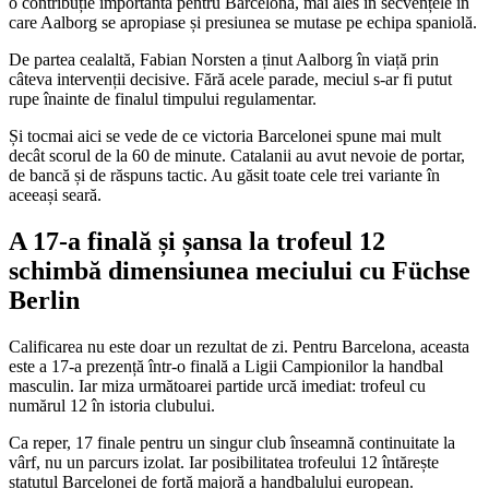
o contribuție importantă pentru Barcelona, mai ales în secvențele în
care Aalborg se apropiase și presiunea se mutase pe echipa spaniolă.
De partea cealaltă, Fabian Norsten a ținut Aalborg în viață prin
câteva intervenții decisive. Fără acele parade, meciul s-ar fi putut
rupe înainte de finalul timpului regulamentar.
Și tocmai aici se vede de ce victoria Barcelonei spune mai mult
decât scorul de la 60 de minute. Catalanii au avut nevoie de portar,
de bancă și de răspuns tactic. Au găsit toate cele trei variante în
aceeași seară.
A 17-a finală și șansa la trofeul 12
schimbă dimensiunea meciului cu Füchse
Berlin
Calificarea nu este doar un rezultat de zi. Pentru Barcelona, aceasta
este a 17-a prezență într-o finală a Ligii Campionilor la handbal
masculin. Iar miza următoarei partide urcă imediat: trofeul cu
numărul 12 în istoria clubului.
Ca reper, 17 finale pentru un singur club înseamnă continuitate la
vârf, nu un parcurs izolat. Iar posibilitatea trofeului 12 întărește
statutul Barcelonei de forță majoră a handbalului european.