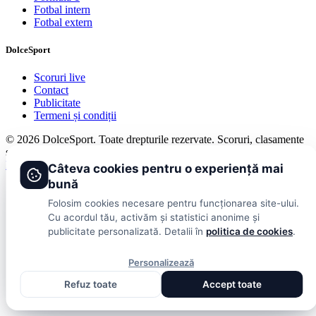
Fotbal intern
Fotbal extern
DolceSport
Scoruri live
Contact
Publicitate
Termeni și condiții
© 2026 DolceSport. Toate drepturile rezervate.
Scoruri, clasamente
și analize din toate competițiile
Fotbal intern
Fotbal extern
Scoruri live
Câteva cookies pentru o experiență mai
bună
Folosim cookies necesare pentru funcționarea site-ului.
Cu acordul tău, activăm și statistici anonime și
publicitate personalizată. Detalii în
politica de cookies
.
Personalizează
Refuz toate
Accept toate