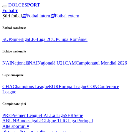
DOLCE
SPORT
Fotbal
▾
Știri fotbal
📰
Fotbal intern
📰
Fotbal extern
Fotbal românesc
SUP
Superliga
LIG
Liga 2
CUP
Cupa României
Echipe naționale
NAI
Națională
NAI
Națională U21
CAM
Campionatul Mondial 2026
Cupe europene
CHA
Champions League
EUR
Europa League
CON
Conference
League
Campionate țări
PRE
Premier League
LAL
La Liga
SER
Serie
A
BUN
Bundesliga
LIG
Ligue 1
LIG
Liga Portugal
Alte sporturi
▾