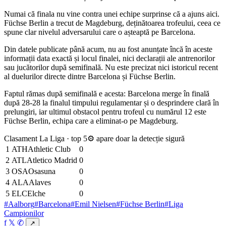
Numai că finala nu vine contra unei echipe surprinse că a ajuns aici.
Füchse Berlin a trecut de Magdeburg, deținătoarea trofeului, ceea ce
spune clar nivelul adversarului care o așteaptă pe Barcelona.
Din datele publicate până acum, nu au fost anunțate încă în aceste
informații data exactă și locul finalei, nici declarații ale antrenorilor
sau jucătorilor după semifinală. Nu este precizat nici istoricul recent
al duelurilor directe dintre Barcelona și Füchse Berlin.
Faptul rămas după semifinală e acesta: Barcelona merge în finală
după 28-28 la finalul timpului regulamentar și o desprindere clară în
prelungiri, iar ultimul obstacol pentru trofeul cu numărul 12 este
Füchse Berlin, echipa care a eliminat-o pe Magdeburg.
Clasament La Liga · top 5
⚙ apare doar la detecție sigură
1
ATH
Athletic Club
0
2
ATL
Atletico Madrid
0
3
OSA
Osasuna
0
4
ALA
Alaves
0
5
ELC
Elche
0
#Aalborg
#Barcelona
#Emil Nielsen
#Füchse Berlin
#Liga
Campionilor
f
𝕏
✆
↗