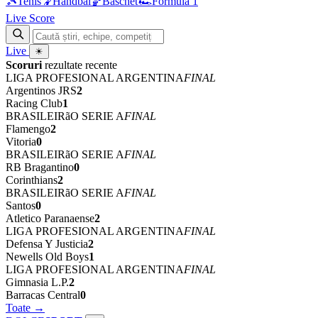
🎾
Tenis
🤾
Handbal
🏀
Baschet
🏎
Formula 1
Live Score
Live
☀
Scoruri
rezultate recente
LIGA PROFESIONAL ARGENTINA
FINAL
Argentinos JRS
2
Racing Club
1
BRASILEIRãO SERIE A
FINAL
Flamengo
2
Vitoria
0
BRASILEIRãO SERIE A
FINAL
RB Bragantino
0
Corinthians
2
BRASILEIRãO SERIE A
FINAL
Santos
0
Atletico Paranaense
2
LIGA PROFESIONAL ARGENTINA
FINAL
Defensa Y Justicia
2
Newells Old Boys
1
LIGA PROFESIONAL ARGENTINA
FINAL
Gimnasia L.P.
2
Barracas Central
0
Toate →