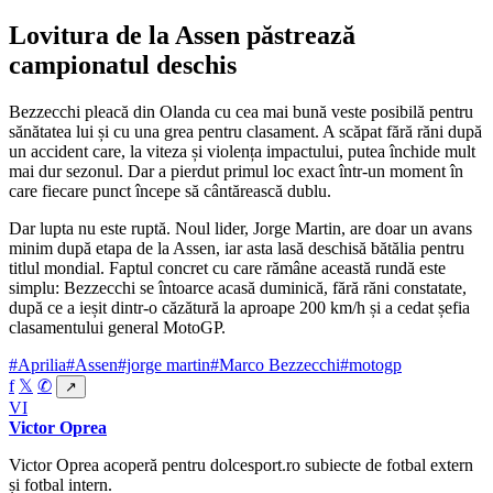
Lovitura de la Assen păstrează
campionatul deschis
Bezzecchi pleacă din Olanda cu cea mai bună veste posibilă pentru
sănătatea lui și cu una grea pentru clasament. A scăpat fără răni după
un accident care, la viteza și violența impactului, putea închide mult
mai dur sezonul. Dar a pierdut primul loc exact într-un moment în
care fiecare punct începe să cântărească dublu.
Dar lupta nu este ruptă. Noul lider, Jorge Martin, are doar un avans
minim după etapa de la Assen, iar asta lasă deschisă bătălia pentru
titlul mondial. Faptul concret cu care rămâne această rundă este
simplu: Bezzecchi se întoarce acasă duminică, fără răni constatate,
după ce a ieșit dintr-o căzătură la aproape 200 km/h și a cedat șefia
clasamentului general MotoGP.
#Aprilia
#Assen
#jorge martin
#Marco Bezzecchi
#motogp
f
𝕏
✆
↗
VI
Victor Oprea
Victor Oprea acoperă pentru dolcesport.ro subiecte de fotbal extern
și fotbal intern.