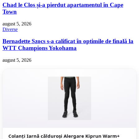
Chad le Clos și-a pierdut apartamentul în Cape
Town
august 5, 2026
Diverse
Bernadette Szocs s-a calificat în optimile de finală la
WTT Champions Yokohama
august 5, 2026
Colanți Iarnă călduroși Alergare Kiprun Warm+