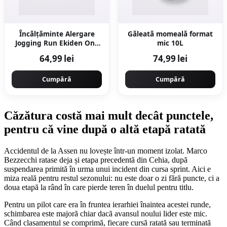
Încălțăminte Alergare
Găleată momeală format
Jogging Run Ekiden One
mic 10L
Gri Bărbați
64,99 lei
74,99 lei
Cumpără
Cumpără
Căzătura costă mai mult decât punctele,
pentru că vine după o altă etapă ratată
Accidentul de la Assen nu lovește într-un moment izolat. Marco
Bezzecchi ratase deja și etapa precedentă din Cehia, după
suspendarea primită în urma unui incident din cursa sprint. Aici e
miza reală pentru restul sezonului: nu este doar o zi fără puncte, ci a
doua etapă la rând în care pierde teren în duelul pentru titlu.
Pentru un pilot care era în fruntea ierarhiei înaintea acestei runde,
schimbarea este majoră chiar dacă avansul noului lider este mic.
Când clasamentul se comprimă, fiecare cursă ratată sau terminată