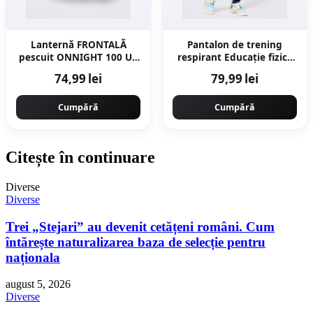
Lanternă FRONTALĂ
Pantalon de trening
pescuit ONNIGHT 100 UV
respirant Educație fizică
USB
Albastru Copii
74,99 lei
79,99 lei
Cumpără
Cumpără
Citește în continuare
Diverse
Diverse
Trei „Stejari” au devenit cetățeni români. Cum
întărește naturalizarea baza de selecție pentru
naționala
august 5, 2026
Diverse