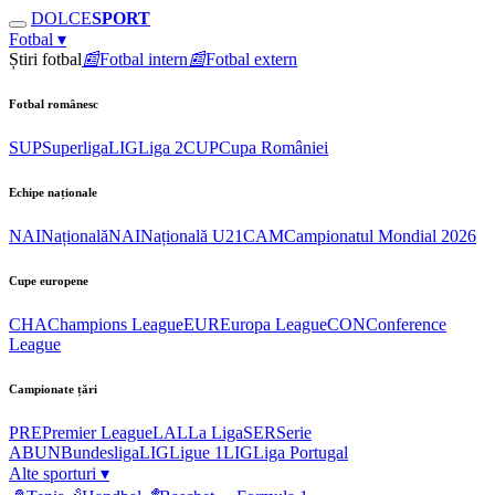
DOLCE
SPORT
Fotbal
▾
Știri fotbal
📰
Fotbal intern
📰
Fotbal extern
Fotbal românesc
SUP
Superliga
LIG
Liga 2
CUP
Cupa României
Echipe naționale
NAI
Națională
NAI
Națională U21
CAM
Campionatul Mondial 2026
Cupe europene
CHA
Champions League
EUR
Europa League
CON
Conference
League
Campionate țări
PRE
Premier League
LAL
La Liga
SER
Serie
A
BUN
Bundesliga
LIG
Ligue 1
LIG
Liga Portugal
Alte sporturi
▾