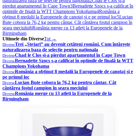
naturalizarea baza de selecție pentru naționala
2
Chad le Clos și-a
pierdut apartamentul în Cape Town
3
Bernadette Szocs s-a calificat în
optimile de finală la WTT Champions Yokohama
4
România a
obținut 8 medalii la Europenele de canotaj și e pe primul loc
5
Lucian
Bute cobora la 76,2 kg pentru cântar. Cât cântărea fostul campion în
seara meciului
6
România merge cu 13 atleți la Europenele de la
Birmingham
Ultimele din Diverse
Tot →
Trei „Stejari” au devenit cetățeni români. Cum întărește
Diverse
naturalizarea baza de selecție pentru naționala
Chad le Clos și-a pierdut apartamentul în Cape Town
Diverse
Bernadette Szocs s-a calificat în optimile de finală la WTT
Diverse
Champions Yokohama
România a obținut 8 medalii la Europenele de canotaj și e
Diverse
pe primul loc
Lucian Bute cobora la 76,2 kg pentru cântar. Cât
Diverse
cântărea fostul campion în seara meciului
România merge cu 13 atleți la Europenele de la
Diverse
Birmingham