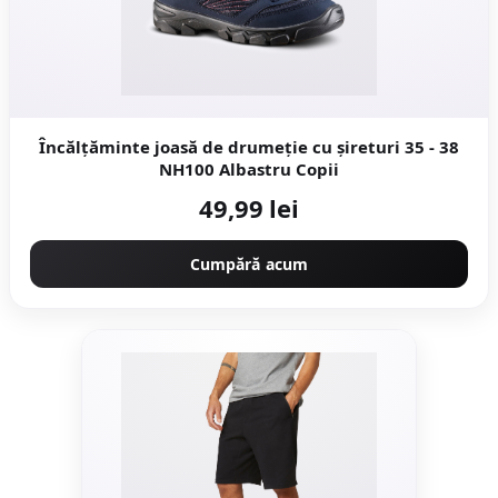
Încălțăminte joasă de drumeție cu șireturi 35 - 38
NH100 Albastru Copii
49,99 lei
Cumpără acum