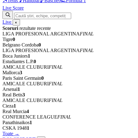
🎾
Tenis
🤾
Handbal
🏀
Baschet
🏎
Formula 1
Live Score
Live
◐
Scoruri
rezultate recente
LIGA PROFESIONAL ARGENTINA
FINAL
Tigre
0
Belgrano Cordoba
0
LIGA PROFESIONAL ARGENTINA
FINAL
Boca Juniors
1
Estudiantes L.P.
0
AMICALE CLUBURI
FINAL
Mallorca
3
Paris Saint Germain
0
AMICALE CLUBURI
FINAL
Arsenal
1
Real Betis
3
AMICALE CLUBURI
FINAL
Cieza
1
Real Murcia
4
CONFERENCE LEAGUE
FINAL
Panathinaikos
1
CSKA 1948
1
Toate →