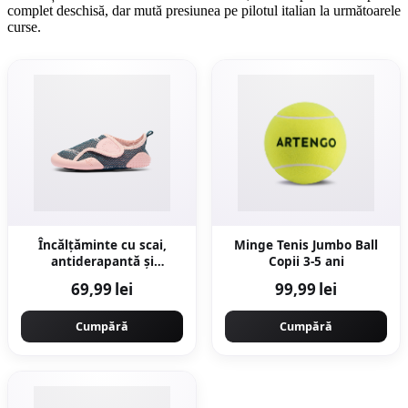
complet deschisă, dar mută presiunea pe pilotul italian la următoarele
curse.
Încălțăminte cu scai,
Minge Tenis Jumbo Ball
antiderapantă și
Copii 3-5 ani
respirabilă, roz albastru,
69,99 lei
99,99 lei
bebeluși
Cumpără
Cumpără