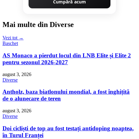
Cumpără acum
Mai multe din Diverse
Vezi tot →
Baschet
AS Monaco a pierdut locul din LNB Elite și Elite 2
pentru sezonul 2026-2027
august 3, 2026
Diverse
Antholz, baza biatlonului mondial, a fost înghițită
de o alunecare de teren
august 3, 2026
Diverse
Doi cicliști de top au fost testați antidoping noaptea,
în Turul Franței