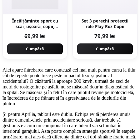
Încălțăminte sport cu
Set 3 perechi protecții
scai, ușoară, copii,
role Play Roz Copii
albastru și alb
69,99 lei
79,99 lei
Cumpără
Cumpără
Aici apare întrebarea care contează cel mai mult pentru cursa la titlu:
cât de repede poate trece peste impactul fizic și psihic al
accidentului? O căzătură la aproape 200 km/h, urmată de zeci de
metri de rostogolire pe asfalt, nu se măsoară doar în diagnosticul de
la spital. Se măsoară și în felul în care pilotul revine pe motocicletă,
în încrederea de pe frânare și în agresivitatea de la duelurile din
pluton.
Și pentru Aprilia, tabloul este dublu. Echipa evită pierderea unuia
dintre oamenii-cheie prin accidentare serioasă, dar trebuie să
gestioneze acum un campionat în care liderul s-a schimbat în
interiorul garajului. Asta poate complica strategia sportivă în etapele
următoare, mai ales dacă diferența dintre cei doi rămâne foarte mică.