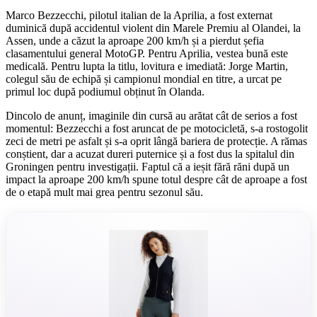
Marco Bezzecchi, pilotul italian de la Aprilia, a fost externat
duminică după accidentul violent din Marele Premiu al Olandei, la
Assen, unde a căzut la aproape 200 km/h și a pierdut șefia
clasamentului general MotoGP. Pentru Aprilia, vestea bună este
medicală. Pentru lupta la titlu, lovitura e imediată: Jorge Martin,
colegul său de echipă și campionul mondial en titre, a urcat pe
primul loc după podiumul obținut în Olanda.
Dincolo de anunț, imaginile din cursă au arătat cât de serios a fost
momentul: Bezzecchi a fost aruncat de pe motocicletă, s-a rostogolit
zeci de metri pe asfalt și s-a oprit lângă bariera de protecție. A rămas
conștient, dar a acuzat dureri puternice și a fost dus la spitalul din
Groningen pentru investigații. Faptul că a ieșit fără răni după un
impact la aproape 200 km/h spune totul despre cât de aproape a fost
de o etapă mult mai grea pentru sezonul său.