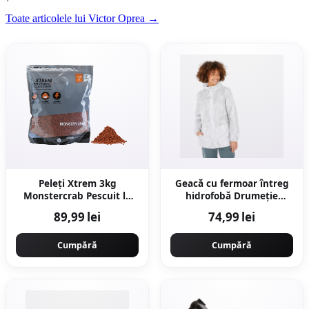
Toate articolele lui Victor Oprea →
Peleți Xtrem 3kg
Geacă cu fermoar întreg
Monstercrab Pescuit la
hidrofobă Drumeție
Crap
Raincut Alb Damă
89,99 lei
74,99 lei
Cumpără
Cumpără