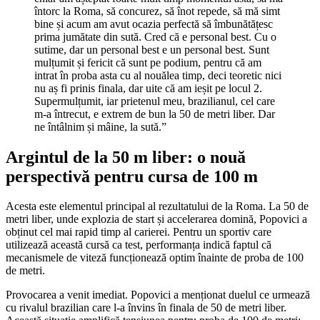
întorc la Roma, să concurez, să înot repede, să mă simt
bine și acum am avut ocazia perfectă să îmbunătățesc
prima jumătate din sută. Cred că e personal best. Cu o
sutime, dar un personal best e un personal best. Sunt
mulțumit și fericit că sunt pe podium, pentru că am
intrat în proba asta cu al nouălea timp, deci teoretic nici
nu aș fi prinis finala, dar uite că am ieșit pe locul 2.
Supermulțumit, iar prietenul meu, brazilianul, cel care
m-a întrecut, e extrem de bun la 50 de metri liber. Dar
ne întâlnim și mâine, la sută.”
Argintul de la 50 m liber: o nouă
perspectivă pentru cursa de 100 m
Acesta este elementul principal al rezultatului de la Roma. La 50 de
metri liber, unde explozia de start și accelerarea domină, Popovici a
obținut cel mai rapid timp al carierei. Pentru un sportiv care
utilizează această cursă ca test, performanța indică faptul că
mecanismele de viteză funcționează optim înainte de proba de 100
de metri.
Provocarea a venit imediat. Popovici a menționat duelul ce urmează
cu rivalul brazilian care l-a învins în finala de 50 de metri liber.