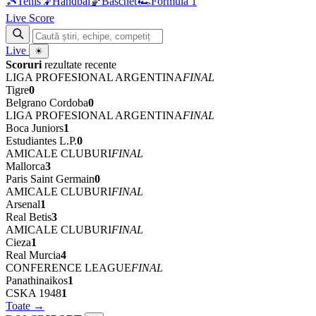
🎾
Tenis
🤾
Handbal
🏀
Baschet
🏎
Formula 1
Live Score
Live
☀
Scoruri
rezultate recente
LIGA PROFESIONAL ARGENTINA
FINAL
Tigre
0
Belgrano Cordoba
0
LIGA PROFESIONAL ARGENTINA
FINAL
Boca Juniors
1
Estudiantes L.P.
0
AMICALE CLUBURI
FINAL
Mallorca
3
Paris Saint Germain
0
AMICALE CLUBURI
FINAL
Arsenal
1
Real Betis
3
AMICALE CLUBURI
FINAL
Cieza
1
Real Murcia
4
CONFERENCE LEAGUE
FINAL
Panathinaikos
1
CSKA 1948
1
Toate →