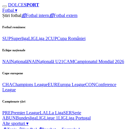
DOLCE
SPORT
Fotbal
▾
Știri fotbal
📰
Fotbal intern
📰
Fotbal extern
Fotbal românesc
SUP
Superliga
LIG
Liga 2
CUP
Cupa României
Echipe naționale
NAI
Națională
NAI
Națională U21
CAM
Campionatul Mondial 2026
Cupe europene
CHA
Champions League
EUR
Europa League
CON
Conference
League
Campionate țări
PRE
Premier League
LAL
La Liga
SER
Serie
A
BUN
Bundesliga
LIG
Ligue 1
LIG
Liga Portugal
Alte sporturi
▾