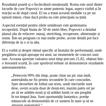
Rezultatul poartă și o încărcătură emoțională. Roma este unul dintre
locurile de care Popovici se simte puternic legat, aspect vizibil și în
reacția sa de după cursă. El nu a tratat această medalie ca pe un
episod minor, chiar dacă proba nu este principala sa țintă.
Aspectul esențial pentru zilele următoare este gestionarea
recuperării. După finala de 50 de metri liber, Popovici a detaliat
planul său de refacere: masaj, stretching, recuperare, alimentație și
somn. Într-un program cu mai multe probe, aceste detalii pot face
diferența de la o zi la alta.
El a vorbit și despre ritmul specific al înotului de performanță, unde
pregătirea ocupă aproape tot anul, iar momentele de concurs sunt
rare. Aceasta sporește valoarea unui timp precum 21,82, obținut într-
o fereastră scurtă, în care sportivul trebuie să demonstreze rezultatele
antrenamentelor.
„Petrecem 99% din timp, poate chiar un pic mai mult,
antrenându-ne fix pentru secundele în care concurăm.
Spre deosebire de fotbal sau tenis, unde meciurile sunt
dese, avem ocazia doar de două-trei, maxim patru ori pe
an să ne arătăm nouă și să arătăm lumii ce am pregătit
în tot timpul ăsta. Sunt oportunități fantastice, portițe
minuscule să demonstrăm de ce suntem în stare și să ne
atingem potențialul.”