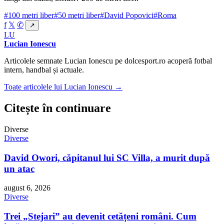
#100 metri liber
#50 metri liber
#David Popovici
#Roma
f
𝕏
✆
↗
LU
Lucian Ionescu
Articolele semnate Lucian Ionescu pe dolcesport.ro acoperă fotbal
intern, handbal și actuale.
Toate articolele lui Lucian Ionescu →
Citește în continuare
Diverse
Diverse
David Owori, căpitanul lui SC Villa, a murit după
un atac
august 6, 2026
Diverse
Trei „Stejari” au devenit cetățeni români. Cum