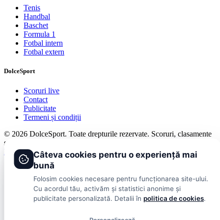
Tenis
Handbal
Baschet
Formula 1
Fotbal intern
Fotbal extern
DolceSport
Scoruri live
Contact
Publicitate
Termeni și condiții
© 2026 DolceSport. Toate drepturile rezervate.
Scoruri, clasamente
și analize din toate competițiile
Fotbal intern
Fotbal extern
Scoruri live
Câteva cookies pentru o experiență mai
bună
Folosim cookies necesare pentru funcționarea site-ului.
Cu acordul tău, activăm și statistici anonime și
publicitate personalizată. Detalii în
politica de cookies
.