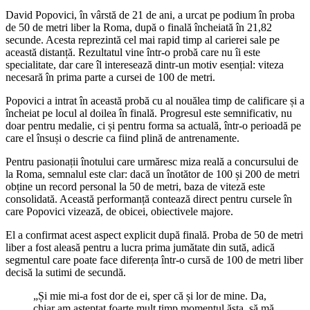
David Popovici, în vârstă de 21 de ani, a urcat pe podium în proba
de 50 de metri liber la Roma, după o finală încheiată în 21,82
secunde. Acesta reprezintă cel mai rapid timp al carierei sale pe
această distanță. Rezultatul vine într-o probă care nu îi este
specialitate, dar care îl interesează dintr-un motiv esențial: viteza
necesară în prima parte a cursei de 100 de metri.
Popovici a intrat în această probă cu al nouălea timp de calificare și a
încheiat pe locul al doilea în finală. Progresul este semnificativ, nu
doar pentru medalie, ci și pentru forma sa actuală, într-o perioadă pe
care el însuși o descrie ca fiind plină de antrenamente.
Pentru pasionații înotului care urmăresc miza reală a concursului de
la Roma, semnalul este clar: dacă un înotător de 100 și 200 de metri
obține un record personal la 50 de metri, baza de viteză este
consolidată. Această performanță contează direct pentru cursele în
care Popovici vizează, de obicei, obiectivele majore.
El a confirmat acest aspect explicit după finală. Proba de 50 de metri
liber a fost aleasă pentru a lucra prima jumătate din sută, adică
segmentul care poate face diferența într-o cursă de 100 de metri liber
decisă la sutimi de secundă.
„Și mie mi-a fost dor de ei, sper că și lor de mine. Da,
chiar am așteptat foarte mult timp momentul ăsta, să mă