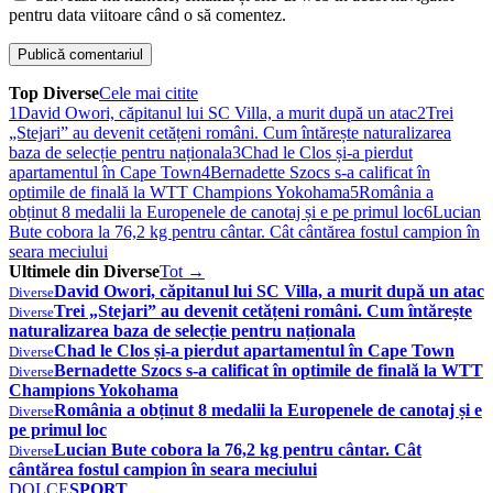
pentru data viitoare când o să comentez.
Top Diverse
Cele mai citite
1
David Owori, căpitanul lui SC Villa, a murit după un atac
2
Trei
„Stejari” au devenit cetățeni români. Cum întărește naturalizarea
baza de selecție pentru naționala
3
Chad le Clos și-a pierdut
apartamentul în Cape Town
4
Bernadette Szocs s-a calificat în
optimile de finală la WTT Champions Yokohama
5
România a
obținut 8 medalii la Europenele de canotaj și e pe primul loc
6
Lucian
Bute cobora la 76,2 kg pentru cântar. Cât cântărea fostul campion în
seara meciului
Ultimele din Diverse
Tot →
David Owori, căpitanul lui SC Villa, a murit după un atac
Diverse
Trei „Stejari” au devenit cetățeni români. Cum întărește
Diverse
naturalizarea baza de selecție pentru naționala
Chad le Clos și-a pierdut apartamentul în Cape Town
Diverse
Bernadette Szocs s-a calificat în optimile de finală la WTT
Diverse
Champions Yokohama
România a obținut 8 medalii la Europenele de canotaj și e
Diverse
pe primul loc
Lucian Bute cobora la 76,2 kg pentru cântar. Cât
Diverse
cântărea fostul campion în seara meciului
DOLCE
SPORT