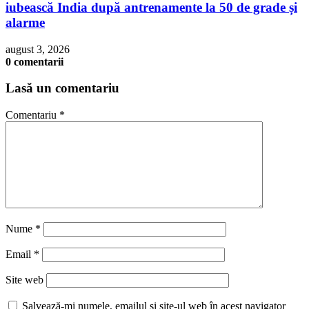
iubească India după antrenamente la 50 de grade și
alarme
august 3, 2026
0 comentarii
Lasă un comentariu
Comentariu
*
Nume
*
Email
*
Site web
Salvează-mi numele, emailul și site-ul web în acest navigator