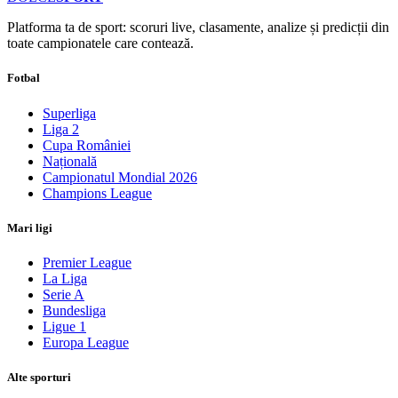
Platforma ta de sport: scoruri live, clasamente, analize și predicții din
toate campionatele care contează.
Fotbal
Superliga
Liga 2
Cupa României
Națională
Campionatul Mondial 2026
Champions League
Mari ligi
Premier League
La Liga
Serie A
Bundesliga
Ligue 1
Europa League
Alte sporturi