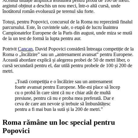
Această situație amplifică tensiunea pentru proba de 100 de metri:
argintul obținut a deschis un nou meci, într-o altă cursă, unde
înotătorul român evoluează pe terenul său forte.
Totuși, pentru Popovici, concursul de la Roma nu reprezintă finalul
parcursului. Este, în cuvintele sale, o etapă de lucru înaintea
Campionatelor Europene de la Paris din august, unde miza se mută
de la un test de formă la lupta pentru aur.
Potrivit
Cancan
, David Popovici consideră întreaga competiție de la
Roma o „încălzire” sau un „antrenament avansat” pentru Europene.
Această abordare explică și alegerea probei de 50 de metri liber, o
cursă secundară pentru el, dar utilă pentru probele de 100 și 200 de
metri.
„Toată competiția e o încălzire sau un antrenament
foarte avansat pentru Europene. Mie-mi place să încep
cu o probă în care simt că nu e chiar atât de multă
presiune, pentru că nu e proba mea preferată. Dar e
ceva de care am nevoie și trebuie să îmbunătățesc
pentru a fi mai bun la sută și la 200 de metri.”
Roma rămâne un loc special pentru
Popovici