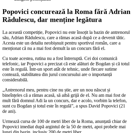
Popovici concurează la Roma fără Adrian
Rădulescu, dar menține legătura
La această competiție, Popovici nu este însoțit la bazin de antrenorul
său, Adrian Rădulescu, care a rămas acasă după ce a devenit tătic.
Acesta este un detaliu neobișnuit pentru sportivul român, care a
menționat că nu a mai fost demult la un concurs fără el.
Cu toate acestea, rutina nu a fost întreruptă. Cei doi comunică
telefonic, iar Popovici a precizat că este alături de Bogdan și că totul
este în regulă. Într-un sport atât de tehnic, unde fiecare sutime
contează, stabilitatea din jurul concursului are o importanță
considerabilă.
„Antrenorul meu, pentru cine nu știe, are un nou născut și
bineînțeles că a rămas acasă, să aibă grijă de el. Nu am mai fost de
mult fără domnul Adi la un concurs, dar e acolo, vorbim la telefon,
sunt cu Bogdan și totul este în regulă”, a spus David Popovici (21
de ani).
Urmează cursa de 100 de metri liber de la Roma, anunțată chiar de
Popovici imediat după argintul de la 50 de metri, apoi probele mai
lungi din bazin, inclusiv 200 de metri liber.