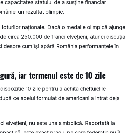
capacitatea statului de a susține financiar
mâniei un rezultat olimpic.
ul loturilor naționale. Dacă o medalie olimpică ajunge
 de circa 250.000 de franci elvețieni, atunci discuția
ci despre cum își apără România performanțele în
ngură, iar termenul este de 10 zile
ispoziție 10 zile pentru a achita cheltuielile
după ce apelul formulat de americani a intrat deja
i elvețieni, nu este una simbolică. Raportată la
mnastică, este exact pragul pe care federația nu îl