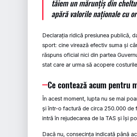
tăiem un mărunțiș din cheltui
apără valorile naționale cu or
Declarația ridică presiunea publică, d
sport: cine virează efectiv suma și c
răspuns oficial nici din partea Guvernul
stat care ar urma să acopere costurile
Ce contează acum pentru m
În acest moment, lupta nu se mai poartă 
și într-o factură de circa 250.000 de
intră în rejudecarea de la TAS și își 
Dacă nu, consecința indicată până acu