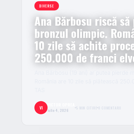
DIVERSE
Ana Bărbosu riscă să 
bronzul olimpic. Rom
10 zile să achite proc
250.000 de franci elv
Ana Bărbosu (19 ani) ar putea pierde m
România are 10 zile să plătească 250.0
TAS
VICTOR OPREA
VI
5 MIN CITIRE
0 COMENTARII
iulie 4, 2026