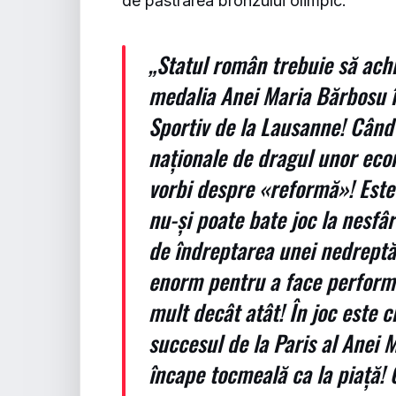
de păstrarea bronzului olimpic.
„Statul român trebuie să ach
medalia Anei Maria Bărbosu în
Sportiv de la Lausanne! Când 
naționale de dragul unor eco
vorbi despre «reformă»! Este
nu-și poate bate joc la nesfâ
de îndreptarea unei nedreptă
enorm pentru a face performan
mult decât atât! În joc este 
succesul de la Paris al Anei 
încape tocmeală ca la piață! 