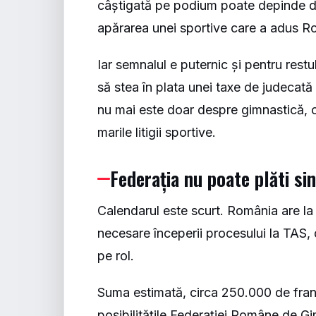
câștigată pe podium poate depinde de 
apărarea unei sportive care a adus Ro
Iar semnalul e puternic și pentru rest
să stea în plata unei taxe de judecată
nu mai este doar despre gimnastică, 
marile litigii sportive.
Federația nu poate plăti si
Calendarul este scurt. România are la d
necesare începerii procesului la TAS, 
pe rol.
Suma estimată, circa 250.000 de franc
posibilitățile Federației Române de Gi