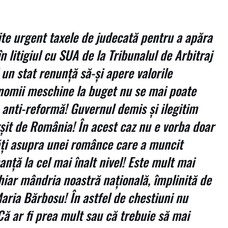
ite urgent taxele de judecată pentru a apăra
 litigiul cu SUA de la Tribunalul de Arbitraj
un stat renunță să-și apere valorile
nomii meschine la buget nu se mai poate
 anti-reformă! Guvernul demis și ilegitim
rșit de România! În acest caz nu e vorba doar
ți asupra unei românce care a muncit
ță la cel mai înalt nivel! Este mult mai
chiar mândria noastră națională, împlinită de
Maria Bărbosu! În astfel de chestiuni nu
Că ar fi prea mult sau că trebuie să mai