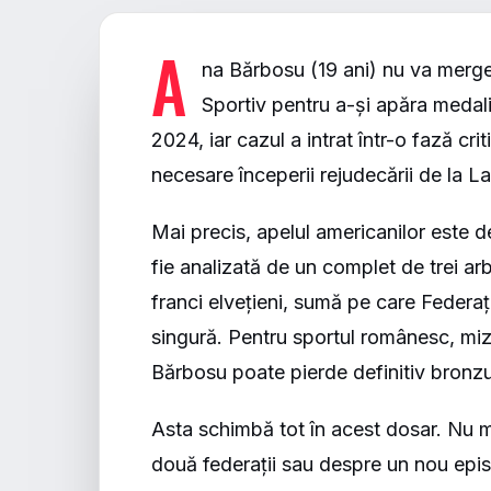
A
na Bărbosu (19 ani) nu va merge a
Sportiv pentru a-și apăra medali
2024, iar cazul a intrat într-o fază cri
necesare începerii rejudecării de la L
Mai precis, apelul americanilor este d
fie analizată de un complet de trei ar
franci elvețieni, sumă pe care Feder
singură. Pentru sportul românesc, miz
Bărbosu poate pierde definitiv bronzu
Asta schimbă tot în acest dosar. Nu m
două federații sau despre un nou epi