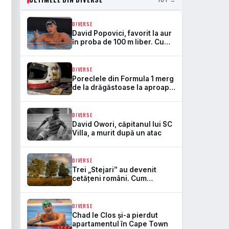
DIVERSE
David Popovici, favorit la aur
în proba de 100 m liber. Cum
arată programul lui la
Europenele de la Paris
DIVERSE
Poreclele din Formula 1 merg
de la drăgăstoase la aproape
jignitoare
DIVERSE
David Owori, căpitanul lui SC
Villa, a murit după un atac
DIVERSE
Trei „Stejari” au devenit
cetățeni români. Cum
întărește naturalizarea baza
de selecție pentru naționala
DIVERSE
Chad le Clos și-a pierdut
apartamentul în Cape Town