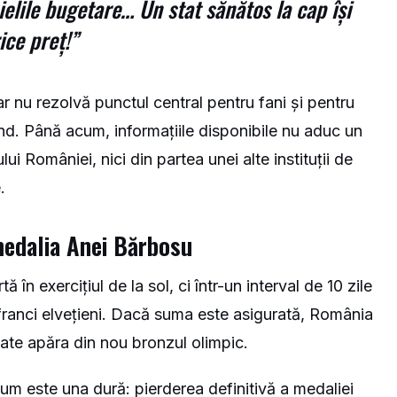
elile bugetare… Un stat sănătos la cap își
ice preț!”
ar nu rezolvă punctul central pentru fani și pentru
ând. Până acum, informațiile disponibile nu aduc un
ui României, nici din partea unei alte instituții de
.
edalia Anei Bărbosu
în exercițiul de la sol, ci într-un interval de 10 zile
 franci elvețieni. Dacă suma este asigurată, România
poate apăra din nou bronzul olimpic.
m este una dură: pierderea definitivă a medaliei