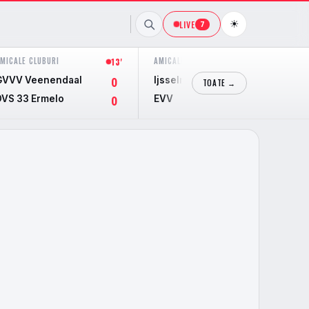
☀
LIVE
7
MICALE CLUBURI
AMICALE CLUBURI
13'
12'
GVVV Veenendaal
Ijsselmeervogels
0
0
TOATE →
DVS 33 Ermelo
EVV
0
2