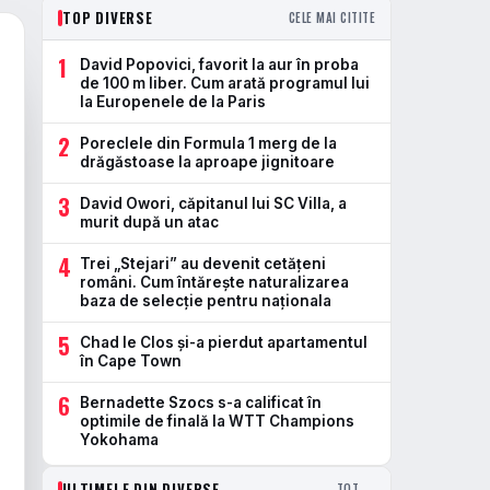
TOP DIVERSE
CELE MAI CITITE
1
David Popovici, favorit la aur în proba
de 100 m liber. Cum arată programul lui
la Europenele de la Paris
2
Poreclele din Formula 1 merg de la
drăgăstoase la aproape jignitoare
3
David Owori, căpitanul lui SC Villa, a
murit după un atac
4
Trei „Stejari” au devenit cetățeni
români. Cum întărește naturalizarea
baza de selecție pentru naționala
5
Chad le Clos și-a pierdut apartamentul
în Cape Town
6
Bernadette Szocs s-a calificat în
optimile de finală la WTT Champions
Yokohama
ULTIMELE DIN DIVERSE
TOT →