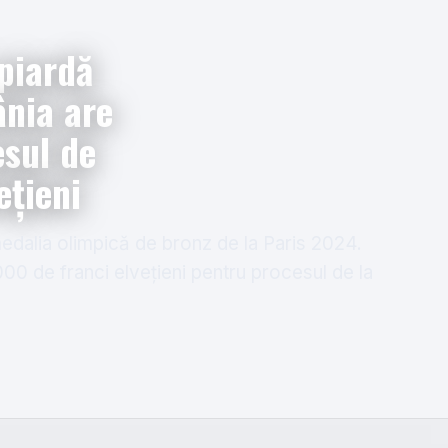
piardă
ânia are
esul de
ețieni
edalia olimpică de bronz de la Paris 2024.
00 de franci elvețieni pentru procesul de la