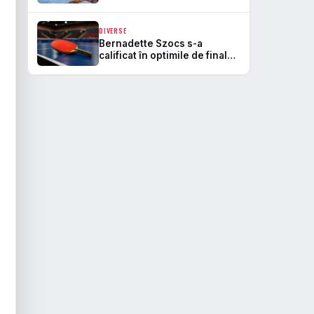
DIVERSE
Bernadette Szocs s-a
calificat în optimile de finală
la WTT Champions
Yokohama