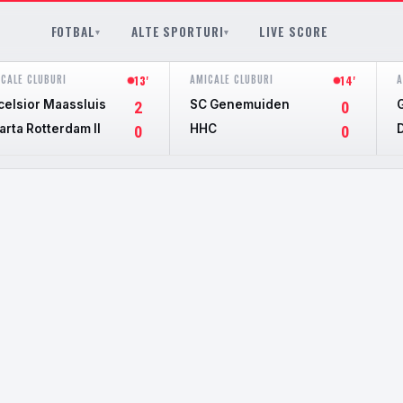
FOTBAL
ALTE SPORTURI
LIVE SCORE
▾
▾
CALE CLUBURI
AMICALE CLUBURI
A
13'
14'
celsior Maassluis
SC Genemuiden
2
0
arta Rotterdam II
HHC
0
0