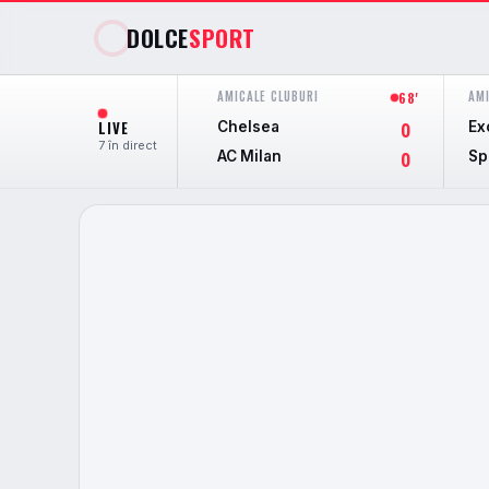
DOLCE
SPORT
AMICALE CLUBURI
AMI
68'
LIVE
Chelsea
Ex
0
7 în direct
AC Milan
Sp
0