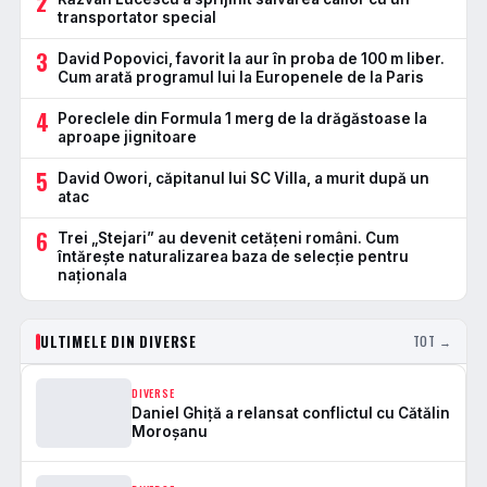
2
transportator special
3
David Popovici, favorit la aur în proba de 100 m liber.
Cum arată programul lui la Europenele de la Paris
4
Poreclele din Formula 1 merg de la drăgăstoase la
aproape jignitoare
5
David Owori, căpitanul lui SC Villa, a murit după un
atac
6
Trei „Stejari” au devenit cetățeni români. Cum
întărește naturalizarea baza de selecție pentru
naționala
ULTIMELE DIN DIVERSE
TOT →
DIVERSE
Daniel Ghiță a relansat conflictul cu Cătălin
Moroșanu