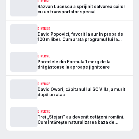
DIVERSE
Răzvan Lucescu a sprijinit salvarea cailor
cu un transportator special
DIVERSE
David Popovici, favorit la aur în proba de
100 m liber. Cum arată programul lui la
Europenele de la Paris
DIVERSE
Poreclele din Formula 1 merg de la
drăgăstoase la aproape jignitoare
DIVERSE
David Owori, căpitanul lui SC Villa, a murit
după un atac
DIVERSE
Trei „Stejari” au devenit cetățeni români.
Cum întărește naturalizarea baza de
selecție pentru naționala