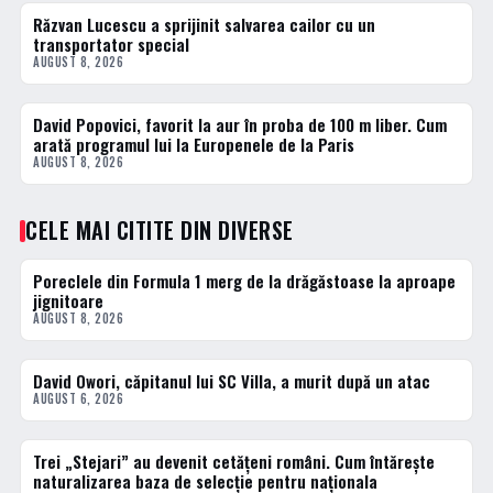
Răzvan Lucescu a sprijinit salvarea cailor cu un
DIVERSE
transportator special
AUGUST 8, 2026
David Popovici, favorit la aur în proba de 100 m liber. Cum
DIVERSE
arată programul lui la Europenele de la Paris
AUGUST 8, 2026
CELE MAI CITITE DIN DIVERSE
Poreclele din Formula 1 merg de la drăgăstoase la aproape
1 · TOP
jignitoare
AUGUST 8, 2026
David Owori, căpitanul lui SC Villa, a murit după un atac
2 · TOP
AUGUST 6, 2026
Trei „Stejari” au devenit cetățeni români. Cum întărește
3 · TOP
naturalizarea baza de selecție pentru naționala