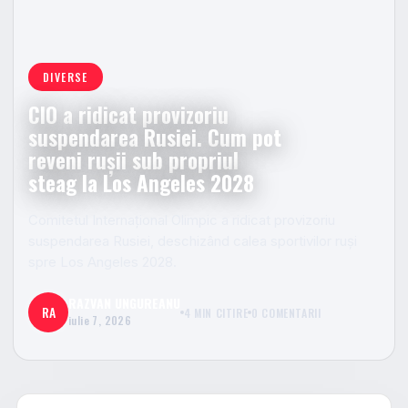
DIVERSE
CIO a ridicat provizoriu
suspendarea Rusiei. Cum pot
reveni rușii sub propriul
steag la Los Angeles 2028
Comitetul Internațional Olimpic a ridicat provizoriu
suspendarea Rusiei, deschizând calea sportivilor ruși
spre Los Angeles 2028.
RAZVAN UNGUREANU
RA
4 MIN CITIRE
0 COMENTARII
iulie 7, 2026