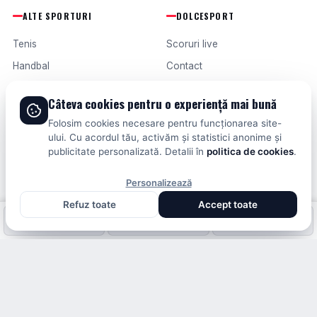
ALTE SPORTURI
DOLCESPORT
Tenis
Scoruri live
Handbal
Contact
Baschet
Publicitate
Câteva cookies pentru o experiență mai bună
Formula 1
Termeni și condiții
Folosim cookies necesare pentru funcționarea site-
Fotbal intern
ului. Cu acordul tău, activăm și statistici anonime și
publicitate personalizată. Detalii în
politica de cookies
.
Fotbal extern
Personalizează
Refuz toate
Accept toate
© 2026 DOLCESPORT. TOATE DREPTURILE REZERVATE.
Fotbal intern
Fotbal extern
Scoruri live
SCORURI, CLASAMENTE ȘI ANALIZE DIN TOATE COMPETIȚIILE