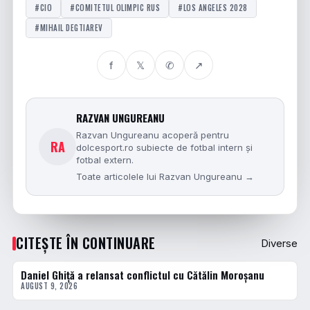
#CIO
#COMITETUL OLIMPIC RUS
#LOS ANGELES 2028
#MIHAIL DEGTIAREV
f
𝕏
✆
↗
RAZVAN UNGUREANU
Razvan Ungureanu acoperă pentru
RA
dolcesport.ro subiecte de fotbal intern și
fotbal extern.
Toate articolele lui Razvan Ungureanu →
CITEȘTE ÎN CONTINUARE
Diverse
Daniel Ghiță a relansat conflictul cu Cătălin Moroșanu
DIVERSE
AUGUST 9, 2026