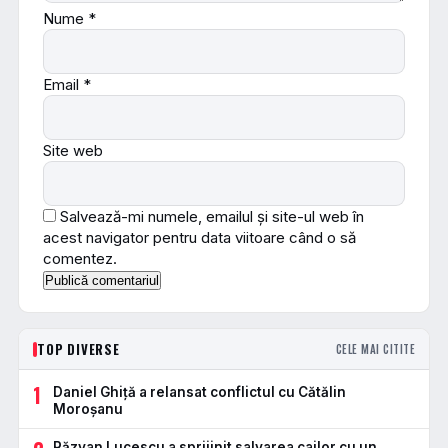
Nume
*
Email
*
Site web
Salvează-mi numele, emailul și site-ul web în
acest navigator pentru data viitoare când o să
comentez.
TOP DIVERSE
CELE MAI CITITE
1
Daniel Ghiță a relansat conflictul cu Cătălin
Moroșanu
Răzvan Lucescu a sprijinit salvarea cailor cu un