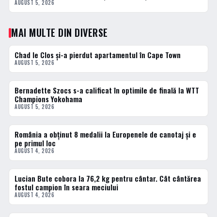
AUGUST 5, 2026
MAI MULTE DIN DIVERSE
Chad le Clos și-a pierdut apartamentul în Cape Town
DIVERSE
AUGUST 5, 2026
Bernadette Szocs s-a calificat în optimile de finală la WTT
DIVERSE
Champions Yokohama
AUGUST 5, 2026
România a obținut 8 medalii la Europenele de canotaj și e
DIVERSE
pe primul loc
AUGUST 4, 2026
Lucian Bute cobora la 76,2 kg pentru cântar. Cât cântărea
DIVERSE
fostul campion în seara meciului
AUGUST 4, 2026