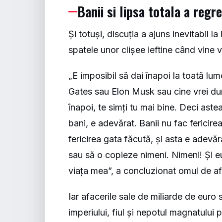
Banii si lipsa totala a regr
Și totuși, discuția a ajuns inevitabil 
spatele unor clișee ieftine când vine v
„E imposibil să dai înapoi la toată lu
Gates sau Elon Musk sau cine vrei du
înapoi, te simți tu mai bine. Deci aste
bani, e adevărat. Banii nu fac fericir
fericirea gata făcută, și asta e adevă
sau să o copieze nimeni. Nimeni! Și eu
viața mea”, a concluzionat omul de af
Iar afacerile sale de miliarde de euro 
imperiului, fiul și nepotul magnatului