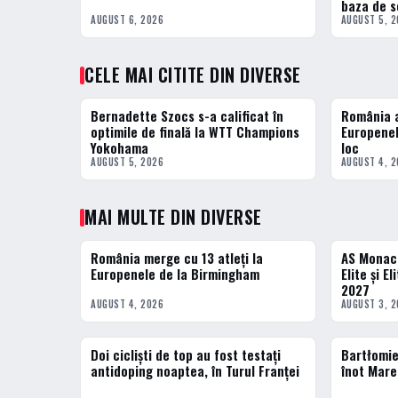
baza de s
AUGUST 6, 2026
AUGUST 5, 
CELE MAI CITITE DIN DIVERSE
Bernadette Szocs s-a calificat în
România a
1 · TOP
2 · TOP
optimile de finală la WTT Champions
Europenel
Yokohama
loc
AUGUST 5, 2026
AUGUST 4, 
MAI MULTE DIN DIVERSE
România merge cu 13 atleți la
AS Monaco
DIVERSE
BASCHET
Europenele de la Birmingham
Elite și E
2027
AUGUST 4, 2026
AUGUST 3, 
Doi cicliști de top au fost testați
Bartłomie
DIVERSE
DIVERSE
antidoping noaptea, în Turul Franței
înot Mare