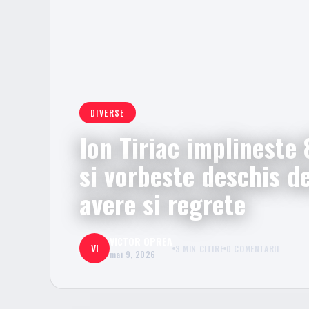
DIVERSE
Ion Tiriac implineste 
si vorbeste deschis d
avere si regrete
VICTOR OPREA
VI
3 MIN CITIRE
0 COMENTARII
mai 9, 2026