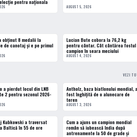
elecție pentru naționala
2026
AUGUST 5, 2026
 obținut 8 medalii la
Lucian Bute cobora la 76,2 kg
3 · TOP
e de canotaj și e pe primul
pentru cântar. Cât cântărea fostul
campion în seara meciului
2026
AUGUST 4, 2026
VEZI T
 a pierdut locul din LNB
Antholz, baza biatlonului mondial, 
DIVERSE
lite 2 pentru sezonul 2026-
fost înghițită de o alunecare de
teren
2026
AUGUST 3, 2026
j Kubkowski a traversat
Cum a ajuns un campion mondial
DIVERSE
a Baltică în 55 de ore
român să iubească India după
antrenamente la 50 de grade și