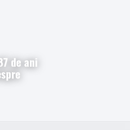
87 de ani
espre