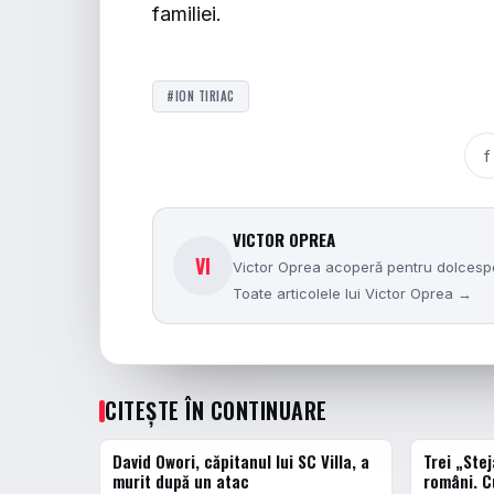
familiei.
#ION TIRIAC
f
VICTOR OPREA
VI
Victor Oprea acoperă pentru dolcesport
Toate articolele lui Victor Oprea →
CITEȘTE ÎN CONTINUARE
David Owori, căpitanul lui SC Villa, a
Trei „Stej
DIVERSE
DIVERSE
murit după un atac
români. C