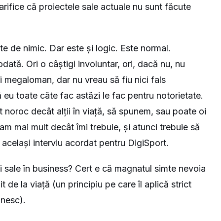
arifice că proiectele sale actuale nu sunt făcute
e de nimic. Dar este și logic. Este normal.
dată. Ori o câștigi involuntar, ori, dacă nu, nu
ci megaloman, dar nu vreau să fiu nici fals
eu toate câte fac astăzi le fac pentru notorietate.
 noroc decât alții în viață, să spunem, sau poate oi
i am mai mult decât îmi trebuie, și atunci trebuie să
n același interviu acordat pentru DigiSport.
ii sale în business? Cert e că magnatul simte nevoia
 de la viață (un principiu pe care îl aplică strict
ânesc).