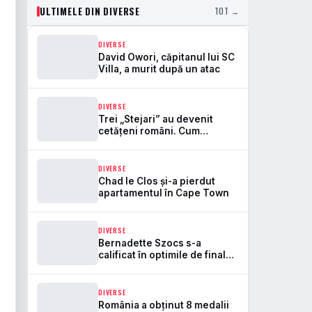
ULTIMELE DIN DIVERSE
TOT →
DIVERSE
David Owori, căpitanul lui SC
Villa, a murit după un atac
DIVERSE
Trei „Stejari” au devenit
cetățeni români. Cum
întărește naturalizarea baza
de selecție pentru naționala
DIVERSE
Chad le Clos și-a pierdut
apartamentul în Cape Town
DIVERSE
Bernadette Szocs s-a
calificat în optimile de finală
la WTT Champions
Yokohama
DIVERSE
România a obținut 8 medalii