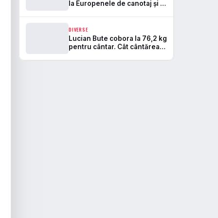
la Europenele de canotaj și e
pe primul loc
DIVERSE
Lucian Bute cobora la 76,2 kg
pentru cântar. Cât cântărea
fostul campion în seara
meciului