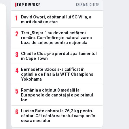
TOP DIVERSE
CELE MAI CITITE
1
David Owori, căpitanul lui SC Villa, a
murit după un atac
2
Trei „Stejari” au devenit cetățeni
români. Cum întărește naturalizarea
baza de selecție pentru naționala
3
Chad le Clos și-a pierdut apartamentul
în Cape Town
4
Bernadette Szocs s-a calificat în
optimile de finală la WTT Champions
Yokohama
5
România a obținut 8 medalii la
Europenele de canotaj și e pe primul
loc
6
Lucian Bute cobora la 76,2 kg pentru
cântar. Cât cântărea fostul campion în
seara meciului