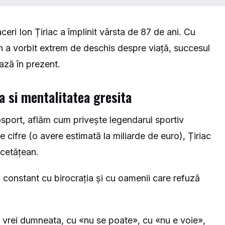
eri Ion Țiriac a împlinit vârsta de 87 de ani. Cu
n a vorbit extrem de deschis despre viață, succesul
ează în prezent.
a si mentalitatea gresita
osport
, aflăm cum privește legendarul sportiv
de cifre (o avere estimată la miliarde de euro), Țiriac
 cetățean.
ă constant cu birocrația și cu oamenii care refuză
 vrei dumneata, cu «nu se poate», cu «nu e voie»,