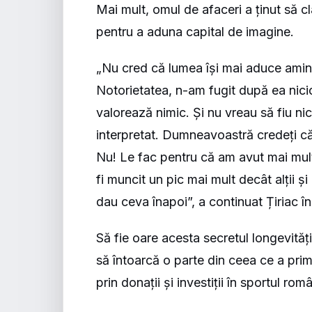
Mai mult, omul de afaceri a ținut să cl
pentru a aduna capital de imagine.
„Nu cred că lumea își mai aduce amint
Notorietatea, n-am fugit după ea nicio
valorează nimic. Și nu vreau să fiu ni
interpretat. Dumneavoastră credeți că 
Nu! Le fac pentru că am avut mai mult
fi muncit un pic mai mult decât alții ș
dau ceva înapoi”, a continuat Țiriac î
Să fie oare acesta secretul longevităț
să întoarcă o parte din ceea ce a primit
prin donații și investiții în sportul rom