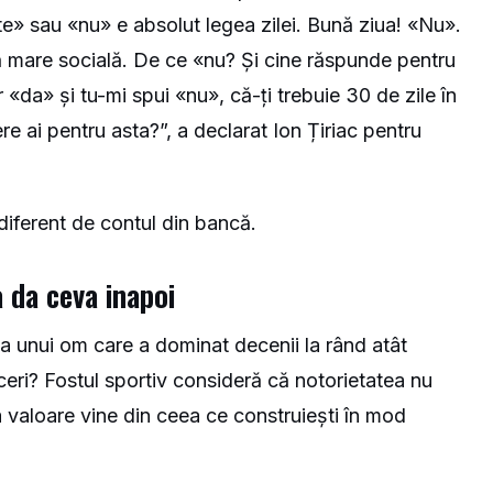
te» sau «nu» e absolut legea zilei. Bună ziua! «Nu».
ă mare socială. De ce «nu? Și cine răspunde pentru
«da» și tu-mi spui «nu», că-ți trebuie 30 de zile în
 ai pentru asta?”, a declarat Ion Țiriac pentru
diferent de contul din bancă.
a da ceva inapoi
 unui om care a dominat decenii la rând atât
ceri? Fostul sportiv consideră că notorietatea nu
ta valoare vine din ceea ce construiești în mod