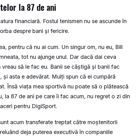
etelor la 87 de ani
la latura financiară. Fostul tenismen nu se ascunde în
orba despre bani și fericire.
mea, pentru că nu ai cum. Un singur om, nu eu, Bill
mneata, tot nu ajunge unul. Dar dacă dai ceva
a vreau să le fac eu. Banii se câștigă și banii fac
ea, și asta e adevărat. Mulți spun că ei cumpără
rat. Însă viața mea sportivă nu poate să o plătească
, la 87 de ani pe care îi fac acum, nu regret o zi din
aceri pentru DigiSport.
sunt acum transferate treptat către moștenitorii
 preluând deja puterea executivă în companiile