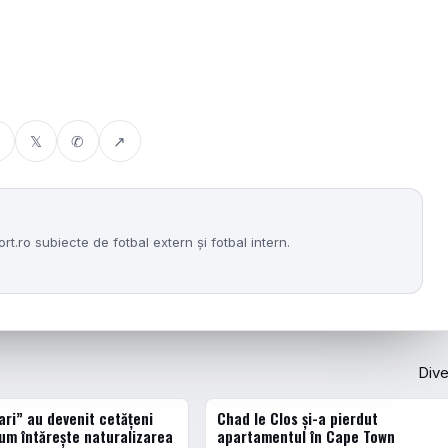
𝕏
✆
↗
.ro subiecte de fotbal extern și fotbal intern.
Div
ari” au devenit cetățeni
Chad le Clos și-a pierdut
DIVERSE
um întărește naturalizarea
apartamentul în Cape Town