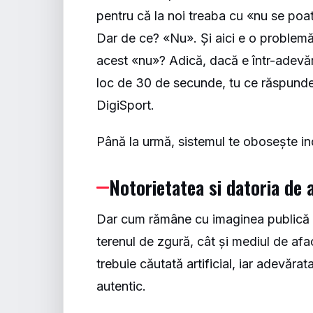
pentru că la noi treaba cu «nu se poa
Dar de ce? «Nu». Și aici e o problem
acest «nu»? Adică, dacă e într-adevăr 
loc de 30 de secunde, tu ce răspundere
DigiSport.
Până la urmă, sistemul te obosește in
Notorietatea si datoria de 
Dar cum rămâne cu imaginea publică a
terenul de zgură, cât și mediul de afa
trebuie căutată artificial, iar adevăra
autentic.