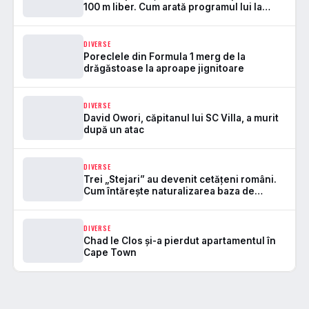
100 m liber. Cum arată programul lui la
Europenele de la Paris
DIVERSE
Poreclele din Formula 1 merg de la
drăgăstoase la aproape jignitoare
DIVERSE
David Owori, căpitanul lui SC Villa, a murit
după un atac
DIVERSE
Trei „Stejari” au devenit cetățeni români.
Cum întărește naturalizarea baza de
selecție pentru naționala
DIVERSE
Chad le Clos și-a pierdut apartamentul în
Cape Town