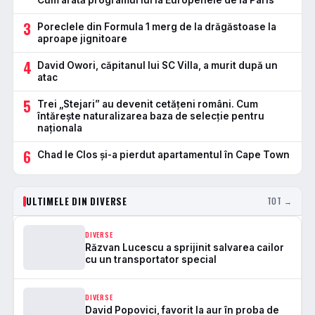
Cum arată programul lui la Europenele de la Paris
3
Poreclele din Formula 1 merg de la drăgăstoase la
aproape jignitoare
4
David Owori, căpitanul lui SC Villa, a murit după un
atac
5
Trei „Stejari” au devenit cetățeni români. Cum
întărește naturalizarea baza de selecție pentru
naționala
6
Chad le Clos și-a pierdut apartamentul în Cape Town
ULTIMELE DIN DIVERSE
TOT →
DIVERSE
Răzvan Lucescu a sprijinit salvarea cailor
cu un transportator special
DIVERSE
David Popovici, favorit la aur în proba de