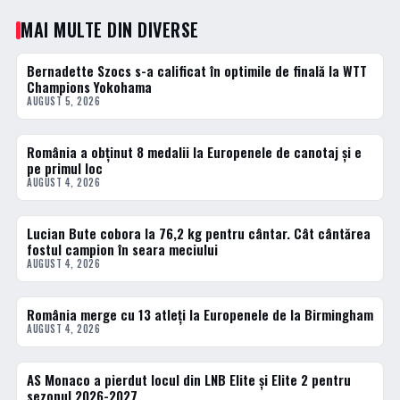
MAI MULTE DIN DIVERSE
Bernadette Szocs s-a calificat în optimile de finală la WTT
DIVERSE
Champions Yokohama
AUGUST 5, 2026
România a obținut 8 medalii la Europenele de canotaj și e
DIVERSE
pe primul loc
AUGUST 4, 2026
Lucian Bute cobora la 76,2 kg pentru cântar. Cât cântărea
DIVERSE
fostul campion în seara meciului
AUGUST 4, 2026
România merge cu 13 atleți la Europenele de la Birmingham
DIVERSE
AUGUST 4, 2026
AS Monaco a pierdut locul din LNB Elite și Elite 2 pentru
BASCHET
sezonul 2026-2027