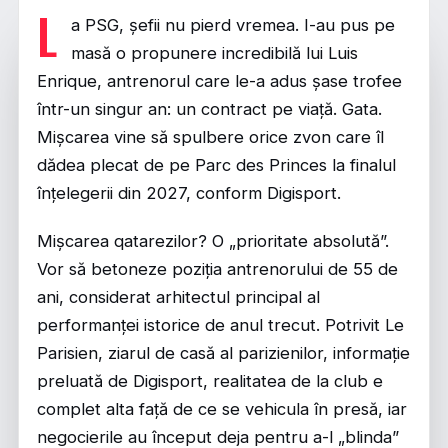
L
a PSG, șefii nu pierd vremea. I-au pus pe
masă o propunere incredibilă lui Luis
Enrique, antrenorul care le-a adus șase trofee
într-un singur an: un contract pe viață. Gata.
Mișcarea vine să spulbere orice zvon care îl
dădea plecat de pe Parc des Princes la finalul
înțelegerii din 2027, conform
Digisport
.
Mișcarea qatarezilor? O „prioritate absolută”.
Vor să betoneze poziția antrenorului de 55 de
ani, considerat arhitectul principal al
performanței istorice de anul trecut. Potrivit Le
Parisien, ziarul de casă al parizienilor, informație
preluată de Digisport, realitatea de la club e
complet alta față de ce se vehicula în presă, iar
negocierile au început deja pentru a-l „blinda”