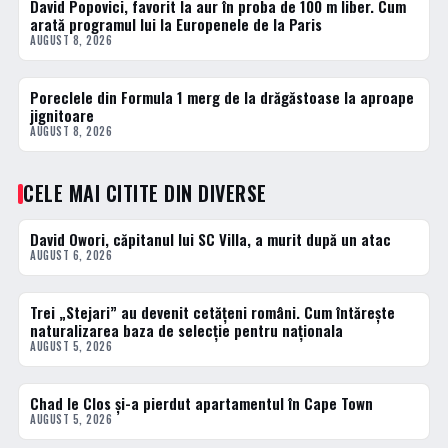
David Popovici, favorit la aur în proba de 100 m liber. Cum
DIVERSE
arată programul lui la Europenele de la Paris
AUGUST 8, 2026
Poreclele din Formula 1 merg de la drăgăstoase la aproape
DIVERSE
jignitoare
AUGUST 8, 2026
CELE MAI CITITE DIN DIVERSE
David Owori, căpitanul lui SC Villa, a murit după un atac
1 · TOP
AUGUST 6, 2026
Trei „Stejari” au devenit cetățeni români. Cum întărește
2 · TOP
naturalizarea baza de selecție pentru naționala
AUGUST 5, 2026
Chad le Clos și-a pierdut apartamentul în Cape Town
3 · TOP
AUGUST 5, 2026