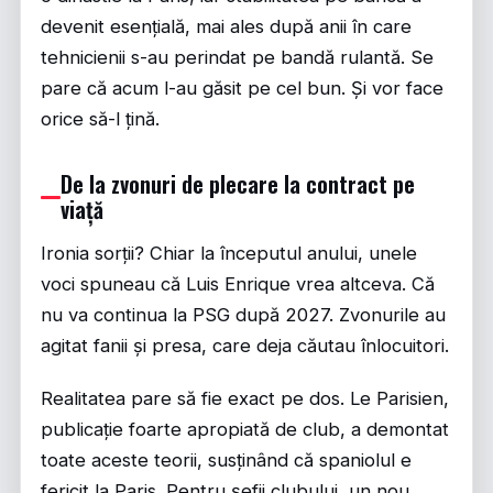
devenit esențială, mai ales după anii în care
tehnicienii s-au perindat pe bandă rulantă. Se
pare că acum l-au găsit pe cel bun. Și vor face
orice să-l țină.
De la zvonuri de plecare la contract pe
viață
Ironia sorții? Chiar la începutul anului, unele
voci spuneau că Luis Enrique vrea altceva. Că
nu va continua la PSG după 2027. Zvonurile au
agitat fanii și presa, care deja căutau înlocuitori.
Realitatea pare să fie exact pe dos. Le Parisien,
publicație foarte apropiată de club, a demontat
toate aceste teorii, susținând că spaniolul e
fericit la Paris. Pentru șefii clubului, un nou