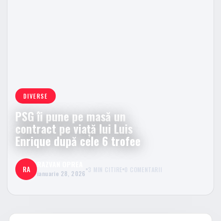
DIVERSE
PSG îi pune pe masă un
contract pe viață lui Luis
Enrique după cele 6 trofee
RAZVAN OPREA
RA
3 MIN CITIRE
0 COMENTARII
ianuarie 28, 2026