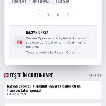
#CONTRACT
#LUIS ENRIQUE
#MERCATO
f
𝕏
✆
↗
RAZVAN OPREA
Razvan Oprea acoperă pentru dolcesport.ro
RA
subiecte de fotbal extern, fotbal intern și
baschet.
Toate articolele lui Razvan Oprea →
CITEȘTE ÎN CONTINUARE
Diverse
Răzvan Lucescu a sprijinit salvarea cailor cu un
DIVERSE
transportator special
AUGUST 8, 2026