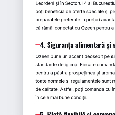
Leordeni și în Sectorul 4 al Bucureștiul
poți beneficia de oferte speciale și pr
preparatele preferate la prețuri avan
că rămâi conectat cu Qzeen pentru a d
4. Siguranța alimentară și 
Qzeen pune un accent deosebit pe
s
standarde de igienă. Fiecare comandă e
pentru a păstra prospețimea și aroma 
toate normele și regulamentele sunt re
de calitate. Astfel, poți comanda cu î
în cele mai bune condiții.
5. Plată flexibilă și convena