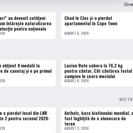
Div
ari” au devenit cetățeni
Chad le Clos și-a pierdut
DIVERSE
um întărește naturalizarea
apartamentul în Cape Town
elecție pentru naționala
2026
AUGUST 5, 2026
 obținut 8 medalii la
Lucian Bute cobora la 76,2 kg
3 · TOP
e de canotaj și e pe primul
pentru cântar. Cât cântărea fostul
campion în seara meciului
2026
AUGUST 4, 2026
VEZI T
 a pierdut locul din LNB
Antholz, baza biatlonului mondial, 
DIVERSE
lite 2 pentru sezonul 2026-
fost înghițită de o alunecare de
teren
2026
AUGUST 3, 2026