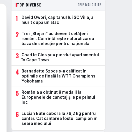
TOP DIVERSE
CELE MAI CITITE
1
David Owori, căpitanul lui SC Villa, a
murit după un atac
2
Trei „Stejari” au devenit cetățeni
români. Cum întărește naturalizarea
baza de selecție pentru naționala
3
Chad le Clos și-a pierdut apartamentul
în Cape Town
4
Bernadette Szocs s-a calificat în
optimile de finală la WTT Champions
Yokohama
5
România a obținut 8 medalii la
Europenele de canotaj și e pe primul
loc
6
Lucian Bute cobora la 76,2 kg pentru
cântar. Cât cântărea fostul campion în
seara meciului