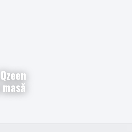
 Qzeen
a masă