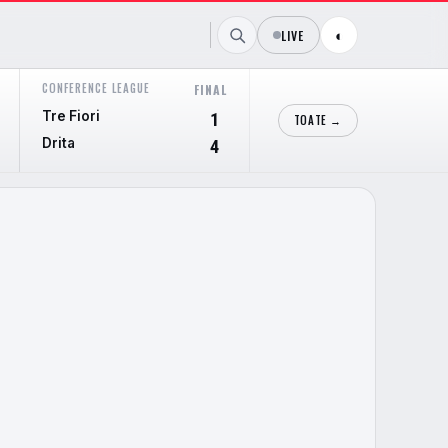
LIVE
◐
CONFERENCE LEAGUE
CONFERENCE LEAGUE
FINAL
FIN
Tre Fiori
Hibernian
1
TOATE →
Drita
Shkendija
4