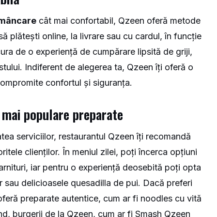
mâncare
cât mai confortabil, Qzeen oferă metode
să plătești online, la livrare sau cu cardul, în funcție
ucura de o experiență de cumpărare lipsită de griji,
lui. Indiferent de alegerea ta, Qzeen îți oferă o
compromite confortul și siguranța.
 mai populare preparate
atea serviciilor, restaurantul Qzeen îți recomandă
ele clienților. În meniul zilei, poți încerca opțiuni
arnituri, iar pentru o experiență deosebită poți opta
r sau delicioasele quesadilla de pui. Dacă preferi
oferă preparate autentice, cum ar fi noodles cu vită
rând, burgerii de la Qzeen, cum ar fi Smash Qzeen