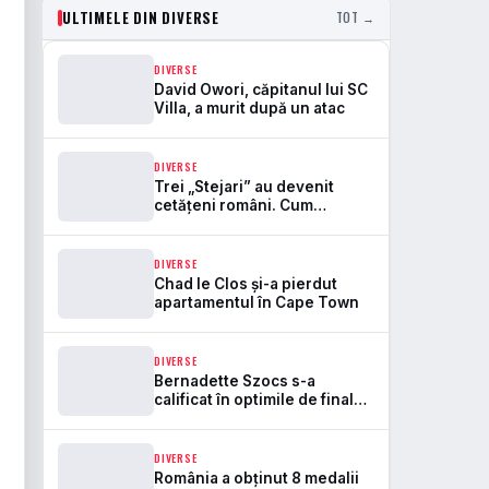
ULTIMELE DIN DIVERSE
TOT →
DIVERSE
David Owori, căpitanul lui SC
Villa, a murit după un atac
DIVERSE
Trei „Stejari” au devenit
cetățeni români. Cum
întărește naturalizarea baza
de selecție pentru naționala
DIVERSE
Chad le Clos și-a pierdut
apartamentul în Cape Town
DIVERSE
Bernadette Szocs s-a
calificat în optimile de finală
la WTT Champions
Yokohama
DIVERSE
România a obținut 8 medalii