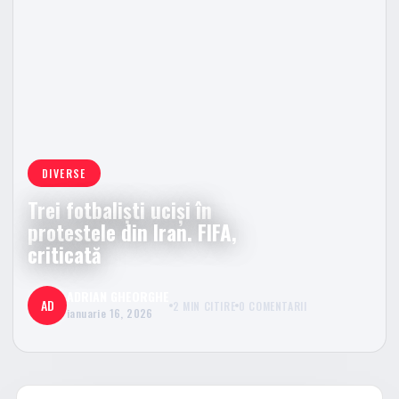
DIVERSE
Trei fotbaliști uciși în
protestele din Iran. FIFA,
criticată
ADRIAN GHEORGHE
AD
2 MIN CITIRE
0 COMENTARII
ianuarie 16, 2026