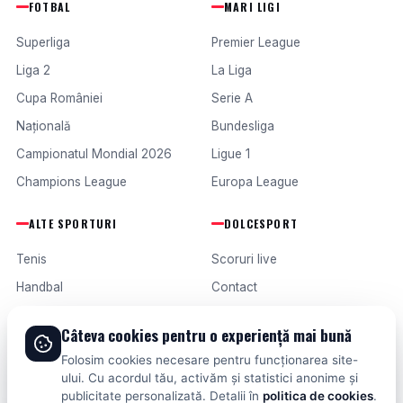
FOTBAL
MARI LIGI
Superliga
Premier League
Liga 2
La Liga
Cupa României
Serie A
Națională
Bundesliga
Campionatul Mondial 2026
Ligue 1
Champions League
Europa League
ALTE SPORTURI
DOLCESPORT
Tenis
Scoruri live
Handbal
Contact
Baschet
Publicitate
Câteva cookies pentru o experiență mai bună
Formula 1
Termeni și condiții
Folosim cookies necesare pentru funcționarea site-
Fotbal intern
ului. Cu acordul tău, activăm și statistici anonime și
publicitate personalizată. Detalii în
politica de cookies
.
Fotbal extern