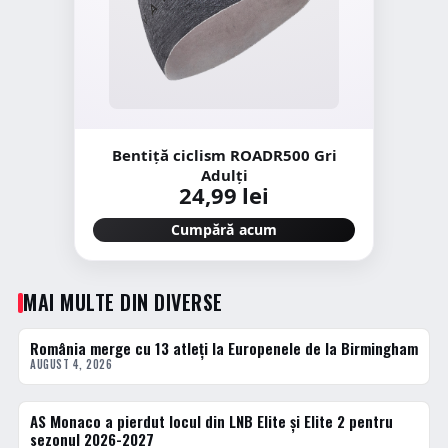
Bentiță ciclism ROADR500 Gri
Adulți
24,99 lei
Cumpără acum
MAI MULTE DIN DIVERSE
România merge cu 13 atleți la Europenele de la Birmingham
DIVERSE
AUGUST 4, 2026
AS Monaco a pierdut locul din LNB Elite și Elite 2 pentru
BASCHET
sezonul 2026-2027