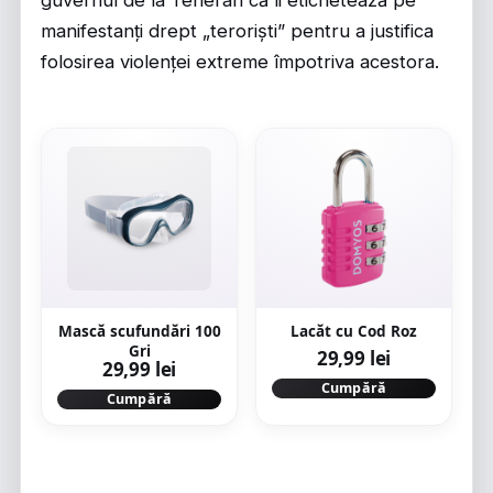
guvernul de la Teheran că îi etichetează pe
manifestanți drept „teroriști” pentru a justifica
folosirea violenței extreme împotriva acestora.
Mască scufundări 100
Lacăt cu Cod Roz
Gri
29,99 lei
29,99 lei
Cumpără
Cumpără