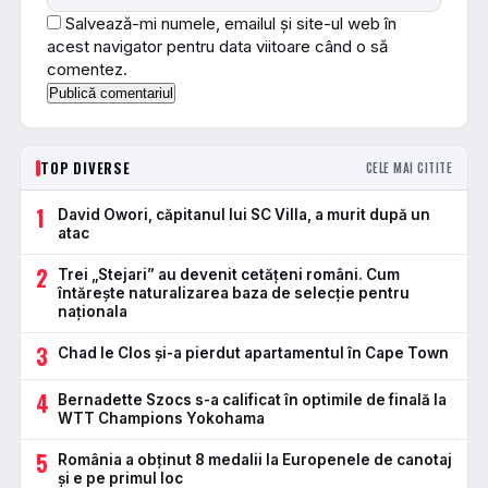
Salvează-mi numele, emailul și site-ul web în
acest navigator pentru data viitoare când o să
comentez.
TOP DIVERSE
CELE MAI CITITE
1
David Owori, căpitanul lui SC Villa, a murit după un
atac
2
Trei „Stejari” au devenit cetățeni români. Cum
întărește naturalizarea baza de selecție pentru
naționala
3
Chad le Clos și-a pierdut apartamentul în Cape Town
4
Bernadette Szocs s-a calificat în optimile de finală la
WTT Champions Yokohama
5
România a obținut 8 medalii la Europenele de canotaj
și e pe primul loc