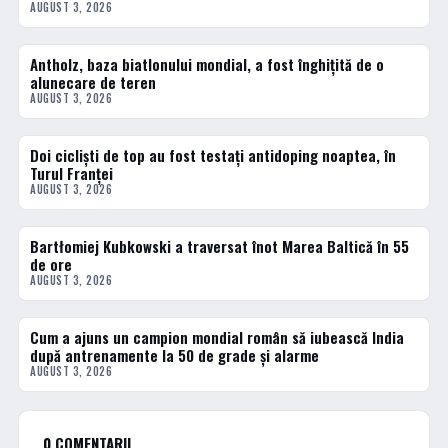
AUGUST 3, 2026
Antholz, baza biatlonului mondial, a fost înghițită de o
DIVERSE
alunecare de teren
AUGUST 3, 2026
Doi cicliști de top au fost testați antidoping noaptea, în
DIVERSE
Turul Franței
AUGUST 3, 2026
Bartłomiej Kubkowski a traversat înot Marea Baltică în 55
DIVERSE
de ore
AUGUST 3, 2026
Cum a ajuns un campion mondial român să iubească India
DIVERSE
după antrenamente la 50 de grade și alarme
AUGUST 3, 2026
0 COMENTARII