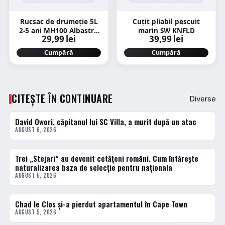
Rucsac de drumeție 5L
Cuțit pliabil pescuit
2-5 ani MH100 Albastru
marin SW KNFLD
29,99 lei
39,99 lei
Copii
Cumpără
Cumpără
CITEȘTE ÎN CONTINUARE
Diverse
David Owori, căpitanul lui SC Villa, a murit după un atac
DIVERSE
AUGUST 6, 2026
Trei „Stejari” au devenit cetățeni români. Cum întărește
DIVERSE
naturalizarea baza de selecție pentru naționala
AUGUST 5, 2026
Chad le Clos și-a pierdut apartamentul în Cape Town
DIVERSE
AUGUST 5, 2026