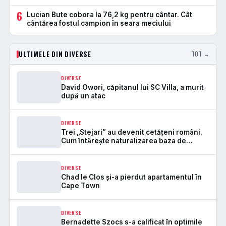
6
Lucian Bute cobora la 76,2 kg pentru cântar. Cât
cântărea fostul campion în seara meciului
ULTIMELE DIN DIVERSE
TOT →
DIVERSE
David Owori, căpitanul lui SC Villa, a murit
după un atac
DIVERSE
Trei „Stejari” au devenit cetățeni români.
Cum întărește naturalizarea baza de
selecție pentru naționala
DIVERSE
Chad le Clos și-a pierdut apartamentul în
Cape Town
DIVERSE
Bernadette Szocs s-a calificat în optimile