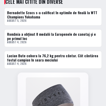
CELE MAI CITITE DIN DIVERSE
Bernadette Szocs s-a calificat în optimile de finală la WTT
1 · TOP
Champions Yokohama
AUGUST 5, 2026
România a obținut 8 medalii la Europenele de canotaj și e
2 · TOP
pe primul loc
AUGUST 4, 2026
Lucian Bute cobora la 76,2 kg pentru cântar. Cât cântărea
3 · TOP
fostul campion în seara meciului
AUGUST 4, 2026