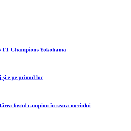
ă la WTT Champions Yokohama
și e pe primul loc
tărea fostul campion în seara meciului