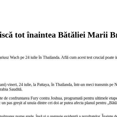
că tot înaintea Bătăliei Marii Br
usz Wach pe 24 iulie în Thailanda. Află cum acest test crucial poate in
) vineri, 24 iulie, la Pattaya, în Thailanda, într-un meci transmis pe Ne
rabia Saudită.
nte de confruntarea Fury contra Joshua, programată pentru ultimele etape
 un pas greșit al unuia dintre cei doi ar putea afecta planul pentru „Bătăli
palmares nume grele, însă și o regresie evidentă a rezultatelor. Înaint