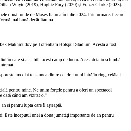
u Dillian Whyte (2019), Hughie Fury (2020) și Frazer Clarke (2023).
rimele două runde de Moses Itauma în iulie 2024. Prin urmare, fiecare
o formă mai bună decât Itauma.
e Arslanbek Makhmudov pe Tottenham Hotspur Stadium. Acesta a fost
iul în care și-a stabilit acest camp de lucru. Acest detaliu schimbă
antrenat.
porește imediat tensiunea dintre cei doi: unul intră în ring, celălalt
ecială pentru mine. Ne unim forțele pentru a oferi un spectacol
re dată când am vizitat-o.”
 an și pentru lupta care îl așteaptă.
ei. Este începutul unei a doua jumătăți importante de an pentru