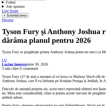
Fotbal
Alte sporturi
Live Score
◐ Schimbă tema
Diverse
Tyson Fury și Anthony Joshua ris
dărâma planul pentru 2026
Tyson Fury se pregătește pentru Anthony Joshua printr-un meci cu Mari
LU
Lucian Ionescu
iunie 30, 2026
5 min citire
0 comentarii
Tyson Fury (37 de ani) a anunțat că va boxa cu Mariusz Wach (46 de ani
Anthony Joshua, care îl va înfrunta pe Kristian Prenga la Jeddah, în A
Dincolo de anunțul propriu-zis, acest meci reprezintă ultimul test înai
an. Miza este considerabilă, chiar și pentru aceste meciuri de pregătire:
ambele tabere.
Pentru Fury, alegerea adversarului nu este întâmplătoare. Wach are în 