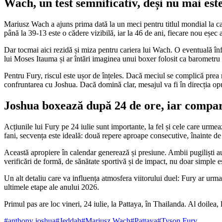
Wach, un test semnificativ, deși nu mai est
Mariusz Wach a ajuns prima dată la un meci pentru titlul mondial la ca
până la 39-13 este o cădere vizibilă, iar la 46 de ani, fiecare nou eșec 
Dar tocmai aici rezidă și miza pentru cariera lui Wach. O eventuală înfr
lui Moses Itauma și ar întări imaginea unui boxer folosit ca barometru
Pentru Fury, riscul este ușor de înțeles. Dacă meciul se complică prea 
confruntarea cu Joshua. Dacă domină clar, mesajul va fi în direcția op
Joshua boxează după 24 de ore, iar compara
Acțiunile lui Fury pe 24 iulie sunt importante, la fel și cele care urme
fani, secvența este ideală: două repere aproape consecutive, înainte d
Această apropiere în calendar generează și presiune. Ambii pugiliști au 
verificări de formă, de sănătate sportivă și de impact, nu doar simple e
Un alt detaliu care va influența atmosfera viitorului duel: Fury ar urma 
ultimele etape ale anului 2026.
Primul pas are loc vineri, 24 iulie, la Pattaya, în Thailanda. Al doilea
#anthony joshua
#Jeddah
#Mariusz Wach
#Pattaya
#Tyson Fury