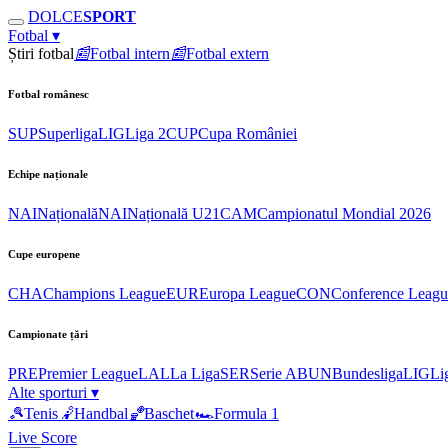
DOLCE
SPORT
Fotbal
▾
Știri fotbal
📰
Fotbal intern
📰
Fotbal extern
Fotbal românesc
SUP
Superliga
LIG
Liga 2
CUP
Cupa României
Echipe naționale
NAI
Națională
NAI
Națională U21
CAM
Campionatul Mondial 2026
Cupe europene
CHA
Champions League
EUR
Europa League
CON
Conference Leagu
Campionate țări
PRE
Premier League
LAL
La Liga
SER
Serie A
BUN
Bundesliga
LIG
Li
Alte sporturi
▾
🎾
Tenis
🤾
Handbal
🏀
Baschet
🏎
Formula 1
Live Score