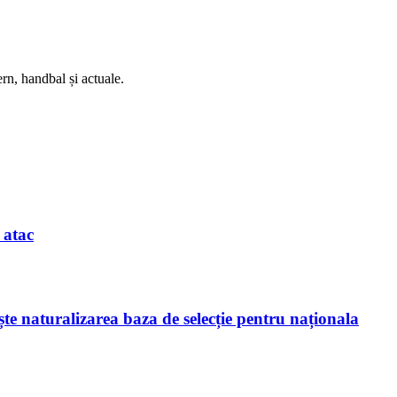
rn, handbal și actuale.
 atac
te naturalizarea baza de selecție pentru naționala