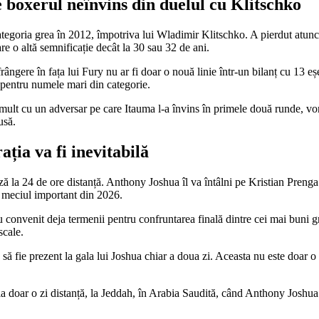
e boxerul neînvins din duelul cu Klitschko
tegoria grea în 2012, împotriva lui Wladimir Klitschko. A pierdut atunci
are o altă semnificație decât la 30 sau 32 de ani.
ângere în fața lui Fury nu ar fi doar o nouă linie într-un bilanț cu 13 e
 pentru numele mari din categorie.
mult cu un adversar pe care Itauma l-a învins în primele două runde, vor 
usă.
ția va fi inevitabilă
ază la 24 de ore distanță. Anthony Joshua îl va întâlni pe Kristian Preng
e meciul important din 2026.
convenit deja termenii pentru confruntarea finală dintre cei mai buni grei
scale.
să fie prezent la gala lui Joshua chiar a doua zi. Aceasta nu este doar o vi
, la doar o zi distanță, la Jeddah, în Arabia Saudită, când Anthony Joshua