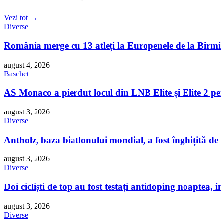
Vezi tot →
Diverse
România merge cu 13 atleți la Europenele de la Bir
august 4, 2026
Baschet
AS Monaco a pierdut locul din LNB Elite și Elite 2 p
august 3, 2026
Diverse
Antholz, baza biatlonului mondial, a fost înghițită de
august 3, 2026
Diverse
Doi cicliști de top au fost testați antidoping noaptea, 
august 3, 2026
Diverse