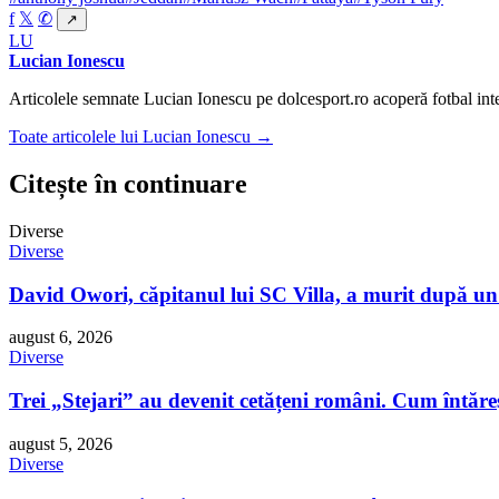
f
𝕏
✆
↗
LU
Lucian Ionescu
Articolele semnate Lucian Ionescu pe dolcesport.ro acoperă fotbal inte
Toate articolele lui Lucian Ionescu →
Citește în continuare
Diverse
Diverse
David Owori, căpitanul lui SC Villa, a murit după un
august 6, 2026
Diverse
Trei „Stejari” au devenit cetățeni români. Cum întăreș
august 5, 2026
Diverse