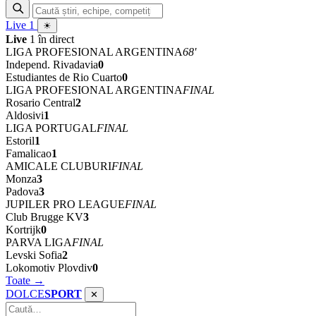
Live
1
☀
Live
1 în direct
LIGA PROFESIONAL ARGENTINA
68'
Independ. Rivadavia
0
Estudiantes de Rio Cuarto
0
LIGA PROFESIONAL ARGENTINA
FINAL
Rosario Central
2
Aldosivi
1
LIGA PORTUGAL
FINAL
Estoril
1
Famalicao
1
AMICALE CLUBURI
FINAL
Monza
3
Padova
3
JUPILER PRO LEAGUE
FINAL
Club Brugge KV
3
Kortrijk
0
PARVA LIGA
FINAL
Levski Sofia
2
Lokomotiv Plovdiv
0
Toate →
DOLCE
SPORT
✕