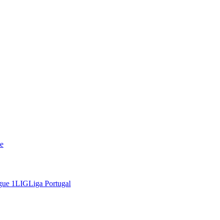
e
gue 1
LIG
Liga Portugal