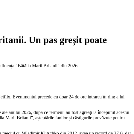
itanii. Un pas greșit poate
fluența "Bătălia Marii Britanii" din 2026
tflix. Evenimentul precede cu doar 24 de ore intrarea în ring a lui
 ale anului 2026, după ce termenii au fost agreați la începutul acestui
a Marii Britanii”, așteptările fanilor și câștigurile prevăzute pentru
e de meciul cu Wladimir Klitschko din 2012, avea un record de 27-0, dar