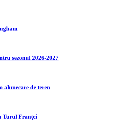
mingham
entru sezonul 2026-2027
 o alunecare de teren
în Turul Franței