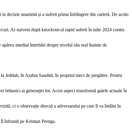
 la decizie unanimă și a suferit prima înfrângere din carieră. De acolo
șecuri. Ar surveni după knockout-ul rapid suferit în iulie 2024 contra
apărea imediat întrebări despre nivelul său real înainte de
a la Jeddah, în Arabia Saudită, în propriul meci de pregătire. Pentru
 britanici ai generației lor. Acest aspect transformă galele actuale în
zită, ci o observație directă a adversarului pe care îl va întâlni în
 îl înfruntă pe Kristian Prenga.