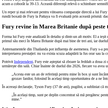
acum a coborât la 39-13. Această diferență relevă o schimbare semnific
Un reper și mai relevant pentru viitoarea comparație directă a lui Fury
rundă boxată de Fury la Pattaya va fi evaluată prin această prismă: da
Fury revine în Marea Britanie după peste t
Forma lui Fury este analizată în detaliu și dintr-un alt motiv. El a ie
primul său meci în Marea Britanie după mai bine de trei ani, iar duelul
Antrenamentele din Thailanda pot influența de asemenea. Fury s-a pregăt
interpretarea prestației: nu va exista scuza adaptării la fus orar sau la c
Potrivit
Independent
, Fury este așteptat să zboare la Jeddah a doua zi d
urmărește din sală. Chiar înainte de duelul din 2026, fiecare va avea un 
„Acesta este un an de referință pentru mine în box și sunt încânt
grozav fanilor, folosind în același timp oportunitatea de a ne în
În aceeași declarație, Tyson Fury (37 de ani), pugilist, a subliniat că mi
„În același timp, sunt pe deplin concentrat să mă pregătesc pent
mine.”