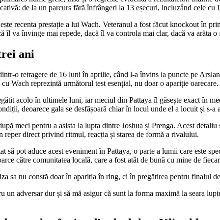
ativă: de la un parcurs fără înfrângeri la 13 eșecuri, incluzând cele c
 este recenta prestație a lui Wach. Veteranul a fost făcut knockout în p
că îl va învinge mai repede, dacă îl va controla mai clar, dacă va arăta 
rei ani
șit dintr-o retragere de 16 luni în aprilie, când l-a învins la puncte p
 cu Wach reprezintă următorul test esențial, nu doar o apariție oarecare.
it acolo în ultimele luni, iar meciul din Pattaya îl găsește exact în med
ondiții, deoarece gala se desfășoară chiar în locul unde el a locuit și s-a 
upă meci pentru a asista la lupta dintre Joshua și Prenga. Acest detaliu s
reper direct privind ritmul, reacția și starea de formă a rivalului.
at să pot aduce acest eveniment în Pattaya, o parte a lumii care este sp
toarce către comunitatea locală, care a fost atât de bună cu mine de fieca
za sa nu constă doar în apariția în ring, ci în pregătirea pentru finalul de
ru un adversar dur și să mă asigur că sunt la forma maximă la seara lupt