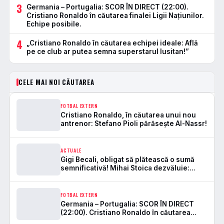
3
Germania – Portugalia: SCOR ÎN DIRECT (22:00).
Cristiano Ronaldo în căutarea finalei Ligii Națiunilor.
Echipe posibile.
4
„Cristiano Ronaldo în căutarea echipei ideale: Află
pe ce club ar putea semna superstarul lusitan!”
CELE MAI NOI CĂUTAREA
FOTBAL EXTERN
Cristiano Ronaldo, în căutarea unui nou
antrenor: Stefano Pioli părăsește Al-Nassr!
ACTUALE
Gigi Becali, obligat să plătească o sumă
semnificativă! Mihai Stoica dezvăluie:
„Suntem în căutarea unui sponsor”
FOTBAL EXTERN
Germania – Portugalia: SCOR ÎN DIRECT
(22:00). Cristiano Ronaldo în căutarea
finalei Ligii Națiunilor. Echipe posibile.