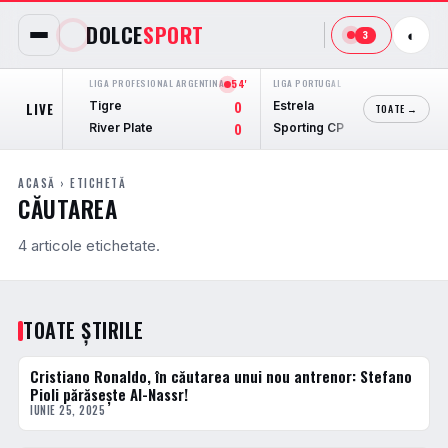
DOLCE
SPORT
◐
3
LIGA PROFESIONAL ARGENTINA
54'
LIGA PORTUGAL
87'
AMI
Tigre
Estrela
Ca
LIVE
0
2
TOATE →
River Plate
Sporting CP
La
0
2
ACASĂ
› ETICHETĂ
CĂUTAREA
4 articole etichetate.
TOATE ȘTIRILE
Cristiano Ronaldo, în căutarea unui nou antrenor: Stefano
FOTBAL EXTERN
Pioli părăsește Al-Nassr!
IUNIE 25, 2025