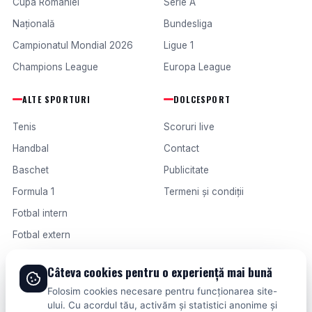
Cupa României
Serie A
Națională
Bundesliga
Campionatul Mondial 2026
Ligue 1
Champions League
Europa League
ALTE SPORTURI
DOLCESPORT
Tenis
Scoruri live
Handbal
Contact
Baschet
Publicitate
Formula 1
Termeni și condiții
Fotbal intern
Fotbal extern
Câteva cookies pentru o experiență mai bună
© 2026 DOLCESPORT. TOATE DREPTURILE REZERVATE.
Folosim cookies necesare pentru funcționarea site-
SCORURI, CLASAMENTE ȘI ANALIZE DIN TOATE COMPETIȚIILE
ului. Cu acordul tău, activăm și statistici anonime și