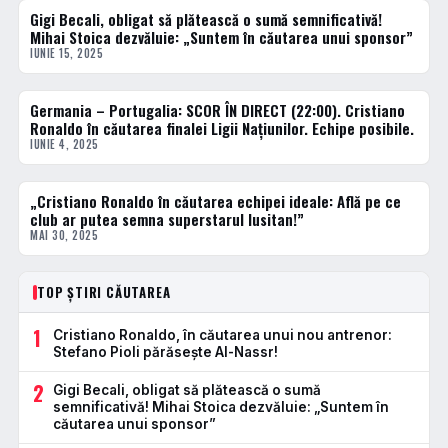
Gigi Becali, obligat să plătească o sumă semnificativă!
ACTUALE
Mihai Stoica dezvăluie: „Suntem în căutarea unui sponsor”
IUNIE 15, 2025
Germania – Portugalia: SCOR ÎN DIRECT (22:00). Cristiano
FOTBAL EXTERN
Ronaldo în căutarea finalei Ligii Națiunilor. Echipe posibile.
IUNIE 4, 2025
„Cristiano Ronaldo în căutarea echipei ideale: Află pe ce
FOTBAL EXTERN
club ar putea semna superstarul lusitan!”
MAI 30, 2025
TOP ȘTIRI CĂUTAREA
1
Cristiano Ronaldo, în căutarea unui nou antrenor:
Stefano Pioli părăsește Al-Nassr!
2
Gigi Becali, obligat să plătească o sumă
semnificativă! Mihai Stoica dezvăluie: „Suntem în
căutarea unui sponsor”