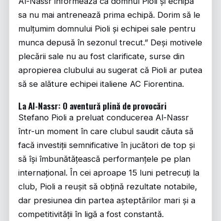
Al-Nassr informează că domnul Pioli și echipa
sa nu mai antrenează prima echipă. Dorim să le
mulțumim domnului Pioli și echipei sale pentru
munca depusă în sezonul trecut.” Deși motivele
plecării sale nu au fost clarificate, surse din
apropierea clubului au sugerat că Pioli ar putea
să se alăture echipei italiene AC Fiorentina.
La Al-Nassr: O aventură plină de provocări
Stefano Pioli a preluat conducerea Al-Nassr
într-un moment în care clubul saudit căuta să
facă investiții semnificative în jucători de top și
să își îmbunătățească performanțele pe plan
internațional. În cei aproape 15 luni petrecuți la
club, Pioli a reușit să obțină rezultate notabile,
dar presiunea din partea așteptărilor mari și a
competitivității în ligă a fost constantă.