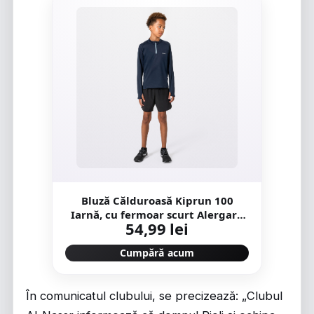
Bluză Călduroasă Kiprun 100
Iarnă, cu fermoar scurt Alergare
54,99 lei
Warm Copii
Cumpără acum
În comunicatul clubului, se precizează: „Clubul