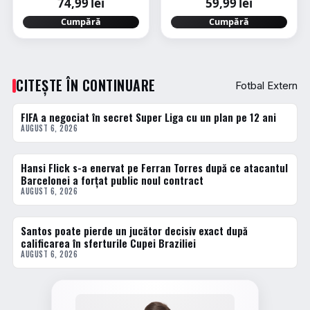
74,99 lei
59,99 lei
Cumpără
Cumpără
CITEȘTE ÎN CONTINUARE
Fotbal Extern
FIFA a negociat în secret Super Liga cu un plan pe 12 ani
FOTBAL EXTERN
AUGUST 6, 2026
Hansi Flick s-a enervat pe Ferran Torres după ce atacantul
FOTBAL EXTERN
Barcelonei a forțat public noul contract
AUGUST 6, 2026
Santos poate pierde un jucător decisiv exact după
FOTBAL EXTERN
calificarea în sferturile Cupei Braziliei
AUGUST 6, 2026