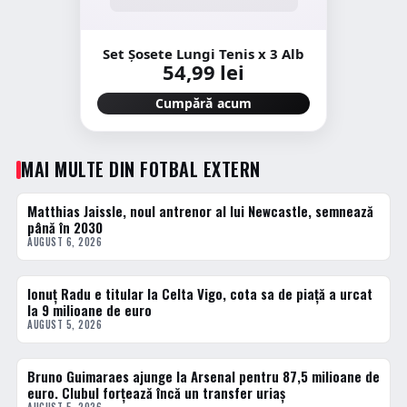
Set Șosete Lungi Tenis x 3 Alb
54,99 lei
Cumpără acum
MAI MULTE DIN FOTBAL EXTERN
Matthias Jaissle, noul antrenor al lui Newcastle, semnează
FOTBAL EXTERN
până în 2030
AUGUST 6, 2026
Ionuț Radu e titular la Celta Vigo, cota sa de piață a urcat
FOTBAL EXTERN
la 9 milioane de euro
AUGUST 5, 2026
Bruno Guimaraes ajunge la Arsenal pentru 87,5 milioane de
FOTBAL EXTERN
euro. Clubul forțează încă un transfer uriaș