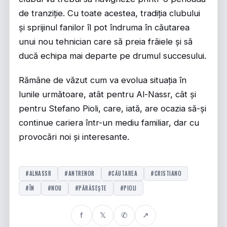
de tranziție. Cu toate acestea, tradiția clubului
și sprijinul fanilor îl pot îndruma în căutarea
unui nou tehnician care să preia frâiele și să
ducă echipa mai departe pe drumul succesului.
Rămâne de văzut cum va evolua situația în
lunile următoare, atât pentru Al-Nassr, cât și
pentru Stefano Pioli, care, iată, are ocazia să-și
continue cariera într-un mediu familiar, dar cu
provocări noi și interesante.
#ALNASSR
#ANTRENOR
#CĂUTAREA
#CRISTIANO
#ÎN
#NOU
#PĂRĂSEȘTE
#PIOLI
f
𝕏
✆
↗