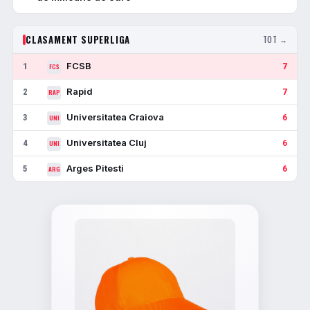
CLASAMENT SUPERLIGA
TOT →
FCSB
1
7
FCS
Rapid
2
7
RAP
Universitatea Craiova
3
6
UNI
Universitatea Cluj
4
6
UNI
Arges Pitesti
5
6
ARG