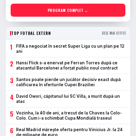
PROGRAM COMPLET →
TOP FOTBAL EXTERN
CELE MAI CITITE
1
FIFA a negociat în secret Super Liga cu un plan pe 12
ani
2
Hansi Flick s-a enervat pe Ferran Torres după ce
atacantul Barcelonei a forțat public noul contract
3
Santos poate pierde un jucător decisiv exact după
calificarea în sferturile Cupei Braziliei
4
David Owori, căpitanul lui SC Villa, a murit după un
atac
5
Vozinha, la 40 de ani, a trecut de la Chaves la Colo-
Colo. Cum i-a schimbat Cupa Mondială traseul
6
Real Madrid mărește oferta pentru Vinicius Jr. la 24
de milioane de euro