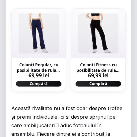
Colanţi Regular, cu
Colanţi Fitness cu
posibilitate de rulare
posibilitate de rulare
69,99 lei
69,99 lei
în partea de jos
în partea de jos
Fitness Damă
Negru Damă
Cumpără
Cumpără
Această rivalitate nu a fost doar despre trofee
și premii individuale, ci și despre sprijinul pe
care ambii jucători îl aduc fotbalului în
ansamblu. Fiecare dintre ei a contribuit la