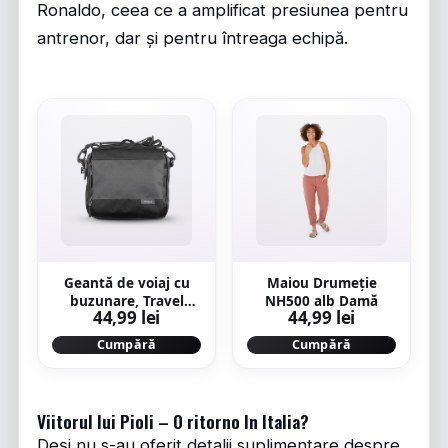
Ronaldo, ceea ce a amplificat presiunea pentru
antrenor, dar și pentru întreaga echipă.
Geantă de voiaj cu
Maiou Drumeție
buzunare, Travel
NH500 alb Damă
44,99 lei
44,99 lei
negru
Cumpără
Cumpără
Viitorul lui Pioli – O ritorno In Italia?
Deși nu s-au oferit detalii suplimentare despre