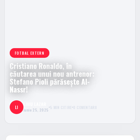
FOTBAL EXTERN
Cristiano Ronaldo, în
căutarea unui nou antrenor:
Stefano Pioli părăsește Al-
Nassr!
LIVIU LAZAR
LI
5 MIN CITIRE
0 COMENTARII
iunie 25, 2025