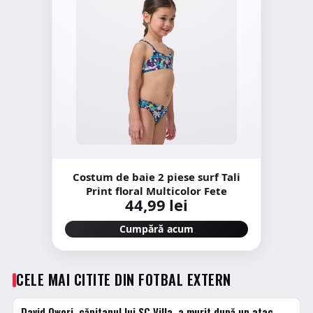
Costum de baie 2 piese surf Tali
Print floral Multicolor Fete
44,99 lei
Cumpără acum
CELE MAI CITITE DIN FOTBAL EXTERN
David Owori, căpitanul lui SC Villa, a murit după un atac
1 · TOP