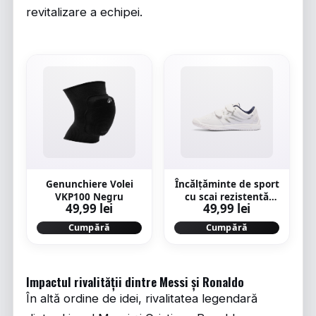
revitalizare a echipei.
Genunchiere Volei
Încălțăminte de sport
VKP100 Negru
cu scai rezistentă
49,99 lei
49,99 lei
TS100 alb Copii
Cumpără
Cumpără
Impactul rivalității dintre Messi și Ronaldo
În altă ordine de idei, rivalitatea legendară