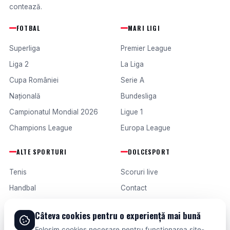
contează.
FOTBAL
MARI LIGI
Superliga
Premier League
Liga 2
La Liga
Cupa României
Serie A
Națională
Bundesliga
Campionatul Mondial 2026
Ligue 1
Champions League
Europa League
ALTE SPORTURI
DOLCESPORT
Tenis
Scoruri live
Handbal
Contact
Baschet
Publicitate
Câteva cookies pentru o experiență mai bună
Formula 1
Termeni și condiții
Folosim cookies necesare pentru funcționarea site-