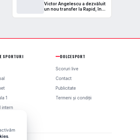
Victor Angelescu a dezvăluit
un nou transfer la Rapid, în
urma unei accidentări severe
în cantonament: „Suntem în
căutare
TE SPORTURI
DOLCESPORT
Scoruri live
bal
Contact
het
Publicitate
la 1
Termeni și condiții
 intern
l extern
 activăm
okies
.