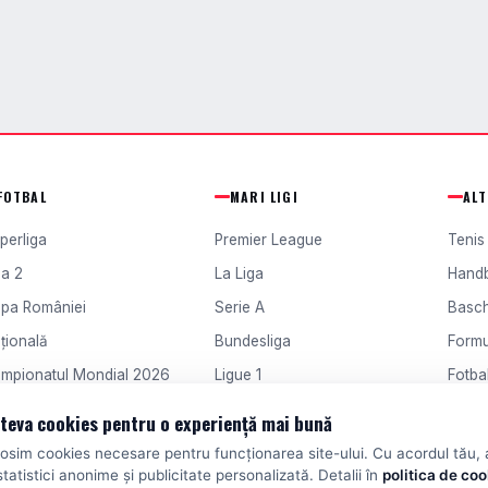
FOTBAL
MARI LIGI
AL
perliga
Premier League
Tenis
ga 2
La Liga
Hand
pa României
Serie A
Basc
țională
Bundesliga
Formu
mpionatul Mondial 2026
Ligue 1
Fotbal
ampions League
Europa League
Fotba
teva cookies pentru o experiență mai bună
losim cookies necesare pentru funcționarea site-ului. Cu acordul tău,
statistici anonime și publicitate personalizată. Detalii în
politica de co