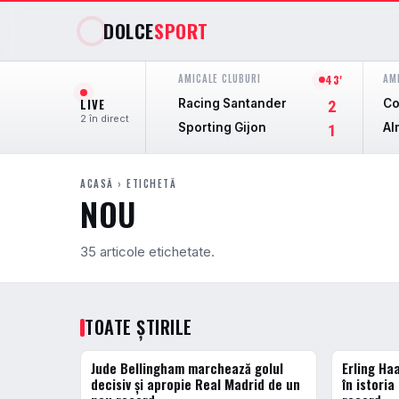
DOLCE
SPORT
AMICALE CLUBURI
AM
68'
LIVE
Racing Santander
Co
2
2 în direct
Sporting Gijon
Al
1
ACASĂ
› ETICHETĂ
NOU
35 articole etichetate.
TOATE ȘTIRILE
Jude Bellingham marchează golul
Erling Ha
FOTBAL EXTERN
FOTBAL EXT
decisiv și apropie Real Madrid de un
în istoria