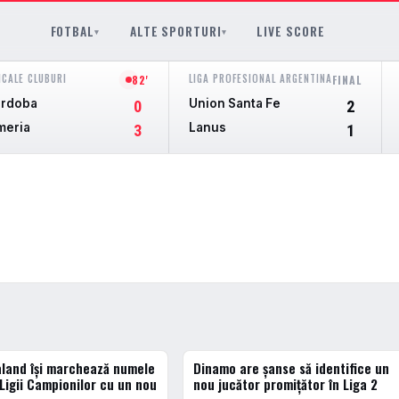
FOTBAL
ALTE SPORTURI
LIVE SCORE
▾
▾
ICALE CLUBURI
LIGA PROFESIONAL ARGENTINA
82'
FINAL
rdoba
Union Santa Fe
0
2
meria
Lanus
3
1
aland își marchează numele
Dinamo are șanse să identifice un
ERN
ACTUALE
 Ligii Campionilor cu un nou
nou jucător promițător în Liga 2