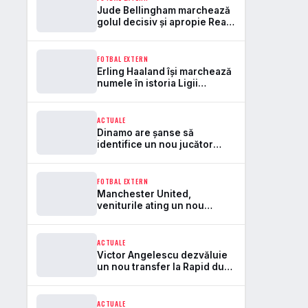
Jude Bellingham marchează
golul decisiv și apropie Real
Madrid de un nou record
FOTBAL EXTERN
Erling Haaland își marchează
numele în istoria Ligii
Campionilor cu un nou
record
ACTUALE
Dinamo are șanse să
identifice un nou jucător
promițător în Liga 2
FOTBAL EXTERN
Manchester United,
veniturile ating un nou
record în ciuda unui sezon
dezamăgitor în Premier
League
ACTUALE
Victor Angelescu dezvăluie
un nou transfer la Rapid după
o accidentare severă:
„Suntem în căutare”
ACTUALE