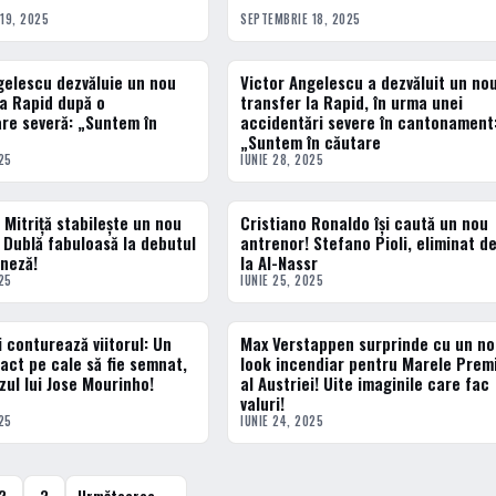
19, 2025
SEPTEMBRIE 18, 2025
gelescu dezvăluie un nou
Victor Angelescu a dezvăluit un no
ACTUALE
la Rapid după o
transfer la Rapid, în urma unei
re severă: „Suntem în
accidentări severe în cantonament
„Suntem în căutare
25
IUNIE 28, 2025
 Mitriță stabilește un nou
Cristiano Ronaldo își caută un nou
ERN
FOTBAL EXTERN
 Dublă fabuloasă la debutul
antrenor! Stefano Pioli, eliminat d
ineză!
la Al-Nassr
25
IUNIE 25, 2025
i conturează viitorul: Un
Max Verstappen surprinde cu un n
ERN
ACTUALE
act pe cale să fie semnat,
look incendiar pentru Marele Prem
zul lui Jose Mourinho!
al Austriei! Uite imaginile care fac
valuri!
25
IUNIE 24, 2025
2
3
Următoarea →