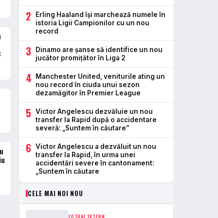
2
Erling Haaland își marchează numele în
istoria Ligii Campionilor cu un nou
record
u
3
Dinamo are șanse să identifice un nou
:
jucător promițător în Liga 2
4
Manchester United, veniturile ating un
nou record în ciuda unui sezon
dezamăgitor în Premier League
e
5
Victor Angelescu dezvăluie un nou
transfer la Rapid după o accidentare
severă: „Suntem în căutare”
6
Victor Angelescu a dezvăluit un nou
ou
transfer la Rapid, în urma unei
iu
accidentări severe în cantonament:
„Suntem în căutare
CELE MAI NOI NOU
FOTBAL EXTERN