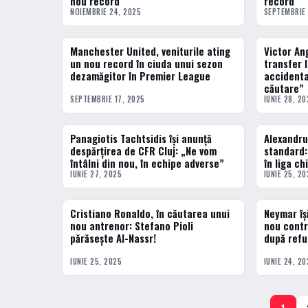
nou record
record
NOIEMBRIE 24, 2025
SEPTEMBRIE 
Manchester United, veniturile ating
Victor An
FOTBAL EXTERN
ACTUALE
un nou record în ciuda unui sezon
transfer 
dezamăgitor în Premier League
accidenta
căutare”
SEPTEMBRIE 17, 2025
IUNIE 28, 20
Panagiotis Tachtsidis își anunță
Alexandru
ACTUALE
FOTBAL EXT
despărțirea de CFR Cluj: „Ne vom
standard:
întâlni din nou, în echipe adverse”
în liga ch
IUNIE 27, 2025
IUNIE 25, 20
Cristiano Ronaldo, în căutarea unui
Neymar îș
FOTBAL EXTERN
FOTBAL EXT
nou antrenor: Stefano Pioli
nou contr
părăsește Al-Nassr!
după refu
IUNIE 25, 2025
IUNIE 24, 20
1