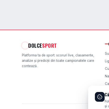
DOLCE
SPORT
Su
Platforma ta de sport: scoruri live, clasamente,
analize și predicții din toate campionatele care
Li
contează.
Cu
Na
Ca
Ch
Câ
Fo
și 