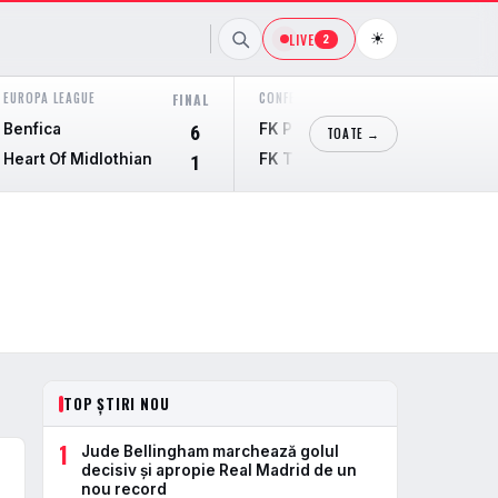
☀
LIVE
2
EUROPA LEAGUE
CONFERENCE LEAGUE
FINAL
FINAL
Benfica
FK Partizan
6
3
TOATE →
Heart Of Midlothian
FK Tobol Kostanay
1
0
TOP ȘTIRI NOU
1
Jude Bellingham marchează golul
decisiv și apropie Real Madrid de un
nou record