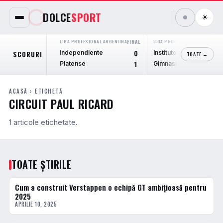
DOLCE
SPORT
☀
LIGA PROFESIONAL ARGENTINA
FINAL
LIGA PROFESIONAL ARGENTINA
F
Independiente
Instituto Cordoba
SCORURI
0
TOATE →
Platense
Gimnasia M.
1
ACASĂ
› ETICHETĂ
CIRCUIT PAUL RICARD
1 articole etichetate.
TOATE ȘTIRILE
Cum a construit Verstappen o echipă GT ambițioasă pentru
FORMULA 1
2025
APRILIE 10, 2025