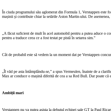
În ciuda programului său aglomerat din Formula 1, Verstappen este foarte
mașinii și contribuie chiar la setările Aston Martin-ului. De asemenea,
„A făcut suficient de mult în acel automobil pentru a putea aduce o co
pentru a traduce ceea ce a fost testat pe pistă în setarea sim.”
Cât de probabil este să vedem la un moment dat pe Verstappen concu
„Îl văd pe asta întâmplându-se,” a spus Vermeulen, înainte de a clarif
Max ar conduce o mașină diferită de cea a sa Red Bull. Dar poate că ec
Ambiții mari
Verstappen nu va putea asista la debutul echipei sale GT la Paul Rica