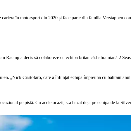
ește cariera în motorsport din 2020 și face parte din familia Verstappen
Racing a decis să colaboreze cu echipa britanică-bahrainiană 2 Seas
en. „Nick Cristofaro, care a înființat echipa împreună cu bahrainianul I
azional pe pistă. Cu acele ocazii, s-a bazat deja pe echipa de la Silve