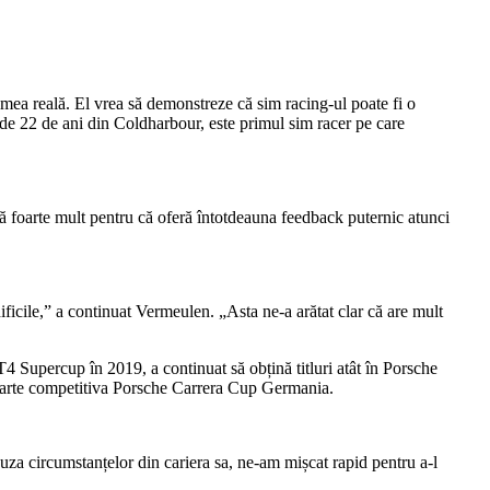
lumea reală. El vrea să demonstreze că sim racing-ul poate fi o
r de 22 de ani din Coldharbour, este primul sim racer pe care
foarte mult pentru că oferă întotdeauna feedback puternic atunci
dificile,” a continuat Vermeulen. „Asta ne-a arătat clar că are mult
4 Supercup în 2019, a continuat să obțină titluri atât în Porsche
foarte competitiva Porsche Carrera Cup Germania.
uza circumstanțelor din cariera sa, ne-am mișcat rapid pentru a-l