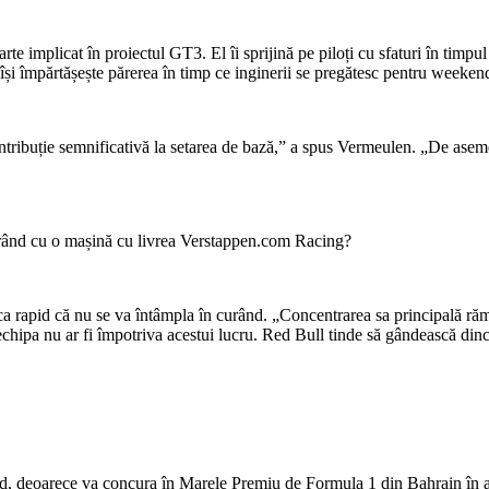
 implicat în proiectul GT3. El îi sprijină pe piloți cu sfaturi în timpul t
 își împărtășește părerea în timp ce inginerii se pregătesc pentru weeken
ntribuție semnificativă la setarea de bază,” a spus Vermeulen. „De asem
rând cu o mașină cu livrea Verstappen.com Racing?
ica rapid că nu se va întâmpla în curând. „Concentrarea sa principală ră
hipa nu ar fi împotriva acestui lucru. Red Bull tinde să gândească dinc
rd, deoarece va concura în Marele Premiu de Formula 1 din Bahrain în a