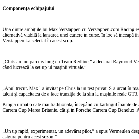
Componența echipajului
Una dintre ambițiile lui Max Verstappen cu Verstappen.com Racing este s
alternativă viabilă la lansarea unei cariere în curse, în loc să înceapă
Verstappen l-a selectat în acest scop.
„Chris are un parcurs lung cu Team Redline,” a declarat Raymond Verm
când lucrează la set-up-ul mașinii virtuale.”
„Anul trecut, Max l-a invitat pe Chris la un test privat. S-a urcat în ma
talent și capacitatea de a face tranziția de la sim la mașinile reale GT3
King a urmat o cale mai tradițională, începând cu kartingul înainte de 
Carrera Cup Marea Britanie, cât și în Porsche Carrera Cup Benelux. A
„Un tip rapid, experimentat, un adevărat pilot,” a spus Vermeulen despr
asigura pentru acest sezon.”