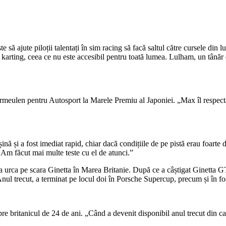
ă ajute piloții talentați în sim racing să facă saltul către cursele din 
 în karting, ceea ce nu este accesibil pentru toată lumea. Lulham, un tână
eulen pentru Autosport la Marele Premiu al Japoniei. „Max îl respectă 
șină și a fost imediat rapid, chiar dacă condițiile de pe pistă erau foarte 
. Am făcut mai multe teste cu el de atunci.”
a urca pe scara Ginetta în Marea Britanie. După ce a câștigat Ginetta GT
nul trecut, a terminat pe locul doi în Porsche Supercup, precum și în 
e britanicul de 24 de ani. „Când a devenit disponibil anul trecut din ca