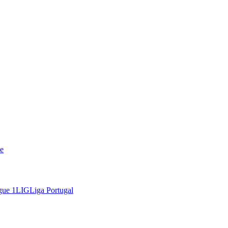
e
gue 1
LIG
Liga Portugal