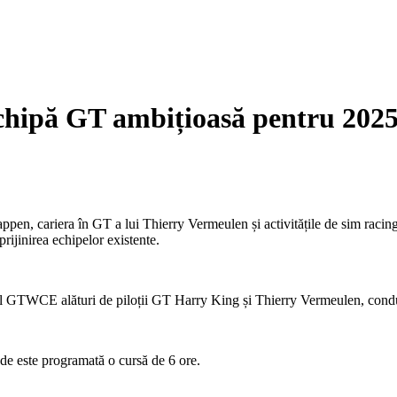
chipă GT ambițioasă pentru 202
tappen, cariera în GT a lui Thierry Vermeulen și activitățile de sim ra
jinirea echipelor existente.
p-ul GTWCE alături de piloții GT Harry King și Thierry Vermeulen, 
nde este programată o cursă de 6 ore.