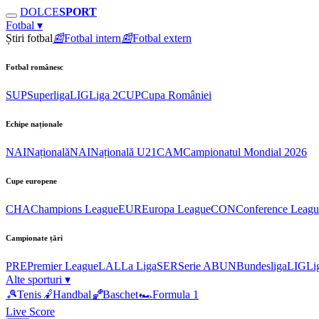
DOLCE
SPORT
Fotbal
▾
Știri fotbal
📰
Fotbal intern
📰
Fotbal extern
Fotbal românesc
SUP
Superliga
LIG
Liga 2
CUP
Cupa României
Echipe naționale
NAI
Națională
NAI
Națională U21
CAM
Campionatul Mondial 2026
Cupe europene
CHA
Champions League
EUR
Europa League
CON
Conference Leagu
Campionate țări
PRE
Premier League
LAL
La Liga
SER
Serie A
BUN
Bundesliga
LIG
Li
Alte sporturi
▾
🎾
Tenis
🤾
Handbal
🏀
Baschet
🏎
Formula 1
Live Score