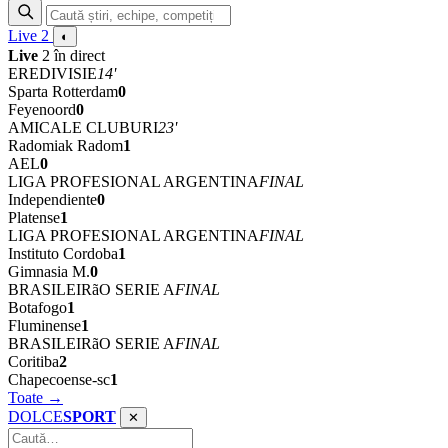
Live
2
◐
Live
2 în direct
EREDIVISIE
14'
Sparta Rotterdam
0
Feyenoord
0
AMICALE CLUBURI
23'
Radomiak Radom
1
AEL
0
LIGA PROFESIONAL ARGENTINA
FINAL
Independiente
0
Platense
1
LIGA PROFESIONAL ARGENTINA
FINAL
Instituto Cordoba
1
Gimnasia M.
0
BRASILEIRãO SERIE A
FINAL
Botafogo
1
Fluminense
1
BRASILEIRãO SERIE A
FINAL
Coritiba
2
Chapecoense-sc
1
Toate →
DOLCE
SPORT
✕