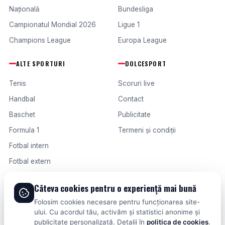
Națională
Bundesliga
Campionatul Mondial 2026
Ligue 1
Champions League
Europa League
ALTE SPORTURI
DOLCESPORT
Tenis
Scoruri live
Handbal
Contact
Baschet
Publicitate
Formula 1
Termeni și condiții
Fotbal intern
Fotbal extern
Câteva cookies pentru o experiență mai bună
© 2026 DOLCESPORT. TOATE DREPTURILE REZERVATE.
Folosim cookies necesare pentru funcționarea site-
SCORURI, CLASAMENTE ȘI ANALIZE DIN TOATE COMPETIȚIILE
ului. Cu acordul tău, activăm și statistici anonime și
publicitate personalizată. Detalii în
politica de cookies
.