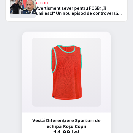
ACTUALE
Avertisment sever pentru FCSB: „Îi
umilesc!” Un nou episod de controversă
cu Florin Talpan
Vestă Diferențiere Sporturi de
echipă Roșu Copii
14,99 lei