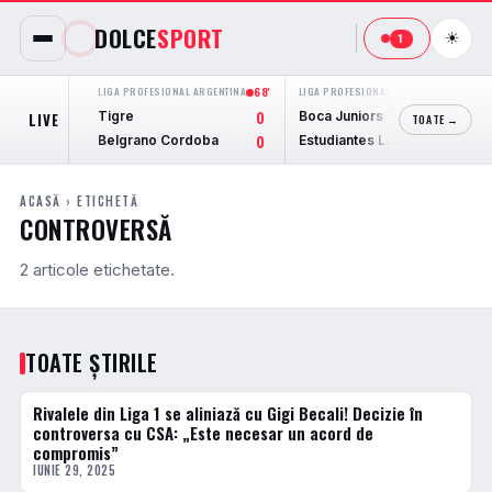
DOLCE
SPORT
☀
1
LIGA PROFESIONAL ARGENTINA
68'
LIGA PROFESIONAL ARGENTINA
FINAL
Tigre
Boca Juniors
LIVE
0
1
TOATE →
Belgrano Cordoba
Estudiantes L.P.
0
0
ACASĂ
› ETICHETĂ
CONTROVERSĂ
2 articole etichetate.
TOATE ȘTIRILE
Rivalele din Liga 1 se aliniază cu Gigi Becali! Decizie în
ACTUALE
controversa cu CSA: „Este necesar un acord de
compromis”
IUNIE 29, 2025