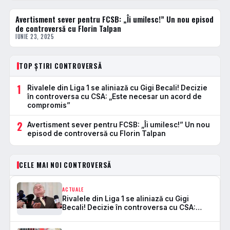
Avertisment sever pentru FCSB: „Îi umilesc!” Un nou episod
ACTUALE
de controversă cu Florin Talpan
IUNIE 23, 2025
TOP ȘTIRI CONTROVERSĂ
1
Rivalele din Liga 1 se aliniază cu Gigi Becali! Decizie
în controversa cu CSA: „Este necesar un acord de
compromis”
2
Avertisment sever pentru FCSB: „Îi umilesc!” Un nou
episod de controversă cu Florin Talpan
CELE MAI NOI CONTROVERSĂ
ACTUALE
Rivalele din Liga 1 se aliniază cu Gigi
Becali! Decizie în controversa cu CSA:
„Este necesar un acord de compromis”