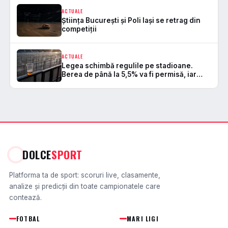
ACTUALE
Știința București și Poli Iași se retrag din
competiții
ACTUALE
Legea schimbă regulile pe stadioane.
Berea de până la 5,5% va fi permisă, iar
zonele de safe standing devin
DOLCE
SPORT
Platforma ta de sport: scoruri live, clasamente,
analize și predicții din toate campionatele care
contează.
FOTBAL
MARI LIGI