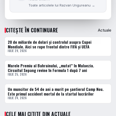
Toate articolele lui Razvan Ungureanu →
CITEȘTE ÎN CONTINUARE
Actuale
20 de miliarde de dolari și controlul asupra Cupei
ACTUALE
Mondiale. Aici se rupe frontul dintre FIFA și UEFA
IULIE 29, 2026
Marele Premiu al Bahrainului, „mutat” în Malaezia.
ACTUALE
Circuitul Sepang revine în Formula 1 după 7 ani
IULIE 25, 2026
Un muncitor de 54 de ani a murit pe șantierul Camp Nou.
ACTUALE
Este primul accident mortal de la startul lucrărilor
IULIE 24, 2026
CELE MAI CITITE DIN ACTUALE