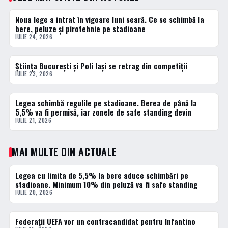
Noua lege a intrat în vigoare luni seară. Ce se schimbă la
1 · TOP
bere, peluze și pirotehnie pe stadioane
IULIE 24, 2026
Știința București și Poli Iași se retrag din competiții
2 · TOP
IULIE 23, 2026
Legea schimbă regulile pe stadioane. Berea de până la
3 · TOP
5,5% va fi permisă, iar zonele de safe standing devin
IULIE 21, 2026
MAI MULTE DIN ACTUALE
Legea cu limita de 5,5% la bere aduce schimbări pe
ACTUALE
stadioane. Minimum 10% din peluză va fi safe standing
IULIE 20, 2026
Federații UEFA vor un contracandidat pentru Infantino
ACTUALE