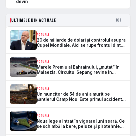
devin
ULTIMELE DIN ACTUALE
TOT →
ACTUALE
20 de miliarde de dolari și controlul asupra
Cupei Mondiale. Aici se rupe frontul dintre
FIFA și UEFA
ACTUALE
Marele Premiu al Bahrainului, „mutat” în
Malaezia. Circuitul Sepang revine în
Formula 1 după 7 ani
ACTUALE
Un muncitor de 54 de ani a murit pe
șantierul Camp Nou. Este primul accident
mortal de la startul lucrărilor
ACTUALE
Noua lege a intrat în vigoare luni seară. Ce
se schimbă la bere, peluze și pirotehnie
pe stadioane