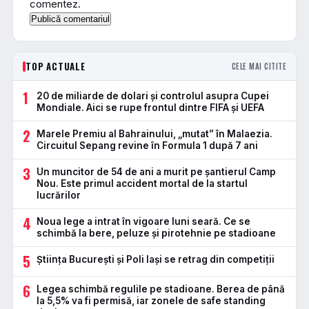
comentez.
TOP ACTUALE
CELE MAI CITITE
1
20 de miliarde de dolari și controlul asupra Cupei
Mondiale. Aici se rupe frontul dintre FIFA și UEFA
2
Marele Premiu al Bahrainului, „mutat” în Malaezia.
Circuitul Sepang revine în Formula 1 după 7 ani
3
Un muncitor de 54 de ani a murit pe șantierul Camp
Nou. Este primul accident mortal de la startul
lucrărilor
4
Noua lege a intrat în vigoare luni seară. Ce se
schimbă la bere, peluze și pirotehnie pe stadioane
5
Știința București și Poli Iași se retrag din competiții
6
Legea schimbă regulile pe stadioane. Berea de până
la 5,5% va fi permisă, iar zonele de safe standing