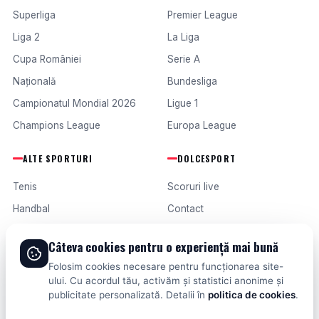
Superliga
Premier League
Liga 2
La Liga
Cupa României
Serie A
Națională
Bundesliga
Campionatul Mondial 2026
Ligue 1
Champions League
Europa League
ALTE SPORTURI
DOLCESPORT
Tenis
Scoruri live
Handbal
Contact
Baschet
Publicitate
Câteva cookies pentru o experiență mai bună
Formula 1
Termeni și condiții
Folosim cookies necesare pentru funcționarea site-
Fotbal intern
ului. Cu acordul tău, activăm și statistici anonime și
publicitate personalizată. Detalii în
politica de cookies
.
Fotbal extern