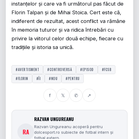
instanțelor și care va fi următorul pas făcut de
Florin Talpan și de Mihai Stoica. Cert este că,
indiferent de rezultat, acest conflict va rămâne
în memoria tuturor și va ridica întrebări cu
privire la viitorul celor două echipe, fiecare cu
tradițiile și istoria sa unică.
#AVERTISMENT
#CONTROVERSĂ
#EPISOD
#FCSB
#FLORIN
#ÎI
#NOU
#PENTRU
f
𝕏
✆
↗
RAZVAN UNGUREANU
Razvan Ungureanu acoperă pentru
RA
dolcesport.ro subiecte de fotbal intern și
fotbal extern.