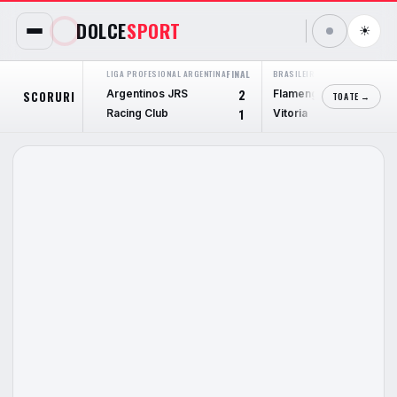
DOLCE
SPORT
☀
LIGA PROFESIONAL ARGENTINA
FINAL
BRASILEIRÃO SERIE A
FINAL
Argentinos JRS
Flamengo
SCORURI
2
2
TOATE →
Racing Club
Vitoria
1
0