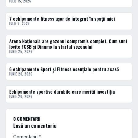
IULIE 15, 2026
7 echipamente fitness ușor de integrat în spații mici
ACTUALE
IULIE 3, 2026
Arena Națională are gazonul compromis complet. Cum sunt
ACTUALE
lovite FCSB și Dinamo la startul sezonului
IUNIE 25, 2026
6 echipamente Sport și Fitness esențiale pentru acasă
ACTUALE
IUNIE 20, 2026
Echipamente sportive durabile care merită investiția
ACTUALE
IUNIE 20, 2026
0 COMENTARII
Lasă un comentariu
Comentariu
*