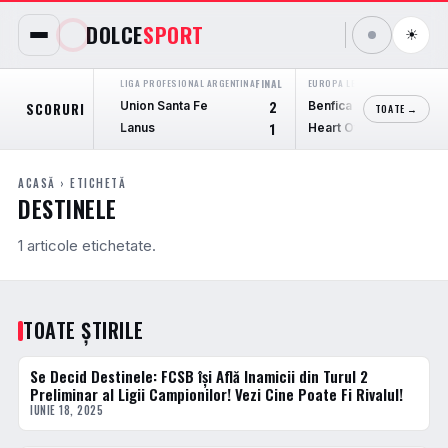
DOLCE
SPORT
☀
LIGA PROFESIONAL ARGENTINA
FINAL
EUROPA LEAGUE
FINAL
Union Santa Fe
Benfica
SCORURI
2
6
TOATE →
Lanus
Heart Of Midlothian
1
1
ACASĂ
› ETICHETĂ
DESTINELE
1 articole etichetate.
TOATE ȘTIRILE
Se Decid Destinele: FCSB îşi Află Inamicii din Turul 2
ACTUALE
Preliminar al Ligii Campionilor! Vezi Cine Poate Fi Rivalul!
IUNIE 18, 2025