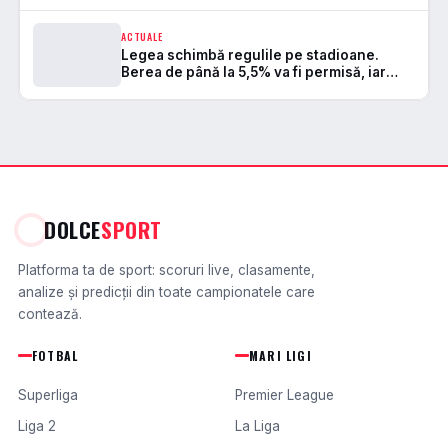
ACTUALE
Legea schimbă regulile pe stadioane.
Berea de până la 5,5% va fi permisă, iar
zonele de safe standing devin
DOLCE
SPORT
Platforma ta de sport: scoruri live, clasamente,
analize și predicții din toate campionatele care
contează.
FOTBAL
MARI LIGI
Superliga
Premier League
Liga 2
La Liga