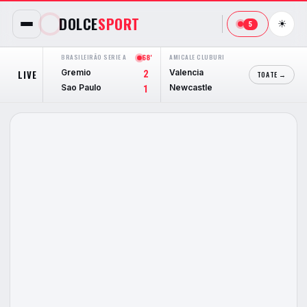
DOLCE
SPORT
☀
5
BRASILEIRÃO SERIE A
68'
AMICALE CLUBURI
90'
LIGA POR
Gremio
Valencia
Estrela
LIVE
2
1
TOATE →
Sao Paulo
Newcastle
Sporti
1
2