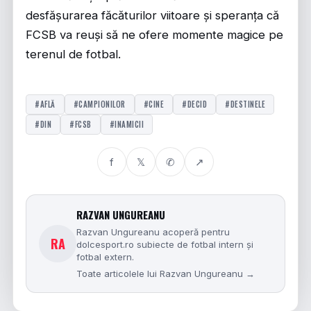
desfășurarea făcăturilor viitoare și speranța că
FCSB va reuși să ne ofere momente magice pe
terenul de fotbal.
#AFLĂ
#CAMPIONILOR
#CINE
#DECID
#DESTINELE
#DIN
#FCSB
#INAMICII
f
𝕏
✆
↗
RAZVAN UNGUREANU
Razvan Ungureanu acoperă pentru
RA
dolcesport.ro subiecte de fotbal intern și
fotbal extern.
Toate articolele lui Razvan Ungureanu →