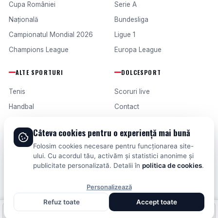
Cupa României
Serie A
Națională
Bundesliga
Campionatul Mondial 2026
Ligue 1
Champions League
Europa League
ALTE SPORTURI
DOLCESPORT
Tenis
Scoruri live
Handbal
Contact
Baschet
Publicitate
Câteva cookies pentru o experiență mai bună
Formula 1
Termeni și condiții
Folosim cookies necesare pentru funcționarea site-
Fotbal intern
ului. Cu acordul tău, activăm și statistici anonime și
publicitate personalizată. Detalii în
politica de cookies
.
Fotbal extern
Personalizează
Refuz toate
Accept toate
© 2026 DOLCESPORT. TOATE DREPTURILE REZERVATE.
Fotbal intern
Fotbal extern
Scoruri live
SCORURI, CLASAMENTE ȘI ANALIZE DIN TOATE COMPETIȚIILE