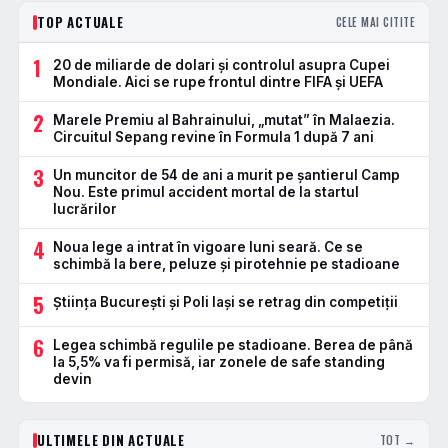
TOP ACTUALE
CELE MAI CITITE
1
20 de miliarde de dolari și controlul asupra Cupei
Mondiale. Aici se rupe frontul dintre FIFA și UEFA
2
Marele Premiu al Bahrainului, „mutat” în Malaezia.
Circuitul Sepang revine în Formula 1 după 7 ani
3
Un muncitor de 54 de ani a murit pe șantierul Camp
Nou. Este primul accident mortal de la startul
lucrărilor
4
Noua lege a intrat în vigoare luni seară. Ce se
schimbă la bere, peluze și pirotehnie pe stadioane
5
Știința București și Poli Iași se retrag din competiții
6
Legea schimbă regulile pe stadioane. Berea de până
la 5,5% va fi permisă, iar zonele de safe standing
devin
ULTIMELE DIN ACTUALE
TOT →