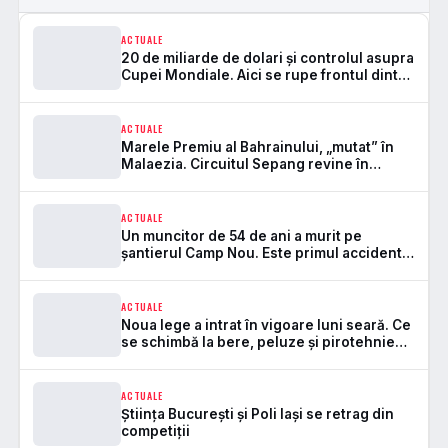
ACTUALE
20 de miliarde de dolari și controlul asupra
Cupei Mondiale. Aici se rupe frontul dintre
FIFA și UEFA
ACTUALE
Marele Premiu al Bahrainului, „mutat” în
Malaezia. Circuitul Sepang revine în
Formula 1 după 7 ani
ACTUALE
Un muncitor de 54 de ani a murit pe
șantierul Camp Nou. Este primul accident
mortal de la startul lucrărilor
ACTUALE
Noua lege a intrat în vigoare luni seară. Ce
se schimbă la bere, peluze și pirotehnie
pe stadioane
ACTUALE
Știința București și Poli Iași se retrag din
competiții