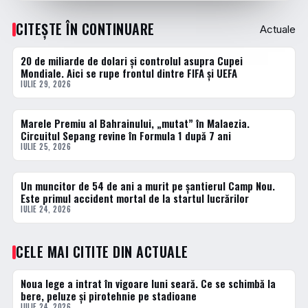
CITEȘTE ÎN CONTINUARE
Actuale
20 de miliarde de dolari și controlul asupra Cupei
ACTUALE
Mondiale. Aici se rupe frontul dintre FIFA și UEFA
IULIE 29, 2026
Marele Premiu al Bahrainului, „mutat” în Malaezia.
ACTUALE
Circuitul Sepang revine în Formula 1 după 7 ani
IULIE 25, 2026
Un muncitor de 54 de ani a murit pe șantierul Camp Nou.
ACTUALE
Este primul accident mortal de la startul lucrărilor
IULIE 24, 2026
CELE MAI CITITE DIN ACTUALE
Noua lege a intrat în vigoare luni seară. Ce se schimbă la
1 · TOP
bere, peluze și pirotehnie pe stadioane
IULIE 24, 2026