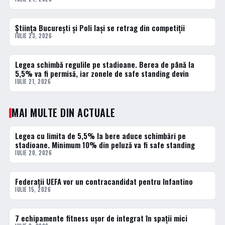
Știința București și Poli Iași se retrag din competiții
2 · TOP
IULIE 23, 2026
Legea schimbă regulile pe stadioane. Berea de până la
3 · TOP
5,5% va fi permisă, iar zonele de safe standing devin
IULIE 21, 2026
MAI MULTE DIN ACTUALE
Legea cu limita de 5,5% la bere aduce schimbări pe
ACTUALE
stadioane. Minimum 10% din peluză va fi safe standing
IULIE 20, 2026
Federații UEFA vor un contracandidat pentru Infantino
ACTUALE
IULIE 15, 2026
7 echipamente fitness ușor de integrat în spații mici
ACTUALE