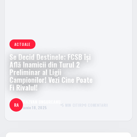
ACTUALE
Se Decid Destinele: FCSB îşi
Află Inamicii din Turul 2
Preliminar al Ligii
Campionilor! Vezi Cine Poate
Fi Rivalul!
RAZVAN UNGUREANU
RA
5 MIN CITIRE
0 COMENTARII
iunie 18, 2025