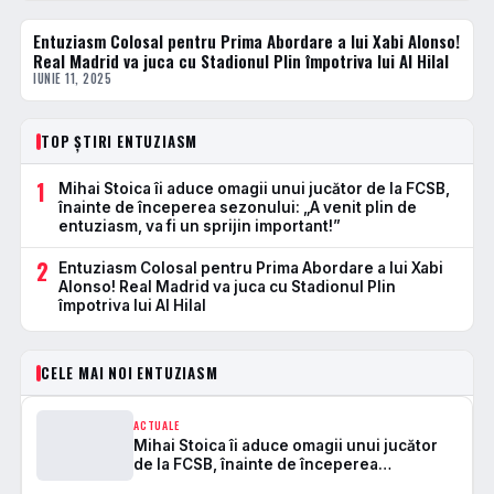
Entuziasm Colosal pentru Prima Abordare a lui Xabi Alonso!
FOTBAL EXTERN
Real Madrid va juca cu Stadionul Plin împotriva lui Al Hilal
IUNIE 11, 2025
TOP ȘTIRI ENTUZIASM
1
Mihai Stoica îi aduce omagii unui jucător de la FCSB,
înainte de începerea sezonului: „A venit plin de
entuziasm, va fi un sprijin important!”
2
Entuziasm Colosal pentru Prima Abordare a lui Xabi
Alonso! Real Madrid va juca cu Stadionul Plin
împotriva lui Al Hilal
CELE MAI NOI ENTUZIASM
ACTUALE
Mihai Stoica îi aduce omagii unui jucător
de la FCSB, înainte de începerea
sezonului: „A venit plin de entuziasm, va fi