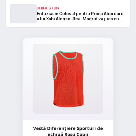
un sprijin important!”
FOTBAL EXTERN
Entuziasm Colosal pentru Prima Abordare
a lui Xabi Alonso! Real Madrid va juca cu
Stadionul Plin împotriva lui Al Hilal
Vestă Diferențiere Sporturi de
echipă Roșu Copii