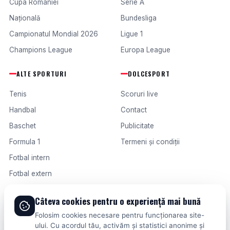
Cupa României
Serie A
Națională
Bundesliga
Campionatul Mondial 2026
Ligue 1
Champions League
Europa League
ALTE SPORTURI
DOLCESPORT
Tenis
Scoruri live
Handbal
Contact
Baschet
Publicitate
Formula 1
Termeni și condiții
Fotbal intern
Fotbal extern
Câteva cookies pentru o experiență mai bună
© 2026 DOLCESPORT. TOATE DREPTURILE REZERVATE.
Folosim cookies necesare pentru funcționarea site-
SCORURI, CLASAMENTE ȘI ANALIZE DIN TOATE COMPETIȚIILE
ului. Cu acordul tău, activăm și statistici anonime și