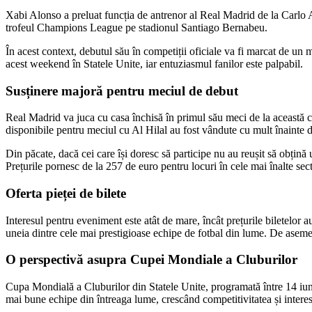
Xabi Alonso a preluat funcția de antrenor al Real Madrid de la Carlo A
trofeul Champions League pe stadionul Santiago Bernabeu.
În acest context, debutul său în competiții oficiale va fi marcat de u
acest weekend în Statele Unite, iar entuziasmul fanilor este palpabil.
Susținere majoră pentru meciul de debut
Real Madrid va juca cu casa închisă în primul său meci de la această c
disponibile pentru meciul cu Al Hilal au fost vândute cu mult înainte de
Din păcate, dacă cei care își doresc să participe nu au reușit să obțină
Prețurile pornesc de la 257 de euro pentru locuri în cele mai înalte sec
Oferta pieței de bilete
Interesul pentru eveniment este atât de mare, încât prețurile biletelor a
uneia dintre cele mai prestigioase echipe de fotbal din lume. De asemenea
O perspectivă asupra Cupei Mondiale a Cluburilor
Cupa Mondială a Cluburilor din Statele Unite, programată între 14 iuni
mai bune echipe din întreaga lume, crescând competitivitatea și intere