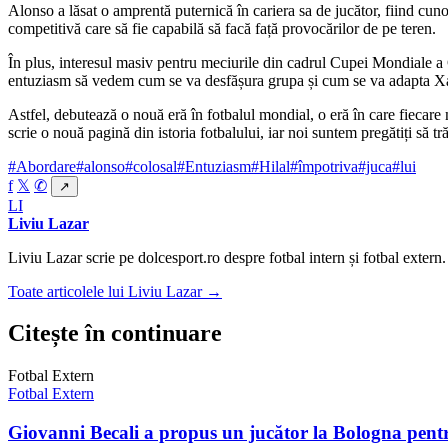
Alonso a lăsat o amprentă puternică în cariera sa de jucător, fiind cuno
competitivă care să fie capabilă să facă față provocărilor de pe teren.
În plus, interesul masiv pentru meciurile din cadrul Cupei Mondiale a Cl
entuziasm să vedem cum se va desfășura grupa și cum se va adapta Xabi
Astfel, debutează o nouă eră în fotbalul mondial, o eră în care fiecare m
scrie o nouă pagină din istoria fotbalului, iar noi suntem pregătiți să t
#Abordare
#alonso
#colosal
#Entuziasm
#Hilal
#împotriva
#juca
#lui
f
𝕏
✆
↗
LI
Liviu Lazar
Liviu Lazar scrie pe dolcesport.ro despre fotbal intern și fotbal extern.
Toate articolele lui Liviu Lazar →
Citește în continuare
Fotbal Extern
Fotbal Extern
Giovanni Becali a propus un jucător la Bologna pentr