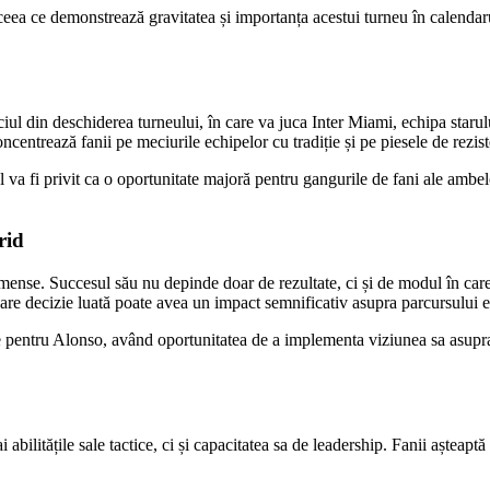
 ceea ce demonstrează gravitatea și importanța acestui turneu în calendar
iul din deschiderea turneului, în care va juca Inter Miami, echipa staru
oncentrează fanii pe meciurile echipelor cu tradiție și pe piesele de rezist
l va fi privit ca o oportunitate majoră pentru gangurile de fani ale ambelor
rid
nse. Succesul său nu depinde doar de rezultate, ci și de modul în care r
ecare decizie luată poate avea un impact semnificativ asupra parcursului e
e pentru Alonso, având oportunitatea de a implementa viziunea sa asupra 
ilitățile sale tactice, ci și capacitatea sa de leadership. Fanii așteapt