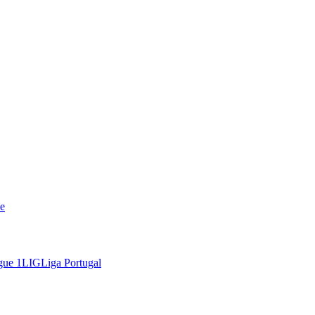
e
gue 1
LIG
Liga Portugal