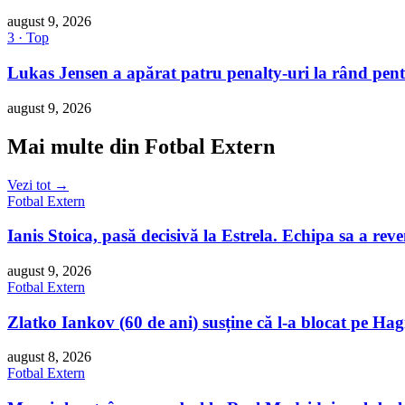
august 9, 2026
3 · Top
Lukas Jensen a apărat patru penalty-uri la rând pent
august 9, 2026
Mai multe din Fotbal Extern
Vezi tot →
Fotbal Extern
Ianis Stoica, pasă decisivă la Estrela. Echipa sa a rev
august 9, 2026
Fotbal Extern
Zlatko Iankov (60 de ani) susține că l-a blocat pe Hag
august 8, 2026
Fotbal Extern