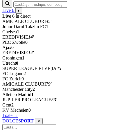
Live
6
◐
Live
6 în direct
AMICALE CLUBURI
45'
Johor Darul Takzim FC
1
Chelsea
1
EREDIVISIE
14'
PEC Zwolle
0
Ajax
0
EREDIVISIE
14'
Groningen
1
Utrecht
0
SUPER LEAGUE ELVEțIA
45'
FC Lugano
2
FC Zurich
0
AMICALE CLUBURI
79'
Manchester City
2
Atletico Madrid
1
JUPILER PRO LEAGUE
53'
Gent
2
KV Mechelen
0
Toate →
DOLCE
SPORT
✕