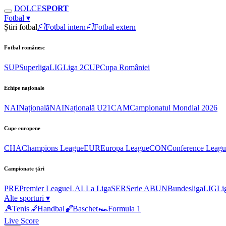
DOLCE
SPORT
Fotbal
▾
Știri fotbal
📰
Fotbal intern
📰
Fotbal extern
Fotbal românesc
SUP
Superliga
LIG
Liga 2
CUP
Cupa României
Echipe naționale
NAI
Națională
NAI
Națională U21
CAM
Campionatul Mondial 2026
Cupe europene
CHA
Champions League
EUR
Europa League
CON
Conference Leagu
Campionate țări
PRE
Premier League
LAL
La Liga
SER
Serie A
BUN
Bundesliga
LIG
Li
Alte sporturi
▾
🎾
Tenis
🤾
Handbal
🏀
Baschet
🏎
Formula 1
Live Score