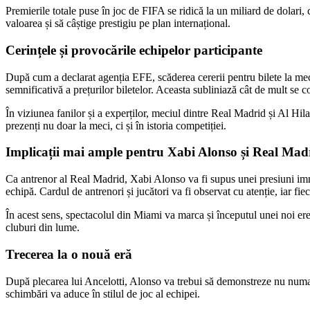
Premierile totale puse în joc de FIFA se ridică la un miliard de dolari,
valoarea și să câștige prestigiu pe plan internațional.
Cerințele și provocările echipelor participante
După cum a declarat agenția EFE, scăderea cererii pentru bilete la mec
semnificativă a prețurilor biletelor. Aceasta subliniază cât de mult se c
În viziunea fanilor și a experților, meciul dintre Real Madrid și Al Hila
prezenți nu doar la meci, ci și în istoria competiției.
Implicații mai ample pentru Xabi Alonso și Real Mad
Ca antrenor al Real Madrid, Xabi Alonso va fi supus unei presiuni imme
echipă. Cardul de antrenori și jucători va fi observat cu atenție, iar fi
În acest sens, spectacolul din Miami va marca și începutul unei noi er
cluburi din lume.
Trecerea la o nouă eră
După plecarea lui Ancelotti, Alonso va trebui să demonstreze nu numai ab
schimbări va aduce în stilul de joc al echipei.