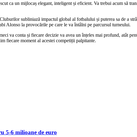
scut ca un mijlocaș elegant, inteligent și eficient. Va trebui acum să tran
uburilor subliniază impactul global al fotbalului și puterea sa de a strâ
 Alonso la provocările pe care le va întâlni pe parcursul turneului.
eci va conta și fiecare decizie va avea un înțeles mai profund, atât pentr
răim fiecare moment al acestei competiții palpitante.
u 5-6 milioane de euro