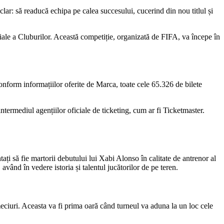
ar: să readucă echipa pe calea succesului, cucerind din nou titlul și
iale a Cluburilor. Această competiție, organizată de FIFA, va începe în
onform informațiilor oferite de Marca, toate cele 65.326 de bilete
ntermediul agențiilor oficiale de ticketing, cum ar fi Ticketmaster.
tați să fie martorii debutului lui Xabi Alonso în calitate de antrenor al
având în vedere istoria și talentul jucătorilor de pe teren.
eciuri. Aceasta va fi prima oară când turneul va aduna la un loc cele