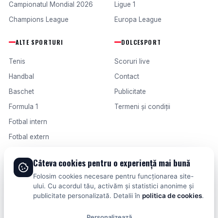
Campionatul Mondial 2026
Ligue 1
Champions League
Europa League
ALTE SPORTURI
DOLCESPORT
Tenis
Scoruri live
Handbal
Contact
Baschet
Publicitate
Formula 1
Termeni și condiții
Fotbal intern
Fotbal extern
Câteva cookies pentru o experiență mai bună
© 2026 DOLCESPORT. TOATE DREPTURILE REZERVATE.
Folosim cookies necesare pentru funcționarea site-
SCORURI, CLASAMENTE ȘI ANALIZE DIN TOATE COMPETIȚIILE
ului. Cu acordul tău, activăm și statistici anonime și
publicitate personalizată. Detalii în
politica de cookies
.
Personalizează