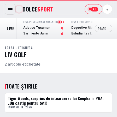
DOLCE
SPORT
◐
25
LIGA PROFESIONAL ARGENTINA
43'
LIGA PROFESIONAL ARGENTINA
45'
Atletico Tucuman
Deportivo Riestra
LIVE
0
1
TOATE →
Sarmiento Junin
Estudiantes L.P.
0
0
ACASĂ
› ETICHETĂ
LIV GOLF
2 articole etichetate.
TOATE ȘTIRILE
Tiger Woods, surprins de intoarcerea lui Koepka in PGA:
DIVERSE
„Un castig pentru toti!
IANUARIE 14, 2026