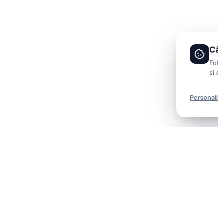
Câ
Fo
și 
Personal