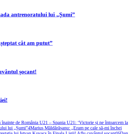
ioada antrenoratului lui „Șumi”
șteptat cât am putut”
vântul șocant!
iei!
ă înainte de România U21 – Spania U21: ‘Victorie și ne întoarcem la
ului lui „Șumi”
4
Marius Măldărășanu: „Eram pe cale să-mi închei
a lui Istvan Kovacs în Finala Ligii! Aflu cuvântul șocant!
6
Dan