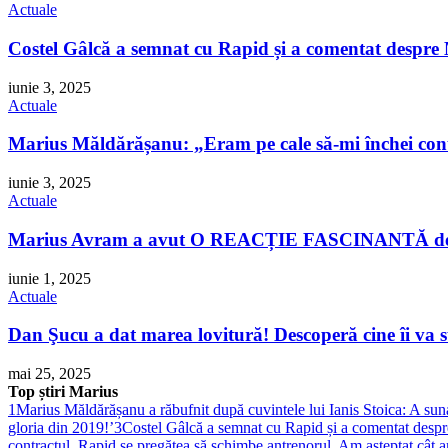
Actuale
Costel Gâlcă a semnat cu Rapid și a comentat despre 
iunie 3, 2025
Actuale
Marius Măldărășanu: „Eram pe cale să-mi închei cont
iunie 3, 2025
Actuale
Marius Avram a avut O REACȚIE FASCINANTĂ despre p
iunie 1, 2025
Actuale
Dan Şucu a dat marea lovitură! Descoperă cine îi va s
mai 25, 2025
Top știri Marius
1
Marius Măldărășanu a răbufnit după cuvintele lui Ianis Stoica: A sunat
gloria din 2019!’
3
Costel Gâlcă a semnat cu Rapid și a comentat despre
contractul, Rapid se pregătea să schimbe antrenorul. Am așteptat cât 