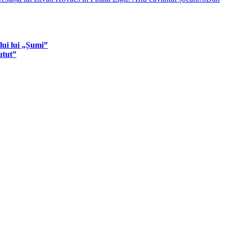
lui lui „Șumi”
utut”