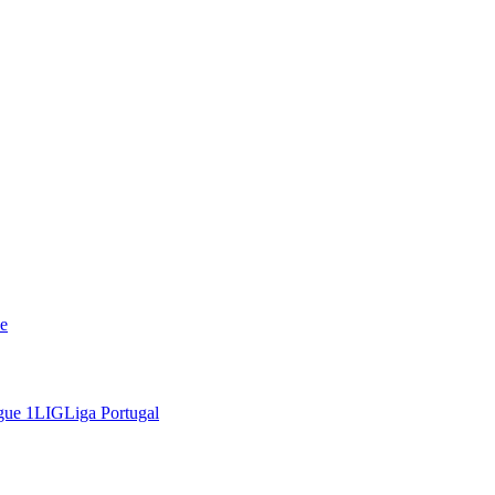
e
gue 1
LIG
Liga Portugal