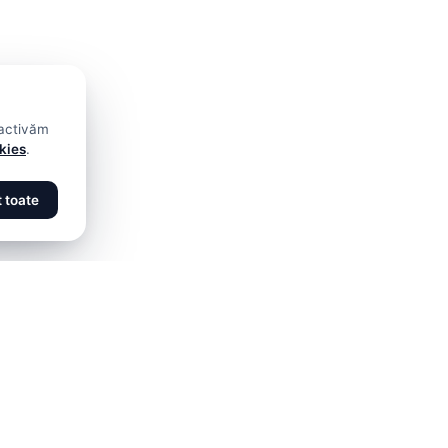
 activăm
okies
.
 toate