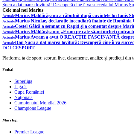
Şucu a dat marea lovitură! Descoperă cine îi va succeda lui Marius Şu
Cele mai noi Marius
Marius Măldărășanu a răbufnit după cuvintele lui Ianis Stoi
Actuale
Marius Niculae, declarație incendiară înainte de România U
Actuale
Costel Gâlcă a semnat cu Rapid și a comentat despre Marius
Actuale
Marius Măldărășanu: „Eram pe cale să-mi închei contractu
Actuale
Marius Avram a avut O REACȚIE FASCINANTĂ despre presta
Actuale
Dan Şucu a dat marea lovitură! Descoperă cine îi va succed
Actuale
DOLCE
SPORT
Platforma ta de sport: scoruri live, clasamente, analize și predicții din
Fotbal
Superliga
Liga 2
Cupa României
Națională
Campionatul Mondial 2026
Champions League
Mari ligi
Premier League