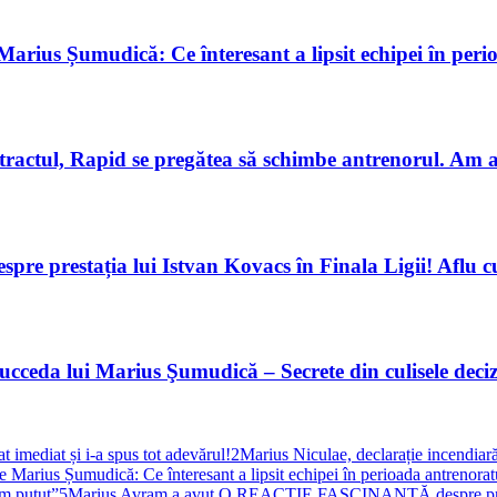
Marius Șumudică: Ce înteresant a lipsit echipei în per
ractul, Rapid se pregătea să schimbe antrenorul. Am a
restația lui Istvan Kovacs în Finala Ligii! Aflu cu
ucceda lui Marius Şumudică – Secrete din culisele deciz
 imediat și i-a spus tot adevărul!
2
Marius Niculae, declarație incendiar
 Marius Șumudică: Ce înteresant a lipsit echipei în perioada antrenorat
am putut”
5
Marius Avram a avut O REACȚIE FASCINANTĂ despre prestați