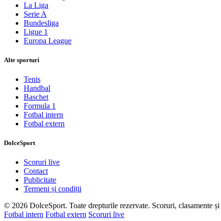
La Liga
Serie A
Bundesliga
Ligue 1
Europa League
Alte sporturi
Tenis
Handbal
Baschet
Formula 1
Fotbal intern
Fotbal extern
DolceSport
Scoruri live
Contact
Publicitate
Termeni și condiții
© 2026 DolceSport. Toate drepturile rezervate.
Scoruri, clasamente și 
Fotbal intern
Fotbal extern
Scoruri live