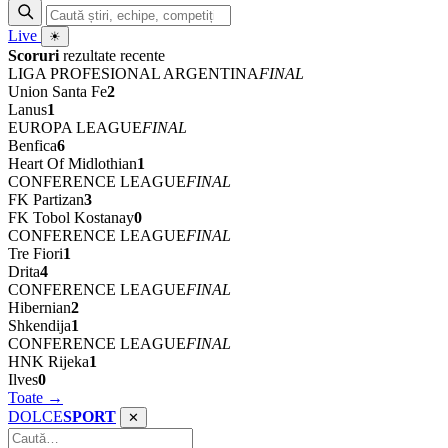
Live
☀
Scoruri
rezultate recente
LIGA PROFESIONAL ARGENTINA
FINAL
Union Santa Fe
2
Lanus
1
EUROPA LEAGUE
FINAL
Benfica
6
Heart Of Midlothian
1
CONFERENCE LEAGUE
FINAL
FK Partizan
3
FK Tobol Kostanay
0
CONFERENCE LEAGUE
FINAL
Tre Fiori
1
Drita
4
CONFERENCE LEAGUE
FINAL
Hibernian
2
Shkendija
1
CONFERENCE LEAGUE
FINAL
HNK Rijeka
1
Ilves
0
Toate →
DOLCE
SPORT
✕