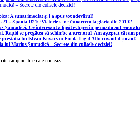
mudică – Secrete din culisele deciziei!
ca: A sunat imediat și i-a spus tot adevărul!
21 – Spania U21: ‘Victorie și ne întoarcem la gloria din 2019!’
 Șumudică: Ce înteresant a lipsit echipei în perioada antrenoratu
l, Rapid se pregătea să schimbe antrenorul. Am așteptat cât am p
ția lui Istvan Kovacs în Finala Ligii! Aflu cuvântul șocant!
a lui Marius Şumudică – Secrete din culisele deciziei!
 toate campionatele care contează.