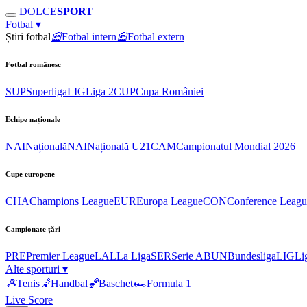
DOLCE
SPORT
Fotbal
▾
Știri fotbal
📰
Fotbal intern
📰
Fotbal extern
Fotbal românesc
SUP
Superliga
LIG
Liga 2
CUP
Cupa României
Echipe naționale
NAI
Națională
NAI
Națională U21
CAM
Campionatul Mondial 2026
Cupe europene
CHA
Champions League
EUR
Europa League
CON
Conference Leagu
Campionate țări
PRE
Premier League
LAL
La Liga
SER
Serie A
BUN
Bundesliga
LIG
Li
Alte sporturi
▾
🎾
Tenis
🤾
Handbal
🏀
Baschet
🏎
Formula 1
Live Score