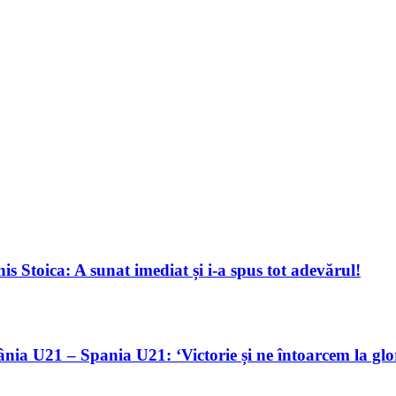
s Stoica: A sunat imediat și i-a spus tot adevărul!
nia U21 – Spania U21: ‘Victorie și ne întoarcem la glo