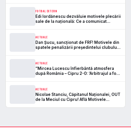
la Craiova.
FOTBAL EXTERN
Edi Iordănescu dezvăluie motivele plecării
sale de la națională: Ce a comunicat
polonezilor
ACTUALE
Dan Şucu, sancţionat de FRF! Motivele din
spatele penalizării preşedintelui clubului
Rapid
ACTUALE
“Mircea Lucescu înfierbântă atmosfera
după România – Cipru 2-0: ‘Arbitrajul a fost
o catastrofă!’ Aici e motivele pentru care l-
a mustrat pe Moldovan!”
ACTUALE
Nicolae Stanciu, Căpitanul Naționalei, OUT
de la Meciul cu Cipru! Află Motivele
Șocante ale Suspendării!