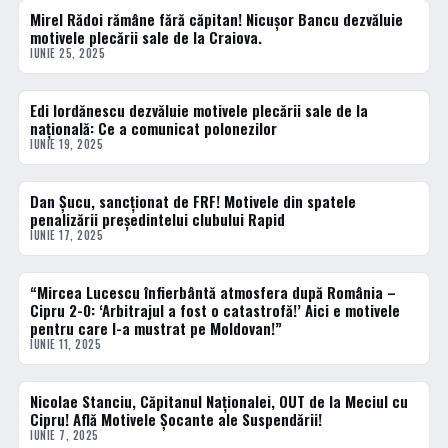
Mirel Rădoi rămâne fără căpitan! Nicușor Bancu dezvăluie
ACTUALE
motivele plecării sale de la Craiova.
IUNIE 25, 2025
Edi Iordănescu dezvăluie motivele plecării sale de la
FOTBAL EXTERN
națională: Ce a comunicat polonezilor
IUNIE 19, 2025
Dan Şucu, sancţionat de FRF! Motivele din spatele
ACTUALE
penalizării preşedintelui clubului Rapid
IUNIE 17, 2025
“Mircea Lucescu înfierbântă atmosfera după România –
ACTUALE
Cipru 2-0: ‘Arbitrajul a fost o catastrofă!’ Aici e motivele
pentru care l-a mustrat pe Moldovan!”
IUNIE 11, 2025
Nicolae Stanciu, Căpitanul Naționalei, OUT de la Meciul cu
ACTUALE
Cipru! Află Motivele Șocante ale Suspendării!
IUNIE 7, 2025