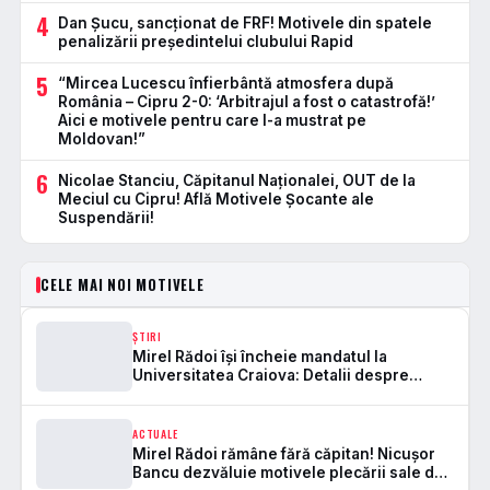
4
Dan Şucu, sancţionat de FRF! Motivele din spatele
penalizării preşedintelui clubului Rapid
5
“Mircea Lucescu înfierbântă atmosfera după
România – Cipru 2-0: ‘Arbitrajul a fost o catastrofă!’
Aici e motivele pentru care l-a mustrat pe
Moldovan!”
6
Nicolae Stanciu, Căpitanul Naționalei, OUT de la
Meciul cu Cipru! Află Motivele Șocante ale
Suspendării!
CELE MAI NOI MOTIVELE
ȘTIRI
Mirel Rădoi își încheie mandatul la
Universitatea Craiova: Detalii despre
motivele plecării sale oferite de
conducere.
ACTUALE
Mirel Rădoi rămâne fără căpitan! Nicușor
Bancu dezvăluie motivele plecării sale de