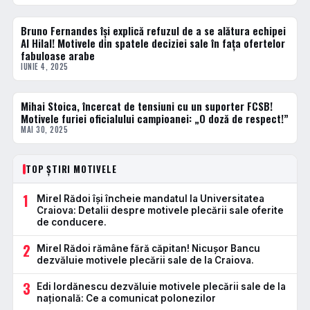
Bruno Fernandes își explică refuzul de a se alătura echipei
FOTBAL EXTERN
Al Hilal! Motivele din spatele deciziei sale în fața ofertelor
fabuloase arabe
IUNIE 4, 2025
Mihai Stoica, încercat de tensiuni cu un suporter FCSB!
ACTUALE
Motivele furiei oficialului campioanei: „O doză de respect!”
MAI 30, 2025
TOP ȘTIRI MOTIVELE
1
Mirel Rădoi își încheie mandatul la Universitatea
Craiova: Detalii despre motivele plecării sale oferite
de conducere.
2
Mirel Rădoi rămâne fără căpitan! Nicușor Bancu
dezvăluie motivele plecării sale de la Craiova.
3
Edi Iordănescu dezvăluie motivele plecării sale de la
națională: Ce a comunicat polonezilor