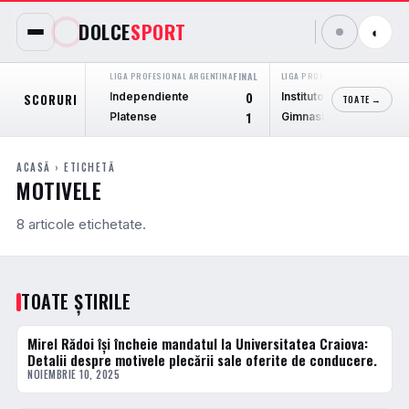
DOLCE
SPORT
◐
LIGA PROFESIONAL ARGENTINA
FINAL
LIGA PROFESIONAL ARGENTINA
F
Independiente
Instituto Cordoba
SCORURI
0
TOATE →
Platense
Gimnasia M.
1
ACASĂ
› ETICHETĂ
MOTIVELE
8 articole etichetate.
TOATE ȘTIRILE
Mirel Rădoi își încheie mandatul la Universitatea Craiova:
ȘTIRI
Detalii despre motivele plecării sale oferite de conducere.
NOIEMBRIE 10, 2025