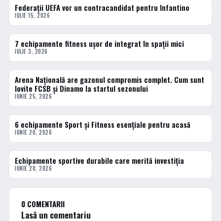
Federații UEFA vor un contracandidat pentru Infantino
ACTUALE
IULIE 15, 2026
7 echipamente fitness ușor de integrat în spații mici
ACTUALE
IULIE 3, 2026
Arena Națională are gazonul compromis complet. Cum sunt
ACTUALE
lovite FCSB și Dinamo la startul sezonului
IUNIE 25, 2026
6 echipamente Sport și Fitness esențiale pentru acasă
ACTUALE
IUNIE 20, 2026
Echipamente sportive durabile care merită investiția
ACTUALE
IUNIE 20, 2026
0 COMENTARII
Lasă un comentariu