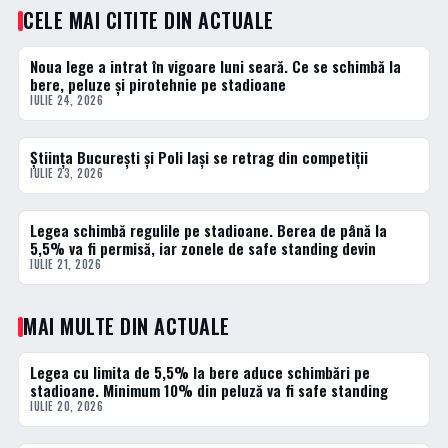
CELE MAI CITITE DIN ACTUALE
Noua lege a intrat în vigoare luni seară. Ce se schimbă la
1 · TOP
bere, peluze și pirotehnie pe stadioane
IULIE 24, 2026
Știința București și Poli Iași se retrag din competiții
2 · TOP
IULIE 23, 2026
Legea schimbă regulile pe stadioane. Berea de până la
3 · TOP
5,5% va fi permisă, iar zonele de safe standing devin
IULIE 21, 2026
MAI MULTE DIN ACTUALE
Legea cu limita de 5,5% la bere aduce schimbări pe
ACTUALE
stadioane. Minimum 10% din peluză va fi safe standing
IULIE 20, 2026