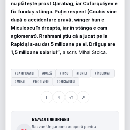
nu plătește prost Qarabag, iar Cafarquliyev e
fix fundaș stânga. Puțin respect (Coubis vine
după o accidentare gravă, winger bun e
Miculescu în dreapta, iar în stânga e cam
aglomerat). Rrahmani știu că a jucat pe la
Rapid și s-au dat 5 milioane pe el, Drăguș are
1,5 milioane salariu!”
, a scris Mihai Stoica.
#CAMPIOANEI
#DOZĂ
#FCSB
#FURIEI
#ÎNCERCAT
#MIHAI
#MOTIVELE
#OFICIALULUI
f
𝕏
✆
↗
RAZVAN UNGUREANU
Razvan Ungureanu acoperă pentru