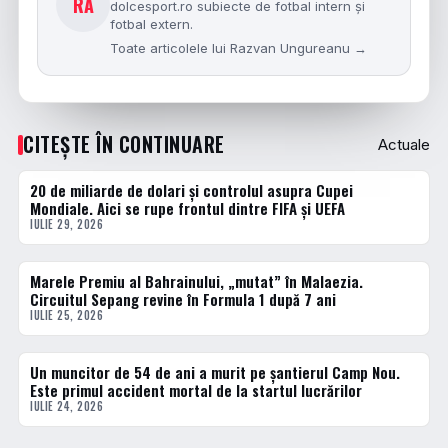
RA
dolcesport.ro subiecte de fotbal intern și
fotbal extern.
Toate articolele lui Razvan Ungureanu →
CITEȘTE ÎN CONTINUARE
Actuale
20 de miliarde de dolari și controlul asupra Cupei
ACTUALE
Mondiale. Aici se rupe frontul dintre FIFA și UEFA
IULIE 29, 2026
Marele Premiu al Bahrainului, „mutat” în Malaezia.
ACTUALE
Circuitul Sepang revine în Formula 1 după 7 ani
IULIE 25, 2026
Un muncitor de 54 de ani a murit pe șantierul Camp Nou.
ACTUALE
Este primul accident mortal de la startul lucrărilor
IULIE 24, 2026