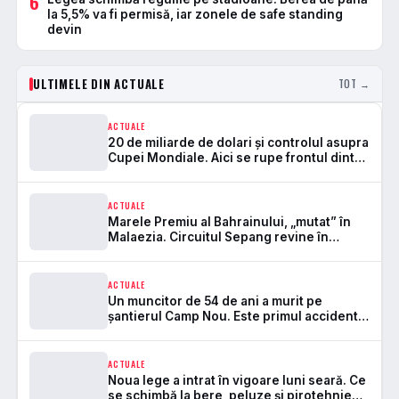
6
la 5,5% va fi permisă, iar zonele de safe standing
devin
ULTIMELE DIN ACTUALE
TOT →
ACTUALE
20 de miliarde de dolari și controlul asupra
Cupei Mondiale. Aici se rupe frontul dintre
FIFA și UEFA
ACTUALE
Marele Premiu al Bahrainului, „mutat” în
Malaezia. Circuitul Sepang revine în
Formula 1 după 7 ani
ACTUALE
Un muncitor de 54 de ani a murit pe
șantierul Camp Nou. Este primul accident
mortal de la startul lucrărilor
ACTUALE
Noua lege a intrat în vigoare luni seară. Ce
se schimbă la bere, peluze și pirotehnie