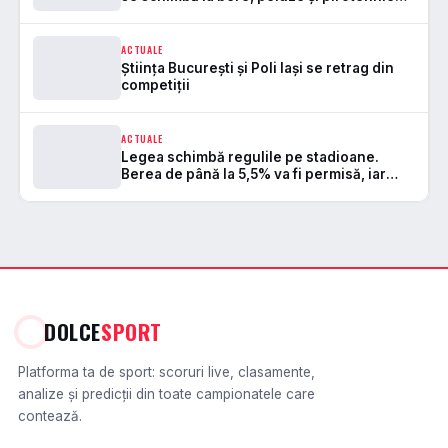
pe stadioane
ACTUALE
Știința București și Poli Iași se retrag din
competiții
ACTUALE
Legea schimbă regulile pe stadioane.
Berea de până la 5,5% va fi permisă, iar
zonele de safe standing devin
DOLCE
SPORT
Platforma ta de sport: scoruri live, clasamente,
analize și predicții din toate campionatele care
contează.