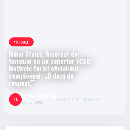
ACTUALE
Mihai Stoica, încercat de
tensiuni cu un suporter FCSB!
Motivele furiei oficialului
campioanei: „O doză de
respect!”
RAZVAN UNGUREANU
RA
1 MIN CITIRE
0 COMENTARII
mai 30, 2025