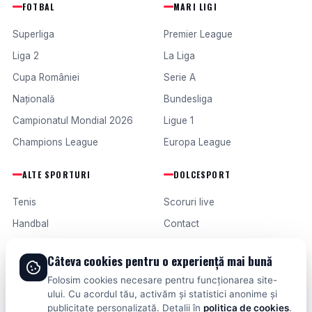
FOTBAL
MARI LIGI
Superliga
Premier League
Liga 2
La Liga
Cupa României
Serie A
Națională
Bundesliga
Campionatul Mondial 2026
Ligue 1
Champions League
Europa League
ALTE SPORTURI
DOLCESPORT
Tenis
Scoruri live
Handbal
Contact
Baschet
Publicitate
Câteva cookies pentru o experiență mai bună
Formula 1
Termeni și condiții
Folosim cookies necesare pentru funcționarea site-
Fotbal intern
ului. Cu acordul tău, activăm și statistici anonime și
publicitate personalizată. Detalii în
politica de cookies
.
Fotbal extern