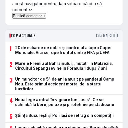
acest navigator pentru data viitoare când o să
comentez.
TOP ACTUALE
CELE MAI CITITE
1
20 de miliarde de dolari și controlul asupra Cupei
Mondiale. Aici se rupe frontul dintre FIFA și UEFA
2
Marele Premiu al Bahrainului, „mutat” în Malaezia.
Circuitul Sepang revine în Formula 1 după 7 ani
3
Un muncitor de 54 de ani a murit pe șantierul Camp
Nou. Este primul accident mortal de la startul
lucrărilor
4
Noua lege a intrat în vigoare luni seară. Ce se
schimbă la bere, peluze și pirotehnie pe stadioane
5
Știința București și Poli Iași se retrag din competiții
Legea schimbă regulile pe stadioane. Berea de până