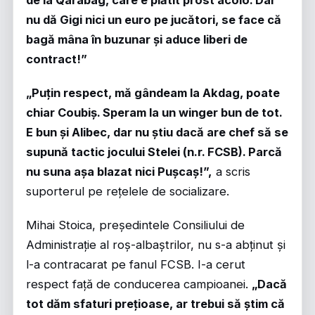
de la Qarabag, care e plătit prost acolo. Dar
nu dă Gigi nici un euro pe jucători, se face că
bagă mâna în buzunar și aduce liberi de
contract!”
„Puțin respect, mă gândeam la Akdag, poate
chiar Coubiș. Speram la un winger bun de tot.
E bun și Alibec, dar nu știu dacă are chef să se
supună tactic jocului Stelei (n.r. FCSB). Parcă
nu suna așa blazat nici Pușcaș!”,
a scris
suporterul pe rețelele de socializare.
Mihai Stoica, președintele Consiliului de
Administrație al roș-albaștrilor, nu s-a abținut și
l-a contracarat pe fanul FCSB. I-a cerut
respect față de conducerea campioanei.
„Dacă
tot dăm sfaturi prețioase, ar trebui să știm că