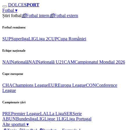
DOLCE
SPORT
Fotbal
▾
Știri fotbal
📰
Fotbal intern
📰
Fotbal extern
Fotbal românesc
SUP
Superliga
LIG
Liga 2
CUP
Cupa României
Echipe naționale
NAI
Națională
NAI
Națională U21
CAM
Campionatul Mondial 2026
Cupe europene
CHA
Champions League
EUR
Europa League
CON
Conference
League
Campionate țări
PRE
Premier League
LAL
La Liga
SER
Serie
A
BUN
Bundesliga
LIG
Ligue 1
LIG
Liga Portugal
Alte sporturi
▾