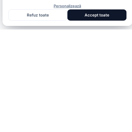
Personalizează
Refuz toate
Accept toate